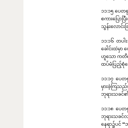
၁၁:၁၅ ပေတရု
စကားပြောပြီ
သွန်းလောင်းခ
၁၁:၁၆ တပါးအ
ခေါင်းထဲမှာ 
ဟူသော ကတိတေ
ထပ်မံပြည့်စ
၁၁:၁၇ ပေတရု
မှားခဲ့ကြသည်
ဘုရားသခင်၏ 
၁၁:၁၈ ပေတရ
ဘုရားသခင်လက
နေရာ၌ပင် “ဘ