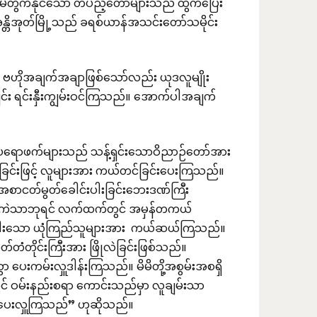
 မရေမတွက်နိုင်သော တပည့်တော်များသည် ထွက်ပြေး
 အန္တိအုတ်မြို့သည် ခရစ်ယာန်အသင်းတော်သမိုင်း
ာ ဗဟိုအချက်အချာဖြစ်သော်လည်း ယုဒလူမျိုး
်း ရင်းနှီးကျွမ်းဝင်ကြသည်။ အောက်ပါအချက်
ိုပရောဖက်များသည် သန့်ရှင်းသောဝိညာဉ်တော်အား
ပြခြင်းဖြင့် လူများအား ကယ်တင်ခြင်းပေးကြသည်။
့ အစာငတ်မွတ်ခေါင်းပါးခြင်းဘေးဒဏ်ကြီး
ိကဲသာဘုရင် လက်ထက်တွင် အမှန်တကယ်
ါင်းပါးသော ယုံကြည်သူများအား ကယ်ဆယ်ကြသည်။
တ်တံတိုင်းကြီးအား ဖြိုလဲခြင်းဖြစ်သည်။
ေးကမ်းလှူဒါန်းကြသည်။ မိမိတို့အစွမ်းအစရှိ
် ဝမ်းနည်းစရာ ကောင်းသည်မှာ လူချမ်းသာ
 ပေးလှူကြသည်” ဟုဆိုသည်။