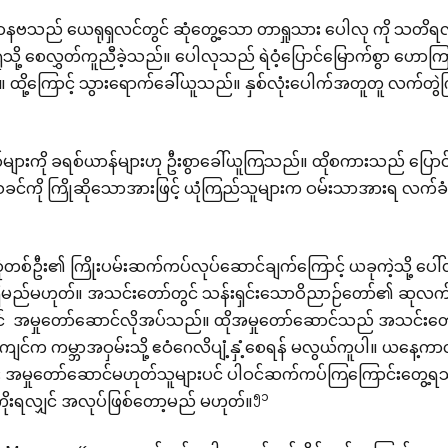
နဗသည် ယေရုရှလင်တွင် ဆုံတွေ့သော တာရှုသား ပေါလု ကို သတိရလ
ရှုသို့ စေလွှတ်ကူညီခဲ့သည်။ ပေါလုသည် ရဲဝံ့ပြောင်မြောက်စွာ ဟ
ထို့ကြောင့် သွားရောက်ခေါ်ယူသည်။ နှစ်လုံးပေါက်အတူတူ လက်တွဲက
်များကို ခရစ်ယာန်များဟု ဦးစွာခေါ်ယူကြသည်။ ထိုစကားသည် ပြေ
ခင်ကို ကြိုဆိုသောအားဖြင့် ယုံကြည်သူများက ဝမ်းသာအားရ လက်ခံ
်ဦး၏ ကြိုးပမ်းဆက်ကပ်လုပ်ဆောင်ချက်ကြောင့် ယခုကဲ့သို့ ပေါ်ထွန
ှိမည်မဟုတ်။ အသင်းတော်တွင် သန်းရှင်းသောဝိညာဉ်တော်၏ ဆုလ
် အမှုတော်ဆောင်လိုအပ်သည်။ ထိုအမှုတော်ဆောင်သည် အသင်းတော်ကိ
ျင်က ကမ္ဘာအဝှမ်းသို့ ဧဝံဂေလိပျံ့နှံ့စေရန် မလွယ်ကူပါ။ ယနေ့က
း အမှုတော်ဆောင်မဟုတ်သူများပင် ပါဝင်ဆက်ကပ်ကြကြောင်းတွေ့ရသ
၅၁
ကိုးရလျှင် အလုပ်ဖြစ်တော့မည် မဟုတ်။