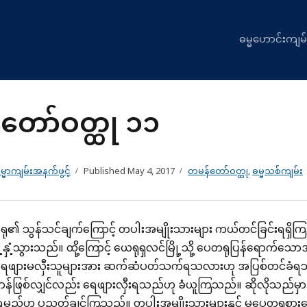
ဓမ္မဟောင်းကျမ်
တော်ဝတ္ထု ၁၁
္မာကျမ်းအနက်ဖွင့်
Published
May 4, 2017
တမန်တော်ဝတ္ထု
,
ဓမ္မသစ်ကျမ်း
ု၏ သွန်သင်ချက်ကြောင့် တပါးအမျိုးသားများ ကယ်တင်ခြင်းရရှိကြ
့နှံ့သွားသည်။ ထို့ကြောင့် ယေရုရှလင်မြို့သို့ ပေတရုပြန်ရောက်
ျားမလှီးသူများအား ဆက်ဆံပတ်သက်ရသလားဟု အပြစ်တင်ခံရသည်။ 
န်ဖြစ်လျှင်လည်း ရေဖျားလှီးရသည်ဟု ခံယူကြသည်။ ဆိုလိုသည်မှာ 
ရမည်ဟု ပညတ်ချင်ကြသည်။ တပါးအမျိုးသားများနှင့် မပေတရုစာ