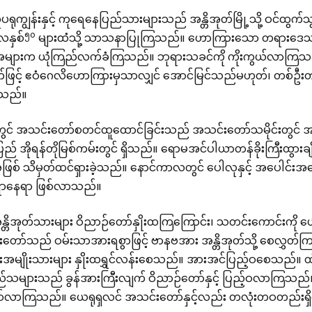
ရုကျွန်းနှင့် ကုရေနေပြည်သားများသည် အန္တိအုတ်မြို့သို့ ဝင်ထွက
၅၀
နှစ်
များထံသို့ သာသနာပြုကြသည်။ ဟောကြားသော တရားဒေသနာတွ
ျားက ယုံကြည်လက်ခံကြသည်။ ဘုရားသခင်ကို ကိုးကွယ်လာကြသည်။
က်ဖြင့် ဧဝံဂေလိဟောကြားမှသာလျှင် အောင်မြင်သည်မဟုတ်၊ တစ်ဦးတ
ုသည်။
ု့တွင် အသင်းတော်စတင်ထူထောင်ခြင်းသည် အသင်းတော်သမိုင်းတွင် 
ည် အိုရန်တိုမြစ်ကမ်းတွင် ရှိသည်။ ရောမအင်ပါယာတန်ခိုးကြီးထွား
့ အဖြစ် သိမှတ်ထင်ရှားခဲ့သည်။ နောင်ကာလတွင် ပေါလုနှင့် အပေါင်
ာနေရာ ဖြစ်လာသည်။
္တိအုတ်သားများ ဝိညာဉ်တော်နှိုးထကြကြောင်း၊ သတင်းကောင်းကို
းတော်သည် ဝမ်းသာအားရစွာဖြင့် ဗာနဗအား အန္တိအုတ်သို့ စေလွှ
းအမျိုးသားများ နှိုးထရွှင်လန်းစေသည်။ အားအင်ပြည့်ဝစေသည်။ ထ
ည်သများသည် ခွန်အားကြီးလျက် ဝိညာဉ်တော်နှင့် ပြည့်ဝလာကြသည်။ ဗ
စ်လာကြသည်။ ယေရုရှလင် အသင်းတော်နှင့်လည်း တလုံးတဝတည်းရှိလ