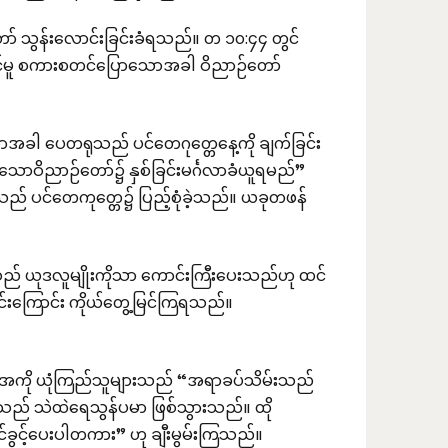
 သွန်းလောင်းခြင်းခံရသည်။ တ ၁၀:၄၄ တွင်
င်မူ စကားစတင်ပြောသောအခါ ဝိညာဉ်တော်
ာအခါ ပေတရုသည် ပင်တေဂုတ္တေနေ့ကို ချက်ခြင်း
သောဝိညာဉ်တော်၌ နှစ်ခြင်းမင်္ဂလာခံယူရမည်”
 ပင်တေကုတ္တေ၌ ပြည့်စုံခဲ့သည်။ ယခုတဖန်
သည် ယုဒလူမျိုးကိုသာ ကောင်းကြီးပေးသည်ဟု ထင်
င်းကြောင်း ကိုယ်တွေ့မြင်ကြရသည်။
ကို ယုံကြည်သူများသည် “အရာခပ်သိမ်းသည်
းသည် သဲထဲရေသွန်ပမာ ဖြစ်သွားသည်။ ထို
င့်ပေးပါတကား” ဟု ချီးမွမ်းကြသည်။