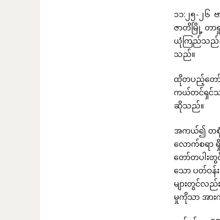
၁၁:၂၅-၂၆ ဗာ
ဇာတိမြို့ တာ
ယုံကြည်သည်။ 
သည်။
ထိုတပည့်တော
ကယ်တင်ရှင်သ
ဆိုသည်။
အကယ်၍ တစုံတစ
လောက်စရာ ရ
တော်တပါးတွင
သော ပတ်ဝန်းက
များတွင်လည်
မှုကိုသာ အား