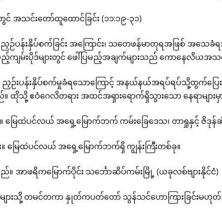
တွင် အသင်းတော်ထူထောင်ခြင်း (၁၁:၁၉-၃၁)
ညှဉ်ပန်းနှိပ်စက်ခြင်း အကြောင်း၊ သတေဖန်မာတုရအဖြစ် အသေခံရသ
ာမည့်ကျမ်းပိုဒ်များတွင် ဖေါ်ပြမည့်အချက်များသည် ကောနေလိယ
 ညှဉ်းပန်းနှိပ်စက်မှုခံရသောကြောင့် အနယ်နယ်အရပ်ရပ်သို့ထွက်ပြ
။ ထိုသို့ ဧဝံဂေလိတရား အထင်အရှားရောက်ရှိသွားသော နေရာများ
်။ မြေထဲပင်လယ် အရှေ့မြောက်ဘက် ကမ်းခြေဒေသ၊ တာရှုနှင့် ဇိဒုန်ဆ
်း။ မြေထဲပင်လယ် အရှေ့မြောက်ဘက်ရှိ ကျွန်းကြီးတစ်ခု။
။ အာဖရိကမြောက်ပိုင်း သင်္ဘောဆိပ်ကမ်းမြို့ (ယခုလစ်ဗျားနိုင်ငံ)
ျားသို့ တမင်တကာ နှုတ်ကပတ်တော် သွန်သင်ဟောကြားခြင်းမဟုတ်