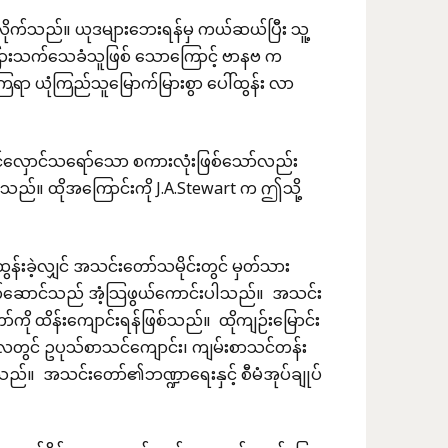
ိုက်သည်။ ယုဒများဘေးရန်မှ ကယ်ဆယ်ပြီး သူ့
ောကြားသက်သေခံသူဖြစ် သောကြောင့် ဗာနဗ က
ြရာ ယုံကြည်သူမြောက်မြားစွာ ပေါ်ထွန်း လာ
ာင်လှောင်သရော်သော စကားလုံးဖြစ်သော်လည်း
သည်။ ထိုအကြောင်းကို J.A.Stewart က ဤသို့
်းခဲ့လျှင် အသင်းတော်သမိုင်းတွင် မှတ်သား
က်ဆောင်သည် အံ့သြဖွယ်ကောင်းပါသည်။ အသင်း
ု ထိန်းကျောင်းရန်ဖြစ်သည်။ ထိုကျဉ်းမြောင်း
ာလတွင် ဥပုသ်စာသင်ကျောင်း၊ ကျမ်းစာသင်တန်း
ည်။ အသင်းတော်၏ဘဏ္ဍာရေးနှင့် စီမံအုပ်ချုပ်