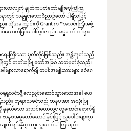
်သွားလာလျက် နှုတ်ကပတ်တော်မျိုးစေ့ကြဲကြ
င် သန့်ရှင်းသောဝိညာဉ်တော် ပါရှိသဖြင့်
 ထိုအကြောင်းကို Grant က “အသင်းကြီးအဖွဲ့
စ်ယောက်ခြင်းပေါ်တွင်လည်း အမှုတော်ထင်ရှား
အရေးကြီးသော မှတ်တိုင်ဖြစ်သည်။ အန္တိအုတ်သည်
ချိန်တွင် တတိယမြို့တော်အဖြစ် သတ်မှတ်ခဲ့သည်။
းအဖေါ်များလာရောက်၍ တပါးအမျိုးသားများ ဧဝံဂေ
 ယေရုရှလင်သို့ လေညှင်းဆောင်သွားသောအခါ ယေ
တ်ကြသည်။ ဘုရားသခင်သည် ဗာနဗအား အသုံးပြု
ို နုနယ်သော အသင်းတော်တွင် လူကောင်းရောက်ရှိ
ာနဗအမှုတော်ဆောင်ခြင်းဖြင့် လူပေါင်းများစွာ
ျက် ရင်းနှီးစွာ ကူးလူးဆက်ဆံကြသည်။