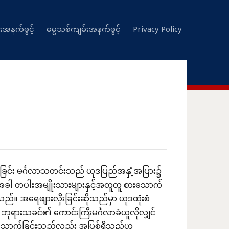
းအနက်ဖွင့်
ဓမ္မသစ်ကျမ်းအနက်ဖွင့်
Privacy Policy
ခြင်း မင်္ဂလာသတင်းသည် ယုဒပြည်အနှံ့အပြား၌
သောအခါ တပါးအမျိုးသားများနှင့်အတူတူ စားသောက်
အရေဖျားလှီးခြင်းဆိုသည်မှာ ယုဒထုံးစံ
ဘုရားသခင်၏ ကောင်းကြီးမင်္ဂလာခံယူလိုလျှင်
းသောက်ခြင်းသည်လည်း အပြစ်ရှိသည်ဟု