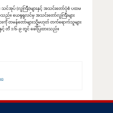
င်အုပ် (လူကြီး)များနှင့် အသင်းတော်ပုံစံ ပထမ
စ်သည်။ ယေရုရှလင်မှ အသင်းတော်လူကြီးများ
ားကို တမန်တော်များသို့မဟုတ် တက်ရောက်သူများ
ှင့် တိ ၁:၆-၉ တွင် ဖေါ်ပြထားသည်။
၁၀