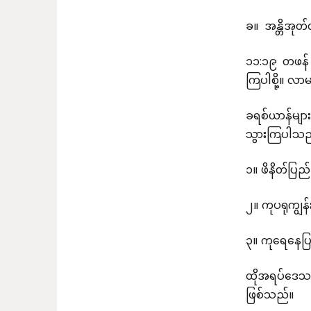
ခ။ အန္တိအုတ်
၁၁:၁၉ တဖန် 
ကြပါစို့။ လ
ခရစ်ယာန်များ
သွားကြပါသည်
၁။ ဖိနိတ်ပြည
၂။ ကုပရုကျွန
၃။ ကုရေနေပြည်
ထိုအရပ်ဒေသမ
ဖြစ်သည်။