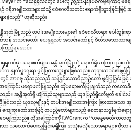
F.B.Meyer က “ယေရုရှလင်တွင် ပေါလု ညှဉ်းပန်းနှိပ်စက်မှုကြောင့်
စဉ် ဂရိအမျိုးသားများထံသို့ ဧဝံဂေလိသတင်း ရောက်ရှိသွားခြင်းဖြင့်
ရှားခဲ့သည်” ဟုဆိုသည်။
္တိအုတ်မြို့သည် တပါးအမျိုးသားများ၏ ဧဝံဂေလိတရား ပေါ်ထွန်းရ
က်သန် အသင်းတော်၊ ယေရုရှလင် အသင်းတော်နှင့် စိတ်သဘောထားချင
လာကြည့်ရအောင်။
ရှလင်မှ ပရောဖက်များ အန္တိအုတ်မြို့သို့ ရောက်ရှိလာကြသည်။ ထ
ခင်က နှုတ်မှုရေးရာ ဖွင့်ပြထားသူများဖြစ်သည်။ ဘုရားသခင်၏ဖွင့်
တွင် အာဂဗု ဆိုသည်သည် သန့်ရှင်းသောဝိညာဉ်တော် ဖွင့်ပြခြင်းဖြင်
့်အကြောင်း ပရောဖက်ပြုသည်။ ထိုပရောဖက်ပြုချက်သည် ကလောဒ
သည်။ အန္တိအုတ်ရှိ ယုံကြည်သူများသည် ယုဒပြည်ရှိငတ်မွတ် ခေ
ကူညီခြင်းသည် ယုဒလူမျိုးနှင့် တပါးအမျိုးသားအကြား ခြားထားသော အု
ကျေးဇူးတော်အားဖြင့် တပည့်တော်များသည် စေတနာသဒ္ဓါရက်ရောစွာ ပ
း ဝေမျှကြသည်။ ထိုအကြောင်းကို F.W.Grant က “ယနေ့ခေတ်ကာလတွင
်းသာ သလောက်ပေးလှူခြင်းမရှိကြ။ အသုံးမလိုသောအရာများကိုသာ