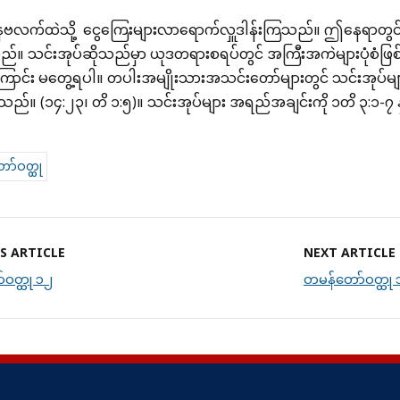
ဗာနဗလက်ထဲသို့ ငွေကြေးများလာရောက်လှူဒါန်းကြသည်။ ဤနေရာတွင် သ
ည်။ သင်းအုပ်ဆိုသည်မှာ ယုဒတရားစရပ်တွင် အကြီးအကဲများပုံစံဖြ
ောင်း မတွေ့ရပါ။ တပါးအမျိုးသားအသင်းတော်များတွင် သင်းအုပ်မျ
ည်။ (၁၄:၂၃၊ တိ ၁:၅)။ သင်းအုပ်များ အရည်အချင်းကို ၁တိ ၃:၁-၇ န
ာ်ဝတ္ထု
S ARTICLE
NEXT ARTICLE
ဝတ္ထု ၁၂
တမန်တော်ဝတ္ထု 