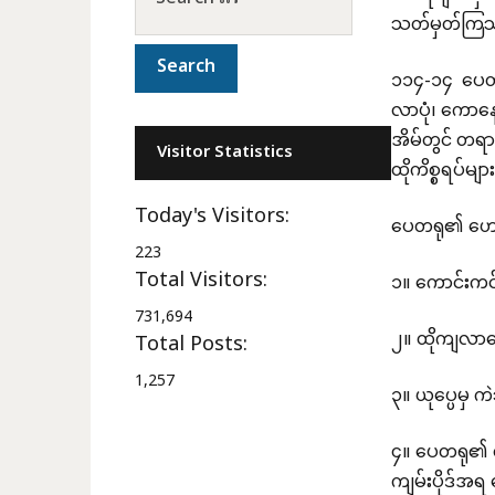
သတ်မှတ်ကြ
၁၁၄-၁၄ ပေတရု
လာပုံ၊ ကောနေ
အိမ်တွင် တရာ
Visitor Statistics
ထိုကိစ္စရပ်မ
Today's Visitors:
ပေတရု၏ ဟော
223
Total Visitors:
၁။ ကောင်းကင
731,694
၂။ ထိုကျလာ
Total Posts:
1,257
၃။ ယုပ္ပေမှ
၄။ ပေတရု၏ တ
ကျမ်းပိုဒ်အ