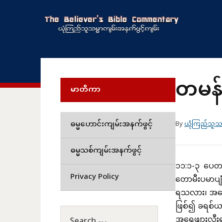
တမန်
မာတိကာ
ဓမ္မဟောင်းကျမ်းအနက်ဖွင့်
By
ယုံကြည်သူသမ
ဓမ္မသစ်ကျမ်းအနက်ဖွင့်
၁၁:၁-၃ ပေတရ
Privacy Policy
တောမီးပမာပျံ
ရသလား၊ အရေဖ
ဖြစ်၍ ခရစ်ယာ
အရေဖျားလှီး