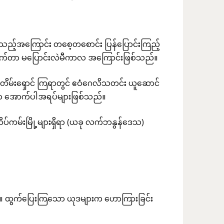
ည့်အကြောင်း တစေ့တစောင်း ပြန်ပြောင်းကြည့်
အသက်တာ မပြောင်းလဲမီကာလ အကြောင်းဖြစ်သည်။
ေးတိမ်းရှောင် ကြရာတွင် ဧဝံဂေလိသတင်း ယူဆောင်
မှာ အောက်ပါအရပ်များဖြစ်သည်။
ိပ်ကမ်းမြို့များရှိရာ (ယခု လက်ဘနွန်ဒေသ)
။ ထွက်ပြေးကြသော ယုဒများက ဟောကြားခြင်း