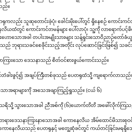
သည်။
ကလည်း သူဆုတောင်းခဲ့ပုံ၊ ခေါင်းမိုးပေါ်တွင် ရှိနေစဉ် ကောင်းကင်
လိယထံတွင် ကောင်းကင်တမန်များ ပေါ်လာပုံ၊ သူ့ကို လာရောက်ပင့်ဖိတ
းဟောသောအခါ တပါးအမျိုးသားများ သန့်ရှင်းသောဝိညာဉ်တော်ခံယူရရှ
ျားသည် ဘုရားသခင်စေခိုင်းသည့်အတိုင်း လုပ်ဆောင်ခြင်းဖြစ်၍ သခင
ကြားသော ဒေသနာသည် စိတ်ဝင်စားဖွယ်ကောင်းသည်။
်တံခါးဖွင့်၍ အချပ်ကြီးတစ်ခုသည် ပေတရုထံသို့ ကျရောက်လာသည်။
သောအရာများကို အသေအချာကြည့်ရှုသည်။ (ငယ် ၆)
 ကဲသရိသို့ သွားသောအခါ ညီအစ်ကို (၆)ယောက်တိတိ အဖေါ်လိုက်ကြသ
ရားဒေသနာကြားနာသောအခါ ကောနေလိယ အိမ်ထောင်မိသားစုဝင်များ
ရ ကောနေလိယသည် ပေတရုနှင့် မတွေ့ဆုံခင်တွင် ကယ်တင်ခြင်းမရရှ