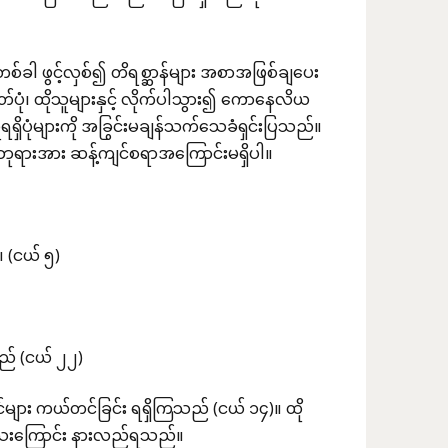
တစ်ခါ ဖွင့်လှစ်၍ တိရစ္ဆာန်များ အစာအဖြစ်ချပေး
်ပုံ၊ ထိုသူများနှင့် လိုက်ပါသွား၍ ကောနေလိယ
ိပုံများကို အခြွင်းမချန်သက်သေခံရှင်းပြသည်။
်ဘုရားအား ဆန့်ကျင်စရာအကြောင်းမရှိပါ။
 (ငယ် ၅)
ည် (ငယ် ၂၂)
 ကယ်တင်ခြင်း ရရှိကြသည် (ငယ် ၁၄)။ ထို
ိသေးကြောင်း နားလည်ရသည်။