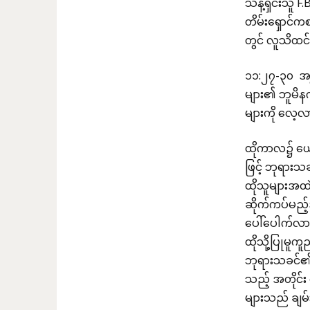
သန့်ရှင်းသူ 
တိမ်းရှောင်က
တွင် လူသိထင်
၁၁:၂၇-၃၀ အန
များ၏ ဘူမိန
များကို လေ့
ထိုကာလ၌ ယေရု
ဖြင့် ဘုရားသ
ထိုသူများအထဲ
ဆိုက်ကပ်မည
ပေါ်ပေါက်လာ
ထိုသို့ပြုမူ
ဘုရားသခင်၏ 
သည့် အတိုင်
များသည် ချမ