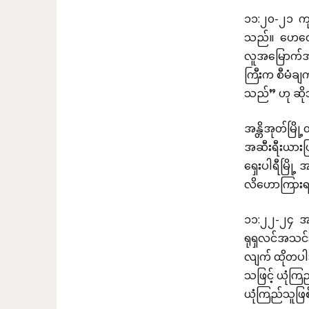
၁၁:၂၀-၂၁ ကုပ
သည်။ ဟေလေ
လူအမြောက်အမ
ကြီးက စီမံချ
သည်” ဟု ဆိ
အန္တိအုတ်မြိ
အဆီးရီးယားပြ
ရှေးပါရီမြို
လိဟောကြားရ
၁၁:၂၂-၂၄ အန
ရုရှလင်အသင်
လျက် ထိုတပါ
သဖြင့် ယုံကြ
ယုံကြည်သူဖြ