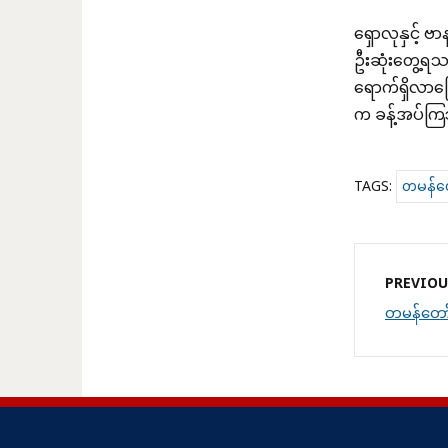
ရှောလုနှင့် 
ဦးဆုံးတွေ့ရသ
ရောက်ရှိလာကြ
က ခန့်အပ်ကြသ
TAGS:
တမန်တေ
PREVIOU
တမန်တော်