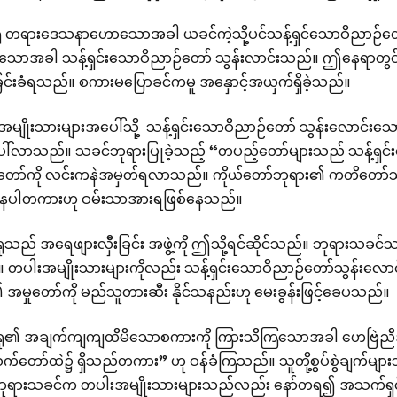
 တရားဒေသနာဟောသောအခါ ယခင်ကဲ့သို့ပင်သန့်ရှင်သောဝိညာဉ်တော်
းသောအခါ သန့်ရှင်းသောဝိညာဉ်တော် သွန်းလာင်းသည်။ ဤနေရာတွ
ြင်းခံရသည်။ စကားမပြောခင်ကမူ အနှောင့်အယှက်ရှိခဲ့သည်။
မျိုးသားများအပေါ်သို့ သန့်ရှင်းသောဝိညာဉ်တော် သွန်းလောင်းသေ
ပေါ်လာသည်။ သခင်ဘုရားပြုခဲ့သည့် “တပည့်တော်များသည် သန့်ရှင်း
ာ်ကို လင်းကနဲအမှတ်ရလာသည်။ ကိုယ်တော်ဘုရား၏ ကတိတော်သည်
ုံနေပါတကားဟု ဝမ်းသာအားရဖြစ်နေသည်။
သည် အရေဖျားလှီးခြင်း အဖွဲ့ကို ဤသို့ရင်ဆိုင်သည်။ ဘုရားသခင်
။ တပါးအမျိုးသားများကိုလည်း သန့်ရှင်းသောဝိညာဉ်တော်သွန်းလော
အမှုတော်ကို မည်သူတားဆီး နိုင်သနည်းဟု မေးခွန်းဖြင့်ခေပသည်။
ု၏ အချက်ကျကျထိမိသောစကားကို ကြားသိကြသောအခါ ဟေဗြဲညီအ
်တော်ထဲ၌ ရှိသည်တကား” ဟု ဝန်ခံကြသည်။ သူတို့စွပ်စွဲချက်မျာ
ုရားသခင်က တပါးအမျိုးသားများသည်လည်း နော်တရ၍ အသက်ရှင်ခွ