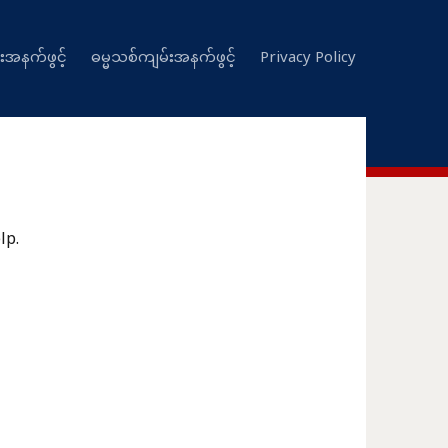
းအနက်ဖွင့်
ဓမ္မသစ်ကျမ်းအနက်ဖွင့်
Privacy Policy
lp.