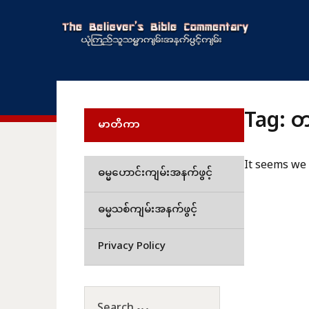
Tag:
တ
မာတိကာ
It seems we 
ဓမ္မဟောင်းကျမ်းအနက်ဖွင့်
ဓမ္မသစ်ကျမ်းအနက်ဖွင့်
Privacy Policy