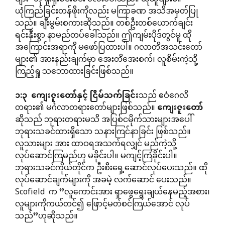
ယုံကြည်ခြင်းတန်ဖိုးကိုလည်း မကြာခဏ အသိအမှတ်ပြု
သည်။ ချီးမွမ်းစကားဆိုသည်။ တစ်ဦးတစ်ယောက်ချင်း
ရင်းနှီးစွာ နာမည်တပ်ခေါ်သည်။ ဤကျမ်းပိုဒ်တွင်မူ ထို
အကြောင်းအရာကို မဖော်ပြထားပါ။ ဂလာတိအသင်းတော်
များ၏ အားနည်းချက်မှာ အေးတိအေးစက်၊ လူစိမ်းကဲ့သို့
ကြည့်ရှု သဘောထားခြင်းဖြစ်သည်။
၁
:
၃
ကျေးဇူးတော်နှင့်
ငြိမ်သက်ခြင်း
သည် ဧဝံဂေလိ
တရား၏ မင်္ဂလာတရားတော်များဖြစ်သည်။
ကျေးဇူးတော်
ဆိုသည် ဘုရားတရားမသိ အပြစ်ငမိုက်သားများအပေါ်
ဘုရားသခင်ထားရှိသော သနားကြင်နာခြင်း ဖြစ်သည်။
လူသားများ အား ထာဝရအသက်ရလျှင် မည်ကဲ့သို့
လုပ်ဆောင်ကြမည်ဟု မခိုင်းပါ။ မကျင့်ကြံခိုင်းပါ။
ဘုရားသခင်ကိုယ်တိုင်က ဦးစီးရှေ့ဆောင်လုပ်ပေးသည်။ ထို
လုပ်ဆောင်ချက်များကို အခမဲ့ လက်ဆောင် ပေးသည်။
Scofield က ”လူကောင်းအား ရှာဖွေရွေးချယ်နေမည့်အစား၊
လူများကိုကယ်တင်၍ ဖြောင့်မတ်စင်ကြယ်အောင် လုပ်
သည်”ဟုဆိုသည်။