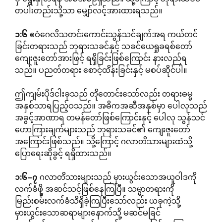
တပါးတည်းသို့သာ မျှော်လင့်အားထားရသည်။
၁
:
၆
ဧဝံဂေလိသတင်းကောင်းသွန်သင်ချက်အရ ကယ်တင်
ခြင်းတရားသည် ဘုရားသခင်နှင့် သခင်ယေရှုခရစ်တော်
ကျေးဇူးတော်အားဖြင့် ရရှိခြင်းဖြစ်ကြောင်း နားလည်ရ
သည်။ ပညတ်တရား စောင့်ထိန်းခြင်းနှင့် မစပ်ဆိုင်ပါ။
ဤကျမ်းပိုဒ်ငါးခုသည် တိုတောင်းသော်လည်း တရားဓမ္မ
အနှစ်သာရပြည့်ဝသည်။ အဓိကအဆီအနှစ်မှာ ပေါလုသည်
အခွင့်အာဏာရ တမန်တော်ဖြစ်ကြောင်းနှင့် ပေါလု သွန်သင်
ဟောကြားချက်များသည် ဘုရားသခင်၏ ကျေးဇူးတော်
အကြောင်းဖြစ်သည်။ သို့ကြောင့် ဂလာတိသားများထံသို့
ပြောရေးဆိုခွင့် ရရှိထားသည်။
၁
:
၆
–
၇
ဂလာတိသားများသည် မှားယွင်းသောအယူဝါဒကို
လက်ခံဖို့ အဆင်သင့်ဖြစ်နေကြပြီ။ သမ္မာတရားကို
မြည်းစမ်းလက်ခံသိရှိခဲ့ကြပြီးသော်လည်း ယခုကဲ့သို့
မှားယွင်းသောဆရာများနောက်သို့ မဆင်မခြင်