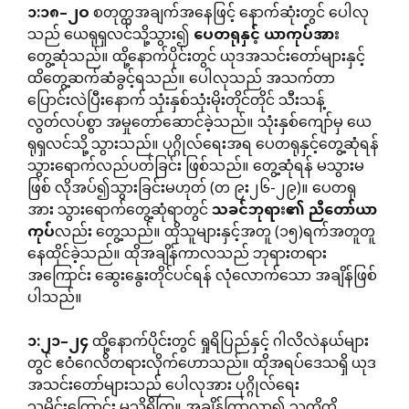
၁
:
၁၈
–
၂ဝ
စတုတ္ထအချက်အနေဖြင့် နောက်ဆုံးတွင် ပေါလု
သည် ယေရုရှလင်သို့သွား၍
ပေတရုနှင့်
ယာကုပ်အား
တွေ့ဆုံသည်။ ထို့နောက်ပိုင်းတွင် ယုဒအသင်းတော်များနှင့်
ထိတွေ့ဆက်ဆံခွင့်ရသည်။ ပေါလုသည် အသက်တာ
ပြောင်းလဲပြီးနောက် သုံးနှစ်သုံးမိုးတိုင်တိုင် သီးသန့်
လွတ်လပ်စွာ အမှုတော်ဆောင်ခဲ့သည်။ သုံးနှစ်ကျော်မှ ယေ
ရုရှလင်သို့ သွားသည်။ ပုဂ္ဂိုလ်ရေးအရ ပေတရုနှင့်တွေ့ဆုံရန်
သွားရောက်လည်ပတ်ခြင်း ဖြစ်သည်။ တွေ့ဆုံရန် မသွားမ
ဖြစ် လိုအပ်၍သွားခြင်းမဟုတ် (တ ၉း၂၆-၂၉)။ ပေတရု
အား သွားရောက်တွေ့ဆုံရာတွင်
သခင်ဘုရား၏
ညီတော်ယာ
ကုပ်
လည်း တွေ့သည်။ ထိုသူများနှင့်အတူ (၁၅)ရက်အတူတူ
နေထိုင်ခဲ့သည်။ ထိုအချိန်ကာလသည် ဘုရားတရား
အကြောင်း ဆွေးနွေးတိုင်ပင်ရန် လုံလောက်သော အချိန်ဖြစ်
ပါသည်။
၁
:
၂၁
–
၂၄
ထို့နောက်ပိုင်းတွင် ရှုရိပြည်နှင့် ဂါလိလဲနယ်များ
တွင် ဧဝံဂေလိတရားလိုက်ဟောသည်။ ထိုအရပ်ဒေသရှိ ယုဒ
အသင်းတော်များသည် ပေါလုအား ပုဂ္ဂိုလ်ရေး
သမိုင်းကြောင်း မသိရှိကြ။ အချိန်ကြာလာ၍ သူတို့ကို