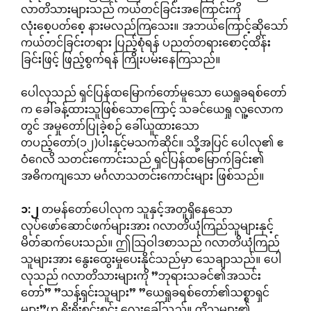
လာတိသားများသည် ကယ်တင်ခြင်းအကြောင်းကို
လုံးစေ့ပတ်စေ့ နားမလည်ကြသေး။ အဘယ်ကြောင့်ဆိုသော်
ကယ်တင်ခြင်းတရား ပြည့်စုံရန် ပညတ်တရားစောင့်ထိန်း
ခြင်းဖြင့် ဖြည့်စွက်ရန် ကြိုးပမ်းနေကြသည်။
ပေါလုသည် ရှင်ပြန်ထမြောက်တော်မူသော ယေရှုခရစ်တော်
က ခေါ်ခန့်ထားသူဖြစ်သောကြောင့် သခင်ယေရှု လူ့လောက
တွင် အမှုတော်ပြုခဲ့စဉ် ခေါ်ယူထားသော
တပည့်တော်(၁၂)ပါးနှင့်မသက်ဆိုင်။ သို့အပြင် ပေါလု၏ ဧ
ဝံဂေလိ သတင်းကောင်းသည် ရှင်ပြန်ထမြောက်ခြင်း၏
အဓိကကျသော မင်္ဂလာသတင်းကောင်းများ ဖြစ်သည်။
၁
:
၂
တမန်တော်ပေါလုက သူနှင့်အတူရှိနေသော
လုပ်ဖော်ဆောင်ဖက်များအား ဂလာတိယုံကြည်သူများနှင့်
မိတ်ဆက်ပေးသည်။ ဤဩဝါဒစာသည် ဂလာတိယုံကြည်
သူများအား နွေးထွေးမှုပေးနိုင်သည်မှာ သေချာသည်။ ပေါ
လုသည် ဂလာတိသားများကို ”ဘုရားသခင်၏အသင်း
တော်” ”သန့်ရှင်းသူများ” ”ယေရှုခရစ်တော်၏သစ္စာရှင်
များ”ဟု ရိုးရိုးစင်းစင်း လေးခေါ်သည်။ ထိုသူများ၏