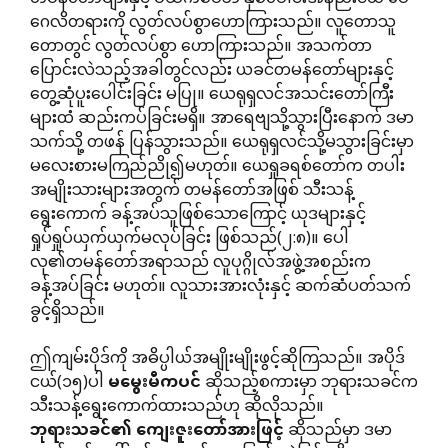
ဂေလိတရားကို လွတ်လပ်စွာဟောကြားသည်။ လူတောသူ
တောတွင် လွတ်လပ်စွာ ဟောကြားသည်။ အသက်တာ
ပြောင်းလဲသည့်အခါတွင်လည်း ယခင်တမန်တော်များနှင့်
တွေ့ဆုံပူးပေါင်းခြင်း မပြု။ ယေရုရှလင်အသင်းတော်ကြီး
များထံ ဆည်းကပ်ခြင်းမရှိ။ အာရေဗျသို့သွားပြီးနောက် ဒမာ
သက်သို့ တဖန် ပြန်သွားသည်။ ယေရုရှလင်သို့မသွားခြင်းမှာ
မလေးစားမကြည်ညို၍မဟုတ်။ ယေရှုခရစ်တော်က တပါး
အမျိုးသားများအတွက် တမန်တော်အဖြစ် သီးသန့်
ရွေးကောက် ခန့်အပ်သူဖြစ်သောကြောင့် ယုဒများနှင့်
ရှုပ်ရှုပ်ယှက်ယှက်မလုပ်ခြင်း ဖြစ်သည်(၂:၈)။ ပေါ
လု၏တမန်တော်အရာသည် လူပုဂ္ဂိုလ်အဖွဲ့အစည်းက
ခန့်အပ်ခြင်း မဟုတ်။ လူသားအားလုံးနှင့် ဆက်ဆံပတ်သက်
ခွင့်ရှိသည်။
ဤကျမ်းပိုဒ်ကို အဓိပ္ပါယ်အမျိုးမျိုးဖွင့်ဆိုကြသည်။ အပိုဒ်
ငယ်(၁၅)ပါ
မမွေးမီကပင်
ဆိုသည့်စကားမှာ ဘုရားသခင်က
သီးသန့်ရွေးကောက်ထားသည်ဟု ဆိုလိုသည်။
ဘုရားသခင်၏
ကျေးဇူးတော်အားဖြင့်
ဆိုသည်မှာ ဒမာ