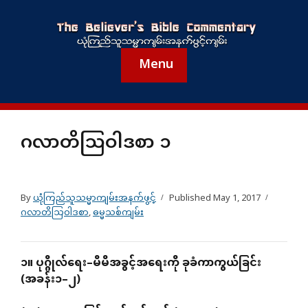
Menu
ဂလာတိသြဝါဒစာ ၁
By
ယုံကြည်သူသမ္မာကျမ်းအနက်ဖွင့်
Published
May 1, 2017
ဂလာတိသြဝါဒစာ
,
ဓမ္မသစ်ကျမ်း
၁။
ပုဂ္ဂိုလ်ရေး
–
မိမိအခွင့်အရေးကို
ခုခံကာကွယ်ခြင်း
(
အခန်း၁
–
၂
)