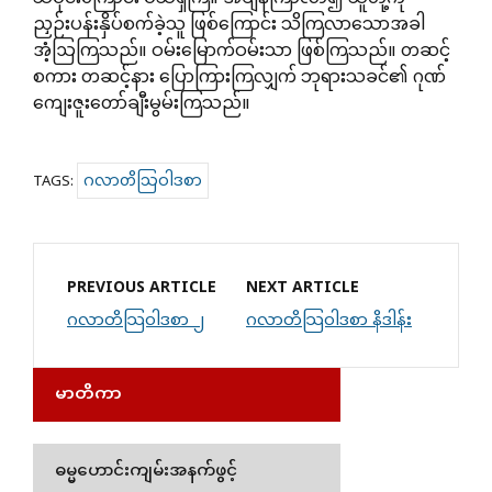
ညှဉ်းပန်းနှိပ်စက်ခဲ့သူ ဖြစ်ကြောင်း သိကြလာသောအခါ
အံ့ဩကြသည်။ ဝမ်းမြောက်ဝမ်းသာ ဖြစ်ကြသည်။ တဆင့်
စကား တဆင့်နား ပြောကြားကြလျှက် ဘုရားသခင်၏ ဂုဏ်
ကျေးဇူးတော်ချီးမွမ်းကြသည်။
ဂလာတိသြဝါဒစာ
TAGS:
PREVIOUS ARTICLE
NEXT ARTICLE
ဂလာတိသြဝါဒစာ ၂
ဂလာတိသြဝါဒစာ နိဒါန်း
မာတိကာ
ဓမ္မဟောင်းကျမ်းအနက်ဖွင့်