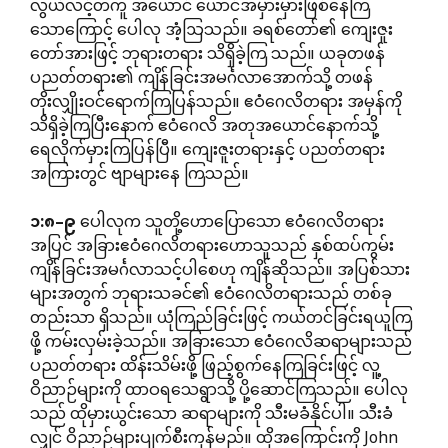
လွယ်လင့်တကူ အယောင် ယောင်အမှားမှားဖြစ်နေကြ
သောကြောင့် ပေါလု အံ့ဩသည်။ ခရစ်တော်၏ ကျေးဇူး
တော်အားဖြင့် ဘုရားတရား သိရှိခဲ့ကြ သည်။ ယခုတဖန်
ပညတ်တရား၏ ကျိန်ခြင်းအမင်္ဂလာအောက်သို့ တဖန်
တိုးလျှိုးဝင်ရောက်ကြပြန်သည်။ ဧဝံဂေလိတရား အမှန်ကို
သိရှိခဲ့ကြပြီးနောက် ဧဝံဂေလိ အတုအယောင်နောက်သို့
ရေလိုက်မှားကြပြန်ပြီ။ ကျေးဇူးတရားနှင့် ပညတ်တရား
အကြားတွင် ဗျာများနေ ကြသည်။
၁
:
၈
–
၉
ပေါလုက သူတို့ဟောပြောသော ဧဝံဂေလိတရား
အပြင် အခြားဧဝံဂေလိတရားဟောသူသည် နှစ်ထပ်ကွမ်း
ကျိန်ခြင်းအမင်္ဂလာသင့်ပါစေဟု ကျိန်ဆိုသည်။ အပြစ်သား
များအတွက် ဘုရားသခင်၏ ဧဝံဂေလိတရားသည် တစ်ခု
တည်းသာ ရှိသည်။ ယုံကြည်ခြင်းဖြင့် ကယ်တင်ခြင်းရယူကြ
ဖို့ ကမ်းလှမ်းခဲ့သည်။ အခြားသော ဧဝံဂေလိဆရာများသည်
ပညတ်တရား ထိန်းသိမ်းဖို့ ဖြည့်စွက်နေကြခြင်းဖြင့် လူ့
ဝိညာဉ်များကို ထာဝရသေရွာသို့ ပို့ဆောင်ကြသည်။ ပေါလု
သည် ထိုမှားယွင်းသော ဆရာများကို သီးမခံနိုင်ပါ။ သီးခံ
လျှင် ဝိညာဉ်များပျက်စီးကုန်မည်။ ထိုအကြောင်းကို John