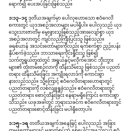
ရောက်၍ ပေးအပ်ခြင်းဖြစ်သည်။
၁
:
၁၃
–
၁၄
ဒုတိယအချက်မှာ ပေါလုဟောသော ဧဝံဂေလိ
စကားတွင် ယုဒအစဉ်အလာများ မပါရှိပါ။ ပေါလုသည် ယုဒ
သွေးသားဇာတိမှ မွေးဖွားသူဖြစ်သည့်အားလျော်စွာ ယုဒ
အစဉ်အလာတွင် ကျင်လည်ကြီးပြင်းသူ ဖြစ်သည်။
ခရစ်ယာန် အသင်းတော်များကိုလည်း ရက်စက်စွာ ညှဉ်းပန်း
နှိပ်စက်ခဲ့သည်။ ဘာသာရေးကိုင်းရှိုင်းသူ ဖြစ်၍
သက်တူရွယ်တူထဲတွင် အရွယ်နှင့်မလိုက်အောင် ဘိုးဘွား
များ၏ ထုံးတမ်းစဉ်လာကို ထိန်းသိမ်းသူ ဖြစ်သည်။ ပညတ်
တရား ထိန်းသိမ်းခြင်း အကျိုးရလာဒ်ကို ကောင်းစွာ
နားလည်သည်။ သို့ကြောင့် ဧဝံဂေလိတရားဟောရာတွင်
ပညတ်တရားကို လစ်လျူရှုခဲ့သည်။ ဧဝံဂေလိတရားတွင်
ပညတ်တရား စောင့်ထိန်းခြင်း နေရာမရှိကြောင်း ကောင်းစွာ
သိသည်။ ယခုအခါတွင် ဘုရားသခင်က ဧဝံဂေလိတရားတွင်
ပညတ်တရားစောင့်ထိန်းခြင်း မပါရှိတော့ပါ။
၁
:
၁၅
–
၁ရ
တတိယအချက်အနေဖြင့် ပေါလုသည် အခြား
တမန်တော်များနှင့် မဆက်စပ်ဘဲ နှစ်ပေါင်းအနည်းငယ် ဧဝံ