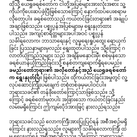
ထိုသို့ ယေရှုခရစ်တော်က ငါတို့အပြစ်များအားလုံးအစား သူ့
ကိုယ်ကိုပေးဆပ်ခဲ့ပြီဖြစ်သောကြောင့် နောက်ထပ်ပေးစရာမ
လိုတော့ပါ။ ခရစ်တော်သည် ကယ်တင်ခြင်းတရား၏ အချုပ်
အချာဖြစ်သည်။ ပစ္စုပ္ပန်အပြစ်များမှ ရွေးနှုတ်ထား
ပါသည်။ အကျင့်စာရိတ္တများအပါအဝင် ပစ္စုပ္ပန်
သင်္ခါရလောက၊ ဘာသာရေးနှင့် လူမှုရေးရှုပ်ထွေး ရောယှက်
ခြင်း ပြဿနာများမှလည်း ရွေးထုတ်ပါသည်။ သို့ကြောင့် ဂ
လာတိယုံကြည်သူများ သည် အချိန်မနှောင်းမှီ၊ စစ်မှန်သော
ခရစ်ယာန်ယုံကြည်ခြင်းသို့ စနစ်တကျရောက်ရှိရပေမည်။
ခမည်းတော်ဘုရား၏
အလိုတော်နှင့်အညီ
ယေရှုခရစ်တော်
က
ရွေးနှုတ်ပြီး
ဖြစ်ပါသည်။ ထိုကယ်တင်ခြင်းအမှုတွင် လူ့
လုပ်ဆောင်ကြိုးပမ်းချက် တစုံတစ်ခုမှမပါဝင်ပါ။
ဘုရားသခင်၏ တန်ခိုးတော်ကြောင့်သာဖြစ်သည်။ သို့
ကြောင့် ခရစ်တော်မှတပါး အခြားသော ကယ်တင်ခြင်းနည်း
လမ်းမရှိကြောင်း ဤကျမ်းပိုဒ်အားဖြင့် နားလည်ရသည်။
ဘုရားသခင်သည် လောကကြီးအားပြုပြင်ရန် အစီအစဉ်မရှိ
ကြောင်း နားလည်ရသည်။ လူများကို သင်္ခါရလောကကြီး ထဲ
မှ ရွေးနှုတ်ရန် အစီအစဉ်ရှိသည်။ သို့ကြောင့် ဘုရားသခင်