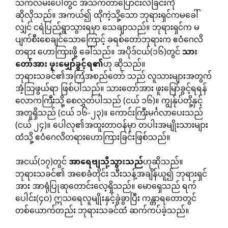
သက်လမ်းပေါ်တွင် အသက်တာပြောင်းလဲခြင်းကို
ဆိုလိုသည်။ အကယ်၍ ထိုကဲ့သို့သော ဘုရားရှင်ကမခေါ်
လျှင် ငရဲပြည်ရွာသွားရမှာ သေချာသည်။ ဘုရားရှင်က မ
ပျက်စီးစေချင်သောကြောင့် ခရစ်တော်ဘုရားက ဧဝံဂေလိ
တရား ဟောကြားဖို့ ခေါ်သည်။ အပိုဒ်ငယ်(၁၆)တွင်
သား
တော်အား
ဖူးမျှော်ခွင့်ရ၏
ဟု ဆိုသည်။
ဘုရားသခင်၏အကြံအစည်တော် သည် လူသားများအတွက်
အံ့ဩဖွယ်ရာ ဖြစ်ပါသည်။ သားတော်အား ဖူးမြော်ခွင့်ရရန်
လောကကြီးသို့ စေလွှတ်ပါသည် (ငယ် ၁၆)။ ကျွန်ုပ်တို့နှင့်
အတူရှိသည် (ငယ် ၁၆-၂၃)။ ကောင်းကြီးမင်္ဂလာပေးသည်
(ငယ် ၂၄)။ ပေါလု၏အထူးတာဝန်မှာ တပါးအမျိုးသားများ
ထံသို့ ဧဝံဂေလိတရားဟောကြားခြင်းဖြစ်သည်။
အငယ်(၁၇)တွင်
အာရေဗျသို့သွားသည်
ဟုဆိုသည်။
ဘုရားသခင်၏ အစေခံတိုင်း သီးသန့်အချိန်ယူ၍ ဘုရားရှင်
အား အာရုံပြုဆုတောင်းလေ့ရှိသည်။ မောရှေသည် ရက်
ပေါင်း(၄ဝ) ဣသရေလူမျိုးနှင့်ခွဲခွာပြီး ကန္တာရတောတွင်
တစ်ယောက်တည်း ဘုရားသခင်ထံ ဆက်ကပ်ခဲ့သည်။