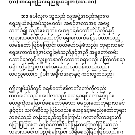
(
က
)
စာရေးရခြင်းရည်ရွယ်ချက်
(
၁
:
၁
–
၁ဝ
)
၁
:
၁
ပေါလုက သူသည် လူ့အဖွဲ့အစည်းများက
ရွေးချယ်ခန့်အပ်သူမဟုတ်။ အစဉ်အလာအရ အမွေ
ဆက်ခံ၍ လည်းမဟုတ်။ ယေရှုခရစ်တော်ကိုယ်တိုင်နှင့်
ဘုရားသခင်ကိုယ်တော်တိုင် ရွေးကောက်ခန့်အပ်ထားသည့်
တမန်တော် ဖြစ်ကြောင်း ထုတ်ဖော်ဝန်ခံသည်။ ဘုရားသခင်
ရွေးကောက်ခန့်အပ်သူဖြစ်သည်နှင့်အညီ အမှုတော်ထမ်း
ဆောင်ရာတွင် လူ့မျက်နှာကို ထောက်စရာမလို၊ ကြောက်စရာ
မရှိ။ သို့ကြောင့် သူ၏အမှုတော်လုပ်ငန်းသည်လည်း
တပည့်တော်(၁၂)ပါး အရိုက်အရာနှင့် ကင်းလွတ်သည်။
ဤကျမ်းပိုဒ်တွင် ခရစ်တော်၏ဇာတိတော်ကိုလည်း
ထုတ်ဖော်သည်။ ပေါလုသည် ယေရှုခရစ်တော်နှင့်၎င်း၊
ယေရှုကိုထမြောက်စေတော်မူသော ခမည်းတော်ဘုရားသခင်
နှင့်၎င်း သက်ဆိုင်သူ ဖြစ်သည်။ ယေရှုနှင့်ခမည်းတော်ဘုရား
သခင်သည် တန်းတူရည်တူရှိကြောင်း၊ ဂလာတိသားများကို
ပြောပြခြင်းမှာ ခရစ်တော်၏ရှင်ပြန်ထမြောက်ခြင်းသည်
ဘုရားသခင်ကပြည့်စုံကြောင်း သိရှိစေလိုခြင်းဖြစ်သည်။ ဂ