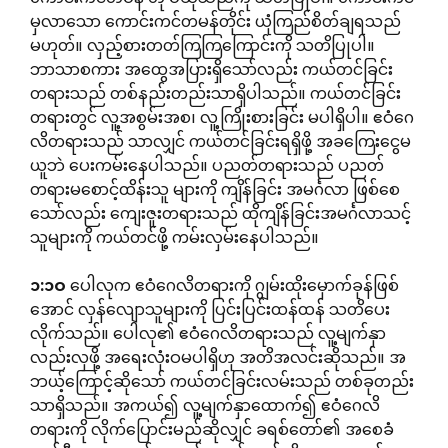
မှလာသော ကောင်းကင်တမန်တိုင်း ယုံကြည်စိတ်ချရသည်
မဟုတ်။ လှည့်စားတတ်ကြကြကြောင်းကို သတိပြုပါ။
ဘာသာစကား အထွေအပြားရှိသော်လည်း ကယ်တင်ခြင်း
တရားသည် တစ်နည်းတည်းသာရှိပါသည်။ ကယ်တင်ခြင်း
တရားတွင် လူ့အစွမ်းအစ၊ လူ့ကြိုးစားခြင်း မပါရှိပါ။ ဧဝံဂေ
လိတရားသည် သာလျှင် ကယ်တင်ခြင်းရရှိဖို့ အခကြေးငွေမ
ယူဘဲ ပေးကမ်းနေပါသည်။ ပညတ်တရားသည် ပညတ်
တရားမစောင့်ထိန်းသူ များကို ကျိန်ခြင်း အမင်္ဂလာ ဖြစ်စေ
သော်လည်း ကျေးဇူးတရားသည် ထိုကျိန်ခြင်းအမင်္ဂလာသင့်
သူများကို ကယ်တင်ဖို့ ကမ်းလှမ်းနေပါသည်။
၁
:
၁ဝ
ပေါလုက ဧဝံဂေလိတရားကို ဂျွမ်းထိုးမှောက်ခုန်ဖြစ်
အောင် လှန်လျောသူများကို ပြင်းပြင်းထန်ထန် သတိပေး
လိုက်သည်။ ပေါလု၏ ဧဝံဂေလိတရားသည် လူ့မျက်နှာ
လည်းလှဖို့ အရေးလုံးဝမပါရှိဟု အတိအလင်းဆိုသည်။ အ
ဘယ့်ကြောင့်ဆိုသော် ကယ်တင်ခြင်းလမ်းသည် တစ်ခုတည်း
သာရှိသည်။ အကယ်၍ လူ့မျက်နှာထောက်၍ ဧဝံဂေလိ
တရားကို လိုက်ပြောင်းမည်ဆိုလျှင် ခရစ်တော်၏ အစေခံ