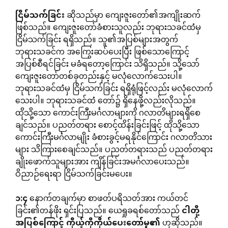
ငြိမ်သက်ခြင်း
ဆိုသည်မှာ ကျေးဇူးတော်၏အကျိုးဆက်
ဖြစ်သည်။ ကျေးဇူးတော်ခံစားသူလည်း ဘုရားသခင်ထံမှ
ငြိမ်သက်ခြင်း ရရှိသည်။ သူ၏အပြစ်များအတွက်
ဘုရားသခင်က အကြွေးဆပ်ပေးပြီး ဖြစ်သောကြောင့်
အပြစ်စီရင်ခြင်း မခံရတော့ကြောင်း သိရှိသည်။ သို့သော်
ကျေးဇူးတော်တစ်ခုတည်းနှင့် မလုံလောက်သေးပါ။
ဘုရားသခင်ထံမှ ငြိမ်သက်ခြင်း ရရှိရုံဖြင့်လည်း မလုံလောက်
သေးပါ။ ဘုရားသခင်ထံ တော်၌ ရှိနေဖို့လည်းလိုသည်။
ထိုသို့သော ကောင်းကြီးမင်္ဂလာများကို ဂလာတိများရရှိစေ
ချင်သည်။ ပညတ်တရား စောင့်ထိန်းခြင်းဖြင့် ထိုသို့သော
ကောင်းကြီးမင်္ဂလာမျိုး ခံစားခွင့်မရနိုင်ကြောင်း ဂလာတိသား
များ သိကြားစေချင်သည်။ ပညတ်တရားသည် ပညတ်တရား
ချိုးဖောက်သူများအား ကျိန်ခြင်းအမင်္ဂလာပေးသည်။
ဝိညာဉ်ရေးရာ ငြိမ်သက်ခြင်းမပေး။
၁
:
၄
နောက်တချက်မှာ စာဖတ်ပရိသတ်အား ကယ်တင်
ခြင်း၏တန်ဖိုး ရှင်းပြသည်။ ယေရှုခရစ်တော်သည်
ငါတို့
အပြစ်ကြောင့်
ကိုယ့်ကိုကိုယ်ပေးတော်မူ၏
ဟုဆိုသည်။