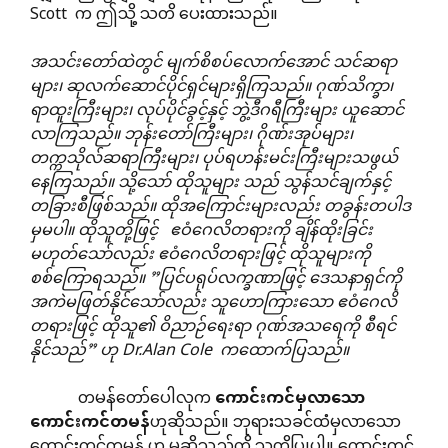
Scott က ဤသို့ သတိ ပေးထားသည်။
အသင်းတော်ထဲတွင်
မျက်စိစပ်လောက်အောင်
သင်ဆရာ
များ၊
ဆုလက်ဆောင်ပိုင်ရှင်များရှိကြသည်။
ဂုဏ်သိက္ခာ၊
ရာထူးကြီးများ၊
လုပ်ပိုင်ခွင့်နှင့်
ဘွဲ့ဒီဂရီကြီးများ
ယူဆောင်
လာကြသည်။
ဘုန်းတော်ကြီးများ၊
ဂိုဏ်းအုပ်များ၊
တက္ကသိုလ်ဆရာကြီးများ၊
ပုပ်ရဟန်းမင်းကြီးများသဖွယ်
နေကြသည်။
သို့သော်
ထိုသူများ
သည်
သွန်သင်ချက်နှင့်
တခြားစီဖြစ်သည်။
ထိုအကြောင်းများလည်း
တခွန်းတပါဒ
မှမပါ။
ထိုသူတို့ဖြင့်
ဧဝံဂေလိတရားကို
ချိန်ထိုးခြင်း
မဟုတ်သော်လည်း
ဧဝံဂေလိတရားဖြင့်
ထိုသူများကို
စစ်ကြောရသည်။
”
ပြင်ပရုပ်လက္ခဏာဖြင့်
ဒေသနာရှင်ကို
အကဲမဖြတ်နိုင်သော်လည်း
သူဟောကြားသော
ဧဝံဂေလိ
တရားဖြင့်
ထိုသူ၏
ဝိညာဉ်ရေးရာ
ဂုဏ်အသရေကို
စီရင်
နိုင်သည်
”
ဟု
Dr.Alan Cole
ကထောက်ပြသည်။
တမန်တော်ပေါလုက
ကောင်းကင်မှလာသော
ကောင်းကင်တမန်
ဟုဆိုသည်။ ဘုရားသခင်ထံမှလာသော
ကောင်းကင်တမန် ဟု မဆိုသည်ကို သတိပြုပါ။ ကောင်းကင်