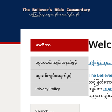
Welc
မာတိကာ
ဓမ္မဟောင်းကျမ်းအနက်ဖွင့်
ယုံကြည်သူသမ္
The Believe
ဓမ္မသစ်ကျမ်းအနက်ဖွင့်
သင့်မြတ်အော
ကျမ်းစာ
အနက်
Privacy Policy
မည်ဟု မျှော်