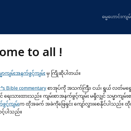
ဓမ္မဟောင်းကျမ်
ome to all !
မာကျမ်းအနက်ဖွင့်ကျမ်း
မှ ကြိုဆိုပါတယ်။
r’s Bible commentary
စာအုပ်ကို အသက်ကြီး၊ ငယ်၊ ရွယ် လတ်မရွေး၊
င် ရေးသားထားသည်။ ကျမ်းစာအနက်ဖွင့်ကျမ်း မရှိလျှင် သမ္မာ
ဖွင့်ကျမ်း
က ထိုအခက် အခဲကိုဖြေရှင်း ကျော်လွှားစေနိုင်ပါသည်။ 
လင့်ပါသည်။