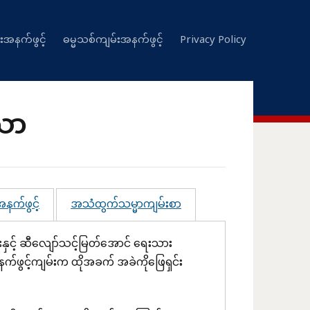
းအနက်ဖွင့်
ဓမ္မသစ်ကျမ်းအနက်ဖွင့်
Privacy Policy
သာ
နက်ဖွင့်
အသံထွက်သမ္မာကျမ်းစာ
နှင့် ဆီလျော်သင့်မြတ်အောင် ရေးသား
ွင့်ကျမ်းက ထိုအခက် အခဲကိုဖြေရှင်း