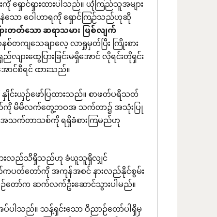
းကို ရှောင်ရှားထားပါသည်။ ယုံကြည်သူအများ
နဲသော ဝေါဟာရကို ရှောင်ကြဉ်သည်ဟုဆို
းခြားတတ်သော
ဆရာသမား
ဖြစ်လျက်
 စနစ်တကျသေချာလေ့ လာရှုမှတ်ပြီး ကြိုးစား
လျားထွေပြားခြင်းမရှိအောင် လိုရင်းတိုရှင်း
ှိအောင်စီရင် ထားသည်။
ို နှိုင်းယှဉ်ဖော်ပြထားသည်။ စာဖတ်ပရိသတ်
်တော်ကို မိမိလက်တွေ့ဘဝအ သက်တာ၌ အသုံးပြု
 အသက်တာသစ်ကို ရရှိခံစားကြမည်ဟု
နားလည်သိရှိသည်ဟု ခံယူသူရှိလျှင်
တ်ကပတ်တော်ကို အကုန်အစင် နားလည်နိုင်စွမ်း
 ဝိညာဉ်တော်က ဆက်လက်ဦးဆောင်သွားပါမည်။
အပ်ပါသည်။ သန့်ရှင်းသော ဝိညာဉ်တော်ပါရှိမှ