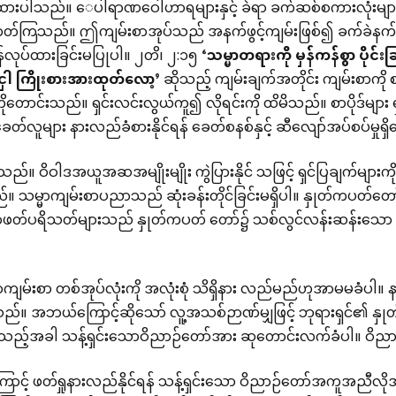
ေးသားထားပါသည်။ ေပါရာဏဝေါဟာရများနှင့် ခဲရာ ခက်ဆစ်စကားလုံးမျာ
်တတ်ကြသည်။ ဤကျမ်းစာအုပ်သည် အနက်ဖွင့်ကျမ်းဖြစ်၍ ခက်ခဲနက်
န်လုပ်ထားခြင်းမပြုပါ။ ၂တိ၊ ၂:၁၅
‘
သမ္မာတရားကို
မှန်ကန်စွာ
ပိုင်
ှါ
ကြိုးစားအားထုတ်လော့
’
ဆိုသည့် ကျမ်းချက်အတိုင်း ကျမ်းစာကို
ာင်းသည်။ ရှင်းလင်းလွယ်ကူ၍ လိုရင်းကို ထိမိသည်။ စာပိုဒ်များ ရှည်
လူများ နားလည်ခံစားနိုင်ရန် ခေတ်စနစ်နှင့် ဆီလျော်အပ်စပ်မှုရ
ည်။ ဝိဝါဒအယူအဆအမျိုးမျိုး ကွဲပြားနိုင် သဖြင့် ရှင်ပြချက်များက
းသည်။ သမ္မာကျမ်းစာပညာသည် ဆုံးခန်းတိုင်ခြင်းမရှိပါ။ နှုတ်ကပတ
ောစာဖတ်ပရိသတ်များသည် နှုတ်ကပတ် တော်၌ သစ်လွင်လန်းဆန်းသော
္မာကျမ်းစာ တစ်အုပ်လုံးကို အလုံးစုံ သိရှိနား လည်မည်ဟုအာမမခံပါ။ 
ါသည်။ အဘယ်ကြောင့်ဆိုသော် လူ့အသစ်ဉာဏ်မျှဖြင့် ဘုရားရှင်၏ နှု
်ခြင်သည့်အခါ သန့်ရှင်းသောဝိညာဉ်တော်အား ဆုတောင်းလက်ခံပါ။
ြောင့် ဖတ်ရှုနားလည်နိုင်ရန် သန့်ရှင်းသော ဝိညာဉ်တော်အကူအညီလို