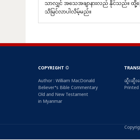
သာလျှင် အသေအချာနားလည် နိုင်သည်။ ထို့ကြ
သိမြင်လာပါလိမ့်မည်။
၁၉၅ဝ ခုနှစ်နောက်ပိုင်းကာလက ဧမောက်ကျမ်း
ဓမ္မသစ်ကျမ်းမိတ်ဆက်
www.myanmarbible.net
ကမ္ဘာဦးကျမ်း
ပေါ့ပေါ့ဆဆသဘောမထားဖို့ သွန်သင်နေသည်။ ထ
တိုက်တွန်းပေးသော ဆရာမှာ ဤ Believer’s 
ထွက်မြောက်ရာကျမ်း
ထုတ်ဝေဖို့ ဘယ်ဒီတာအဖြစ်တာဝန်ယူရသော A
ရှင်မဿဲခရစ်ဝင်
Ironside ရေးသားပြုစုသော In Heavenlies
COPYRIGHT ©
TRANS
၀တ်ပြုရာကျမ်း
ကာလ နွေညများတွင် ညစဉ်ညတိုင်း ထိုအနက်ဖွင့
ရှင်မာကုခရစ်ဝင်
Author : William MacDonald
ဆွီးဆွီ
တောလည်ရာကျမ်း
Believer’s Bible Commentary
Printed
အနက်ဖွင့်ကျမ်းဆိုသည်မှာ
ရှင်လုကာခရစ်ဝင်
Old and New Testament
တရားဟောရာကျမ်း
in Myanmar
ကျမ်းရင်းမဟုတ်၊ ကျမ်းမူမဟုတ်သော ကျမ်း
ရှင်ယောဟန်ခရစ်ဝင်
တွင် ခရစ်ယာန်သမ္မာကျမ်း စာနှင့် နှီးနွယ်ပ
ယောရှုမှတ်စာ
သည်။ အချို့က အနက်ဖွင့် ကျမ်းသဘောကို 
Copyrig
မြေပုံစာအုပ်၊ ကျမ်းချက်၏ အနှစ်သာရဖော်ထုတ်ခ
တရားသူကြီးမှတ်စာ
တမန်တော်ဝတ္ထု