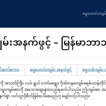
ဓမ္မဟောင်းကျမ်
မ်းအနက်ဖွင့် – မြန်မာဘာ
တ်ဆက်စကား
ဓမ္မဟောင်းကျမ်း အနက်ဖွင့်
ဓမ္မသစ်ကျမ်း အ
ု အသက်ကြီး၊ ငယ်၊ ရွယ် လတ်မရွေး၊ ဂိုဏ်းဂနမကျမ်ခရစ်ယာန်တိုင်း
် သမ္မာကျမ်းစာကို အသေအချာနားလည်ရခက်ပါသည်။ ဤကျမ်းစာ အနက်ဖ
က်စွာ သင်ယူလိုစိတ်ဖြစ်ပေါ်စေမည်ဟု မျှော်လင့်ပါသည်။