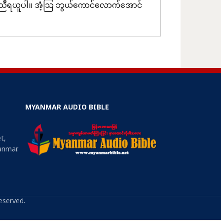
ကူအညီရယူပါ။ အံ့ဩ ဘွယ်ကောင်လောက်အောင်
ားများကို ကျမ်းစာအနက်ဖွင့်ကျမ်းအား
ေလအနာဂတ္တိကျမ်း
ားထဲမှာကြား ယောင်နေဆဲ။ ထိုစဉ်က သွန်သင်
စ်သည်။ ထိုစဉ်ကသင်တန်သားထဲတွင်ဤကျမ်းစာ
ရှေအနာဂတ္တိကျမ်း
စ်ခဲ့သည်။ Farstad သည် Harry A.
ြဲသြဝါဒစာ
်တွင်တစ်ခါ ဖတ်ဖူးခဲ့ပါသည်။ ဆယ်ကျော်သက်
MYANMAR AUDIO BIBLE
လအနာဂတ္တိကျမ်း
်ယာကုပ်သြဝါဒစာ
ုတ်အနာဂတ္တိကျမ်း
t,
်ပေတရုသြဝါဒစာပဌမစောင်
anmar.
ဒိအနာဂတ္တိကျမ်း
ာင့် အထင်အမြင်မသေးရမည်နည်း။ ယခုခေတ်ကာလ
်ပေတရုသြဝါဒစာဒုတိယစောင်
 ကျမ်းစာအနက် ဖွင့်ကျမ်းလည်းတစ်မျိုးပါဝင်
နဝတ္ထု
 ကျမ်းစာအဘိဓါန်၊ ကျမ်းစာအညွန်း
eserved.
ခာအနာဂတ္တိကျမ်း
်ယောဟန်သြဝါဒစာပဌမစောင်