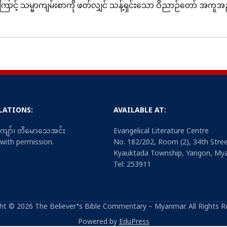
ောင့် သမ္မာကျမ်းစာကို ဖတ်လျှင် သန့်ရှင်းသော ဝိညာဉ်တော် အ
စာသင်တန်းကျောင်း (ယခုတက္ကသိုလ်) တွင်သင်တန်းဆရာက သင်တန်းသ
ရာဇဝင်ချုပ်ဒုတိယစောင်
ဒံယ
ိုစကားသည် နှစ်ပေါင်း (၅၀)ခန့်ကြာညောင်ခဲ့ပြီဖြစ်သော်လည်း န
Bible commentary ကို စီရင်ရေးသားသူ William macDonald ဖြ
ဧဇရမှတ်စာ
ဟော
rthur Farstad သည်လည်းမအူမလည်ကျောင်းသားသစ် တစ် ယောက်ဖြ
ဧဖက်သြဝါဒစာ
ဟေဗ
 (Ephesians) အနက်ဖွင့် ကျမ်းစာအုပ်တစ်အုပ်တည်ကိုးသာ တစ်သက
LATIONS:
AVAILABLE AT:
နေဟမိမှတ်စာ
ယော
်ကျမ်းကို ဖတ်ရှုခဲ့သည်။
ဖိလိပ္ပိသြဝါဒစာ
ရှင
းကျော်၊ တိမောသေအင်း
Evangelical Literature Centre
ဧသတာဝတ္ထု
အာမ
 with permission.
No. 182/202, Room (2), 34th Stree
ကောလောသဲသြဝါဒစာ
ရှင
Kyauktada Township, Yangon, My
ယောဘဝတ္ထု
သြဗ
Tel: 253911
စာအနက်ဖွင့်ကျမ်းသည် မည်ကဲ့သို့သော စာအုပ်မျိုးဖြစ်သောကြေ
သက်သာလောနိတ်သြဝါဒစာ
ရှင
တ်သက်သော စာအုပ်အမျိုးအစားပေါင်း (၁၅)မျိုးရှိပါသည်။ ထိုအထဲတွင်
ပဌမစောင်
ဆာလံကျမ်း
ယော
ဂဃနဏသေချာစွာနားမလည် ကြပါ။ ဥပမာ- ကျမ်းစာလာဝေါဟာရဒီပနီ၊
ht © 2026 The Believer’s Bible Commentary – Myanmar. All Rights R
သက်သာလောနိတ်သြဝါဒစာ
ြင်း အစရှိသဖြင့် အမျိုးမျိုးရှိသည်။
သုတ္တံကျမ်း
မိက္
ရှင
Powered by
EduPress
ဒုတိယစောင်