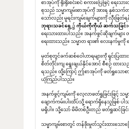
စာအုပ်ကို ရိုးရိုးစင်းစင် စကားပြေဖြင့် ရ
စုသည် သမ္မာကျမ်းစာအုပ်ကို အားရ နှစ်သက
သော်လည်း မူရင်းကျမ်းချက်များကို လှီးဖြတ်ရ
ဘုရားသခင်ရှေ့
၌
ကိုယ်ကိုကိုယ်
ဆက်သခြင်းင
ရေးသားထားပါသည်။ အနက်ဖွင်ဆိုချက်များ တိုတေ
ရေးထားသည်။ သမ္မာတ ရား၏ လေးနက်မှုကို ခေတ်
မှတ်စုတွင်ခက်ဆစ်ဝေါဟာရများကို ရှင်းပြထားသ
စိတ်တိုင်းကျ ရွေးချယ်နိုင်အောင် စီစဉ် ထာ
ရသည်။ ထို့ကြောင့် ဤစာအုပ်ကို ဖတ်ရှုသ
ယုံကြည်ပါသည်။
အနက်ဖွင့်ကျမ်းကို လေ့လာဖတ်ရှုခြင်းဖြင့် သမ
ချောက်ကမ်းပါးထိပ်သို့ ရောက်ရှိနေသူဖြစ် ပ
မရှိပါ။ သို့သော် မိမိတစ်ဦးတည် ဖတ်ရှုဆင
သမ္မာကျမ်းစာတွင် တန်ခိုးမှုတ်သွင်းထားသောက