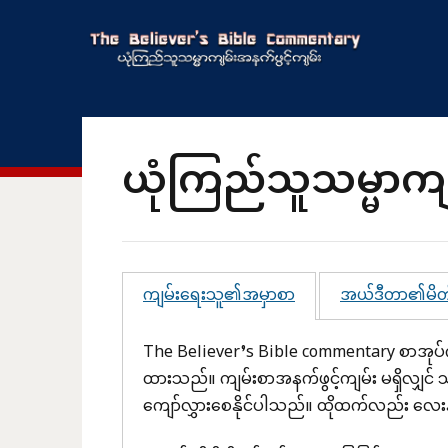
ယုံကြည်သူသမ္မာကျ
ကျမ်းရေးသူ၏အမှာစာ
အယ်ဒီတာ၏မိ
The Believer’s Bible commentary စာအုပ်ကိ
ထားသည်။ ကျမ်းစာအနက်ဖွင့်ကျမ်း မရှိလျှင
ကျော်လွှားစေနိုင်ပါသည်။ ထိုထက်လည်း လေးန