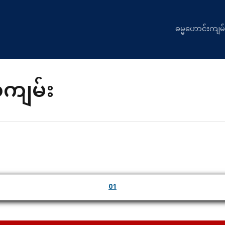
ဓမ္မဟောင်းကျမ်
ိကျမ်း
01