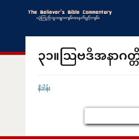
၃၁။သြဗဒိအနာဂတ္တ
နိဒါန်း