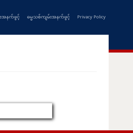
းအနက်ဖွင့်
ဓမ္မသစ်ကျမ်းအနက်ဖွင့်
Privacy Policy