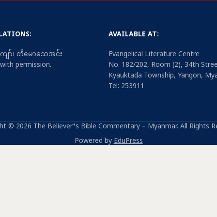
LATIONS:
AVAILABLE AT:
းကျော်၊ တိမောသေအင်း
Evangelical Literature Centre
 with permission.
No. 182/202, Room (2), 34th Stree
Kyauktada Township, Yangon, My
Tel: 253911
ht © 2026 The Believer’s Bible Commentary – Myanmar. All Rights R
Powered by
EduPress