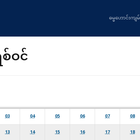
ဓမ္မဟောင်းကျမ်
စ်ဝင်
03
04
05
06
07
08
13
14
15
16
17
18