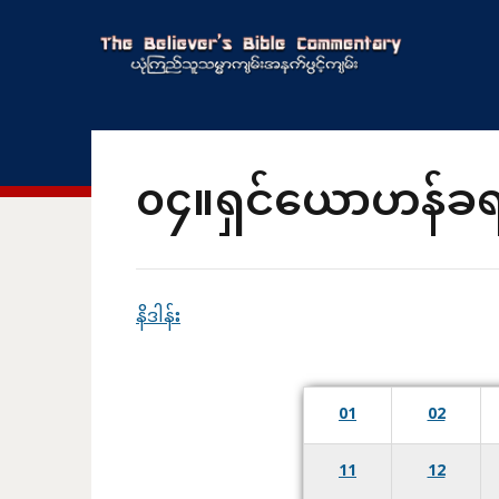
၀၄။ရှင်ယောဟန်ခရ
နိဒါန်း
01
02
11
12