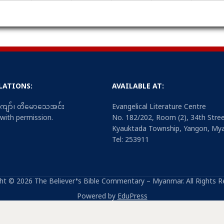
LATIONS:
AVAILABLE AT:
းကျော်၊ တိမောသေအင်း
Evangelical Literature Centre
 with permission.
No. 182/202, Room (2), 34th Stree
Kyauktada Township, Yangon, My
Tel: 253911
ht © 2026 The Believer’s Bible Commentary – Myanmar. All Rights R
Powered by
EduPress