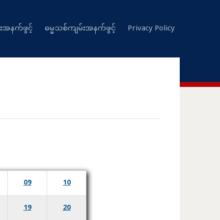
းအနက်ဖွင့်
ဓမ္မသစ်ကျမ်းအနက်ဖွင့်
Privacy Policy
09
10
19
20