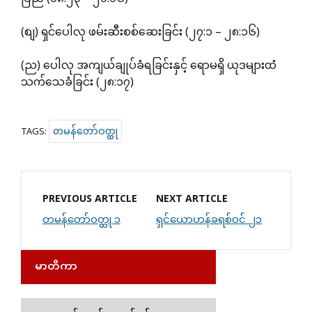
(စျ) ရှင်ပေါလု ဖမ်းဆီးစစ်ဆေးခြင်း (၂၇:၁ – ၂၈:၁၆)
(ည) ပေါလု အကျယ်ချုပ်ခံရခြင်းနှင့် ရောမရှိ ယုဒများထံ
သက်သေခံခြင်း (၂၈:၁၇)
တမန်တော်ဝတ္ထု
TAGS:
PREVIOUS ARTICLE
NEXT ARTICLE
တမန်တော်ဝတ္ထု ၁
ရှင်ယောဟန်ခရစ်ဝင် ၂၁
မာတိကာ