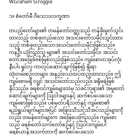
W.Graham Scroggie
၁။ စံတော်မီ ဝိသေသလက္ခဏာ
တပည့်တော်များ၏ တမန်တော်ဝတ္ထုသည် တန်ခိုးမှုတ်သွင်း
ထားသည့် တစ်ခုတည်းသော အသင်းတော်သမိုင်းသွင်းထား
သည့် တစ်ခုတည်းသောအသင်းတော်သမိုင်းဖြစ်သည်။
ကနဦး ယုံကြည်သူ များ၏ အသင်းတော်သမိုင်း၊ အသင်း
တော်အခြေခံဇစ်မြစ်လည်းဖြစ်သည်။ ကျမ်းစာတအုပ်လုံး
နီးပါး ရှင်လု ကာလုပ်ဆောင်ချက်ဖြစ်၍ ရိုးရာ
ထုံးတမ်းစဉ်လာများ အနည်းငယ်ထပ်ထည့်ထားသည်။ ဤ
ကျမ်းစာမရှိ လျှင် အသင်းတော်သည်လည်း ဖရိုဖရဲဖြစ်
နိုင်သည်။ ခရစ်ဝင်ကျမ်းများထဲမှ သခင်ဘုရား၏ အမှုတော်
ဆောင်ချက်များကို ဩဝါဒများနှင့် ဆက်စပ်ပေးသော
ကျမ်းစာဖြစ်သည်။ ပစ်မှတ်ပရိသတ်နှင့် ကျမ်းစာ၏
ရည်ရွယ်ချက်များအပြင် အခြားသိသင့်သိအပ်သည်များကို
လည်း တမန်တော်များက အဖြေပေးကြသည်။ ကျမ်းစာ
သည် ခရစ်တော်သက်တော်စဉ်နှင့် ဩဝါဒကျမ်းပါ
ခရစ်ယာန်အသက်တာကို ဆက်စပ်ပေးသော