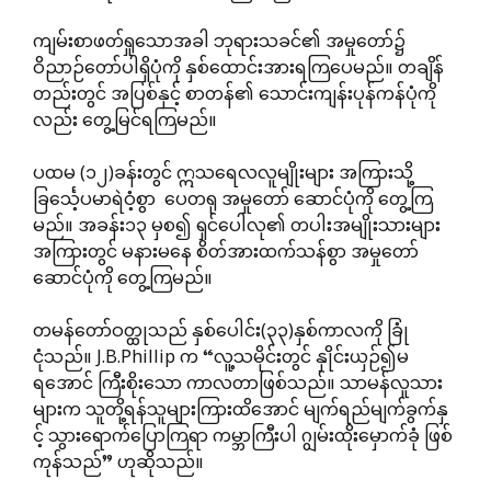
ကျမ်းစာဖတ်ရှုသောအခါ ဘုရားသခင်၏ အမှုတော်၌
ဝိညာဉ်တော်ပါရှိပုံကို နှစ်ထောင်းအားရကြပေမည်။ တချိန်
တည်းတွင် အပြစ်နှင့် စာတန်၏ သောင်းကျန်းပုန်ကန်ပုံကို
လည်း တွေ့မြင်ရကြမည်။
ပထမ (၁၂)ခန်းတွင် ဣသရေလလူမျိုးများ အကြားသို့
ခြင်္သေ့ပမာရဲဝံ့စွာ ပေတရု အမှုတော် ဆောင်ပုံကို တွေ့ကြ
မည်။ အခန်း၁၃ မှစ၍ ရှင်ပေါလု၏ တပါးအမျိုးသားများ
အကြားတွင် မနားမနေ စိတ်အားထက်သန်စွာ အမှုတော်
ဆောင်ပုံကို တွေ့ကြမည်။
တမန်တော်ဝတ္ထုသည် နှစ်ပေါင်း(၃၃)နှစ်ကာလကို ခြုံ
ငုံသည်။ J.B.Phillip က “လူ့သမိုင်းတွင် နှိုင်းယှဉ်၍မ
ရအောင် ကြီးစိုးသော ကာလတာဖြစ်သည်။ သာမန်လူသား
များက သူတို့ရန်သူများကြားထိအောင် မျက်ရည်မျက်ခွက်နှ
င့် သွားရောက်ပြောကြရာ ကမ္ဘာကြီးပါ ဂျွမ်းထိုးမှောက်ခုံ ဖြစ်
ကုန်သည်” ဟုဆိုသည်။