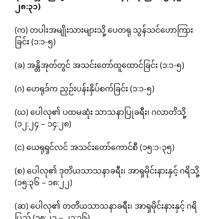
၂၈
:
၃၁
)
(က) တပါးအမျိုးသားများသို့ ပေတရု သွန်သင်ဟောကြား
ခြင်း (၁:၁-၅)
(ခ) အန္တိအုတ်တွင် အသင်းတော်ထူထောင်ခြင်း (၁:၁-၅)
(ဂ) ဟေရုဒ်က ညှဉ်းပန်းနှိပ်စက်ခြင်း (၁:၁-၅)
(ဃ) ပေါလု၏ ပထမဆုံး သာသနာပြုခရီး၊ ဂလာတိသို့
(၁၂:၂၄ – ၁၄:၂၈)
(င) ယေရုရှင်လင် အသင်းတော်ကောင်စီ (၁၅:၁-၃၅)
(စ) ပေါလု၏ ဒုတိယသာသနာခရီး၊ အာရှမိုင်းနားနှင့် ဂရိသို့
(၁၅:၃၆ – ၁၈:၂၂)
(ဆ) ပေါလု၏ တတိယသာသနာခရီး၊ အာရှမိုင်းနားနှင့် ဂရိ
ပြည် (၁၈:၂၃ – ၂၁:၁၆)