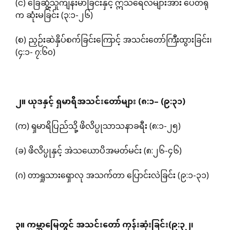
(င) ခြေဆွံ့သူကျန်းမာခြင်းနှင့် ဣသရေလများအား ပေတရု
က ဆုံးမခြင်း (၃:၁-၂၆)
(စ) ညှဉ်းဆဲနှိပ်စက်ခြင်းကြောင့် အသင်းတော်ကြီးထွားခြင်း၊
(၄:၁- ၇:၆၀)
၂။
ယုဒနှင့်
ရှမာရိအသင်းတော်များ
(
၈
:
၁
– (
၉
:
၃၁
)
(က) ရှမာရိပြည်သို့ ဖိလိပ္ပုသာသနာခရီး (၈:၁-၂၅)
(ခ) ဖိလိပ္ပုနှင့် အဲသယောပိအမတ်မင်း (၈:၂၆-၄၆)
(ဂ) တာရှုသားရှောလု အသက်တာ ပြောင်းလဲခြင်း (၉:၁-၃၁)
၃။
ကမ္ဘာမြေတွင်
အသင်းတော်
ကုန်းဆုံးခြင်း
(
၉
:
၃၂၊