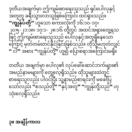
ဒုတိယအချက်မှာ ဤကျမ်းစာရေးသူသည် ရှင်ပေါလုနှင့်
အတူတူ ခရီးသွားလာသူဖြစ်ကြောင်း ထင်ရှားသည်။
“
ကျွန်ုပ်တို့
”
ဟူသော စကားလုံးကို ၁၆:၁၀-၁၇၊
၂၀:၅-၂၁:၁၈၊ ၁၇:၁- ၂၈:၁၆ တို့တွင် အထင်အရှားတွေ့ရသ
ဖြင့် ဤကျမ်းစာရေးသူသည် ပေါလုနှင့်အတူရှိနေသော
ကြောင့် မှတ်တမ်းတင်နိုင်ခြင်းဖြစ်သည်။ တိုသို့မဟုတ်လျှင်
“ ငါ” အစား “ကျွန်ုပ်တို့” ဟူ၍ ပြောစရာအကြောင်းမရှိ။
တတိယ အချက်မှာ ပေါလု၏ လုပ်ဖေါ်ဆောင်ဘက်များ၏
အမည်နာမများကို တွေ့လေ့ရှိသည်။ ထိုသူများထဲတွင်
စာရေးသူလည်း ပါဝင်ပြီး သူ့နာမည်စာရင်းကို မဖေါ်ပြ
သော်လည်း “စသည်တို့” “နှင့်အတူ” “ကျွန်ုတို့သည်” ဟု
သုံးလေ့ရှိသည်။
၃။
အချိန်ကာလ