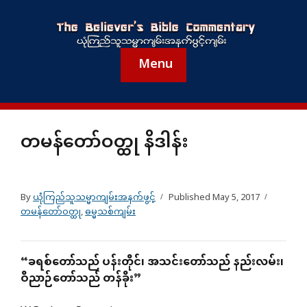
Menu
တမန်တော်ဝတ္ထု နိဒါန်း
By
ယုံကြည်သူသမ္မာကျမ်းအနက်ဖွင့်
Published
May 5, 2017
တမန်တော်ဝတ္ထု
,
ဓမ္မသစ်ကျမ်း
“
ခရစ်တော်သည်
ပန်းတိုင်၊
အသင်းတော်သည်
နည်းလမ်း၊
ဝိညာဉ်တော်သည်
တန်ခိုး
”