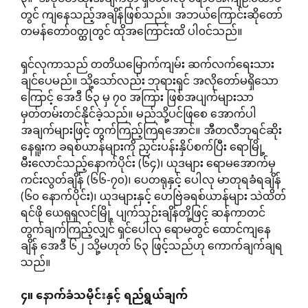
တွင် ကျနေသည့်အချိန်ဖြစ်သည်။ အဘယ်ကြောင်းဆိုတော်
တမန်တော်၀တ္ထုတွင် ထိုအကြောင်းထိ ပါ၀င်သည်။
ရှင်လုကာသည် တတိယမြောက်ကျမ်း ဆက်လက်ရေးသား
ချင်ပေမည်။ သို့သော်လည်း ဘုရားရှင် အလိုတော်မရှိသော
ကြောင့် ​အေဒီ ၆၃ မှ ၇၀ အကြား ဖြစ်အပျက်များသာ
မှတ်တမ်းတင်နိုင်ခဲ့သည်။ မည်သို့ပင်ဖြစေ အောက်ပါ
အချက်များဖြင့် တွက်ကြည့်ကြရအောင်။ အီတလီဘုရင်ဆိုး
နေရူးက ခရစ်ယာန်များကို ညှင်းပန်းနှိပ်စက်ပြီး ရောမြို့
မီးလောင်သည့်နောက်ပိုင်း (၆၄)၊ ယုဒများ ရောမအောက်မှ
ကင်းလွတ်ချိန် (၆၆-၇၀)၊ ပေတရုနှင့် ပေါလု မာတုရခံရချိန်
(၆၀ နောက်ပိုင်း)၊ ယုဒများနှင့် ဟေဗြဲခရစ်ယာန်များ သဲထိတ်
ရင်ဖို ယေရုရှလင်မြို့ ပျက်သုဉ်းချိန်တို့ဖြင့် ဆန်ကာတင်
တွက်ချက်ကြည့်လျှင် ရှင်ပေါလု ရောမတွင် ထောင်ကျနေ
ချိန် အေဒီ ၆၂ သို့မဟုတ် ၆၃ ဖြင့်သည်ဟု ကောက်ချက်ချရ
သည်။
၄။
နောက်ခံသမိုင်းနှင့်
ရည်ရွယ်ချက်