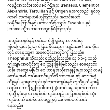
ကနဦးအသင်းတော်ဖခင်ကြီးများ Irenaeus, Clement of
Alexandria, Tertullian နှင့် Origen များကလည်း ရှင်လု
ကာ၏ လက်ရာဟုခံယူကြသည်။ အသင်းတော်
သမိုင်းကြောင်းနှင့် ပတ်သက်၍လည်း Eusebius နှင့်
Jerome တို့က သဘောတူဝန်ခံကြသည်။
အတွင်းသရုပ်နှင့် ပတ်သက်၍ ရှင်လုကာလက်ရာ
ဖြစ်ကြောင်း (၃)ချက်ပြသနိုင်သည်။ ကျမ်းစာ၏ အစ ပိုင်း
တွင် စာရေးသူ၏ အစောပိုင်းအလုပ်ကို ပြသည်။
Theophilus ကိုလည်း ရည်ညွန်းသည်။ လု ၁:၁-၄ သည်
ဤကျမ်းအစပိုင်းကို ဖေါ်ညွှန်းခြစ်ဖြစ်သည်။ စာရေးသား
ဟန်၊ အတွေး မမြင်၊ ဝေါဟာရအသုံးအနှုန်းများသည် တမန်
တော်များ၏ လုပ်ဆောင်ချက်ကို အသားပေး၍ သေးအဖွဲ
ကိစ္စရပ် များစွာလည်း ရှင်လုကာကျမ်းနှင့် တူညီချက်များရှိ
သည်။ ကောရိန္သုသြဝါဒစာ (၂)စောင် ရှေ့နောက်ဆက်သ
ကဲ့သို့ ရှင်လုကာ ခရစ်ဝင်ကျမ်းသည် အခြားခရစ်ဝင် သုံး
ကျမ်းထက် တမန်တော်ဝတ္ထုနှင့် ဆက်စပ်ပတ်သက်
နေသည်။