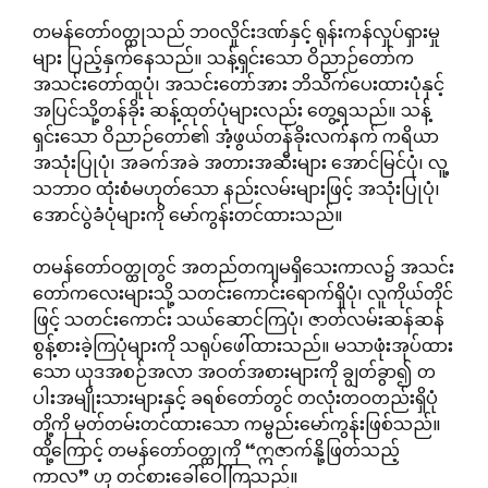
တမန်တော်၀တ္ထုသည် ဘ၀လှိုင်းဒဏ်နှင့် ရုန်းကန်လှုပ်ရှားမှု
များ ပြည့်နှက်နေသည်။ သန့်ရှင်းသော ဝိညာဉ်တော်က
အသင်းတော်ထူပုံ၊ အသင်းတော်အား ဘိသိက်ပေးထားပုံနှင့်
အပြင်သို့တန်ခိုး ဆန့်ထုတ်ပုံများလည်း တွေ့ရသည်။ သန့်
ရှင်းသော ဝိညာဉ်တော်၏ အံ့ဖွယ်တန်ခိုးလက်နက် ကရိယာ
အသုံးပြုပုံ၊ အခက်အခဲ အတားအဆီးများ အောင်မြင်ပုံ၊ လူ့
သဘာဝ ထုံးစံမဟုတ်သော နည်းလမ်းများဖြင့် အသုံးပြုပုံ၊
အောင်ပွဲခံပုံများကို မော်ကွန်းတင်ထားသည်။
တမန်တော်ဝတ္ထုတွင် အတည်တကျမရှိသေးကာလ၌ အသင်း
တော်ကလေးများသို့ သတင်းကောင်းရောက်ရှိပုံ၊ လူကိုယ်တိုင်
ဖြင့် သတင်းကောင်း သယ်ဆောင်ကြပုံ၊ ဇာတ်လမ်းဆန်ဆန်
စွန့်စားခဲ့ကြပုံများကို သရုပ်ဖေါ်ထားသည်။ မသာဖုံးအုပ်ထား
သော ယုဒအစဉ်အလာ အဝတ်အစားများကို ချွတ်ခွာ၍ တ
ပါးအမျိုးသားများနှင့် ခရစ်တော်တွင် တလုံးတဝတည်းရှိပုံ
တို့ကို မှတ်တမ်းတင်ထားသော ကမ္ဗည်းမော်ကွန်းဖြစ်သည်။
ထို့ကြောင့် တမန်တော်ဝတ္ထုကို “ဣဇာက်နို့ဖြတ်သည့်
ကာလ” ဟု တင်စားခေါ်ဝေါ်ကြသည်။