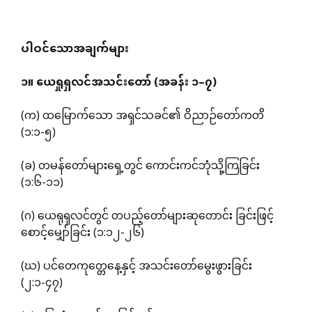
ပါဝင်သောအချက်များ
၁။
ယေရှုရှလင်အသင်းတော်
(
အခန်း
၁
–
၇
)
(က) ထမြောက်သော အရှင်သခင်၏ ဝိညာဉ်တော်ကတိ
(၁:၁-၅)
(ခ) တမန်တော်များရှေ့တွင် ကောင်းကင်ဘုံသို့ကြခြင်း
(၁:၆-၁၁)
(ဂ) ယေရုရှလင်တွင် တပည့်တော်များဆုတောင်း ခြင်းဖြင့်
စောင့်မျှော်ခြင်း (၁:၁၂-၂၆)
(ဃ) ပင်တေကုတ္တေနေ့နှင့် အသင်းတော်မွေးဖွားခြင်း
(၂:၁-၄၇)