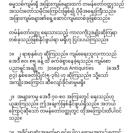
ဓမ္မသစ်ကျမ်းရှိ အခြားကျမ်းများထက် တမန်တော်၀တ္ထုသည်
အသင်းတော်သမိုင်းကြောင်းဖြစ်၍ ပိုမိုအရေးကြီးသည်။
အခြားကျမ်းများ၏ရှေ့ဆောင်ကျမ်းတစ်ခုဖြစ်သည်။
တမ်န်တော်၀တ္ထု ရေးသားသည့် ကာလကို(၃)မျိုးဆိုကြရာ
တစ်ခုသည်ဖြစ်နိုင်ဖွယ်ရာ မရှိဟု ငြင်းပယ်ကြသည်။
၁။ ၂ ရာစုနှစ်ဟု ဆိုကြသည်။ ကျမ်းရေးသူလုကာသည်
အေဒီ ၈၀၊ ၈၅ ခန့် ထိ ခက်ခဲစွာနေခဲ့ရသည်။ ကျမ်းစာ
ပညာရှင်အချို့က Josephus Antiquities (အေဒီ
၉၃) နှစ်ခေတ်ပြိုင်(၅-၃၆) ဟု ဆိုကြသည်။ သို့သော်
အကျိုးအကြောင်း ဆီလျော်ခိုင်မာမှုမရှိ။
၂။ အများကမူ အေဒီ ၇၀-၈၀ အကြားတွင် ရေးသည်ဟု
ယူဆကြသည်။ ဤအချက်ဖြစ်နိုင်ဖွယ်ရှိသည်။ အဘယ်
ကြောင့်ဆိုသော် တမန်တော်၀တ္ထုတွင် ထိုအကြောင်းထိပါ၀င်
သည်။
၃။ အခိုင်မာဆုံးအချက်မှာ ရှင်ပေါလု ရောမအကျဉ်:ထောင်