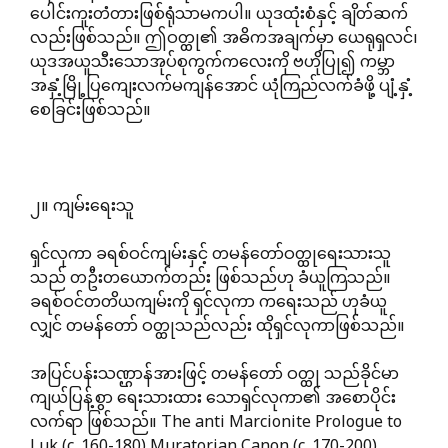
ပေါင်းကူးတံတားဖြစ်ရုံသာမကပါ။ ယုဒထုံးစံနှင့် ချိတ်ဆက်
လည်းဖြစ်သည်။ ဤဝတ္ထု၏ အဓိကအချက်မှာ ယေရုရှလင်၊
ယုဒအယူသီးသောအုပ်စုကွက်ကလေးကို ဗဟိုပြု၍ ကမ္ဘာ
အနှံ့မြို့ပြကျေးလက်မကျန်အောင် ယုံကြည်လက်ခံဖို့ ပျံ့နှံ့
စေခြင်းဖြစ်သည်။
၂။ ကျမ်းရေးသူ
ရှင်လုကာ ခရစ်ဝင်ကျမ်းနှင့် တမန်တော်ဝတ္ထုရေးသားသူ
သည် တဦးတယောက်တည်း ဖြစ်သည်ဟု ခံယူကြသည်။
ခရစ်ဝင်တတိယကျမ်းကို ရှင်လုကာ ကရေးသည် ဟုခံယူ
လျှင် တမန်တော် ဝတ္ထုသည်လည်း ထိုရှင်လုကာဖြစ်သည်။
အပြင်ပန်းသဏ္ဌာန်အားဖြင့် တမန်တော် ဝတ္ထု သည်ခိုင်မာ
ကျယ်ပြန့်စွာ ရေးသားထား သောရှင်လုကာ၏ အစောပိုင်း
လက်ရာ ဖြစ်သည်။ The anti Marcionite Prologue to
Luk (c. 160-180) Muratorian Canon (c. 170-200)