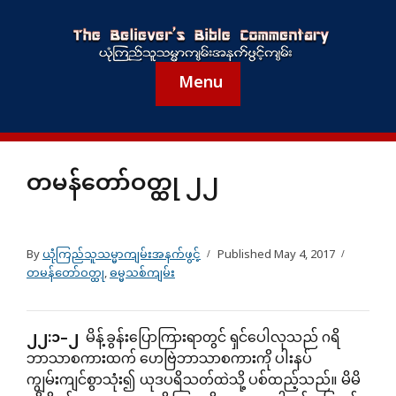
Menu
တမန်တော်ဝတ္ထု ၂၂
By
ယုံကြည်သူသမ္မာကျမ်းအနက်ဖွင့်
Published
May 4, 2017
တမန်တော်ဝတ္ထု
,
ဓမ္မသစ်ကျမ်း
၂၂
:
၁
–
၂
မိန့်ခွန်းပြောကြားရာတွင် ရှင်ပေါလုသည် ဂရိ
ဘာသာစကားထက် ဟေဗြဲဘာသာစကားကို ပါးနပ်
ကျွမ်းကျင်စွာသုံး၍ ယုဒပရိသတ်ထဲသို့ ပစ်ထည့်သည်။ မိမိ