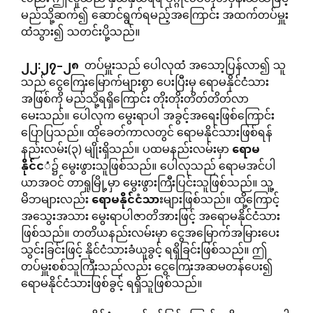
မည်သို့ဆက်၍ ဆောင်ရွက်ရမည့်အကြောင်း အထက်တပ်မှူး
ထံသွား၍ သတင်းပို့သည်။
၂၂
:
၂၇
–
၂၈
တပ်မှူးသည် ပေါလုထံ အသော့ပြန်လာ၍ သူ
သည် ငွေကြေးမြောက်များစွာ ပေးပြီးမှ ရောမနိုင်ငံသား
အဖြစ်ကို မည်သို့ရရှိကြောင်း တိုးတိုးတိတ်တိတ်လာ
မေးသည်။ ပေါလုက မွေးရာပါ အခွင့်အရေးဖြစ်ကြောင်း
ပြောပြသည်။ ထိုခေတ်ကာလတွင် ရောမနိုင်သားဖြစ်ရန်
နည်းလမ်း(၃) မျိုးရှိသည်။ ပထမနည်းလမ်းမှာ
ရောမ
နိုင်င
ံ၌ မွေးဖွားသူဖြစ်သည်။ ပေါလုသည် ရောမအင်ပါ
ယာအဝင် တာရှုမြို့မှာ မွေးဖွားကြီးပြင်းသူဖြစ်သည်။ သူ့
မိဘများလည်း
ရောမနိုင်ငံသား
များဖြစ်သည်။ ထို့ကြောင့်
အသွေးအသား မွေးရာပါဇာတိအားဖြင့် အရောမနိုင်ငံသား
ဖြစ်သည်။ တတိယနည်းလမ်းမှာ ငွေအမြောက်အမြားပေး
သွင်းခြင်းဖြင့် နိုင်ငံသားခံယူခွင့် ရရှိခြင်းဖြစ်သည်။ ဤ
တပ်မှူးစစ်သူကြီးသည်လည်း ငွေကြေးအဆမတန်ပေး၍
ရောမနိုင်ငံသားဖြစ်ခွင့် ရရှိသူဖြစ်သည်။