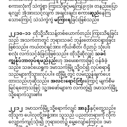
စကားလုံးကို သဲကွဲစွာ ကြားသိခွင့်မရကြ(၉:၇)။ တနည်းပြော
ရလျှင် အံ့အားသင့်လျက် အချင်းချင်း စကား
ဆူညံ
နေကြ
သောကြောင့် သဲသဲကွဲကွဲ
မကြားရ
ခြင်းဖြစ်သည်။
၂၂
:
၁၀
–
၁၁
ထိုသို့သီးသန့်တစ်ယောက်တည်း ကြားသိရခြင်း
သည် အသက်တာတွင် ဘုရားသခင် ဘုန်းတော်ထင်ရှားခြင်း
ဖြစ်သည်။ ကယ်တင်ရှင်အား ကိုယ်၊စိတ်၊ ဝိညာဉ် သုံးပါး
စလုံး လက်သင့်ခံခြင်းဖြစ်သည်။ ထိုသို့ဆိုလျှင်
သခင်
ကျွန်ုပ်ဘာလုပ်ရမည်နည်း
ဟု အမေးစကားဖြင့် ဝန်ခံခဲ့
သည်။ သခင်ယေရှုက ဒမာသက်မြို့သို့ဝင်၍ လုပ်စရာရှိ
သည်များကိုသွားလုပ်ပါ။ ထိုမြို့တွင် လမ်းညွှန်ချက်ပေး
ထားသည်ဟုဆိုသည်။
အလင်းရောင်ကြီး
ကြောင့် မျက်စိမ
မြင်ရတော့သဖြင့် သူ့အဖော်များက လက်တွဲ၍ ဒမာသက်မြို့
သို့ရောက်သွား၏။
၂၂
:
၁၂
ဒမာသက်မြို့သို့ရောက်လျှင်
အာနနိ
နှင့်တွေ့သည်။
ထိုသူက ပေါလုတို့အဖွဲ့အား သူသည် ပညတ်တရားကို လိုက်
လျှောက်ကျင့်သုံး၍ ဘုရားဝတ်၌ မွေ့လျော်ကြောင်း၊ ဒမာ