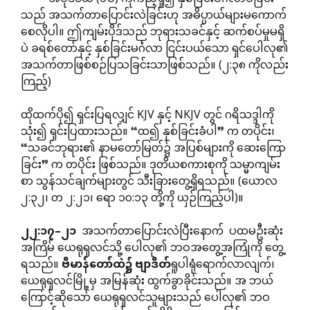
သည် အသက်တာပြောင်းလဲခြင်းဟု အဓိပ္ပာယ်များမကောက်
စေလိုပါ။ ဤကျမ်းပိုဒ်သည် ဘုရားသခင်နှင့် ဆက်စပ်မှုမရှိ
ပဲ ခရစ်တော်နှင့် နှစ်ခြင်းမင်္ဂလာ ငြင်းပယ်သော ရှင်ပေါလု၏
အသက်တာဖြစ်စဉ်ပြသခြင်းသာဖြစ်သည်။ (၂:၃၈ ကိုလည်း
ကြည့်)
ထိုထက်ပို၍ ရှင်းပြရလျှင် KJV နှင့် NKJV တွင် ဂရိသဒ္ဒါကို
သုံး၍ ရှင်းပြထားသည်။ “ထ၍ နှစ်ခြင်းခံပါ” က တပိုင်း၊
“သခင်ဘုရား၏ နာမတော်မြတ်၌ အပြစ်များကို ဆေးကြော
ခြင်း” က တပိုင်း ဖြစ်သည်။ ဒုတိယစကားစုကို သမ္မာကျမ်း
စာ သွန်သင်ချက်များတွင် သီးခြားတွေ့ရှိရသည်။ (ယောလ
၂:၃၂၊ တ ၂:၂၁၊ ရော ၁၀:၁၃ တို့ကို ယှဉ်ကြည့်ပါ)။
၂၂
:
၁၇
–
၂၁
အသက်တာပြောင်းလဲပြီးနောက် ပထမဦးဆုံး
အကြိမ် ယေရုရှလင်သို့ ပေါလု၏ ဘဝအတွေ့အကြုံကို တွေ့
ရသည်။
ဗိမာန်တော်ထဲ၌
ဗျာဒိတ်
ရူပါရုံရောက်လာလျက်၊
ယေရုရှလင်မြို့မှ အမြန်ဆုံး ထွက်ခွာခိုင်းသည်။ အ ဘယ်
ကြောင့်ဆိုသော် ယေရုရှလင်သူများသည် ပေါလု၏ ဘဝ