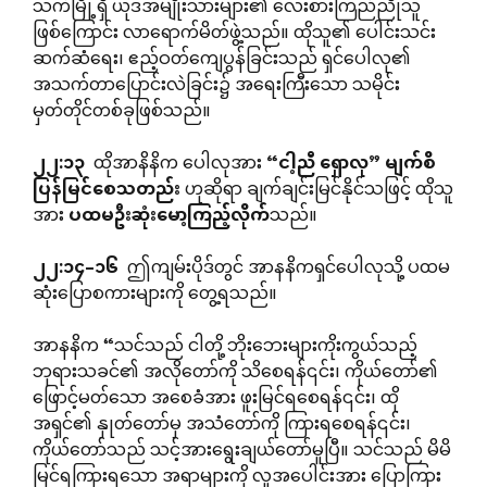
သက်မြို့ရှိ ယုဒအမျိုးသားများ၏ လေးစားကြည်ညိုသူ
ဖြစ်ကြောင်း လာရောက်မိတ်ဖွဲ့သည်။ ထိုသူ၏ ပေါင်းသင်း
ဆက်ဆံရေး၊ ဧည့်ဝတ်ကျေပွန်ခြင်းသည် ရှင်ပေါလု၏
အသက်တာပြောင်းလဲခြင်း၌ အရေးကြီးသော သမိုင်း
မှတ်တိုင်တစ်ခုဖြစ်သည်။
၂၂
:
၁၃
ထိုအာနိနိက ပေါလုအား
“
ငါ့ညီ
ရှောလု
”
မျက်စိ
ပြန်မြင်စေသတည်း
ဟုဆိုရာ ချက်ချင်းမြင်နိုင်သဖြင့် ထိုသူ
အား
ပထမဦးဆုံးမော့ကြည့်လိုက်
သည်။
၂၂
:
၁၄
–
၁၆
ဤကျမ်းပိုဒ်တွင် အာနနိကရှင်ပေါလုသို့ ပထမ
ဆုံးပြောစကားများကို တွေ့ရသည်။
အာနနိက “သင်သည် ငါတို့ ဘိုးဘေးများကိုးကွယ်သည့်
ဘုရားသခင်၏ အလိုတော်ကို သိစေရန်၎င်း၊ ကိုယ်တော်၏
ဖြောင့်မတ်သော အစေခံအား ဖူးမြင်ရစေရန်၎င်း၊ ထို
အရှင်၏ နှုတ်တော်မှ အသံတော်ကို ကြားရစေရန်၎င်း၊
ကိုယ်တော်သည် သင့်အားရွေးချယ်တော်မူပြီ။ သင်သည် မိမိ
မြင်ရကြားရသော အရာများကို လူအပေါင်းအား ပြောကြား