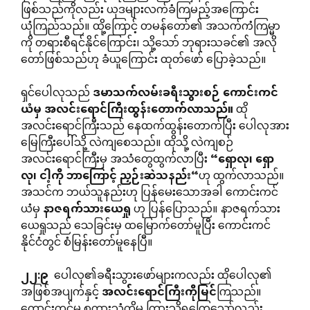
ဖြစ်သည်ကိုလည်း ယုဒများလက်ခံကြမည့်အကြောင်း
ယုံကြည်သည်။ ထို့ကြောင့် တမန်တော်၏ အသက်ကံကြမ္မာ
ကို တရားစီရင်နိုင်ကြောင်း၊ သို့သော် ဘုရားသခင်၏ အလို
တော်ဖြစ်သည်ဟု ခံယူကြောင်း ထုတ်ဖော် ပြောခဲ့သည်။
ရှင်ပေါလုသည်
ဒမာသက်လမ်းခရီးသွားစဉ်
ကောင်းကင်
ယံမှ
အလင်းရောင်ကြီးထွန်းတောက်လာသည်။
ထို
အလင်းရောင်ကြီးသည် နေထက်ထွန်းတောက်ပြီး ပေါလုအား
မြေကြီးပေါ်သို့ လဲကျစေသည်။ ထိုသို့ လဲကျစဉ်
အလင်းရောင်ကြီးမှ အသံတွေထွက်လာပြီး
“
ရှောလု၊
ရှော
လု၊
ငါ့ကို
ဘာကြောင့်
ညှဉ်းဆဲသနည်း
“
ဟု ထွက်လာသည်။
အသင်က ဘယ်သူနည်းဟု ပြန်မေးသောအခါ ကောင်းကင်
ယံမှ
နာဇရက်သားယေရှု
ဟု ပြန်ပြောသည်။ နာဇရက်သား
ယေရှုသည် သေခြင်းမှ ထမြောက်တော်မူပြီး ကောင်းကင်
နိုင်ငံတွင် စံမြန်းတော်မူနေပြီ။
၂၂
:
၉
ပေါလု၏ခရီးသွားဖော်များကလည်း ထိုပေါလု၏
အဖြစ်အပျက်နှင့်
အလင်းရောင်ကြီးကိုမြင်
ကြသည်။
ကောင်းကင်မှ စကားသံကိုမူ ကြားသိရကြေသော်လည်း