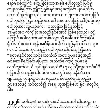
ရောမစစ်သူကြီး တွေ့မြင်သောအခါ၊ ပေါလုတွင် ပြစ်မှု
ကျူးလွန်၍သာ ဤသို့ ရုန်းရင်းဆန်ခတ်ခြင်းဖြစ်မည်ဟု
ကောက်ချက်ချသည်။ စောစောက ဟေဗြဲဘာသာစကားဖြင့်
ပေါလုပြောကြားသည့်စကားကို နားထောင်ကြားသိခဲ့စဉ်ကမူ
ပေါလုအား လူယဉ်ကျေး၊ ပညာရှိဟု မြင်ခဲ့သဖြင့်
အဖြစ်အပျက်ကို နားမလည်နိုင်အောင် ဖြစ်နေသည်။ ထို့
ကြောင့် ပေါလုအား စစ်တန်းလျားသို့ ခေါ်ဆောင်သွားပြီး
ရိုက်နှက်စစ်ဆေးရန်
အမိန့်ပေး
လိုက်သည်နှင့် စစ်သားများ
က ခေါ်ဆောင်သွားသည်။ ပေါလုက ထိုစစ်သူကြီးအား
“ရောမနိုင်ငံသားတစ်ယောက်ကို တရားဥပဒေနှင့်အညီ
စစ်ဆေးစီရင်ခြင်းမပြုဘဲ၊ အဘယ်ကြောင့် ဥပဒေမဲ့
လက်လွတ်စပယ် လုပ်ချင်သနည်း” ဟု လူကြီးလူကောင်းပီပီ
ပြောလိုက်သည်။ ထိုခေတ်ကာလတွင် ရောမနိုင်ငံသား
များသည် တရားဥပဒေအရသာ စစ်ဆေးစီရင်ရသည်။
ဥပဒေသနှင့် ကင်လွတ်၍ အရေးယူအပြစ်ပေးခြင်း မလုပ်ရ
ပါ။
၂၂
:
၂၆
ပေါလု၏ စကားကြားသိသောအခါ ထိုတပ်မှူးက
လည်း ဤလူသည် နှယ်နှယ်ရရ ပုဂ္ဂိုလ်မဟုတ်မှန်းသိသဖြင့်