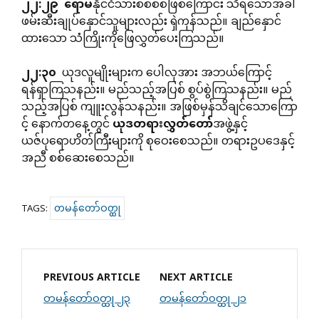
၂၂
:
၂၉
ရောမ
နိုင်ငံသားစစ်စစ်ဖြစ်ကြောင်း သိရသောအခါ
ဖမ်းဆီးချုပ်နှောင်သူများလည်း ရှဲကုန်သည်။ ချည်နှောင်
ထားသော သံကြိုးကိုဖြေလွှတ်ပေးကြသည်။
၂၂
:
၃၀
ယုဒလူမျိုးများက ပေါလုအား အဘယ်ကြောင့်
ရန်ရှာကြသနည်း။ မည်သည့်အပြစ် စွပ်စွဲကြသနည်း။ မည်
သည့်အပြစ် ကျူးလွန်သနည်း။ အဖြစ်မှန်သိချင်သောကြော
င့် နောက်တနေ့တွင်
ယုဒတရားလွှတ်တော်
အဖွဲ့နှင့်
ယဇ်ပုရောဟိတ်ကြီးများကို စုဝေးစေသည်။ တရားဥပဒေနှင့်
အညီ စစ်ဆေးစေသည်။
တမန်တော်ဝတ္ထု
TAGS:
PREVIOUS ARTICLE
NEXT ARTICLE
တမန်တော်ဝတ္ထု ၂၃
တမန်တော်ဝတ္ထု ၂၁