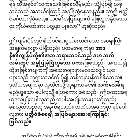
ရန် ထိုအရှင်၏သက်သေခံဖြစ်ရလိမ့်မည်။ သို့ဖြစ်၍ ယခု
သင်သည် အဘယ်ကြောင့် အချိန်ဆွဲနေသနည်း။ လာ၍ ဗတ္တိ
ဇံမင်္ဂလာကိုခံလော့။ သင်၏အပြစ်များကို ဖြေလွှတ်နိုင်သော
ငှာ ကိုယ်တော်အား ပတ္တနာပြုလော့” ဟုဆိုသည်။
ဤကျမ်းပိုဒ်တွင် စိတ်ဝင်စားဖွယ်ကောင်းသော အရေးကြီး
အချက်များစွာ ပါရှိသည်။ ပထမအချက်မှာ
အာန
နိ၏ကျွန်ုပ်တို့၏အဘ
ဘုရားသခင်သည်
ဒမာ
သက်
လမ်းတွင်
အမှုပြုခဲ့ပြီဟူသော
စကား
ဖြစ်သည်။ အကယ်၍
ထိုအဖြစ်အပျက်ကို အသေအချာနားမလည်လျှင် ယုဒ
များသည် ဘုရားသခင်ကို ပို၍ ဆန့်ကျင်ပုန်ကန်နိုင်သည်။
ဒုတိယအချက်မှာ လူတိုင်းသို့ ဘုရားသခင်၏
သက်သေခံရ
မည်ဟူသော ပေါလုသို့ ပြောစကားဖြစ်သည်။ ဤစကားအရ
ယုဒလူမျိုးပေါလုသည် တပါးအမျိုးသားများသို့လည်း
စေလွှတ်သည်ဟု အနက်ရသည်။ တတိယအချက်မှာ ရှင်ပေါ
လုအား
ဗတ္တိဇံခံစေ၍
အပြစ်များဆေးကြောခြင်း
ဖြစ်သည်။
အပိုဒ်ငယ် (၁၆) ကိုကည့်ရှု၍ နှစ်ခြင်းမင်္ဂလာခံခြင်း