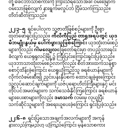
တို့ မိခင်ဘာသာစကားကို ကြားသိရသောအခါ ဝမ်းမြောက်
ဝမ်းသာဖြစ်လျက် နားရွက်မလှုပ်ဘဲ ငြိမ်သက်ကြသည်။
တိတ်ဆိတ်ကြသည်။
၂၂
:
၃
–
၅
ရှင်ပေါလုက သူ့ဇာတိဖြစ်စဉ်များကို ဦးစွာ
ထုတ်ဖော်ရှင်းပြသည်။
ကိလိကိပြည်
တာရှုအရပ်တွင်
ယုဒ
မိဘမျိုးနွယ်မှ
ပေါက်ဖွားသူဖြစ်ကြောင်း
ယုဒထုံးတမ်းစဉ်
များကိုလည်း
ဂါမလျေလ
ခြေတော်ရင်းမှာ တပည့်သားရင်း
ခံလျက် ယေရုရှလင်မြို့၌ ကြီးပြင်းကြောင်းရှင်းပြခဲ့သည်။
ယုဒဘာသာထုံးတမ်းစဉ်လာကိုလည်း စိတ်အားထက်သန်စွာ
စောင့်ထိန်းခဲ့ကြောင်း ယေရှုယုံကြည်သူ ခရစ်ယာန်များကို
လိုက်လံဖမ်းဆီး၍ ညှင်းပန်းနှိပ်စက် ထောင်ချခဲ့ဖူးကြောင်း
သူ့လုပ်ဆောင်ချက်များကို ယဇ်ပုရောဟိတ်ကြီးများနှင့် မင်း
တိုင်ပင်အမတ်များက သက်သေခံနိုင်ကြကြောင်း ခရစ်ယာန်
များပေးစာများကိုလည်း
ဒမာသက်
လမ်းမှ လုယူပြီး
သက်ဆိုင်သူများကို အရေးယူပေးခဲ့ကြောင်း ရှင်းပြခဲ့သည်။
၂၂
:
၆
–
၈
ရှင်းပြသောအချက်အလက်များကို အကုန်
နားလည်ကြမည်ဟု ယုံကြည်ကြောင်း မှန်သောစကား