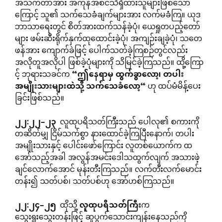
အသက်တာအား အကုန်အစင်သိရှိထားသူများဖြစ်သော
ကြောင့် သူ၏ သက်သေခံချက်များအား လက်မခံကြ။ ယုဒ
ဘာသာရေးတွင် စိတ်အားထက်သန်ခဲ့ပုံ၊ ယေရှုတပည့်တော်
များ ဖမ်းဆီးရိုက်နှက်ထုထောင်းခဲ့ပုံ၊ အကျဉ်းချခဲ့ပုံ၊ သတေ
ဖန်အား ကျောက်ခဲဖြင့် ပေါက်သတ်ခဲ့ကြစဉ်တွင်လည်း
အလိုတူအလိုပါ ဖြစ်ခဲ့ပုံများကို သိမြင်ခဲ့ကြသည်။ ထို့ကြော
င့် ဘုရားသခင်က
“
ဤနေရာမှ
ထွက်ခွာလော့၊
တပါး
အမျိုးသားများထဲသို့
သက်သေခံလော့
“
ဟု ထပ်မံမိန့်ပေး
ခြင်းဖြစ်သည်။
၂၂
:
၂၂
–
၂၃
လူထုပရိသတ်ကြီးသည် ပေါလု၏ စကားကို
တဆိတ်မျှ ငြိမ်သက်စွာ နားထောင်ခဲ့ကြပြီးနောက်၊ တပါး
အမျိုးသားနှင့် ပေါင်းဖော်ကြောင်း လူတစ်ယောက်က ထ
အော်သည့်အခါ အလွန်အမင်းဒေါသထွက်လျက် အသားဖဲ့
ချင်လောက်အောင် မုန်းတီးကြသည်။ လက်တီးလက်မောင်း
တန်း၍ သတ်ပစ်၊ သတ်ပစ်ဟု အော်ဟစ်ကြသည်။
၂၂
:
၂၄
–
၂၅
ထိုသို့
လူထုပရိသတ်ကြီး
က
သွေးရူးသွေးတန်းဖြင့် ဆူပွက်သောင်းကျန်းနေသည်ကို