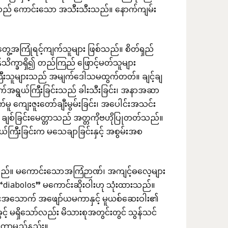
ည် ကောင်းသော အသီးသီးသည်။ နောက်ကျမ်း
့အကြုံရင့်ကျက်သူများ ဖြစ်သည်။ စိတ်ရှည်
ိက္ခာရှိ၍ တည်ကြည် ဖြောင့်မတ်သူများ
ြီးသူများသည် အမျက်ဒေါသမထွက်တတ်။ ချင့်ချ
သက်အရွယ်ကြီးခြင်းသည် ခါးသီးခြင်း၊ အနာအဆာ
်မူ ကျေးဇူးတော်ချီးမွမ်းခြင်း၊ အပေါင်းအသင်း
ည်။ ချစ်ခြင်းမေတ္တာသည် အတ္တကိုဗဟိုပြုတတ်သည်။
ြီးခြင်းက မသေချာခြင်းနှင့် အစွမ်းအစ
ည်။ မကောင်းသောအကြံဉာဏ်၊ အကျင့်ဓလေ့များ
ာရ “diabolos” မကောင်းဆိုးဝါးဟု သုံးထားသည်။
ားအသောက် အဖျော်ယမကာနှင့် မူယစ်ဆေးဝါး၏
့ မရှိသော်လည်း မိသားစုအတွင်းတွင် သွန်သင်
င်းတာမည်နည်း။