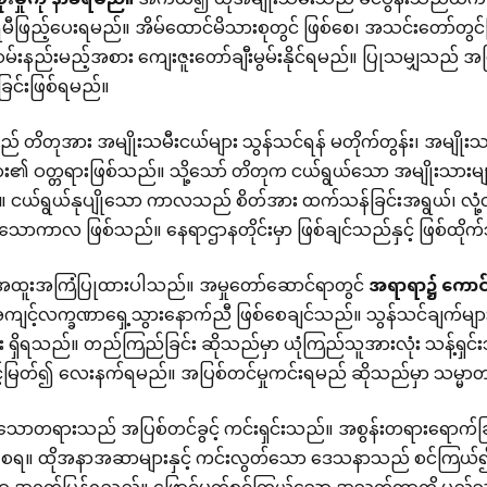
ုးမှုကို
နာခံရမည်။
အကယ်၍ ထိုအမျိုးသမီးသည် ခင်ပွန်းသည်ထက် ဝိည
ဖြည့်ပေးရမည်။ အိမ်ထောင်မိသားစုတွင် ဖြစ်စေ၊ အသင်းတော်တွင်ဖြ
် ဝမ်းနည်းမည့်အစား ကျေးဇူးတော်ချီးမွမ်းနိုင်ရမည်။ ပြုသမျှသည်
ခြင်းဖြစ်ရမည်။
 တိတုအား အမျိုးသမီးငယ်များ သွန်သင်ရန် မတိုက်တွန်း၊ အမျို
ား၏ ဝတ္တရားဖြစ်သည်။ သို့သော် တိတုက ငယ်ရွယ်သော အမျိုးသားများကို
 ငယ်ရွယ်နုပျိုသော ကာလသည် စိတ်အား ထက်သန်ခြင်းအရွယ်၊ လုံ့
ုသောကာလ ဖြစ်သည်။ နေရာဌာနတိုင်းမှာ ဖြစ်ချင်သည်နှင့် ဖြစ်ထို
 အထူးအကြံပြုထားပါသည်။ အမှုတော်ဆောင်ရာတွင်
အရာရာ၌
ကောင
အကျင့်လက္ခဏာရှေ့သွားနောက်ညီ ဖြစ်စေချင်သည်။ သွန်သင်ချက်မျာ
ခြင်း ရှိရသည်။ တည်ကြည်ခြင်း ဆိုသည်မှာ ယုံကြည်သူအားလုံး သန့်ရှ
င့်မြတ်၍ လေးနက်ရမည်။ အပြစ်တင်မှုကင်းရမည် ဆိုသည်မှာ သမ္မာတရာ
ာတရားသည် အပြစ်တင်ခွင့် ကင်းရှင်းသည်။ အစွန်းတရားရောက်ခြင်း၊ အစ
ိစေရ။ ထိုအနာအဆာများနှင့် ကင်းလွတ်သော ဒေသနာသည် စင်ကြယ်၍ ကဲ