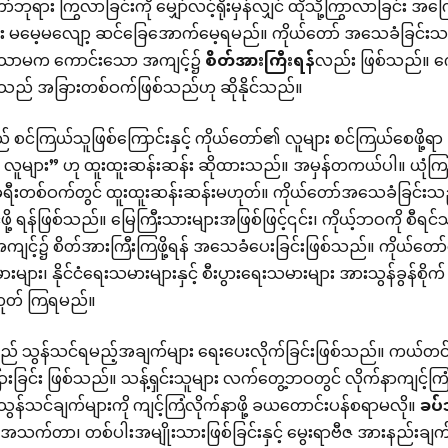
်ဘုရား ကြွလာခြင်းကို မျှော်လင့်ရိုးမှန်လျှင် ထိုသို့ကြွာလာခြင်း အကြော
မမေ့မလျော့ ဆင်ခြေအောက်မေ့ရမည်။ ကိုယ်တော် အသေခံခြင်းသည် ကျွ
းသာမက ကောင်းသော အကျင့်၌
စိတ်အားကြီးရန်
လည်း ဖြစ်သည်။ ကေ
သည် အခြားတစ်ဝက်ဖြစ်သည်ဟု ဆိုနိုင်သည်။
 စင်ကြယ်သူဖြစ်ကြောင်းနှင့် ကိုယ်တော်၏ လူများ စင်ကြယ်စေဖို့
 လူများ” ဟု ထူးထူးဆန်းဆန်း ဆိုထားသည်။ အမှန်တကယ်ပါ။ ယုံက
ရီးတစ်ဝက်တွင် ထူးထူးဆန်းဆန်းမဟုတ်။ ကိုယ်တော်အသေခံခြင်းသည် 
်ဖို့ ရန်ဖြစ်သည်။ မြေကြီးသားများအဖြစ်ဖြင့်၎င်း၊ ကိုယ့်ဘဝကို စီရ
ျင့်၌ စိတ်အားကြီးကြဖို့ရန် အသေခံပေးခြင်းဖြစ်သည်။ ကိုယ်တ
ား၊ နိုင်ငံရေးသမားများနှင့် စီးပွားရေးသမားများ အားသွန်ခွန်စိုက်
ထုတ် ကြရမည်။
 သွန်သင်ရမည့်အချက်များ ရေးပေးလိုက်ခြင်းဖြစ်သည်။ ကယ်တင်ရှ
ားခြင်း ဖြစ်သည်။ သန့်ရှင်းသူများ လက်တွေ့ဘဝတွင် လိုက်နာကျင့်ကြ
သွန်သင်ချက်များကို ကျင့်ကြံလိုက်နာဖို့ ခယတောင်းပန်စရာမလို။
ခပ်
သက်တာ၊ တစ်ပါးအမျိုးသားဖြစ်ခြင်းနှင့် မွေးရာဗီဇ အားနည်းချက်မ