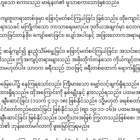
းဟူသော စကားသည် မာရ်နတ်၏ မူသာစကားသာဖြစ်သည်။
ေးဇူးတရားတစ်ခုမှာ ဖြောင့်မတ်စင်ကြယ်ခြင်း ဖြစ်သည်။ ထိုကျော
ုရားသခင် မကြိုက်သော ဘာသာရေးမလုပ်။ ဒုတိယအချက်မှာ လေ
ာခြင်းတန်ခိုး၊ ကျော်စောခြင်း၊ ပျော်အပါးနှင့် အခြားလောကအရာမျ
င့် ဆန့်ကျင်၍ နူးညံ့သိမ်မွေ့ခြင်း၊ ဖြောင့်မတ်စင်ကြယ်ခြင်း၊ အသင
ါသည်။ ဤအကျင့်တရားများသည် အဖိုးထိုက်တန်သော ကိုယ်ကျင့်တ
ေဟာမဟုတ်ပါ။ သာဝက ခရီးသည် ဘဝဖြင့် ခရီးတစ်ထောက် ရောက်ရှိခြ
ြေပေါ်၌ နေကြရသော်လည်း ကြီးမားသော မျှော်လင့်ချက်ရှိရသည်။ ဘ
က်ထားရှိရသည်။ ထိုအကြောင်းကို နှစ်မျိုးနှင့် နားလည်ရသည်။ ပထ
့ ချီဆောင်ခြင်း (၁သက် ၄:၁၃-၁၈) ဖြစ်နိုင်သည်။ သို့မဟုတ် ခရစ်တေ
နိုင်ငံတော်တည်ထောင်ခြင်း ဖြစ်နိုင်သည် (ဗျာ ၁၉:၁၁-၁၆)။ ပထမအ
ချီဆောင်ခြင်း ဖြစ်နိုင်သည်။ သတို့သားအဖြစ် ကြွလာသည်ဖြစ်စေ၊
်၏ ဘုန်းတော်မင်္ဂလာကို ဖူးမြော်ကြရမည်။