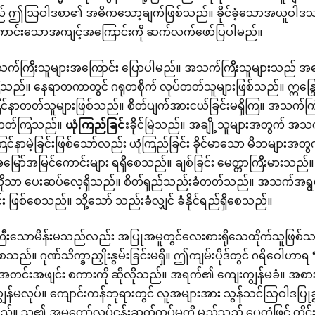
် ဤဩဝါဒစာ၏ အဓိကသော့ချက်ဖြစ်သည်။ ခိုင်ခံ့သောအယူဝါဒသ
င် ကောင်းသောအကျင့်အကြောင်းကို ဆက်လက်ဖော်ပြပါမည်။
က်ကြီးသူများအကြောင်း ပြောပါမည်။ အသက်ကြီးသူများသည် အတွေ
ကြသည်။ နေရာတကာတွင် ဂရုတစိုက် လုပ်တတ်သူများဖြစ်သည်။ ဣန္ဒြေသ
င်နာတတ်သူများဖြစ်သည်။ စိတ်ပျက်အားငယ်ခြင်းမရှိကြ။ အသက်က
 ပြုတတ်ကြသည်။
ယုံကြည်ခြင်း
ခိုင်မြဲသည်။ အချို့သူများအတွက် အ
ကြင်နာမဲ့ခြင်းဖြစ်သော်လည်း ယုံကြည်ခြင်း ခိုင်မာသော မိဘများအတွက
့် အမြော်အမြင်ကောင်းများ ရရှိစေသည်။ ချစ်ခြင်း မေတ္တာကြီးမားသ
ိုသာ ပေးဆပ်လေ့ရှိသည်။ စိတ်ရှည်သည်းခံတတ်သည်။ အသက်အရွယ်က
်း ဖြစ်စေသည်။ သို့သော် သည်းခံလျှင် ခံနိုင်ရည်ရှိစေသည်။
းသောမိန်းမသည်လည်း အပြုအမူတွင်လေးစားရိုသေထိုက်သူဖြစ်သ
ေသည်။ ဂုဏ်သိက္ခာညှိုးနွမ်းခြင်းမရှိ။ ဤကျမ်းပိုဒ်တွင် ဂရိဝေါဟ
အတင်းအဖျင်း စကားကို ဆိုလိုသည်။ အရက်၏ ကျေးကျွန်မခံ။ အစ
န်မလုပ်။ ကျောင်းကန်ဘုရားတွင် လူအများအား သွန်သင်ဩဝါဒပြုခွင်
ည်။ သူ၏ အမှုတော်လုပ်ငန်းဆက်ကပ်မှုကို မည်သည့် ပေတံဖြင့် တို