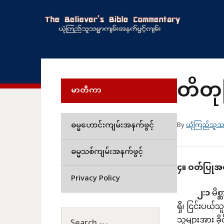
တိတု
မာတိကာ
ဓမ္မဟောင်းကျမ်းအနက်ဖွင့်
By
ယုံကြည်သူသမ
ဓမ္မသစ်ကျမ်းအနက်ဖွင့်
၄။
ဝတ်ပြုအ
Privacy Policy
၂
:
၁
မိစ
ရှိ၊ ငြင်းပယ်
သူများအား ခိ