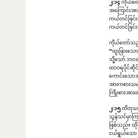
၂
:
၁၄
ကိုယ်တော
အကြောင်းအား 
ကယ်တင်ခြင်
ကယ်တင်ခြင်း
ကိုယ်တော်သည်
“ထူးခြားသော
သို့သော် ဘဝခ
ထာဝရပိုင်ဆိုင
ကောင်းသောအက
အားကစားသမားမျ
ကြိုးစားအား
၂
:
၁၅
တိတုသည်
သွန်သင်မှာကြ
ဖြစ်သည်။ ထို
ငယ်ရွယ်သော အ