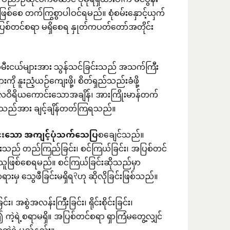
ာဉ်ဆုလက်ဆောင် ပိုမိုရရှိထားပါက ခင်ပွန်း
စ်စေ တက်ကြွစွာပါဝင်ရမည်။ စုံစမ်းနှောင့်ယှက်
 အပြစ်တင်စရာ မရှိစေရ နှုတ်ကပတ်တော်အတိုင်း
းသမီးငယ်များအား သွန်သင်ခြင်းသည် အသက်ကြီး
 နူးညံ့ယဉ်ကျေးဖို့၊ စိတ်ရှည်သည်းခံဖို့
လဝိရိယကောင်းသောအချိန်၊ အားကြိုးမာန်တက်
က်သည်အား ချင့်ချိန်တတ်ကြရသည်။
်းသော
အကျင့်ပုံသက်သေပြ
စချေင်သည်။
းသည် တည်ကြည်ခြင်း၊ စင်ကြယ်ခြင်း၊ အပြစ်တင်
င်းသူဖြစ်စေရမည်။ စင်ကြယ်ခြင်းဆိုသည်မှာ
၃
းမှ သွေဖီခြင်းမရှိရ
ဟု ဆိုလိုခြင်းဖြစ်သည်။
ွဲအလန်းကြီးခြင်း၊ ရိုင်းစိုင်းခြင်း၊
့ရဲ့စရာမရှိ။ အပြစ်တင်စရာ ရှာကြံမတွေ့လျှင်