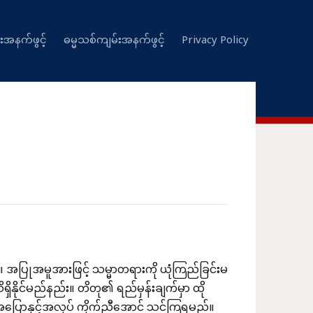
းအနက်ဖွင့်
ဓမ္မသစ်ကျမ်းအနက်ဖွင့်
Privacy Policy
ြုအမူအားဖြင့် သမ္မာတရားကို ယုံကြည်ခြင်းမ
ိရှိနိုင်မည်နည်း။ တိတု၏ ရည်မှန်းချက်မှာ ထို
 အပြောနှင့်အလုပ် ကိုက်ညီအောင် သင်ကြရမည်။