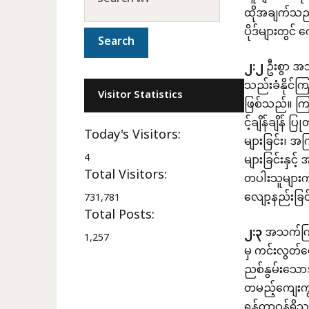
ထိုအချက်သည
ပိုဒ်များတွ
၂
:
၂
ဦးစွာ အသ
သည်းခံနိုင်
Visitor Statistics
ဖြစ်သည်။ ကြ
င့်ချိန်ချိန်
Today's Visitors:
များခြင်း၊ အ
4
များခြင်းနှင
Total Visitors:
တပါးသူများက
လျော့နည်းခြင
731,781
Total Posts:
၂
:
၃
အသက်ကြီ
1,257
မှ ကင်းလွတ်စ
ညစ်နွမ်းသော
တမည့်ကျေးကျွ
ရန်တာဝန်ရှိသ