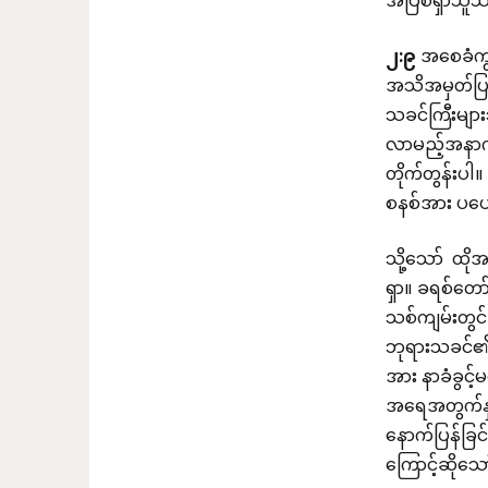
အပြစ်ရှာသူသ
၂
:
၉
အစေခံကျွ
အသိအမှတ်ပြု
သခင်ကြီးများ
လာမည့်အနာဂတ်
တိုက်တွန်းပါ
စနစ်အား ပပျ
သို့သော် ထို
ရှာ။ ခရစ်တော
သစ်ကျမ်းတွင်
ဘုရားသခင်၏ န
အား နာခံခွင့်
အရေအတွက်နှင်
နောက်ပြန်ခြင်
ကြောင့်ဆိုသေ