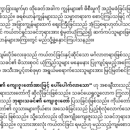
ာခြားချက်မှာ ထိုခေတ်အခါက ကျွန်များ၏ ဖိစီးမှုကို အညံ့မခံခြင်း
ဖြစ်သည်။ ခရစ်ယာန်ကျွန်များသည် သမ္မာတရားက စောင့်ကြပ်သဖြင့်
ားသည် အခြားကျွန်များထက် ဈေးကြီးခြင်းသည် အံ့ဩစရာဟုတ်ပါသလား
ကယ်တင်ရှင်သခင်ဘုရားအား စွဲမှတ်ယုံကြည်၍ ဆက်ကပ်သူများဖြစ
်ယာန်များအကြားတွင် မည်သို့ဖွဲ့နှောင်ကြပါသနည်း။
မ်းပိုဒ်လေးခုသည် ကယ်တင်ခြင်းနှင့်ဆိုင်သော မင်္ဂလာတရားဖြစ
းသခင်၏ မိသားစုဝင် ယုံကြည်သူများ မနေမနား ပြုကျင့်ရမည့်အကြေ
 အသီးအပွင့်တစ်ခုမှာ အရွယ်မရောက်သေးသူများအား မြင့်မြတ်စင်
်၏
ကျေးဇူးတော်အားဖြင့်
ပေါ်ပေါက်လာသော
“
ဟု အစချီထားသည်
ရားသားတော်ကို ဆိုလိုခြင်းဖြစ်သည်။ သခင်ယေရှုလူ့လောက ကြွလာခြင
င်းသည်
ဘုရားသခင်၏
ကျေးဇူးတော်
ပြသခြင်းဖြစ်သည်။ ကိုယ်တော
ော်၏ လူသားများကိုယ်စား အသေခံခြင်းသည် ပြည့်စုံလုံလောက်သေ
တ်ခြင်း ဖြစ်သည်။ သို့သော်လည်း ထိုအကျိုးကျေးဇူးသည် သခင်ဘုရ
ရှိသည်။ လူသားအားလုံး ကယ်တင်ခြင်း ရမည်ဟု မည်သည့်ကျမ်းစာသွန