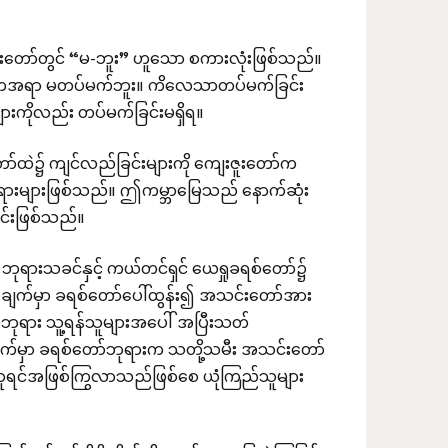
င်းတော်တွင် “မ-ဘူး” ဟူသော စကားလုံးဖြစ်သည်။
ာကအရာ မတပ်မက်ဘူး။ ကိလေသာတပ်မက်ခြင်း
ားကိုလည်း တပ်မက်ခြင်းမရှိရ။
်းတော်ထဲ၌ ကျင်လည်ခြင်းများကို ကျေးဇူးတော်က
ရားများဖြစ်သည်။ ဤကမ္ဘာမြေသည် နောက်ဆုံး
င်းဖြစ်သည်။
ုရားသခင်နှင့် ကယ်တင်ရှင် ယေရှုခရစ်တော်၌
မအချက်မှာ ခရစ်တော်ပေါ်ထွန်း၍ အသင်းတော်အား
ာ်ဘုရား သူ့ရန်သူများအပေါ် အပြီးသတ်
ချက်မှာ ခရစ်တော်ဘုရားက သတို့သမီး အသင်းတော်
 ဘုရင်အဖြစ်ကြွလာသည်ဖြစ်စေ ယုံကြည်သူများ