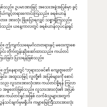
ဖြစ်သည်။ ဥပမာအားဖြင့် အသေးအဖွဲအပြစ်မှာ ခွင့်
 ကိုယ်ကျင့်တရားကောင်းကြသည်။ ခရစ်ယာန်
။ အားလုံး ခြုံပြောရလျှင် သစ္စာရှိကြသည်။
်သည်။ ယနေ့ကာလတွင် ခရစ်ယာန်လုပ်ငန်းရှင်
်သည်။ ဤကျက်သရေမင်္ဂလာတရားနှင့် မဝေးကွာစေ
ာင်း တိုက်တွန်းနှိုးဆော်ထားသည်။ ကယ်တင်
ကြယ်ခြင်း ပြသရန်ဖြစ်သည်။
။ ဤနေရာတွင် ‘ဘုရားသခင်၏ ကျေးဇူးတော်’
်း၊ အထူးသဖြင့် လူတို့၏ အပြစ်များကို စောင်
်သည လူသားအားလုံးအား ကယ်တင်ဖို့ရန် ကြွလာ
ာ အမှုတော်ဖြစ်သည်။ လူသားအားလုံး၏ အပြစ်
ားအား ကယ်တင်ရှင်အဖြစ် လက်ခံသူများအတွက်
်သင်ချက်မှမရှိပါ။ ကမ္ဘာမြေကြီးသားအားလုံး