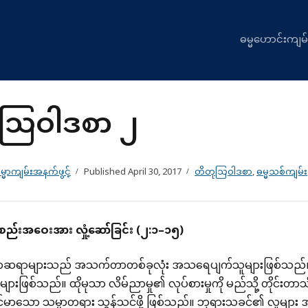
ဓမ္မဟောင်းကျမ်
သြဝါဒစာ ၂
္မာကျမ်းအနက်ဖွင့်
Published
April 30, 2017
တိတုသြဝါဒစာ
,
ဓမ္မသစ်ကျမ်း
စည်းအဝေးအား
လှုံ့ဆော်ခြင်း
(
၂
:
၁
–
၁၅
)
္ဆာဆရာများသည် အသက်တာတစ်ခုလုံး အသရေပျက်သူများဖြစ်သည်။ အပ
သူများဖြစ်သည်။ ထိုမုသာ လိမ်ညာမှု၏ လုပ်စားမှုကို မည်သို့ တိုင်းတာသ
ုင်မာသော သမ္မာတရား သွန်သင်ဖို့ ဖြစ်သည်။ ဘုရားသခင်၏ လူများ