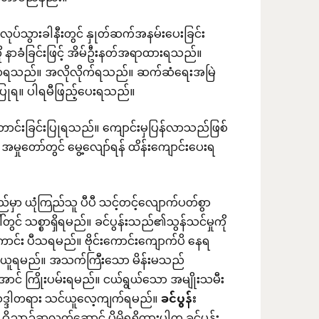
ုပ်သွားခါနီးတွင် နှုတ်ဆက်အနမ်းပေးခြင်း
 နာခံခြင်းဖြင့် အိမ်ဦးနတ်အရာထားရသည်။
ဆက်ဆံရသည်။ အလိုလိုက်ရသည်။ ဆက်ဆံရေးအမြဲ
ြုရ။ ပါရမီဖြည့်ပေးရသည်။
င်းခြင်းပြုရသည်။ ကျောင်းမှပြန်လာသည်ဖြစ်
ော်တွင် မွေ့လျော်ရန် ထိန်းကျောင်းပေးရ
မှာ ယုံကြည်သူ ပီပီ သင့်တင့်လျောက်ပတ်စွာ
ွင် သစ္စာရှိရမည်။ ခင်ပွန်းသည်၏သွန်သင်မှုကို
ာင်း ပီသရမည်။ ဗိုင်းကောင်းကျောက်ပိ နေရ
ု ခံယူရမည်။ အသက်ကြီးသော မိန်းမသည်
အောင် ကြိုးပမ်းရမည်။ ငယ်ရွယ်သော အမျိုးသမီး
နာသဒ္ဒါတရား သင်ယူလေ့ကျက်ရမည်။
ခင်ပွန်း