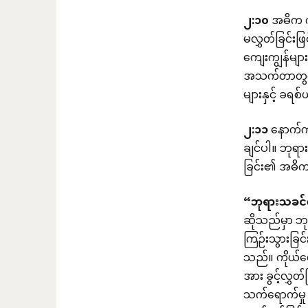
၂
:
၁၀
အဓိက ကွ
မလွှတ်ခြင်း
ကျေးကျွန်မျ
အသက်တာတွင် 
များနှင့် ခရစ
၂
:
၁၁
နောက်ကျ
ချင်ပါ။ ဘုရာ
ခြင်း၏ အဓိက
“
ဘုရားသခင
ဆိုသည်မှာ ဘု
ကြဉ်းသွားခြ
သည်။ ကိုယ်တ
အား ခွင့်လွှ
သက်ရောက်မှု 