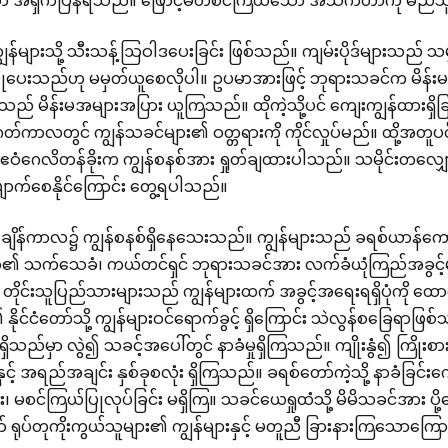
ာ အရှက်ပြန်ရသည်။ ဖြောင့်မတ်စင်ကြယ်သော အသက်တာကို မည်သူက
န်များသို့ သီးသန့်ဩဝါဒပေးခြင်း ဖြစ်သည်။ ကျမ်းပိုဒ်များသည် သမ္
ပေးသည်ဟု မမှတ်ယူစေလိုပါ။ ဥပမာအားဖြင့် ဘုရားသခင်က မိန်
သည် မိန်းမအများအပြား ယူကြသည်။ ထိုကဲ့သို့ပင် ကျေးကျွန်ထားရ
ကာလတွင် ကျွန်သခင်များ၏ ဝတ္တရားကို ကိုင်လှုပ်မည်။ ထို့အတူပင်
။ ဧဝံဂေလိတန်ခိုးက ကျွန်စနစ်အား ရှုတ်ချထားပါသည်။ သမိုင်းတလျှ
ောက်စေနိုင်ကြောင်း တွေ့ရပါသည်။
အချိန်ကာလ၌ ကျွန်စနစ်ရှိနေသေးသည်။ ကျွန်များသည် ခရစ်ယာန်ကော
်၏ သက်သေခံ၊ ကယ်တင်ရှင် ဘုရားသခင်အား လက်ခံယုံကြည်အခွင့်များသ
 တိုင်းသူပြည်သားများသည် ကျွန်များထက် အခွင့်အရေးရရှိပုံကို ထ
ိုင်ငံတော်သို့ ကျွန်များဝင်ရောက်ခွင့် ရှိကြောင်း သဲလွန်စခြေရ
မရှိသည်မှာ လွဲ၍ သခင့်အပေါ်တွင် နာခံမှုရှိကြသည်။ ကျိုးနွံ၍ ကြိုးစ
့ အရည်အချင်း နှစ်ခုစလုံး ရှိကြသည်။ ခရစ်တော်ကဲ့သို့ နာခံခြင်
း၊ မစင်ကြယ်ပြုလုပ်ခြင်း မရှိကြ။ သခင်ယေရှုထံသို့ မိမိသခင်အား ပို
ာ် ရုပ်တုကိုးကွယ်သူများ၏ ကျွန်များနှင့် မတူညီ ခြားနားကြသောကြော