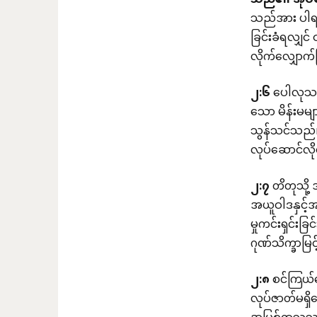
သည်၏
အုပ်စိ
သည်အား ပါရမီ
ခြင်းခံရလျှင
လိုက်လျှောက်
၂
:
၆
ပေါလုသည်
သော မိန်းမမျ
သွန်သင်သည်။
လုပ်ဆောင်လိ
၂
:
၇
တိတုသို့
အယူဝါဒနှင့်
မှုကင်းရှင်း
ဂုဏ်သိက္ခာမြ
၂
:
၈
စင်ကြယ်သေ
လုပ်ဇာတ်မရှ