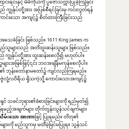
င်းရင်းနှင့် မိမိကိုယ်ကို ပူဇော်သက္ကာပြုခဲ့ကြခြင်း
န်ုပ်တို့အား အပြစ်စီရင်ခြင်းမှ ကင်းလွတ်ရန်
ာင်းသော အကျင့်၌ စိတ်ထားကြီးခြင်းသည်
ရာ အသေခံခြင်း ဖြစ်သည်။ 1611 King James က
ြည်သူများသည် အတိထူးဆန်းသူများ ဖြစ်သည်။
ကျွန်ုပ်တို့အား ထူးဆန်းစေလို၍ မဟုတ်ပါ။
င်သူများအဖြစ်ဖြင့်၎င်း ဘဝအချိန်မကုန်စေလိုပါ။
ော်၏ ဘုန်းတော်နာမတော်၌ ကျင်လည်ကြရမည်။
 ဇွဲလုံ့လဝိရိယ ရှိသကဲ့သို့ ကောင်းသောအကျင့်၌
င် သခင်ဘုရား၏ခံစားခြင်းများကို ရည်မှတ်၍
ံရမည့်အချက်များ တိုက်တွန်းသွန်သင်ချက်များ
သိမ်းသော
အာဏာ
ဖြင့် ပြုရမည်။ တိတု၏
ျားကို မည်သူကမှ မထီမဲ့မြင်မပြုရ။ သွန်သင်