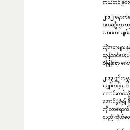
ကယ်တင်ခြင်
၂
:
၁၂
နောက်ကျ
ပထမဦးစွာ ဘ
သာမက၊ ချမ်းသ
ထိုအရာများနှ
သွန်သင်ပေးပ
စံမြန်းရာ ဂ
၂
:
၁၃
ဤကမ္ဘာမ
မျှော်လင့်ချ
ကောင်းကင်သို
အောင်ပွဲခံ၍ 
ကို လာရောက်
သည် ကိုယ်တော