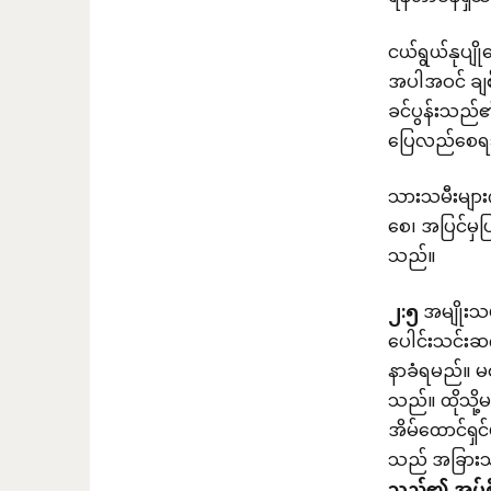
ငယ်ရွယ်နုပျိ
အပါအဝင် ချစ
ခင်ပွန်းသည်
ပြေလည်စေရသည
သားသမီးများ
စေ၊ အပြင်မှ
သည်။
၂
:
၅
အမျိုးသမ
ပေါင်းသင်းဆက
နာခံရမည်။ မ
သည်။ ထိုသို
အိမ်ထောင်ရှင
သည် အခြားသူ