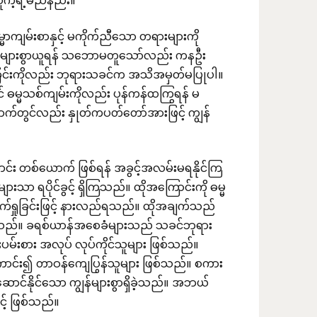
ဲ့ရဲ့မည်နည်း။
မာကျမ်းစာနှင့် မကိုက်ညီသော တရားများကို
းမများစွာယူရန် သဘောမတူသော်လည်း ကနဦး
ှိခြင်းကိုလည်း ဘုရားသခင်က အသိအမှတ်မပြုပါ။
 ဓမ္မသစ်ကျမ်းကိုလည်း ပုန်ကန်ထကြွရန် မ
ောက်တွင်လည်း နှုတ်ကပတ်တော်အားဖြင့် ကျွန်
င်း တစ်ယောက် ဖြစ်ရန် အခွင့်အလမ်းမရနိုင်ကြ
ာ ရပိုင်ခွင့် ရှိကြသည်။ ထိုအကြောင်းကို ဓမ္မ
ောက်ရှုခြင်းဖြင့် နားလည်ရသည်။ ထိုအချက်သည်
ာဖြစ်သည်။ ခရစ်ယာန်အစေခံများသည် သခင်ဘုရား
ားပမ်းစား အလုပ် လုပ်ကိုင်သူများ ဖြစ်သည်။
းကောင်း၍ တာဝန်ကျေပြွန်သူများ ဖြစ်သည်။ စကား
့ဆောင်နိုင်သော ကျွန်များစွာရှိခဲ့သည်။ အဘယ်
င့် ဖြစ်သည်။