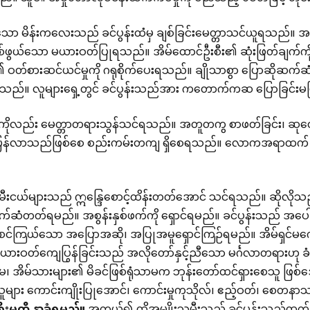
ုသော မိန်းကလေးသည် ခင်ပွန်းထံမှ ချစ်ခြင်းမေတ္တာသင်ယူရသည်။ အလ
်ဖွယ်သော မယားဝတ်ပြုရသည်။ အိမ်ထောင်ဦးစီး၏ ဆုံးဖြတ်ချက်ကို
၏ ဝတ်စားဆင်ယင်မှုကို ဂရုစိုက်ပေးရသည်။ ချိုသာစွာ ပြောဆို
်။ လူများရှေ့တွင် ခင်ပွန်းသည်အား ကတောက်ကဆ ပြောခြင်းမပ
ကိုလည်း မေတ္တာတရားသွန်သင်ရသည်။ အတူတကွ စာဖတ်ခြင်း၊ ဆုတော
ပြန်လာသည်ဖြစ်စေ စည်းကမ်းတကျ ရှိစေရသည်။ လောကအရာထက် အမှုတ
ီးငယ်များသည် ဣန္ဒြေစောင့်ထိန်းတတ်အောင် သင်ရသည်။ ဆိုလိုသည်
်ဆံတတ်ရမည်။ အစွန်းနှစ်ဖက်ကို ရှောင်ရမည်။ ခင်ပွန်းသည် အပေါ်တ
စင်ကြယ်သော အပြောအဆို၊ အပြုအမူရှောင်ကြဉ်ရမည်။ အိမ်ရှင်မကေ
့မယားဝတ်ကျေပြွန်ခြင်းသည် အလိုတော်နှင့်ညီသော မင်္ဂလာတရားဟ
်မ၊ အိမ်သားများ၏ မိခင်ဖြစ်ရုံသာမက ဘုန်းတော်ထင်ရှားစေသူ ဖြစ်
များ ကောင်းကျိုးပြုအောင်၊ ကောင်းမှုကုသိုလ်၊ ဧည့်ဝတ်၊ စေတ