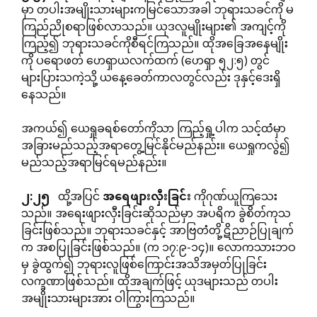
မှာ တပါးအမျိုးသားများကမြင်သောအခါ ဘုရားသခင်ကို မ
ကြည်ညိုစရာဖြစ်လာသည်။ ယုဒလူမျိုးများ၏ အကျင့်ကို
ကြည့်၍ ဘုရားသခင်ကိုစီရင်ကြသည်။ ထိုအခြေအနေမျိုး
ကို ပရောဖတ် ဟေရှာယလက်ထက် (ဟေရှာ ၅၂:၅) တွင်
များပြားသကဲ့သို့ ယနေ့ခေတ်ကာလတွင်လည်း ဒုနှင့်ဒေးရှိ
နေသည်။
အကယ်၍ ယေရှုခရစ်တော်ကိုသာ ကြည့်ရှု့ပါက သင့်ထံမှာ
အခြားမည်သည့်အရာတွေ့မြင်နိုင်မည်နည်း။ ယေရှုကလွဲ၍
မည်သည့်အရာမြင်ရမည်နည်း။
၂
:
၂၅
ထို့အပြင်
အရေဖျားလှီးခြင်း
ကိုဂုဏ်ယူကြသေး
သည်။ အရေးဖျားလှီးခြင်းဆိုသည်မှာ အပရိက ခွဲစိတ်ကုသ
ခြင်းဖြစ်သည်။ ဘုရားသခင်နှင့် အာဗြတံတို့ ဋိညာဉ်ပြုချက်
က အစပြုခြင်းဖြစ်သည်။ (က ၁၇:၉-၁၄)။ လောကသားဘဝ
မှ ခွဲထွက်၍ ဘုရားလူဖြစ်ကြောင်းအသိအမှတ်ပြုခြင်း
လက္ခဏာဖြစ်သည်။ ထိုအချက်ဖြင့် ယုဒများသည် တပါး
အမျိုးသားများအား ဝါကြွားကြသည်။