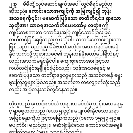
၂
:
၇
မိမိတို့ လုပ်ဆောင်ချက်အပေါ် တွင်စီရင်မည်ဟု
ဆိုသည်။
ကောင်းသောအကျင့်ကို
အမြဲကျင့်၍
ဘုန်း
အသရေကို၎င်း၊
မဖောက်ပြန်သော
ဇာတိကို၎င်း၊
ရှာသော
သူတို့အား
ထာဝရအသက်ကိုပေးတော်မူ
လတံ့။
ဤ
ကျမ်းစာစကားက ကောင်းမှုအမြဲ ကျင့်ဆောင်ခြင်းဖြင့်
ကယ်တင်ခြင်းရရှိသည်ဟု မဆိုပါ။ သတင်းကောင်းများသာ
ဖြစ်သည်။ မည်သူမှ မိမိဇာတိအတိုင်း အသက်ရှင်ခြင်းမရှိ
နိုင် သကဲသို့ ဘုရားသခင်၏ ဘုန်းတန်ခိုးတော်မပါရှိဘဲနှင့်
လည်းအသက်မရှင်နိုင်ပါ။ ကျေးဇူးတော်အားဖြင့်သာ
ကယ်တင်ခြင်းရရှိခြင်းဖြစ်သည်။ ဘုန်းအသရေနှင့် မ
ဖောက်ပြန်သော ဇာတိရှာဖွေသူများသည် အသစ်တဖန် မွေး
ဖွားကြသူများဖြစ်သည်။ အသက်တာ တလျှောက်လုံးသည်
လည်း အမြဲတန်းသစ်လွင်နေသည်။
ထိုသူသည် ကောင်းကင်ယံ ဘုရားသခင်ထံမှ ဘုန်းအသရေနှ
င့် ရှာဖွေတတ်သည် (ယော ၅:၄၄)။ မပျက်စီးနိုင်သောအရာ
အဖြစ်ခန္ဓာကိုယ်ဖြင့်ထမြောက်သည် (၁ကော ၁၅:၅၃-၅၄)။
မပျက်စီး၊ မညစ်ညူး၊ မဆုံးရှုံးနိုင်သော ကောင်းကင်အမွေခံ
စားကြသူများ (၁ပေ၊ ၁:၁၄)ဖြစ်သည်။