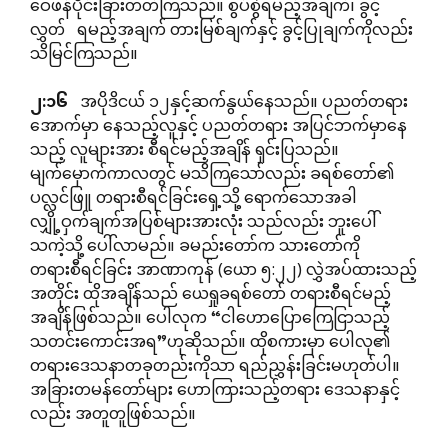
ဝေဖန်ပိုင်းခြားတတ်ကြသည်။ စွပ်စွဲရမည့်အချက်၊ ခွင့်
လွှတ် ရမည့်အချက် တားမြစ်ချက်နှင့် ခွင့်ပြုချက်ကိုလည်း
သိမြင်ကြသည်။
၂
:
၁၆
အပိုဒိငယ် ၁၂နှင့်ဆက်နွယ်နေသည်။ ပညတ်တရား
အောက်မှာ နေသည့်လူနှင့် ပညတ်တရား အပြင်ဘက်မှာနေ
သည့် လူများအား စီရင်မည့်အချိန် ရှင်းပြသည်။
မျက်မှောက်ကာလတွင် မသိကြသော်လည်း ခရစ်တော်၏
ပလ္လင်ဖြူ တရားစီရင်ခြင်းရှေ့သို့ ရောက်သောအခါ
လျှို့ဝှက်ချက်အပြစ်များအားလုံး သည်လည်း ဘူးပေါ်
သကဲ့သို့ ပေါ်လာမည်။ ခမည်းတော်က သားတော်ကို
တရားစီရင်ခြင်း အာဏာကုန် (ယော ၅:၂၂) လွှဲအပ်ထားသည့်
အတိုင်း ထိုအချိန်သည် ယေရှုခရစ်တော် တရားစီရင်မည့်
အချိန်ဖြစ်သည်။ ပေါလုက “ငါဟောပြောကြေငြာသည့်
သတင်းကောင်းအရ”ဟုဆိုသည်။ ထိုစကားမှာ ပေါလု၏
တရားဒေသနာတခုတည်းကိုသာ ရည်ညွှန်းခြင်းမဟုတ်ပါ။
အခြားတမန်တော်များ ဟောကြားသည့်တရား ဒေသနာနှင့်
လည်း အတူတူဖြစ်သည်။