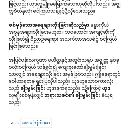
ဖြင့်လည်း ယုဒလူမျိုးမမြောက်သေးဟုဆိုလိုပါသည်။ အဇ္စျ
တ္တစိတ်နှလုံး စင်ကြယ်သန့်ရှင့်ဖို့လိုသေးသည်။
စစ်မှန်သောအရေဖျားလှီးခြင်းဆိုသည်မှာ
ခန္ဓာကိုယ်
အစွန်အဖျားလှီးခြင်းမဟုတ်။ ဘဝဟောင်း အကျင့်ဆိုးကို
လှီးဖြတ်၍ ဝိညာဉ်ရေးရား အသက်တာအသစ်၌ စင်ကြယ်
ခြင်းဖြစ်သည်။
အပြင်ပန်းလက္ခဏာ ဗဟိတ္တနှင့်အတွင်းသရုပ် အဇ္စျတ္တ နှစ်ခု
စလုံးစင်ကြယ် သန့်ရှင်း၍ ကျေးဇူးတော်ချီးမွမ်းခြင်း
သာလျှင် အရေဖျားလှီးခြင်း အမှန်ဖြစ်သည်။ ဤနေရာတွင်
ဝေါဟာရတခု ရှင်းပြလိုပါသည်။ ယုဒဟူသောစကားလုံး
သည်
ချီးမွမ်းခြင်း
ဟုအနက်ရသည်။ သို့ကြောင့်
ယုဒ
လူမျိုးစစ်မှန်လျှင်
ဘုရားသခင်၏
ချီးမွမ်းခြင်း
ခံယူရ
သည်။
ရောမသြဝါဒစာ
TAGS: