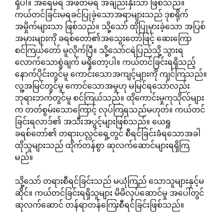
ရှိပါ။ အရေမရ အဖတ်မရ အချည်းနှီးသာ ဖြစ်သည်။
ကယ်တင်ခြင်းမရခင်ပြုခဲ့သောအရာများသည် ဒုစရိုက်
အမှိုက်များသာ ဖြစ်သည်။ သို့သော် ထိုပြုမှားခဲ့သော အပြစ်
အမှားများကို ခရစ်တော်၏အသွေးတော်ဖြင့် ဆေးကြော
စင်ကြယ်တော် မူလိုက်ပြီ။ သို့သော်ငရဲပြည်သို့ သွားရ
လောက်သောစွဲချက် မရှိတော့ပါ။ ကယ်တင်ခြင်းရရှိသည့်
နောက်ပိုင်းတွင်မူ ကောင်းသောအကျင့်များကို ကျင်ကြသည်။
လူ့အမြင်တွင်မူ ကောင်သောအမှုဟု မမြင်ရသော်လည်း
ဘုရားဘက်တွင်မူ စင်ကြယ်သည်။ ထိုကောင်းမှုကုသိုလ်များ
က တတ်စွမ်းသောကြောင့် လုပ်ကြရသည်မဟုတ်။ ကယ်တင်
ခြင်းရလာဒ်၏ အသီးအပွင့်များဖြစ်သည်။ ယေရှု
ခရစ်တော်၏ တရားပလ္လင်ရှေ့တွင် စီရင်ခြင်းခံရသောအခါ
ထိုသူများသည် ထိုက်တန်စွာ ဆုလက်ဆောင်များရရှိကြ
မည်။
သို့သော် တရားစီရင်ခြင်းသည် မယုံကြည် သောသူများနှင့်မ
ဆိုင်။ ကယ်တင်ခြင်းရရှိသူများ မိမိလုပ်ဆောင်မှု အ​ပေါ်တွင်
ဆုလက်ဆောင် တန်ရာတန်ကြေးစီရင်ခြင်းဖြစ်သည်။