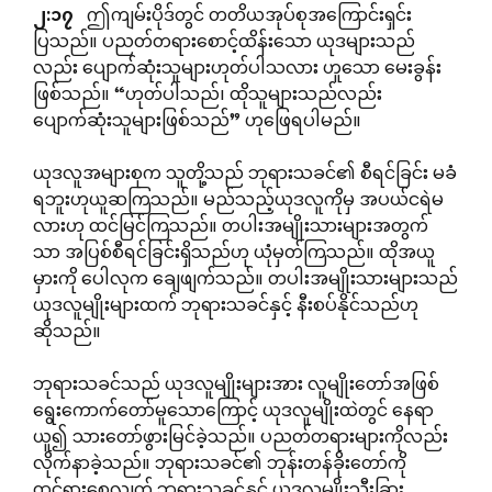
၂
:
၁၇
ဤကျမ်းပိုဒ်တွင် တတိယအုပ်စုအကြောင်းရှင်း
ပြသည်။ ပညတ်တရားစောင့်ထိန်းသော ယုဒများသည်
လည်း ပျောက်ဆုံးသူများဟုတ်ပါသလား ဟူသော မေးခွန်း
ဖြစ်သည်။ “ဟုတ်ပါသည်၊ ထိုသူများသည်လည်း
ပျောက်ဆုံးသူများဖြစ်သည်” ဟုဖြေရပါမည်။
ယုဒလူအများစုက သူတို့သည် ဘုရားသခင်၏ စီရင်ခြင်း မခံ
ရဘူးဟုယူဆကြသည်။ မည်သည့်ယုဒလူကိုမှ အပယ်ငရဲမ
လားဟု ထင်မြင်ကြသည်။ တပါးအမျိုးသားများအတွက်
သာ အပြစ်စီရင်ခြင်းရှိသည်ဟု ယုံမှတ်ကြသည်။ ထိုအယူ
မှားကို ပေါလုက ချေဖျက်သည်။ တပါးအမျိုးသားများသည်
ယုဒလူမျိုးများထက် ဘုရားသခင်နှင့် နီးစပ်နိုင်သည်ဟု
ဆိုသည်။
ဘုရားသခင်သည် ယုဒလူမျိုးများအား လူမျိုးတော်အဖြစ်
ရွေးကောက်တော်မူသောကြောင့် ယုဒလူမျိုးထဲတွင် နေရာ
ယူ၍ သားတော်ဖွားမြင်ခဲ့သည်။ ပညတ်တရားများကိုလည်း
လိုက်နာခဲ့သည်။ ဘုရားသခင်၏ ဘုန်းတန်ခိုးတော်ကို
ထင်ရှားစေလျှက် ဘုရားသခင်နှင့် ယုဒလူမျိုးသီးခြား