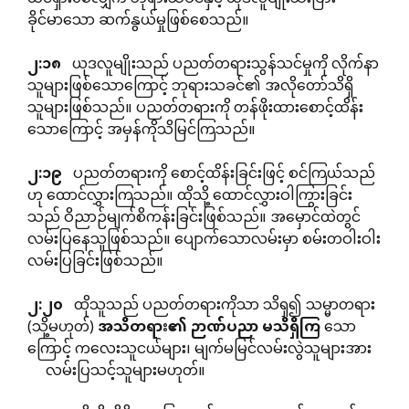
ခိုင်မာသော ဆက်နွယ်မှုဖြစ်စေသည်။
၂
:
၁၈
ယုဒလူမျိုးသည် ပညတ်တရားသွန်သင်မှုကို လိုက်နာ
သူများဖြစ်သောကြောင့် ဘုရားသခင်၏ အလိုတော်သိရှိ
သူများဖြစ်သည်။ ပညတ်တရားကို တန်ဖိုးထားစောင့်ထိန်း
သောကြောင့် အမှန်ကိုသိမြင်ကြသည်။
၂
:
၁၉
ပညတ်တရားကို စောင့်ထိန်းခြင်းဖြင့် စင်ကြယ်သည်
ဟု ထောင်လွှားကြသည်။ ထိုသို့ ထောင်လွှားဝါကြွားခြင်း
သည် ဝိညာဉ်မျက်စိကန်းခြင်းဖြစ်သည်။ အမှောင်ထဲတွင်
လမ်းပြနေသူဖြစ်သည်။ ပျောက်သောလမ်းမှာ စမ်းတဝါးဝါး
လမ်းပြခြင်းဖြစ်သည်။
၂
:
၂၀
ထိုသူသည် ပညတ်တရားကိုသာ သိရှ၍ သမ္မာတရား
(သို့မဟုတ်)
အသိတရား၏
ဉာဏ်ပညာ
မသိရှိကြ
သော
ကြောင့် ကလေးသူငယ်များ၊ မျက်မမြင်လမ်းလွဲသူများအား
လမ်းပြသင့်သူများမဟုတ်။