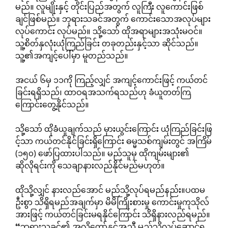
မည်။ လူမျိုးနှင့် တိုင်းပြည်အတွက် လူကြီး လူကောင်းဖြစ်
ချင်ဖြစ်မည်။ ဘုရားသခင်အတွက် ကောင်းသောအလုပ်များ
လုပ်ကောင်း လုပ်မည်။ သို့သော် ထိုအရာများအသုံးမဝင်။
သူ့စိတ်နှလုံးယုံကြည်ခြင်း တခုတည်းနှင့်သာ ဆိုင်သည်။
သူ့၏အကျင့်ပေါ်မှာ မူတည်သည်။
အငယ် ၆မှ ၁၁ကို ကြည့်လျှင် အကျင့်ကောင်းဖြင့် ကယ်တင်
ခြင်းရရှိသည်၊ ထာဝရအသက်ရသည်ဟု ခံယူတတ်ကြ
ကြောင်းတွေ့နိုင်သည်။
သို့သော် ထိုခံယူချက်သည် မှားယွင်းကြောင်း ယုံကြည်ခြင်းဖြ
င့်သာ ကယ်တင်နိုင်ခြင်းရှိကြောင်း ဓမ္မသစ်ကျမ်းတွင် အကြိမ်
(၁၅၀) ဖော်ပြထားပါသည်။ မည်သူမှ ထိုကျမ်းများ၏
ဆိုလိုရင်းကို သေချာနားလည်နိုင်မည်မဟုတ်။
ထိုသို့လျှင် နားလည်အောင် မည်သို့လုပ်ရမည်နည်း။ပထမ
ဦးစွာ သိရှိရမည်အချက်မှာ မိမိကြိုးစားမှု ကောင်းမှုကုသိုလ်
အားဖြင့် ကယ်တင်ခြင်းမရနိုင်ကြောင်း သိရှိနားလည်ရမည်။
“ဘုရားသခင်၏ အလိုတော်နှင့်အညီ မည်သို့လုပ်ဆောင်ရ