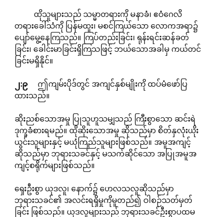
ထိုသူများသည် သမ္မာတရားကို မနာခံ၊ ဧဝံဂေလိ
တရားခေါ်သံကို ပြန်မထူး၊ မစင်ကြယ်သော လောကအရာ၌
ပျော်မွေ့နေကြသည်။ ကြပ်တည်းခြင်း၊ ရုန်းရင်းဆန်ခတ်
ခြင်း၊ ခေါင်းမာခြင်းရှိကြသဖြင့် ဘယ်သောအခါမှ ကယ်တင်
ခြင်းမရှိနိုင်။
၂
:
၉
ဤကျမ်းပိုဒ်တွင် အကျင်နှစ်မျိုးကို ထပ်မံဖော်ပြ
ထားသည်။
ဆိုးညစ်သောအမှု ပြုသူဟူသမျှသည် ကြီးစွာသော ဆင်းရဲ
ဒုက္ခခံစားရမည်။ ထိုဆိုးသောအမှု ဆိုသည်မှာ စိတ်နှလုံးယိုး
ယွင်းသူများနှင့် မယုံကြည်သူများဖြစ်သည်။ အမူအကျင့်
ဆိုသည်မှာ ဘုရားသခင်နှင့် မသက်ဆိုင်သော အပြုအမူအ
ကျင့်စရိုက်များဖြစ်သည်။
ရှေးဦးစွာ ယုဒလူ၊ နောက်၌ ဟေလသလူဆိုသည်မှာ
ဘုရားသခင်၏ အလင်းရရှိမှုကိုမူတည်၍ ဝါစဉ်သတ်မှတ်
ခြင်း ဖြစ်သည်။ ယုဒလူများသည် ဘုရားသခင်ဦးစွာပထမ