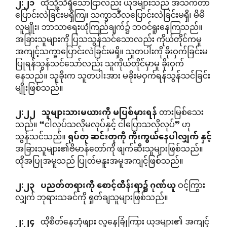
၂
:
၂၁
ထိုသို့သိရှိသောငြာလည်း ယုဒများသည် အသက်တာ
ပြောင်းလဲခြင်းမရှိကြ။ သက္ခာသီလပြောင်းလဲခြင်းမရှိ၊ မိမိ
လူမျိုး၊ ဘာသာရေးယုံကြည်ချက်၌ ဘဝင်ရူးနေကြသည်။
အခြားသူများကို ပြသသွန်သင်သောလည်း ကိုယ်တိုင်ကမူ
အကျင့်သက္ခာပြောင်းလဲခြင်းမရှိ။ သူတပါးကို ခိုးဝှက်ခြင်းမ
ပြုရန်သွန်သင်သော်လည်း သူကိုယ်တိုင်မှာမူ ခိုးဝှက်
နေသည်။ သူခိုးက သူတပါးအား မခိုးမဝှက်ရန်သွန်သင်ခြင်း
မျိုးဖြစ်သည်။
၂
:
၂၂
သူများသားမယားကို
မပြစ်မှားရန်
တားမြစ်သေး
သည်။ “ငါလုပ်သလိုမလုပ်နှင့် ငါပြောသလိုလုပ်” ဟု
သွန်သင်သည်။
ရုပ်တု
ဆင်းတုကို
ကိုးကွယ်နေပါလျှက်
နှင့်
အခြားသူများ၏ဗိမာန်တော်ကို ဖျက်ဆီးသူများဖြစ်သည်။
ထိုအပြုအမူသည် ပြုတ်မနူးအမူအကျင့်ဖြစ်သည်။
၂
:
၂၃
ပညတ်တရားကို
စောင့်ထိန်းရာ၌
ဂုဏ်ယူ
ဝင့်ကြွား
လျှက် ဘုရားသခင်ကို ရှုတ်ချသူများဖြစ်သည်။
၂
:
၂၄
ထိုစိတ်နေဘုံဖျား လူနေခြုံကြား ယုဒများ၏ အကျင့်