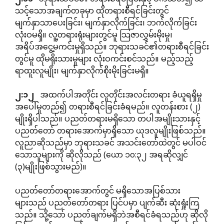
သင့်သောအချက်တခုမှာ ထိုတရားစီရင်ခြင်းတွင်
မျက်နှာသာပေးခြင်း၊ မျက်နှာလိုက်ခြင်း၊ ဘက်လိုက်ခြင်း
လုံးဝမရှိ။ လူ့တရားရုံးများတွင်မူ သြဇာလွှမ်းမိုးမှု၊
အရိပ်အငွေ့မကင်းမှုရှိသည်။ ဘုရားသခင်၏တရားစီရင်ခြင်း
တွင်မူ ထိုမရိုးသားမှုများ လုံးဝကင်းစင်သည်။ မည့်သည့်
ရာထူးလူမျိုး၊ မျက်နှာလိုက်စိုးမိုးခြင်းမရှိ။
၂
:
၁၂
အထက်ပါအတိုင်း လူတိုင်းအလင်းတရား ခံယူရရှိမှု
အပေါ်မူတည်၍ တရားစီရင်ခြင်းခံရမည်။ လူတန်းစား (၂)
မျိုးရှိပါသည်။ ပညတ်တရားမရှိသော တပါအမျိုးသားနှင့်
ပညတ်တော် တရားအောက်မှာရှိသော ယုဒလူမျိုးဖြစ်သည်။
လူညာဆိုသည်မှာ ဘုရားသခင် အသင်းတော်ထဲတွင် မပါဝင်
သောသူများကို ဆိုလိုသည် (ယော ၁၀:၃၂ အရဆိုလျှင်
(၃)မျိုးဖြစ်သွားမည်)။
ပညတ်တော်တရားအောက်တွင် မရှိသောအပြစ်သား
များသည် ပညတ်တော်တရား ပြင်ပမှာ ပျက်ဆီး ဆုံးရှုံးကြ
သည်။ သို့သော် ပညတ်ချက်မရှိဘဲအစီရင်ခံရသည်ဟု ဆိုလို