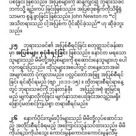
ပစ်ခြင်း ဖြစ်သည်။ အပြစ်များကို ဆန့်ကျင်၍ ဘုရားသခင်
ဘက်သို့ ချဉ်းကပ် ခြင်းဖြစ်သည်။ အပြစ်ဒုစရိုက်ကိုသိရှိရုံ
သာမက စွန့်ခွာခြင်း ဖြစ်သည်။ John Newton က “ငါ့
အသိတရားသည် ငါ့အပြစ်က ပိုင်ဆိုင်ခဲ့သည်” ဟု ဆိုခဲ့ဘူး
သည်။
၂
:
၅
ဘုရားသခင်၏ အပြစ်စီရင်ခြင်း စတုတ္ထသင်ခန်းစာ
မှာ
အပြစ်များ
စုပုံစီရင်ခြင်း
ဖြစ်သည်။ နောင်တ မရသော
သူများသည် မိမိတို့အပြစ်များကို စုဆောင်းနေသူများဟု ပေါ
လုကရှင်းပြသည်။ ထိုသူများအပေါ်တွင် တနေ့သောအခါ
အမျက်တော် ပုံကျလာမည်။ ပလ္လင်တော်အဖြူ အပြစ်စီရင်
ခြင်း ရင်ဆိုင်ရမည် (ဗျာ ၂၀:၁၁-၁၅) ။ ထိုတရားစီရင်ရာနေ့
တွင် ဘုရားသခင်ကို ဘုန်းတန်ခိုး အပြည့်အစုံ ဖူးမြင်ရ
မည် မျက်နှာလိုက်ခြင်း မျက်နှာသာပေးခြင်းအလျဉ်းမရှိ။
ဖြောင့်မတ်စင်ကြယ်စွာ တရားစီရင်မည်။
၂
:
၆
နောက်ပိုင်းကျမ်းပိုဒ်များသည် မိမိတို့လုပ်ဆောင်သ
ည့် အတိုင်းစီရင်ခံရမည့် အကြောင်းသွန်သင်ထားသည်။ မိမိ
ကိုယ်ရည်ကိုယ်သွေး ကောင်းမွန်ကောင်း၊ကောင်းမွန်လိမ့်