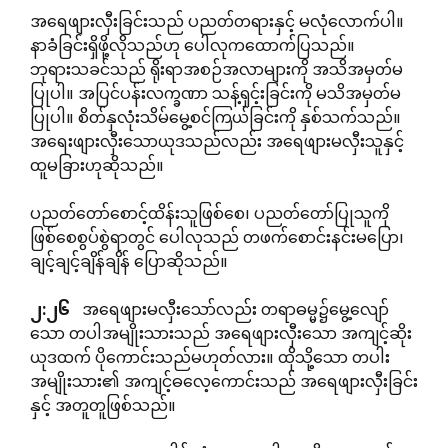
အရေဖျားလှီးခြင်းသည် ပညတ်တရားနှင့် မလုံလောက်ပါ။
နာခံခြင်းရှိဖို့လိုသည်ဟု ပေါလုကထောက်ပြသည်။
ဘုရားသခင်သည် ရိုးရာအစဉ်အလာများကို အသိအမှတ်မ
ပြုပါ။ အပြင်ပန်းလက္ခဏာ သန့်ရှင့်းခြင်းကို မသိအမှတ်မ
ပြုပါ။ စိတ်နှလုံးသိမ်မွေ့စင်ကြယ်ခြင်းကို နှစ်သက်သည်။
အရေးဖျားလှီးသောယုဒသည်လည်း အရေဖျားမလှီးသူနှင့်
ထူမခြားဟုဆိုသည်။
ပညတ်တော်စောင့်ထိန်းသူဖြစ်စေ၊ ပညတ်တော်ပြုသူကို
ဖြစ်စေစွပ်စွဲရာတွင် ပေါလုသည် တဖက်စောင်းနင်းမပြော၊
ချင့်ချင့်ချိန်ချိန် ပြောဆိုသည်။
၂
:
၂၆
အရေဖျားမလှီးသော်လည်း တရာဓမ္မ၌မွေ့လျော်
သော တပါအမျိုးသားသည် အရေဖျားလှီးသော အကျင့်ဆိုး
ယုဒထက် ပိုကောင်းသည်မဟုတ်လား။ ထိုသို့သော တပါး
အမျိုးသား၏ အကျင့်ဓလေ့ကောင်းသည် အရေဖျားလှီးခြင်း
နှင့် အတူတူဖြစ်သည်။