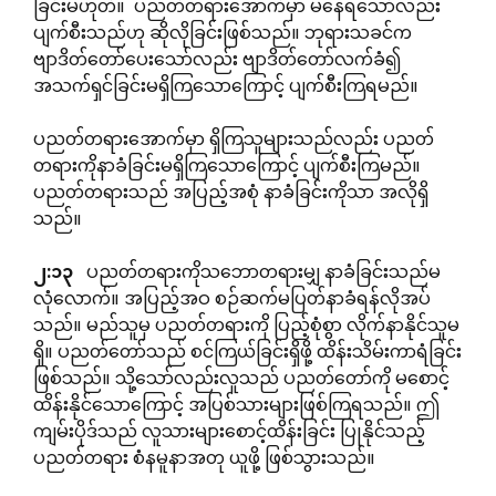
ခြင်းမဟုတ်။ ပညတ်တရားအောက်မှာ မနေရသော်လည်း
ပျက်စီးသည်ဟု ဆိုလိုခြင်းဖြစ်သည်။ ဘုရားသခင်က
ဗျာဒိတ်တော်ပေးသော်လည်း ဗျာဒိတ်တော်လက်ခံ၍
အသက်ရှင်ခြင်းမရှိကြသောကြောင့် ပျက်စီးကြရမည်။
ပညတ်တရားအောက်မှာ ရှိကြသူများသည်လည်း ပညတ်
တရားကိုနာခံခြင်းမရှိကြသောကြောင့် ပျက်စီးကြမည်။
ပညတ်တရားသည် အပြည့်အစုံ နာခံခြင်းကိုသာ အလိုရှိ
သည်။
၂
:
၁၃
ပညတ်တရားကိုသဘောတရားမျှ နာခံခြင်းသည်မ
လုံလောက်။ အပြည့်အဝ စဉ်ဆက်မပြတ်နာခံရန်လိုအပ်
သည်။ မည်သူမှ ပညတ်တရားကို ပြည့်စုံစွာ လိုက်နာနိုင်သူမ
ရှိ။ ပညတ်တော်သည် စင်ကြယ်ခြင်းရှိဖို့ ထိန်းသိမ်းကာရံခြင်း
ဖြစ်သည်။ သို့သော်လည်းလူသည် ပညတ်တော်ကို မစောင့်
ထိန်းနိုင်သောကြောင့် အပြစ်သားများဖြစ်ကြရသည်။ ဤ
ကျမ်းပိုဒ်သည် လူသားများစောင့်ထိန်းခြင်း ပြုနိုင်သည့်
ပညတ်တရား စံနမူနာအတု ယူဖို့ ဖြစ်သွားသည်။