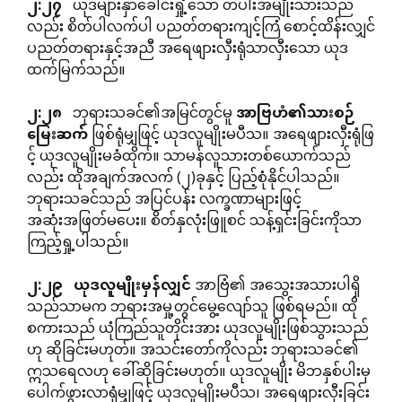
၂
:
၂၇
ယုဒများနှာခေါင်းရှုံ့သော တပါးအမျိုးသားသည်
လည်း စိတ်ပါလက်ပါ ပညတ်တရားကျင့်ကြံ စောင့်ထိန်းလျှင်
ပညတ်တရားနှင့်အညီ အရေဖျားလှီးရုံသာလှီးသော ယုဒ
ထက်မြက်သည်။
၂
:
၂၈
ဘုရားသခင်၏အမြင်တွင်မူ
အာဗြဟံ၏သားစဉ်
မြေးဆက်
ဖြစ်ရုံမျှဖြင့် ယုဒလူမျိုးမပီသ။ အရေဖျားလှီးရုံဖြ
င့် ယုဒလူမျိုးမခံထိုက်။ သာမန်လူသားတစ်ယောက်သည်
လည်း ထိုအချက်အလက် (၂)ခုနှင့် ပြည့်စုံနိုင်ပါသည်။
ဘုရားသခင်သည် အပြင်ပန်း လက္ခဏာများဖြင့်
အဆုံးအဖြတ်မပေး။ စိတ်နှလုံးဖြူစင် သန့်ရှင်းခြင်းကိုသာ
ကြည့်ရှု့ပါသည်။
၂
:
၂၉
ယုဒလူမျိုးမှန်လျှင်
အာဗြံ၏ အသွေးအသားပါရှိ
သည်သာမက ဘုရားအမှု့တွင်မွေ့လျော်သူ ဖြစ်ရမည်။ ထို
စကားသည် ယုံကြည်သူတိုင်းအား ယုဒလူမျိုးဖြစ်သွားသည်
ဟု ဆိုခြင်းမဟုတ်။ အသင်းတော်ကိုလည်း ဘုရားသခင်၏
ဣသရေလဟု ခေါ်ဆိုခြင်းမဟုတ်။ ယုဒလူမျိုး မိဘနှစ်ပါးမှ
ပေါက်ဖွားလာရုံမျှဖြင့် ယုဒလူမျိုးမပီသ၊ အရေဖျားလှီးခြင်း