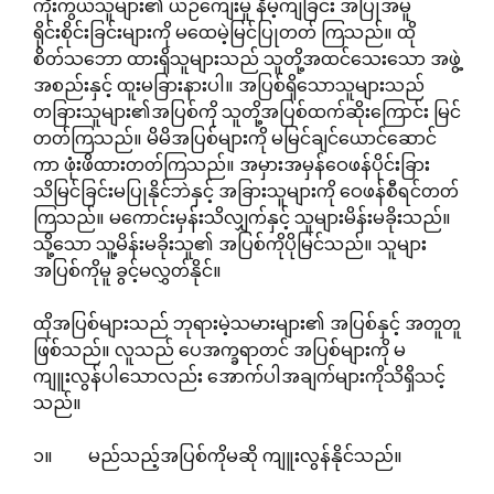
ကိုးကွယ်သူများ၏ ယဉ်ကျေးမှု နိမ့်ကျခြင်း အပြုအမူ
ရိုင်းစိုင်းခြင်းများကို မထေမဲ့မြင်ပြုတတ် ကြသည်။ ထို
စိတ်သဘော ထားရှိသူများသည် သူတို့အထင်သေးသော အဖွဲ့
အစည်းနှင့် ထူးမခြားနားပါ။ အပြစ်ရှိသောသူများသည်
တခြားသူများ၏အပြစ်ကို သူတို့အပြစ်ထက်ဆိုးကြောင်း မြင်
တတ်ကြသည်။ မိမိအပြစ်များကို မမြင်ချင်ယောင်ဆောင်
ကာ ဖုံးဖိထားတတ်ကြသည်။ အမှားအမှန်ဝေဖန်ပိုင်းခြား
သိမြင်ခြင်းမပြုနိုင်ဘဲနှင့် အခြားသူများကို ဝေဖန်စီရင်တတ်
ကြသည်။ မကောင်းမှန်းသိလျှက်နှင့် သူများမိန်းမခိုးသည်။
သို့သော သူ့မိန်းမခိုးသူ၏ အပြစ်ကိုပိုမြင်သည်။ သူများ
အပြစ်ကိုမူ ခွင့်မလွှတ်နိုင်။
ထိုအပြစ်များသည် ဘုရားမဲ့သမားများ၏ အပြစ်နှင့် အတူတူ
ဖြစ်သည်။ လူသည် ပေအက္ခရာတင် အပြစ်များကို မ
ကျူးလွန်ပါသောလည်း အောက်ပါအချက်များကိုသိရှိသင့်
သည်။
၁။ မည်သည့်အပြစ်ကိုမဆို ကျူးလွန်နိုင်သည်။