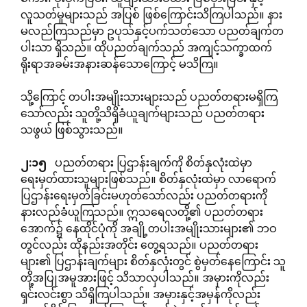
လူသတ်မှုများသည် အပြစ် ဖြစ်ကြောင်းသိကြပါသည်။ နား
မလည်ကြသည်မှာ ဥပုသ်နှင့်ပက်သတ်သော ပညတ်ချက်တ
ပါးသာ ရှိသည်။ ထိုပညတ်ချက်သည် အကျင့်သက္ခာထက်
ရိုးရာအခမ်းအနားဆန်သောကြောင့် မသိကြ။
သို့ကြောင့် တပါးအမျိုးသားများသည် ပညတ်တရားမရှိကြ
သော်လည်း သူတို့သိရှိခံယူချက်များသည် ပညတ်တရား
သဖွယ် ဖြစ်သွားသည်။
၂
:
၁၅
ပညတ်တရား ပြဌာန်းချက်ကို စိတ်နှလုံးထဲမှာ
ရေးမှတ်ထားသူများဖြစ်သည်။ စိတ်နှလုံးထဲမှာ လာရောက်
ပြဌာန်းရေးမှတ်ခြင်းမဟုတ်သော်လည်း ပညတ်တရားကို
နားလည်ခံယူကြသည်။ ဣသရေလတို့၏ ပညတ်တရား
အောက်၌ နေထိုင်ပုံကို အချို့တပါးအမျိုးသားများ၏ ဘဝ
တွင်လည်း ထိုနည်းအတိုင်း တွေ့ရသည်။ ပညတ်တရား
များ၏ ပြဌာန်းချက်များ စိတ်နှလုံးတွင် စွဲမှတ်နေကြောင်း သူ
တို့အပြုအမူအားဖြင့် သိသာလှပါသည်။ အမှားကိုလည်း
ရှင်းလင်းစွာ သိရှိကြပါသည်။ အမှားနှင့်အမှန်ကိုလည်း