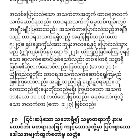
အသစ်ပြောင်းလဲသော အသက်တာအတွက် ထာဝရအသက်
လက်ဆောင်ရသည်။ ထာဝရအသက်ကို ဓမ္မသစ်ကျမ်းတွင်
အမျိုးမျိုးပြထားသည်။ အသက်တာပြောင်းလဲသည့်အချိန်
သည် ထာဝရအသက်ရရှိသည့် အချိန်ဖြစ်သည် (ယော
၅:၂၄)။ ရုပ်ခန္ဓာကိုယ်အား ဘုန်းအသရေနှင့် ပြောင်းလဲသွား
မည် (ဤကျမ်းပိုဒ်နှင့် ရော ၆:၂၂)။ ယုံကြည်ခြင်းကြောင့်ရရှိ
သော ဆုလက်ဆောင်ဖြစ်သော်လည်း တစ်ခါတရံ သစ္စာရှိ
ခြင်း၏ဆိုလက်ဆောင်လည်း ဖြစ်သည် (မာ ၁၀:၃၀ )။
ယုံကြည်သူတိုင်း ထာဝရအသက်လက်ဆောင်ရရှကြမည်
ဖြစ်ကြသော်လည်း အချို့သည်ပို၍ ပျော်ရွှင်ရမည်။ ထို
စကားသည်ဆုံးခန်းတိုင်သည်မရှိ၊ ကြွယ်ဝသော အသက်
တာ(ယော ၁၀:၁၀) ကတိတော်ဖြစ်သည်။ ခရစ်တော်ကဲ့သို့
သော အသက်တာ (ကော ၁:၂၇) ဖြစ်သည်။
၂
:
၈
ငြင်းဆန်သော
သဘောရှိ၍
သမ္မာတရားကို
နားမ
ထောင်ဘဲ၊
မတရားသဖြင့်
ကျင့်သောသူတို့မှာ
ပြင်းစွာသော
ဒေါသအမျက်ထွက်တော်မူ
လတ္တံ။