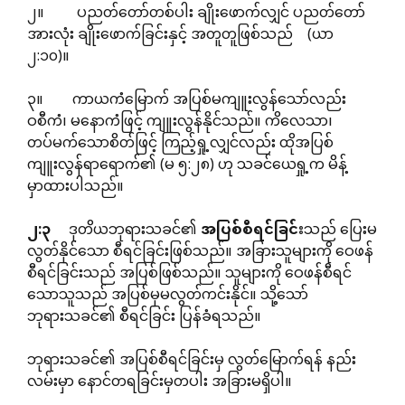
၂။ ပညတ်တော်တစ်ပါး ချိုးဖောက်လျှင် ပညတ်တော်
အားလုံး ချိုးဖောက်ခြင်းနှင့် အတူတူဖြစ်သည် (ယာ
၂:၁၀)။
၃။ ကာယကံမြောက် အပြစ်မကျူးလွန်သော်လည်း
ဝစီကံ၊ မနောကံဖြင့် ကျူးလွန်နိုင်သည်။ ကိလေသာ၊
တပ်မက်သောစိတ်ဖြင့် ကြည့်ရှု့လျှင်လည်း ထိုအပြစ်
ကျူးလွန်ရာရောက်၏ (မ ၅:၂၈) ဟု သခင်ယေရှု့က မိန့်
မှာထားပါသည်။
၂
:
၃
ဒုတိယဘုရားသခင်၏
အပြစ်စီရင်ခြင်း
သည် ပြေးမ
လွတ်နိုင်သော စီရင်ခြင်းဖြစ်သည်။ အခြားသူများကို ဝေဖန်
စီရင်ခြင်းသည် အပြစ်ဖြစ်သည်။ သူများကို ဝေဖန်စီရင်
သောသူသည် အပြစ်မှမလွတ်ကင်းနိုင်။ သို့သော်
ဘုရားသခင်၏ စီရင်ခြင်း ပြန်ခံရသည်။
ဘုရားသခင်၏ အပြစ်စီရင်ခြင်းမှ လွတ်မြောက်ရန် နည်း
လမ်းမှာ နောင်တရခြင်းမှတပါး အခြားမရှိပါ။