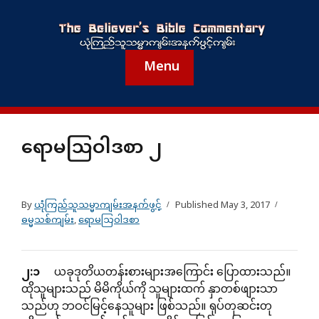
Menu
ရောမသြဝါဒစာ ၂
By
ယုံကြည်သူသမ္မာကျမ်းအနက်ဖွင့်
Published
May 3, 2017
ဓမ္မသစ်ကျမ်း
,
ရောမသြဝါဒစာ
၂
:
၁
ယခုဒုတိယတန်းစားများအကြောင်း ပြောထားသည်။
ထိုသူများသည် မိမိကိုယ်ကို သူများထက် နှာတစ်ဖျားသာ
သည်ဟု ဘဝင်မြင့်နေသူများ ဖြစ်သည်။ ရုပ်တုဆင်းတု