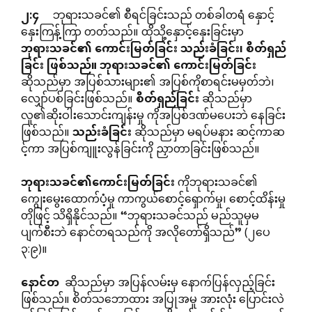
၂
:
၄
ဘုရားသခင်၏ စီရင်ခြင်းသည် တစ်ခါတရံ နှောင့်
နှေးကြန့်ကြာ တတ်သည်။ ထိုသို့နှောင့်နှေးခြင်းမှာ
ဘုရားသခင်၏
ကောင်းမြတ်ခြင်း
သည်းခံခြင်း၊
စိတ်ရှည်
ခြင်း
ဖြစ်သည်။
ဘုရားသခင်၏
ကောင်းမြတ်ခြင်း
ဆိုသည်မှာ အပြစ်သားများ၏ အပြစ်ကိုစာရင်းမမှတ်ဘဲ၊
လျှော်ပစ်ခြင်းဖြစ်သည်။
စိတ်ရှည်ခြင်း
ဆိုသည်မှာ
လူ၏ဆိုးဝါးသောင်းကျန်းမှု ကိုအပြစ်ဒဏ်မပေးဘဲ နေခြင်း
ဖြစ်သည်။
သည်းခံခြင်း
ဆိုသည်မှာ မရပ်မနား ဆင့်ကာဆ
င့်ကာ အပြစ်ကျူးလွန်ခြင်းကို ညှာတာခြင်းဖြစ်သည်။
ဘုရားသခင်၏ကောင်းမြတ်ခြင်း
ကိုဘုရားသခင်၏
ကျွေးမွေးထောက်ပံ့မှု ကာကွယ်စောင့်ရှောက်မှု၊ စောင့်ထိန်းမှု
တိုဖြင့် သိရှိနိုင်သည်။ “ဘုရားသခင်သည် မည်သူမှမ
ပျက်စီးဘဲ နောင်တရသည်ကို အလိုတော်ရှိသည်” (၂ပေ
၃:၉)။
နောင်တ
ဆိုသည်မှာ အပြန်လမ်းမှ နောက်ပြန်လှည့်ခြင်း
ဖြစ်သည်။ စိတ်သဘောထား အပြုအမူ အားလုံး ပြောင်းလဲ