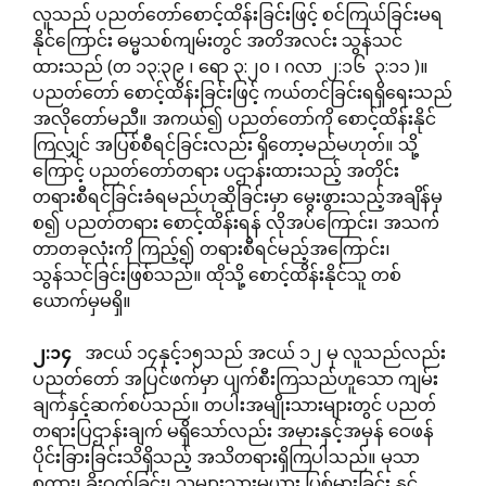
လူသည် ပညတ်တော်စောင့်ထိန်းခြင်းဖြင့် စင်ကြယ်ခြင်းမရ
နိုင်ကြောင်း ဓမ္မသစ်ကျမ်းတွင် အတိအလင်း သွန်သင်
ထားသည် (တ ၁၃:၃၉ ၊ ရော ၃:၂၀ ၊ ဂလာ ၂:၁၆ ၃:၁၁ )။
ပညတ်တော် စောင့်ထိန်းခြင်းဖြင့် ကယ်တင်ခြင်းရရှိရေးသည်
အလိုတော်မညီ။ အကယ်၍ ပညတ်တော်ကို စောင့်ထိန်းနိုင်
ကြလျှင် အပြစ်စီရင်ခြင်းလည်း ရှိတော့မည်မဟုတ်။ သို့
ကြောင့် ပညတ်တော်တရား ပဌာန်းထားသည့် အတိုင်း
တရားစီရင်ခြင်းခံရမည်ဟုဆိုခြင်းမှာ မွေးဖွားသည့်အချိန်မှ
စ၍ ပညတ်တရား စောင့်ထိန်းရန် လိုအပ်ကြောင်း၊ အသက်
တာတခုလုံးကို ကြည့်၍ တရားစီရင်မည့်အကြောင်း၊
သွန်သင်ခြင်းဖြစ်သည်။ ထိုသို့ စောင့်ထိန်းနိုင်သူ တစ်
ယောက်မှမရှိ။
၂
:
၁၄
အငယ် ၁၄နှင့်၁၅သည် အငယ် ၁၂ မှ လူသည်လည်း
ပညတ်တော် အပြင်ဖက်မှာ ပျက်စီးကြသည်ဟူသော ကျမ်း
ချက်နှင့်ဆက်စပ်သည်။ တပါးအမျိုးသားများတွင် ပညတ်
တရားပြဌာန်းချက် မရှိသော်လည်း အမှားနှင့်အမှန် ဝေဖန်
ပိုင်းခြားခြင်းသိရှိသည့် အသိတရားရှိကြပါသည်။ မုသာ
စကား၊ ခိုးဝှက်ခြင်း၊ သူများသားမယား ပြစ်မှားခြင်း နှင့်