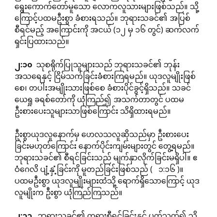
ရွေးကောက်တော်မူသော လောကလူသားများဖြစ်သည်။ သို့
ကြောင့်ပထမဦးစွာ ခံစားရသည်။ ဘုရားသခင်၏ အပြစ်
စီရင်မည့် အကြောင်းကို အငယ် (၁၂ မှ ၁၆ တွင်) ဆက်လက်
ရှင်းပြထားသည်။
၂
:
၁၀
သုစရိုက်ပြုသူများသည် ဘုရားသခင်၏ ဘုန်း
အသရေနှင့် ငြိမ်သက်ခြင်းခံစားကြရမည်။ ယုဒလူမျိုးဖြစ်
စေ၊ တပါးအမျိုးသားဖြစ်စေ ခံစားပိုင်ခွင့်ရှိသည်။ သခင်
ယေရှု ခရစ်တော်ကို ယုံကြည်၍ အသက်တာတွင် ပထမ
ဦးစားပေးသူများသာဖြစ်ကြောင်း သိရှိထားရမည်။
ဦးစွာယုဒလူနောက်မှ ဟေလသလူဆိုသည်မှာ ဦးစားပေး
ခြင်းမဟုတ်ကြောင်း နောက်ပိုင်းကျမ်းများတွင် တွေ့ရမည်။
ဘုရားသခင်၏ စီရင်ခြင်းသည် မျက်နှာလိုက်ခြင်းမရှိပါ။ ဧ
ဝံဂေလိ ပျံ့နှံ့ခြင်းကို မူတည်ခြင်းဖြစ်သည် ( ၁:၁၆ )။
ပထမဦးစွာ ယုဒလူမျိုးများထံသို့ ရောက်ရှိသောကြောင့် ယုဒ
လူမျိုးက ဦးစွာ ယုံကြည်ကြသည်။
၂
:
၁၁
ဘုရားသခင်၏ တရားစီရင်ခြင်းနှင့် ပက်သတ်၍ သိ