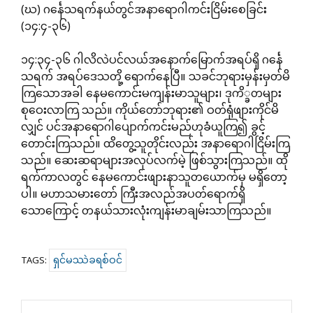
(ဃ) ဂင်္နေသရက်နယ်တွင်အနာရောဂါကင်းငြိမ်းစေခြင်း
(၁၄:၄-၃၆)
၁၄:၃၄-၃၆ ဂါလိလဲပင်လယ်အနောက်မြောက်အရပ်ရှိ ဂင်္နေ
သရက် အရပ်ဒေသတို့ ရောက်နေပြီ။ သခင်ဘုရားမှန်းမှတ်မိ
ကြသောအခါ နေမကောင်းမကျန်းမာသူများ၊ ဒုကိ္ခတများ
စုဝေးလာကြ သည်။ ကိုယ်တော်ဘုရား၏ ဝတ်ရုံဖျားကိုင်မိ
လျှင် ပင်အနာရောဂါပျောက်ကင်းမည်ဟုခံယူကြ၍ ခွင့်
တောင်းကြသည်။ ထိတွေ့သူတိုင်းလည်း အနာရောဂါငြိမ်းကြ
သည်။ ဆေးဆရာများအလုပ်လက်မဲ့ ဖြစ်သွားကြသည်။ ထို
ရက်ကာလတွင် နေမကောင်းဖျားနာသူတယောက်မှ မရှိတော့
ပါ။ မဟာသမားတော် ကြီးအလည်အပတ်ရောက်ရှိ
သောကြောင့် တနယ်သားလုံးကျန်းမာချမ်းသာကြသည်။
ရှင်မဿဲခရစ်ဝင်
TAGS: