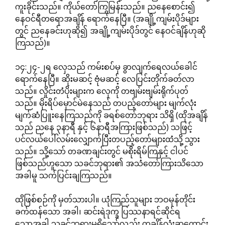
ကူးခိုင်းသည်။ ကိုယ်တော်ကြွမြန်းသည်။ ညနေစောင်း၍
နေဝင်ရီတရောအချိန် ရောက်နေပြီ။ (အချို့ကျမ်းပိုဒ်များ
တွင် ညနေခင်းဟုဆို၍ အချို့ကျမ်းပိုဒ်တွင် နေဝင်ချိန်ဟုဆို
ကြသည်)။
၁၄:၂၄-၂ရ လှေသည် ကမ်းစပ်မှ ခွာလျက်ရေလယ်ခေါင်
ရောက်နေပြီ။ ဆိုးမဆင့် ဗုံမဆင့် လေပြင်းတိုက်ခတ်လာ
သည်။ လှိုင်းတံပိုးများက လှေကို တဗျမ်းဗျမ်းရိုက်ပုတ်
သည်။ မိုးရိပ်မှောင်မဲနေသည် တပည့်တော်များ မျက်လုံး
မျက်ဆံပြူးနေကြသည်ကို ခရစ်တော်ဘုရား သိရှိ (ထိုအချိန်
သည် ညနေ ၃နာရီ နှင့် ၆နာရီအကြားဖြစ်သည်) သဖြင့်
ပင်လယ်ပေါ်လမ်းလျှောက်ပြီးတပည့်တော်များထံသို့ သွား
သည်။ သို့သော် တခဏချင်းတွင် မစိုးရိမ်ကြနှင့် ငါပင်
ဖြစ်သည်ဟူသော သခင်ဘုရား၏ အသံတော်ကြားသိသော
အခါမူ သက်ပြင်းချကြသည်။
ထိုဖြစ်စဉ်ကို မှတ်သားပါ။ ယုံကြည်သူများ ဘဝမုန်တိုင်း
ခက်ထန်သော အခါ၊ ဆင်းရဲဒုက္ခ ပြဿနာရင်ဆိုင်ရ
သောအခါ သခင်ဘုရားမရှိသော်လည်း တချိန်လုံးဆုတောင်း