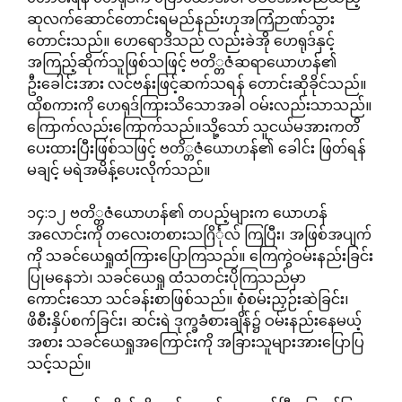
ဆုလက်ဆောင်တောင်းရမည်နည်းဟုအကြံဉာဏ်သွား
တောင်းသည်။ ဟေရောဒိသည် လည်းခဲအို ဟေရုဒ်နှင့်
အကြည့်ဆိုက်သူဖြစ်သဖြင့် ဗတိ္တဇံဆရာယောဟန်၏
ဦးခေါင်းအား လင်ဗန်းဖြင့်ဆက်သရန် တောင်းဆိုခိုင်သည်။
ထိုစကားကို ဟေရုဒ်ကြားသိသောအခါ ဝမ်းလည်းသာသည်။
ကြောက်လည်းကြောက်သည်။သို့သော် သူငယ်မအားကတိ
ပေးထားပြီးဖြစ်သဖြင့် ဗတိ္တဇံယောဟန်၏ ခေါင်း ဖြတ်ရန်
မချင့် မရဲအမိန့်ပေးလိုက်သည်။
၁၄:၁၂ ဗတိ္တဇံယောဟန်၏ တပည့်များက ယောဟန်
အလောင်းကို တလေးတစားသဂြိင်္ုလ် ကြပြီး၊ အဖြစ်အပျက်
ကို သခင်ယေရှုထံကြားပြောကြသည်။ ကြေကွဲဝမ်းနည်းခြင်း
ပြုမနေဘဲ၊ သခင်ယေရှု ထံသတင်းပိုကြသည်မှာ
ကောင်းသော သင်ခန်းစာဖြစ်သည်။ စုံစမ်းညှဉ်းဆဲခြင်း၊
ဖိစီးနှိပ်စက်ခြင်း၊ ဆင်းရဲ ဒုက္ခခံစားချိန်၌ ဝမ်းနည်းနေမယ့်
အစား သခင်ယေရှုအကြောင်းကို အခြားသူများအားပြောပြ
သင့်သည်။