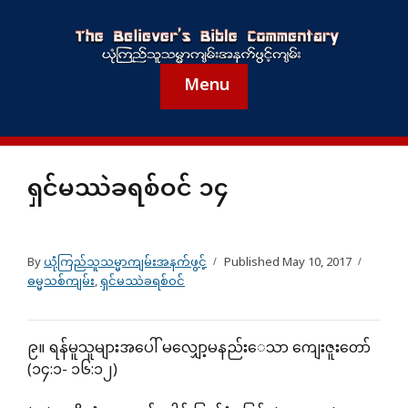
Menu
ရှင်မဿဲခရစ်ဝင် ၁၄
By
ယုံကြည်သူသမ္မာကျမ်းအနက်ဖွင့်
Published
May 10, 2017
ဓမ္မသစ်ကျမ်း
,
ရှင်မဿဲခရစ်ဝင်
၉။ ရန်မူသူများအပေါ် မလျှော့မနည်းေသာ ကျေးဇူးတော်
(၁၄:၁- ၁၆:၁၂)