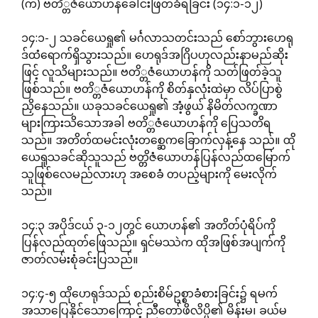
(က) ဗတိ္တဇံယောဟန်ခေါင်းဖြတ်ခံရခြင်း (၁၄:၁-၁၂)
၁၄:၁-၂ သခင်ယေရှု၏ မင်္ဂလာသတင်းသည် စော်ဘွားဟေရု
ဒ်ထံရောက်ရှိသွားသည်။ ဟေရုဒ်အဂြိပဟုလည်းနာမည်ဆိုး
ဖြင့် လူသိများသည်။ ဗတိ္တဇံယောဟန်ကို သတ်ဖြတ်ခဲ့သူ
ဖြစ်သည်။ ဗတိ္တဇံယောဟန်ကို စိတ်နှလုံးထဲမှာ လိပ်ပြာစွဲ
ညှိနေသည်။ ယခုသခင်ယေရှု၏ အံ့ဖွယ် နိမိတ်လက္ခဏာ
များကြားသိသောအခါ ဗတိ္တဇံယောဟန်ကို ပြေသတိရ
သည်။ အတိတ်ထမင်းလုံးတစ္ဆေကခြောက်လှန့်နေ သည်။ ထို
ယေရှုသခင်ဆိုသူသည် ဗတ္တိဇံယောဟန်ပြန်လည်ထမြောက်
သူဖြစ်လေမည်လားဟု အစေခံ တပည့်များကို မေးလိုက်
သည်။
၁၄:၃ အပိုဒ်ငယ် ၃-၁၂တွင် ယောဟန်၏ အတိတ်ပုံရိပ်ကို
ပြန်လည်ထုတ်ဖြေသည်။ ရှင်မဿဲက ထိုအဖြစ်အပျက်ကို
ဇာတ်လမ်းစုံခင်းပြသည်။
၁၄:၄-၅ ထိုဟေရုဒ်သည် စည်းစိမ်ဥစ္စာခံစားခြင်း၌ ရမက်
အသာပြေနိုင်သောကြောင့် ညီတော်ဖိလိပ္ပိ၏ မိန်းမ၊ ခယ်မ