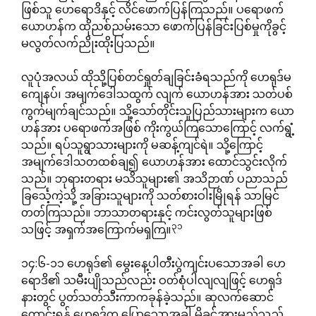
ဖြစ်သူ ဟေရောဒိနှင့် လိင်ဖောက်ပြန်ကြသည်။ ပရောဖက်
ယောဟန်က ထိုညစ်ညမ်းသော ဖောက်ပြန်ခြင်းပြစ်မှုကိုခွင့်
မလွတ်လက်ညိုးထိုးပြသည်။
လူပုံအလယ် ထိုသို့ပြစ်တင်ရှုတ်ချခြင်းခံရသည်ကို ဟေရုဒ်မ
ကျေနပ်၊ အမျက်ဒေါသထွက် လျက် ယောဟန်အား သတ်ပစ်
ကွက်မျက်ချင်သည်။ သို့သော်တိုင်းသူပြည်သားများက ယော
ဟန်အား ပရောဖက်အဖြစ် ကိုးကွယ်ကြသောကြောင့် လက်ရွံ့
သည်။ ရပ်သူရွာသားများကို မဆန့်ကျင်ရဲ။ သို့ကြောင့်
အမျက်ဒေါသတထစ်ချ၍ ယောဟန်အား ထောင်သွင်းလိုက်
သည်။ ဘုရားတရား မသိသူများ၏ အသိဉာဏ် ပညာသည်
ခြင်္သေ့ကဲ့သို့ အခြားသူများကို သတ်စားဝါးမြိုရန် သာမြင်
တတ်ကြသည်။ ဘာသာတရားနှင့် ကင်းလွတ်သူများဖြစ်
၃၁
သဖြင့် အရှက်အကြောက်မရှကြ။
၁၄:၆-၁၁ ဟေရုဒ်၏ မွေးနေ့ပါတီးပွဲကျင်းပသောအခါ ဟေ
ရောဒိ၏ သမီးပျိုသည်လည်း ဝတ်စုံပါလျလျဖြင့် ဟေရုဒ်
နားတွင် ပွတ်သတ်သီးကာကခုန်ခဲ့သည်။ ဆုလက်ဆောင်
တောင်းရန် ဟေရုဒ်က ပြောသောအခါ မိခင်အားမည်သည့်