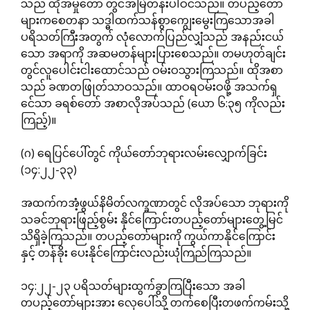
သည် ထိုအမှုတော် တွင်အမြဲတန်းပါဝင်သည်။ တပည့်တော်
များကစေတနာ သဒ္ဓါထက်သန်စွာကျွေးမွေးကြသောအခါ
ပရိသတ်ကြီးအတွက် လုံလောက်ပြည်လျှံသည် အနည်းငယ်
သော အရာကို အဆမတန်များပြားစေသည်။ တမဟုတ်ချင်း
တွင်လူပေါင်းငါးထောင်သည် ဝမ်းဝသွားကြသည်။ ထိုအစာ
သည် ခဏတဖြုတ်သာဝသည်။ ထာဝရဝမ်းဝဖို့ အသက်ရှ
င်ေသာ ခရစ်တော် အစာလိုအပ်သည် (ယော ၆:၃၅ ကိုလည်း
ကြည့်)။
(ဂ) ရေပြင်ပေါ်တွင် ကိုယ်တော်ဘုရားလမ်းလျှောက်ခြင်း
(၁၄:၂၂-၃၃)
အထက်ကအံ့ဖွယ်နိမိတ်လက္ခဏာတွင် လိုအပ်သော ဘုရားကို
သခင်ဘုရားဖြည့်စွမ်း နိုင်ကြောင်းတပည့်တော်များတွေ့မြင်
သိရှိခဲ့ကြသည်။ တပည့်တော်များကို ကွယ်ကာနိုင်ကြောင်း
နှင့် တန်ခိုး ပေးနိုင်ကြောင်းလည်းယုံကြည်ကြသည်။
၁၄:၂၂-၂၃ ပရိသတ်များထွက်ခွာကြပြီးသော အခါ
တပည့်တော်များအား လှေပေါ်သို့ တက်စေပြီးတဖက်ကမ်းသို့