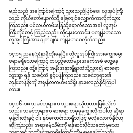
မည်သည် အကြောင်းကြောင့် သွားသည်ဖြစ်စေ၊ လူအုပ်ကြီး
သည် ကိုယ်တော်နောက်သို့ ခြေလျင်လျှောက်ကာလိုက်သွား
ကြသည်။ ပင်လယ်ကမ်းခြေသို့ရောက်သောအခါ လူအုပ်
ကြီးကိုစောင့် ကြည့်သည်။ ထိုနေမကောင်း၊ မကျန်းမာသော
လူအုပ်ကြီးအား ချက်ချင်း ကျန်းမာစေလိုက်သည်။
၁၄:၁၅ ညနေ(၃)နာရီထိုးနေပြီ။ ထိုလူအုပ်ကြီးအားကျွေးမွေး
စရာမရှိသောကြောင့် တပည့်တော်များအခက်အခဲ တွေ့နေ
ကြသည်။ ထို့ကြောင့် အနီးအနားရှိရွာထဲသို့သွား၍ စားစရာ
သွားရှာ ရန် သခင့်ထံ ခွင့်ပန်ကြသည်။ သခင်ဘုရား၏
ဘုန်းတန်ခိုးကို အမှန်တကယ်မသိရှိ၊ နားမလည်နိုင်ကြပါ
လား။
၁၄:၁၆-၁၈ သခင်ဘုရားက သွားစရာလိုဟုတားမြစ်လိုက်
သည်။ သခင်ဘုရားက စားစရာ တခုခုကျွေးလိုက်ပါ်ဟု ဆိုရာ
မုန့်ငါးလုံးနှင့် ငါး နှစ်ကောင်းသာရှိသဖြင့် မလုံလောက်နိုင်ဟု
ဆိုကြသည်။ အရာခမ့်သိမ်းကို ဖန်ဆင်းပိုင်သတော်မူသော
ဘုရားရှင် သူတို့နှင့်အတူရှိကြောင်းကိုမူ မေ့နေကြသည်။