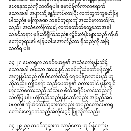
ပေးနေသည်ကို သတိရပါ။ မှောင်မိုက်ကာလရောက်
သောအခါ အနားသို့ ချဉ်းကပ်လာပြီး လက်တွက်ကူဖော်ပြု
ပါသည်။ မကြာခဏ သခင်ဘုရားကို အထင်မှားတတ်ကြ
သည်။ အသံတော်ကြား၍ လက်တော်ထိတွေ့သောအခါ
သခင်ဘုရား မှန်းသိရှိကြသည်။ လှိုင်းတံပိုးများသည် ကိုယ်
တော့်ဘုရား၏ ခြေဖဝါးအောက်၌သာ ရှိသည်ကို အမြဲ
သတိရ ပါ။
၁၄:၂၈ ပေတရုက သခင်ယေရှု၏ အသံတော်မှန်းသိရှိ
သောအခါ ဝမ်းသာ အားရနှင့် သခင်ကိုယ်တော်မှန်လျှင်
အကျွန်ုပ်သည် ကိုယ်တော့်ထံသို့ ရေပေါ်မှာလာရမည် ဟု
ဆိုသည်။ ဤနေရာ သည်ပေတရု၏ စကားတါင် မှန်လျှင်
ဟူသောစကားသည် သံသယ စိတ်အရိပ်မကင်းသည်ကို
သတိပြုပါ။ ယုံကြည်သည်မှန်သော်လည်း အပြည့်အဝ
မဟုတ်။ ကိုယ်တော်ဘုရားကလည်း တပည့်တော်ပေတရု
တောင်းလျှောက်သည့်အတိုင်းခွင့် ပြုလိုက်သည်။
၁၄:၂၉-၃၃ သခင်ဘုရားက လာခဲ့လော့ ဟု မိန့်တော်မူ