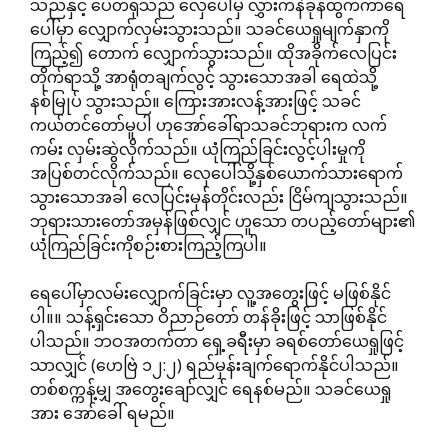
သည်နှင့် ပေတရုသည် လှေပေါ်မှ လွှားကနဲခုန်ထွက်ကာရေ
ပေါ်မှာ လျှောက်လှမ်းသွားသည်။ သခင်ယေရှုမျက်နှာကို
ကြည့်၍ တောက် လျှောက်သွားသည်။ ထိုအခိုက်လေပြင်း
တိုက်ရာသို့ အာရုံတချက်လွင့် သွားသောအခါ ရေထဲသို့
နစ်မြုပ် သွားသည်။ ကြေားအားလန့်အားဖြင့် သခင်
ကယ်တင်တော်မူပါ ဟုအော်ခေါ်ရာသခင်ဘုရားက လက်
ကမ်း လှမ်းဆွဲလိုက်သည်။ ယုံကြည်ခြင်းလွင့်ပါးမှုကို
အပြစ်တင်လိုက်သည်။ လှေပေါ်သို့နှစ်ယောက်သားရောက်
သွားသောအခါ လေပြင်းမုန်တိုင်းလည်း ငြိမ်ကျသွားသည်။
ဘုရားသားတော်အမှန်ဖြစ်လျှင် ဟူသော တပည့်တော်များ၏
ယုံကြည်ခြင်းကိုစဉ်းစားကြည့်ကြပါ။
ရေပေါ်မှာလမ်းလျှောက်ခြင်းမှာ လူ့အတွေးဖြင့် မဖြစ်နိုင်
ပါ။။ သန့်ရှင်းသော ဝိညာဉ်တော် တန်ခိုးဖြင့် သာဖြစ်နိုင်
ပါသည်။ ဘဝအတက်တာ ရှေ့ခရီးမှာ ခရစ်တော်ယေရှုဖြင့်
သာလျှင် (ဟေဗြဲ ၁၂:၂) ရည်မှန်းချက်ရောက်နိုင်ပါသည်။
တစ်စက္ကန့်မျှ အတွေးချော်လျှင် ရေနစ်မည်။ သခင်ယေရှု
အား အော်ခေါ် ရမည်။