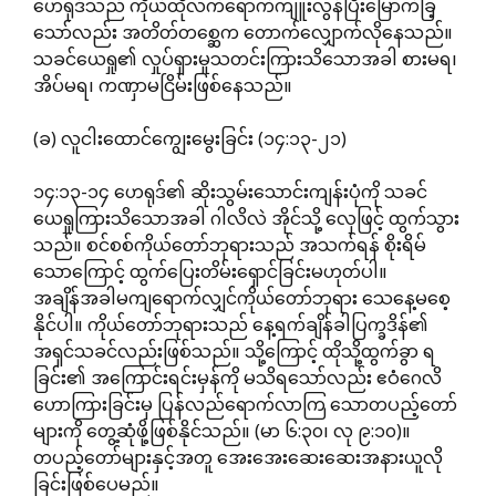
ဟေရုဒ်သည် ကိုယ်ထိုလက်ရောက်ကျူးလွန်ပြီးမြောက်ခြ့
သော်လည်း အတိတ်တစ္ဆေက တောက်လျှောက်လိုနေသည်။
သခင်ယေရှု၏ လှုပ်ရှားမှုသတင်းကြားသိသောအခါ စားမရ၊
အိပ်မရ၊ ကဏှာမငြိမ်းဖြစ်နေသည်။
(ခ) လူငါးထောင်ကျွေးမွေးခြင်း (၁၄:၁၃-၂၁)
၁၄:၁၃-၁၄ ဟေရုဒ်၏ ဆိုးသွမ်းသောင်းကျန်းပုံကို သခင်
ယေရှုကြားသိသောအခါ ဂါလိလဲ အိုင်သို့ လှေဖြင့် ထွက်သွား
သည်။ စင်စစ်ကိုယ်တော်ဘုရားသည် အသက်ရန် စိုးရိမ်
သောကြောင့် ထွက်ပြေးတိမ်းရှောင်ခြင်းမဟုတ်ပါ။
အချိန်အခါမကျရောက်လျှင်ကိုယ်တော်ဘုရား သေနေ့မစေ့
နိုင်ပါ။ ကိုယ်တော်ဘုရားသည် နေ့ရက်ချိန်ခါပြက္ခဒိန်၏
အရှင်သခင်လည်းဖြစ်သည်။ သို့ကြောင့် ထိုသို့ထွက်ခွာ ရ
ခြင်း၏ အကြောင်းရင်းမှန်ကို မသိရသော်လည်း ဧဝံဂေလိ
ဟောကြားခြင်းမှ ပြန်လည်ရောက်လာကြ သောတပည့်တော်
များကို တွေ့ဆုံဖို့ဖြစ်နိုင်သည်။ (မာ ၆:၃၀၊ လု ၉:၁၀)။
တပည့်တော်များနှင့်အတူ အေးအေးဆေးဆေးအနားယူလို
ခြင်းဖြစ်ပေမည်။