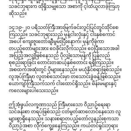
သခင်ဘုရားက ထိုရှိသမျှသော အစာကို င့ါထံယူလာခဲ့ကြဟု
ဆိုသည်။
၁၄:၁၉-၂ဝ ပရိသတ်ကြီးအားမြက်ခင်းလွင်ပြင်တွင်ထိုင်စေ
ကြသည်။ သခင်ဘုရားသည် မုန့်ငါးလုံးနှင့် ငါးနှစ်ကောင်
အပေါ် ကျေးဇူးတော်ချီးမွမ်းပြီးနောက်၊ မုန့်ကိုဖဲ့ကာ
တပည့်တော်များအား ဝေခိုင်းလိုက်သည်။ ဝေပြီးသောအခါ
အပြည့်အလျှံဖြစ်နေသည် ပိုလျှံသောမုန့်ကို ပြန်လည်
စုစည်းရာခြင်း တောင်းတဆယ့်နှစ်တောင်း ရရှိကြသည်။
အစထက်အဆုံးတွင် ပိုများနေသည်။ မယုံနိုင်စရာဖြစ်သည်။
လူအုပ်ကြီးမှာ လူတစ်သောင်းမှာ တသောင်းခွဲခန့်ဖြစ်သည်။
ယောကျာ်ကြီးသက်သက် ငါးထောင်ရှိသည်။ မိန်းမများနှင့်
ကလေးများပါသေးသည်။
ဤအံ့ဖွယ်လက္ခဏာသည် ကြီးမားသော ဝိညာဉ်ရေးရာ
သင်ခန်းစာ တရပ်ဖြစ်သည် ငတ်မွတ်ဆာလောင်နေသော လူ
များစွာရှိနေသည်။ သနားစရာတပည့်တော်လူနည်းစုကသာ
ဝိညာဉ်အစာ လိုက်ကျွေးနေကြသည်။ ကယ်တင်ရှင်းဘုရား