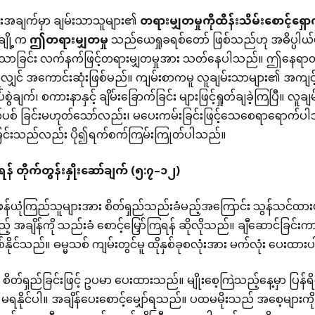
ံးအချက်မှာ ချမ်းသာသူများ၏
တရားမျှတမှုကိုထိန်းသိမ်းစောင့်ရှော
ျို့က
ဤတရားမျှတမှု
သည်ယေရှုခရစ်တော် ဖြစ်သည်ဟု အဓိပ္ပါယ်ဖွ
သာခြင်း လက်နက်ဖြင့်တရားမျှတမှုအား သတ်နေပါသည်။ ဤနေရာတ
လျှင် အကောင်းဆုံးဖြစ်မည်။ ကျမ်းစာကမူ လူချမ်းသာများ၏ အကျင့
်စွဲချက်၊ စကားနာနှင့် ချိမ်းခြောက်ခြင်း များဖြင့်ရှုတ်ချခဲ့ကြပြီ
စ် ခြင်းမဟုတ်သော်လည်း၊ မပေးကမ်းခြင်းဖြင့်သေစေရာရောက်ပါသည်
ြင်းသည်လည်း ပို၍ရက်စက်ကြမ်းကြုတ်ပါသည်။
ရန်
တိုက်တွန်းနှိုးဆော်ချက်
(
၅
:
၇
–
၁၂
)
်ယုံကြည်သူများအား စိတ်ရှည်သည်းခံမည့်အကြောင်း သွန်သင်ထားပါသ
 အချိန်ကို သည်းခံ စောင့်မြှော်ကြရန် ဆိုလိုသည်။ ချီဆောင်ခြင်းကာ
်နိုင်သည်။ ဓမ္မသစ် ကျမ်းတွင်မူ ထိုနှစ်ခုစလုံးအား မက်လုံး ပေးထာ
တ်ရှည်ခြင်းဖြင့် ဥပမာ ပေးထားသည်။ မျိုးစေ့ကြဲသည့်နေ့မှာ ပြ
ရနိုင်ပါ။ အချိန်ပေးစောင့်မျှော်ရသည်။ ပထမမိုးသည် အစေ့များကို