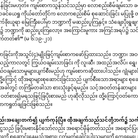
န်ခြင်းမဟုတ်။ ကျမ်းစာကသွန်သင်သည်မှာ လောစည်းစိမ်ချမ်းသာ ခင
င်ယေရှု ကိုယ်တော်တိုင်က လောကစည်းစိမ် စုဆောင်းခြင်း မပြုဖို့
ါက်ခိုးယူရာ မြေကြီးပေါ်မှာ ဘဏ္ဍာကို မဆည်းပူကြနှင့်။ သံချေးပိုးရွဖ
ံ၌ ဘဏ္ဍာကို ဆည်းပူးကြလော့။ အကြောင်းမူကား အကြင်အရပ်၌ သင်တိ
ောက်တတ်၏” (မ ၆:၁၉-၂၁)
ာခြင်းကိုအသွင်(၄)မျိုးဖြင့်ကျမ်းစာကဖော်ပြထားသည်။ ဘဏ္ဍာ၊ အဝတ်
ည့်ကာလတွင် ကြွယ်ဝချမ်းသာခြင်း ကို လူ၊ဆီ၊ အထည်အလိပ်၊ ရွှေ၊ ငွေ
ယ်ဝချမ်းသာမှုများပျက်စီးမည်ဟု ကျမ်းစာကဆိုထားပါသည်။ ဂျုံမျာ
ို့ကြောင့် ထိုအရာများစုဆောင်းခြင်းသည် ပျက်စီးသောအရာများ စု
အခါတွင် တကြိမ်တခါသာ စားသုံးခွင့်ရမည်။ သင့်အဝတ်တန်ဆာများ 
တ်စား၍မရသဖြင့်ခြပိုးစားမည် ဟုဆိုလိုသည်။ ထို့ကြောင့်ဝတ်က
းစာကရှုတ်ချခြင်းဖြစ်သည်။
ေလည်းအချေးတက်၍
ပျက်ကုန်ပြီ။
ထိုအချက်သည်သင်တို့ဘက်၌
သက
့်ငွေသည် ခြပိုးမစားနိုင်သော်လည်း အရောင်မှိန်တတ်သည်။ အရောင်ပြယ
ျားကို စုဆောင်းနေမည့်အစား၊ ငတ်မွတ်ခေါင်းပါးသူများကို ကျွေးမွေ