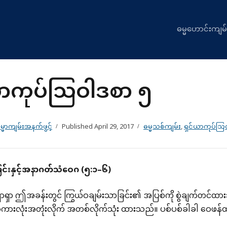
ဓမ္မဟောင်းကျမ်
ယာကုပ်သြဝါဒစာ ၅
္မာကျမ်းအနက်ဖွင့်
Published
April 29, 2017
ဓမ္မသစ်ကျမ်း
,
ရှင်ယာကုပ်သြ
ြင်းနှင့်အနာဂတ်သံဝေဂ
(
၅
:
၁
–
၆
)
ာရှာ ဤအခန်းတွင် ကြွယ်ဝချမ်းသာခြင်း၏ အပြစ်ကို စွဲချက်တင်ထားသ
 စကားလုံးအတုံးလိုက် အတစ်လိုက်သုံး ထားသည်။ ပစ်ပစ်ခါခါ ဝေဖန်