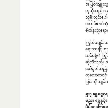
အပြစ်ကျူးလွ
ဟုဆိုသည်။ သခ
သူခိုးထွင်းဖေ
ကောင်းကင်ဘု
စိတ်နှလုံးရ
ကြွယ်ဝချမ်းသ
ရေးသားပြုစုသ
သင်တို့၏ ကြွ
ဆိုလိုသည်။ ထ
ငတ်မွတ်သည့်
တလောကလုံး ဝ
ခြင်းကို ကျမ်
၅
:
၃
ရွှေငွ
မည်။
ရွှေနှင
မိမိငွေကြေးမ