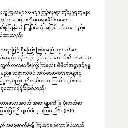
ကြွယ်များက ငွေကြေးဓနများကိုလူမှုဒုက္ခများ
လုပ်သမားများကို မတရားခိုင်းစားသော
်ခံဖို့ဖြုန်းတီးကြခြင်းကို အပြစ်တင်ထားသည်။
က်တင်ထားသည်။
ေဒနာဖြင့်
ငိုကြွေး
ကြရမည်
ဟုသတိပေး
င်းခံရမည်။ ထိုအချိန်တွင် ဘုရားသခင်၏ အစေခံ မ
တွက် တစာစာငိုကြွေးကြမည်။ မိမိ၏အတ္တနှင့်ရမ္မ
်သိရှိလာမည်။ ဘုရားသခင် ထက်လောကအရာများ၌
ျက်ရည်ပူကျမည်။ ဤကျမ်းစာက ကြွယ်ဝချမ်းသာ
ုဆောင်းခြင်းဖြစ်သည်။
ထားသောအဝတ် အစားများကို ခြ ပိုးဟတ်စား
ောင့်ဖြစ်၍ ပျက်စီးသွားကြမည်”။ (JBP)
သည် အမွေဆက်ခံ၍ ကြွယ်ဝချမ်းသာခြင်းသည်