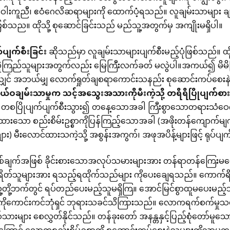
းဝါးကူညီ၊ ဧဝံဂေလိဆရာများကို ထောက်ပံ့ရသည်။ လူချမ်းသာများ ခ
ဖြစ်သည။ ထိုသို့ စုဆောင်ခြင်းသည် မည်သူ့အတွက်မှ အကျိုးမရှိပါ။
်ပျက်စီးခြင်း
ဆိုသည်မှာ လူချမ်းသာများပျက်စီးမည့်ပုံဖြစ်သည်။
့ယုံကြည်သူများအတွက်လည်း မြေကြီးလက်ခတ် မလွဲပါ။အကယ်၍ မိမိကြ
ျှင် အဘယ်မျှ လောက်ရှုတ်ချစရာကောင်းသနည်း စုဆောင်းကပ်စေးန
ွယ်ဝချမ်းသာမှုက
သင့်အသွေးအသားကိုမီးကဲ့သို့
တရိရိပြိုပျက်စာ
း တစပြိုပျက်ပျက်စီးသွား၍ တနေ့သောအခါ ကြီးစွာသောတရားသံဝေဂ
်းထားသော စည်းစိမ်းဥစ္စာကိုပြန်ကြည့်သောအခါ (အဖိုးတန်ကျောက်မျက
များ) မီးလောင်ထားသကဲ့သို့ အစွန်းအကွက်၊ အဖုအပိန့်များဖြင့် ရုပ်
ချက်အဖြစ် ခိုင်းစားသောအလုပ်သမားများအား တန်ရာတန်ကြေးမပေးခ
ိတ်သူများအား ရသည့်ရထိုက်သည်များ ကိုပေးချေရသည်။ ကောက်
တို့ဘက်တွင် ရပ်တည်ပေးမည့်သူမရှိကြ။ အောင်မြင်စွာထူမပေးမည့်သူ
ံကိုကောင်းကင်ဘုံရှင် ဘုရားသခင်သိကြားသည်။ လောကရက်စက်မှုသရဖူ
သားများ စေလွှတ်နိုင်သည်။ တန်ခုးတော် အနန္တနှင့်ပြည့်စုံတော်မူသ