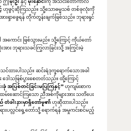
းက ဤ
မိုးဦး
နှင့်
မိုးနှောင်း
ကို အသင်းတော်ကာလ
့်
ဟုဖွင့်ဆိုကြသည်။ သို့သောဓမ္မသစ် တစ်ခုလုံးကို
းရှာဖွေရန် တိုက်တွန်းချက်ဖြစ်သည်။ ဘုရားရှင်
င်း ဖြစ်သွားမည်။ သို့ကြောင့် ကိုယ်တော်
ုံးအား ဘုရားသခင်ကြွလာခြင်းသို့ အကြွင်းမဲ့
 သွန်သင်ထားပါသည်။ ဆင်းရဲဒုက္ခရောက်သောအခါ
း ဒေါသဖြစ်ပွားစေတတ်သည်။ ထို့ကြောင့်
းခုံ
အပြစ်တင်ခြင်းမပြကြနှင့်
”
ဟုကျမ်းစာက
ထမ်းဆောင်ကြသော ညီအစ်ကိုများအား သတိပေး
ည်
တံခါးနားမှာရှိတော်မူ၏
ဟုဆိုထားပါသည်။
ပလ္လင်ရှေ့တော်သို့ ရောက်ရန် အမှုကင်းစင်မည့်