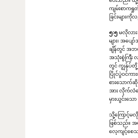
ပေးသည်။ ထို့
ကျမ်းစာကရှုတ်
ခြင်းများကိ
၅
:
၅
မလိုလား
များ၊ အပျော
ချိန်တွင် အ
အသုံးစွဲကြီ
တွင် ကျွန်ုပ
ပြိုင်ပွဲဝင်က
စားသောက်ဆိုင
အား လိုက်လံ
မှားယွင်းသေ
သို့ကြောင့်မလိ
ဖြစ်သည်။ အမဲ
လေ့ကျင့်စေသက