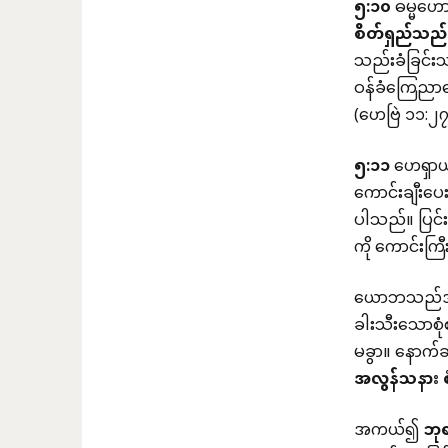
၅
:
၁၀
ဓမ္မဟော
စိတ်ရှည်သည်း
သည်းခံခြင်းသ
ဝန်ခံကြေညာသေ
(ဟေဗြဲ ၁၁:၂၇
၅
:
၁၁
ဟေရှာယ
ကောင်းချီးပေ
ပါသည်။ ပြင်း
ကို ကောင်းကြီး
ယောဘသည်အထင်
ခါးသီးသောစုံ
မခွာ။ နောက်ဆ
အလွန်သနား
အကယ်၍
ဘု