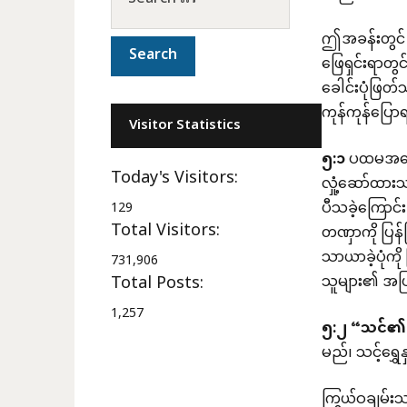
ဤအခန်းတွင် ရ
ဖြေရှင်းရာတွ
ခေါင်းပုံဖြတ်
ကုန်ကုန်ပြောရ
Visitor Statistics
၅
:
၁
ပထမအနေ
Today's Visitors:
လှုံ့ဆော်ထား
ပီသခဲ့ကြောင်
129
Total Visitors:
တဏှာကို ပြန်
သာယာခဲ့ပုံကိ
731,906
Total Posts:
သူများ၏ အပြ
1,257
၅
:
၂
“
သင်၏ဥစ
မည်၊ သင့်ရွှ
ကြွယ်ဝချမ်း