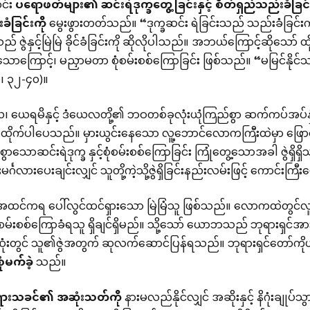
င်း
ပရောဖတ်များ၏
ဆင်းရဲဒုက္ခတွေ့ခြင်းနှင့်
စိတ်ရှည်သည်းခံခြင်
ခံခြင်းကို
မွေးဖွားတတ်သည်။ “ဒုက္ခဆင်း ရဲခြင်းသည် သည်းခံခြင်းက
ည် ဇွဲနှင့်မြဲမြဲ ခိုင်ခံခြင်းကို ဆိုလိုပါသည်။ အဘယ်ကြောင့်ဆိုသ
ာကြောင့်၊ မညှာမတာ စုံစမ်းစစ်ကြောခြင်း ဖြစ်သည်။ “မမြင်နိုင်သည
၊ ၃၂-၄၀)။
၊ ယေရမိနှင့် ဒံယေလတို့၏ ဘဝတစ်ခုလုံးယုံကြည်စွာ ဆက်ကပ်အပ
းထိုက်ပါပေသည်။ မှားယွင်းနေသော လူ့ဘောင်လောကကြီးထဲမှာ ဖြောင့
စွာသောဆင်းရဲဒုက္ခ နှင့်စုံစမ်းစစ်ကြောခြင်း ကြုံတွေ့သောအခါ ဇွဲရ
မင်္ဂလားပေးချင်းလျှင် သူတို့ကဲ့သို့ဇွဲရှိခြင်းနည်းလမ်းဖြင့် ကောင်းကြီ
ကရ ပေါ်လွင်ထင်ရှားသော မြဲမြံသူ ဖြစ်သည်။ လောကထဲတွင်လူသား
စမ်းစစ်ကြောခံရသူ ရှိချင်ရှိမည်။ သို့သော် ယောဘသည် ဘုရားရှင်အ
ုံးတွင် သူ၏ဇွဲအတွက် ဆုလက်ဆောင်ပြန်ရသည်။ ဘုရားရှင်တော်ကိုယ်တ
စုံမက်ခဲ့
သည်။
ရားသခင်၏
အဆုံးသတ်ကို
နားမလည်နိုင်လျှင် အဆိုးနှင့် နိဂုံး