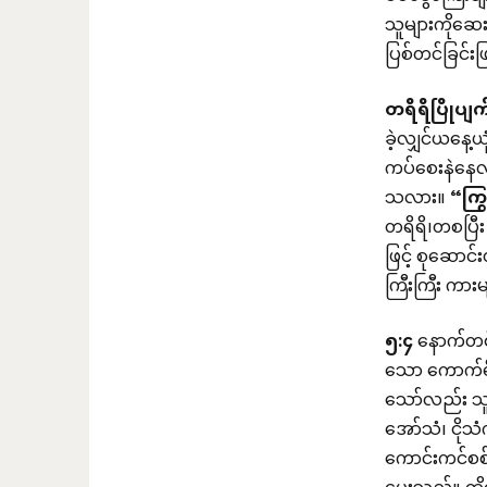
သူများကိုဆေ
ပြစ်တင်ခြင်း
တရိရိပြိုပျက
ခဲ့လျှင်ယနေ
ကပ်စေးနဲနေလ
သလား။
“
ကြ
တရိရိ၊တစပြီ
ဖြင့် စုဆောင
ကြီးကြီး ကား
၅
:
၄
နောက်တစ်
သော ကောက်ရ
သော်လည်း သူ့
အော်သံ၊ ငိုသ
ကောင်းကင်စစ်