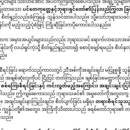
င်းများ သီးလာအောင် အပင်ကိုကြီးထွားစေပါသည်။ အချို့သူမျာ
ပြုထားသော
ပင်တေကုတ္တေနှင့်ဘုရားရှင်တော်၏ပြန်လည်ကြွလာ
ခြင
င် စိတ်ရှည်သည်းခံကြရန် သွန်သင်ထားပါသည်။ သို့သော်ဘုရားသခင်အာ
်းကို မည့်သည့်ပုံစံဖြင့် ကြိုဆိုခြင်းကပိုကောင်းပါသနည်း။
က အမှားအယွင်းများသည်လည်း ဘုရားသခင် ရောက်လာသောအခါ အကော
င်းကို လယ်ရှင်ကဲ့သို့ စိတ်ရှည်ရှည်ထား၍ စောင့်မျှော်ရမည်။ စိတ်နှလ
မည်။
ီရင်ခြင်း ရောက်သည့်ကာလတွင် ညီအစ်ကိုအချင်းချင်း မငြူစူဖို့
ချစ်ဆုံးလူကိုပင် ငြိုငြင် တတ်ကြသည်။ ချစ်ခြင်းမေတ္တာကိုလည်
စစ်ကြောစီရင်ခြင်းနှင့်
ကင်းလွတ်မည့်အကြောင်း၊
အချင်းချင်းငြင်
ပါသည်။ ဤကျမ်းစကားသည် ဘုရားသခင်၏ အမှုတော်ကိုအတူတကွ 
။ အချင်းချင်းနာကြည်းချင်း၊ စိတ်ပျက်ခြင်း မရှိရ။
တရားစီရင်သူသ
 ကျွန်ုပ်တို့၏အတွေး၊ အကြံကိုသိထားပါသည် ခရစ်တော်ဘုရား၏ တရား
စ်သည်။