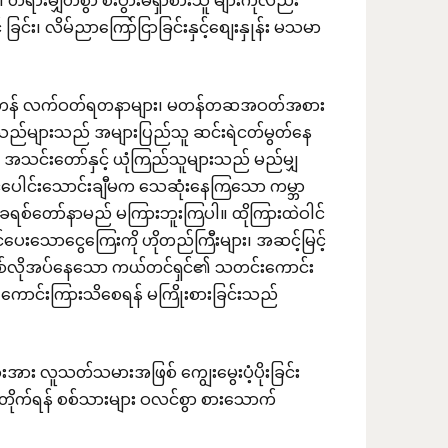
တရားမျှတစွာ စီးပွားမရှာစားသူ များကိုလည်း
 ခြင်း၊ လိမ်ညာကြော်ငြာခြင်းနှင့်စျေးနှုန်း မသမာ
ဖိုးတန် လက်ဝတ်ရတနာများ၊ မတန်တဆအဝတ်အစား
 စသည်များသည် အများပြည်သူ ဆင်းရဲငတ်မွတ်နေ
သင်းတော်နှင့် ယုံကြည်သူများသည် မည်မျှ
င်ပေါင်းသောင်းချီမက သေဆုံးနေကြသော ကမ္ဘာ
ုခရစ်တော်နာမည် မကြားဘူးကြပါ။ ထိုကြားထဲဝါင်
းသခင်ပေးသောငွေကြေးကို ဟိုတည်ကြီးများ၊ အဆင့်မြင့်
ှိမဖြစ်လိုအပ်နေသော ကယ်တင်ရှင်၏ သတင်းကောင်း
ကောင်းကြားသိစေရန် မကြိုးစားခြင်းသည်
ုံးသားအား လူသတ်သမားအဖြစ် ကျွေးမွေးပံ့ပိုးခြင်း
စ်တိုက်ရန် စစ်သားများ ဝလင်စွာ စားသောက်