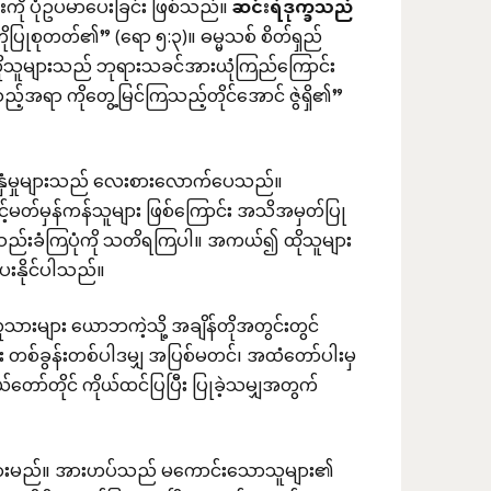
း
ကို ပုံဥပမာပေးခြင်း ဖြစ်သည်။
ဆင်းရဲဒုက္ခသည်
ိုပြုစုတတ်၏” (ရော ၅:၃)။ ဓမ္မသစ် စိတ်ရှည်
ော် ထိုသူများသည် ဘုရားသခင်အားယုံကြည်ကြောင်း
့်အရာ ကိုတွေ့မြင်ကြသည့်တိုင်အောင် ဇွဲရှိ၏”
်နှံမှုများသည် လေးစားလောက်ပေသည်။
်မတ်မှန်ကန်သူများ ဖြစ်ကြောင်း အသိအမှတ်ပြု
ှိရှိသည်းခံကြပုံကို သတိရကြပါ။ အကယ်၍ ထိုသူများ
းပေးနိုင်ပါသည်။
များ ယောဘကဲ့သို့ အချိန်တိုအတွင်းတွင်
ား တစ်ခွန်းတစ်ပါဒမျှ အပြစ်မတင်၊ အထံတော်ပါးမှ
ော်တိုင် ကိုယ်ထင်ပြပြီး ပြုခဲ့သမျှအတွက်
ချုပ်သွားမည်။ အားဟပ်သည် မကောင်းသောသူများ၏