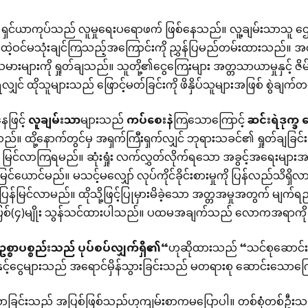
ှင်ယာကုပ်သည် လူမှုရေးပရောဖက် ဖြစ်နေသည်။ လူ့ချမ်းသာသူ ဌေးသူ
င်ထဲ့ဝင်မသုံးချင်ကြသည့်အကြောင်းကို ညွှန်ပြမည်တမ်းထားသည်။ အ
သမားများကို ရှုတ်ချသည်။ သူတို့၏ငွေကြေးများ အတ္တသာယာမှုနှင့် ဇိမ
လျှင် ထိုသူများသည် ဖြောင့်မတ်ခြင်းကို ဖိနှိပ်သူများအဖြစ် စွဲချ
ဖြင့်
လူချမ်းသာ
များသည်
ကပ်စေးနဲ
ကြသောကြောင့်
ဆင်းရဲဒုက္ခ
ဝ
သည်။ ထို့နောက်တွင်မှ အရှက်ကြီးရှက်လျှင် ဘုရားသခင်၏ ရှုတ်ချခြ
း မြင်လာကြရမည်။ ဆုံးရှုံး လက်လွှတ်လိုက်ရသော အခွင့်အရေးများအ
မြင်ယောင်မည်။ မသင့်မလျှော် လုပ်ကိုင်ခိုင်းစားမှုကို ပြန်လည
ု ပြန်မြင်လာမည်။ ထိုသို့ဖြင့်ပြုမှားမိခဲ့သော အတ္တအမှုအတွက် မ
စ်(၄)မျိုး သွန်သင်ထားပါသည်။ ပထမအချက်သည် လောကအရာကို စ
္စာပစ္စည်းသည်
ပုပ်စပ်လျှက်ရှိ၏
“
ဟုဆိုထားသည် “သင်စုဆောင်း
ေနှင့်ငွေများသည် အရောင်မှိန်သွားခြင်းသည် မတရားစု ဆောင်းသောကြ
သာခြင်းသည် အပြစ်ဖြစ်သည်ဟုကျမ်းစာကမပြောပါ။ တစ်စုံတစ်ဦး