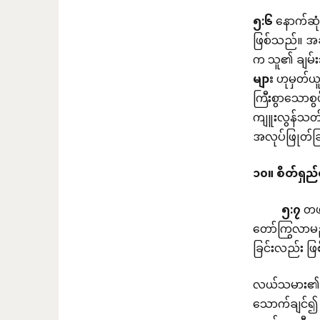
၅
:
၆
နောက်ဆု
ဖြစ်သည်။ အခ
က သူ၏ ချမ်း
များ
ဟုမှတ်ယူ
ကြီးစွာသောစွပ
ကျူးလွန်သတ်ပ
အလုပ်ဖြုတ်ခ
၁၀။
စိတ်ရှည်
၅
:
၇
တဖန
တော်ကြွလာမည့်
ခြင်းလည်း ဖြစ
လယ်သမား၏ စိ
သောက်ချင်၍ မ