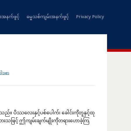
းအနက်ဖွင့်
ဓမ္မသစ်ကျမ်းအနက်ဖွင့်
Privacy Policy
ဝါဒစာ
ည်။ ပိဿလေးနှင့်ပစ်ပေါက်၊ ခေါင်းကိုတူနှင့်ထု
ထားသဖြင့် ဤကျမ်းချက်မျိုးကိုတရားဟောခဲ့ကြ