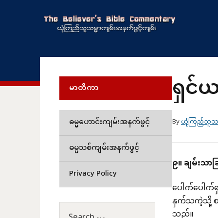
ရှင်
မာတိကာ
ဓမ္မဟောင်းကျမ်းအနက်ဖွင့်
By
ယုံကြည်သူသမ
ဓမ္မသစ်ကျမ်းအနက်ဖွင့်
၉။
ချမ်းသာခ
Privacy Policy
ပေါက်ပေါက်ရှ
နှက်သကဲ့သို့
သည်။