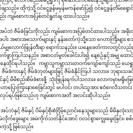
ကြောင့် လောကစည်းစိမ်ဥစ္စာကို စုဆောင်းကပ်စေးနဲသူများကိုသာမက၊ 
ချသည်။ ထိုကဲ့သို့ ဝင်ငွေခွန်မမှန်မကန်ဖော်ပြ၍ ဝင်ငွေခွန်တိမ်းရှောင်
ုလည်း ကျမ်းစာကအပြစ်တင်ရှုတ်ချ ထားပါသည်။
အပ်ဘဲ ဇိမ်ခံခြင်းကိုလည်း ကျမ်းစာကအပြစ်တင်ထားပါသည်။ အ
်အပါး အစားအသောက်များနှင့် နန်းတော်ကဲ့သို့သော ဂေဟာကြီးများ
ဘယ်မျှလောက်ဖြုန်တီးရာ ရောက်သနည်း။ ယနေ့ခေတ်ကာလတွင်လည်း အ
း လက်ဖွာကြပါသနည်။ အစာငတ်မွတ်ခေါင်းပါး၍ နေ့စဉ်နှင့်အမျှ ထော
်တို့ နေထိုင်ရပါသည်။ ကမ္ဘာသူကမ္ဘာသားတဝက်ကျော်ကျော်သည် ယေရှ
ား၊ ဇိမ်ခံကားနှင့် ဇိမ်ခံဘုတ်များဖြင့် ဇိမ်ခံနိုင်ကြပါ သလား။ ဘုရာ
်နှင့် မိမိစည်းစိမ်ခံစားဖို့ သုံးဖြုန်းရက်ပါသလား။ လောကမှာမရ
ဟောပြောကြားနာစေခြင်းတွင် မပါဝင်၊ တပါးသူအား ဧဝံဂေလိသတင်း 
ာ လုပ်ရပ်ဖြစ်သည်ဟု ကျမ်းစာကအတိ အလင်းဆိုပါသည်။
ုအပ်ဘဲနှင့် ဇိမ်နှင့် ပိမ်နှင့်စိုးစံငြိမ့်ညောင်းနေသူများသည် မိမိနှလ
လိုက်ခွေးများ အမဲကိုက်သတ်နိုင်အောင် ဝလင်စွာကျွေးမွေးခြင်း၊ စ
ဲ့သို့ ဖြစ်သည်။