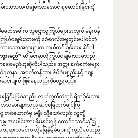
ျမ်းသာသထက်ချမ်းသာအောင် စုဆောင်းခြင်းကို
 ထိုခေတ်အခါက သူဌေးသူကြွယ်များအတွက် မှန်ကန်
ွယ်ဝချမ်းသာမှုကို ဧဝံဂေလိအမှုတွင်မပါဝင်ဘဲ
ဲထားသောအရာများက ကယ်တင်ခြင်းပေး နိုင်ပါ
းသွားမည်
”
ဆိုခြင်းမှာထိုကြွယ်ဝချမ်းသာမှုသည်
ရစေမည်ဟုဆိုလိုပါသည်။ အတ္တ၊ ရက်စက်မှုများ
်ရတနာ၊ အဝတ်တန်ဆာ၊ ဇိမ်ခံပစ္စည်းနှင့် စျေး
ပျက်ဆင်းပျက် ဖြစ်နေသည်ကိုတွေ့ရမည်။
ြင်း ဖြစ်သည်။ လယ်ကွက်ထဲတွင် ရိတ်ခိုင်းထား
ရိတ်သမားများသည် ဆင်ခြေတက်ချင်ကြ
 တစ်ယောက်မှ မရှိ။ သို့သော်လည်း သူတို့
 အပေါင်းအား နှိမ်နှင်းရန် ထောင်သောင်းချီ၍
ော ဘုရားသခင်က ထိုမြေနိမ့်ခံများကို ကူညီရပ်တည်