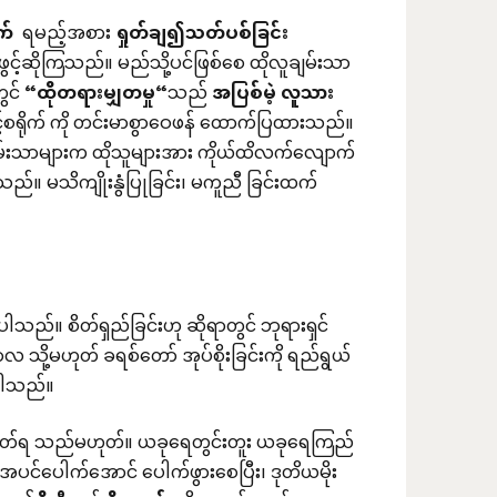
က်
ရမည့်အစား
ရှုတ်ချ၍သတ်ပစ်ခြင်း
င့်ဆိုကြသည်။ မည်သို့ပင်ဖြစ်စေ ထိုလူချမ်းသာ
ွင်
“
ထိုတရားမျှတမှု
“
သည်
အပြစ်မဲ့
လူသား
်စရိုက် ကို တင်းမာစွာဝေဖန် ထောက်ပြထားသည်။
။ လူချမ်းသာများက ထိုသူများအား ကိုယ်ထိလက်လျောက်
။ မသိကျိုးနွံပြုခြင်း၊ မကူညီ ခြင်းထက်
ည်။ စိတ်ရှည်ခြင်းဟု ဆိုရာတွင် ဘုရားရှင်
လ သို့မဟုတ် ခရစ်တော် အုပ်စိုးခြင်းကို ရည်ရွယ်
းပါသည်။
န်ရိတ်ရ သည်မဟုတ်။ ယခုရေတွင်းတူး ယခုရေကြည်
အပင်ပေါက်အောင် ပေါက်ဖွားစေပြီး၊ ဒုတိယမိုး