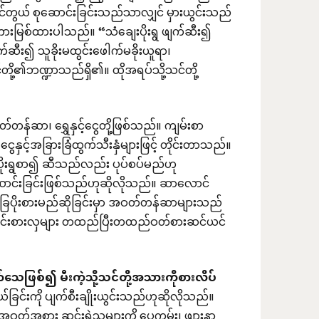
်တွယ် စုဆောင်းခြင်းသည်သာလျှင် မှားယွင်းသည်
 တားမြစ်ထားပါသည်။ “သံချေးပိုးရွ ဖျက်ဆီး၍
ျက်ဆီး၍ သူခိုးမထွင်းဖေါက်မခိုးယူရာ၊
ု့၏ဘဏ္ဍာသည်ရှိ၏။ ထိုအရပ်သို့သင်တို့
တန်ဆာ၊ ရွှေနှင့်ငွေတို့ဖြစ်သည်။ ကျမ်းစာ
နှင့်အခြားခြံထွက်သီးနှံများဖြင့် တိုင်းတာသည်။
းပိုးရွစာ၍ ဆီသည်လည်း ပုပ်စပ်မည်ဟု
ဆောင်းခြင်းဖြစ်သည်ဟုဆိုလိုသည်။ ဆာ​လောင်
ခြပိုးစားမည်ဆိုခြင်းမှာ အဝတ်တန်ဆာများသည်
ောင်းစားလှများ တထည်ပြီးတထည်ဝတ်စားဆင်ယင်
်သေဖြစ်၍
မီးကဲ့သို့သင်တို့အသားကိုစားလိပ်
်ခြင်းကို ပျက်စီးချိုးယွင်းသည်ဟုဆိုလိုသည်။
း၊ အဝတ်အစား ဆင်းရဲသူများကို ပေကမ်း၊ ဖျားနာ