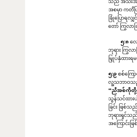
သည် အသီးအပွ
အစမှာ ကတိ
ခြုံပြောရလျှ
တော် ကြွလာခြင
၅
:
၈
လော
ဘုရား ကြွလာခြ
မြှုပ်နှံထားရ
၅
:
၉
စစ်ကြောစ
လူ့သဘာဝသည် အ
“
ညီအစ်ကိုတို့
သွန်သင်ထား
ခြင်း ဖြစ်သည်
ဘုရားရှင်သည်
အကြောင်းဖြ