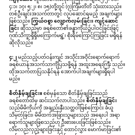
၄:၁၊ ၁၇၊ ၅:၂၊ ၈၊ ၁၅)တို့တွင် (၇)ကြိမ်တိတိ သုံးထားသည်။
တစ်ဦးချင်းအသက်တာတွင် လုပ်ဆောင်ရမည့် အချက်များ
ဖြစ်သည်။
ကြွယ်ဝစွာ
လျှောက်လှမ်းခြင်း၊
ကျင့်ဆောင်
ခြင်း
ဆိုသည်မှာ ခရစ်တော်၏ခန္ဓာကိုယ်၌ပါဝင်ခြင်းဖြင့်
ဂုဏ်သိက္ခာရှိရှိမကြောက်မရွံ့၊ စိုးရိမ်ကြောင့်ကြခြင်း မရှိရန်
ဆိုလိုသည်။
၄
:
၂
မည်သည့်ပတ်ဝန်းကျင် အသိုင်းအဝိုင်းရောက်ရောက်
ခရစ်ယာန်အသက်သာကိုပြသဖို့ရန် အထူးအရေးကြီး သည်။
ထိုအသက်တာပြသနိုင်ရန် အောက်ပါအချက်များရှိရပါ
မည်။
စိတ်နှိမ့်ချခြင်း။
စစ်မှန်သော စိတ်နှိမ့်ချခြင်းသည်
ခရစ်တော်ထံမှ ဆင်းသက်လာပါသည်။
စိတ်နှိမ့်ချခြင်း
သည်မိမိကိုယ်ကို အချည်းနှီးသတ္တဝါဖြစ်ကြောင်း ခံယူ
သိမှတ်ခြင်း၊ မိမိထက်အခြားသူများသည် အရေးပါ အရာ
ရောက်သူများဖြစသည်ဟု ဦးစားပေးခြင်းဖြစ်သည်။
လိမ်လည်လှည့်ဖျားခြင်းနှင့် ထောင်လွှား မောက်မာခြင်း၏