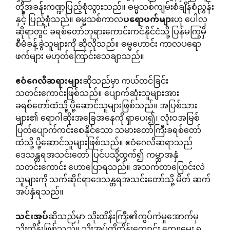
တို့အခန်းကဏ္ဍပြည့်စုံသွားသည်။ ဓမ္မသစ်ကျမ်းစံချိန်စံညွှန်း
နှင့် ပြည့်စုံသည်။ ဓမ္မသစ်ကာလ
ပရောဖက်များ
ဟု ပေါလု
ဆိုရာတွင် ခရစ်တော်ဘုရားကောင်းကင်နိုင်ငံသို့ ပြန်မကြွမှီ
စီမံခန့်ခွဲသူများကို ဆိုလိုသည်။ ဓမ္မဟောင်း ကာလပရော
ဖက်များ မဟုတ်ကြောင်းသေချာသည်။
ဧဝံဂေလိဆရားများ
ဆိုသည်မှာ ကယ်တင်ခြင်း
သတင်းကောင်းဖြစ်သည်။ ပျောက်ဆုံးသူများအား
ခရစ်တော်ထံသို့ ပို့ဆောင်သူများဖြစ်သည်။ အပြစ်သား
များ၏ ရောဂါဆိုးအခြေအနေကို ရှာပေး၍၊ လုံးဝအမြစ်
ပြတ်ပျောက်ကင်းစေနိုင်သော သမားတော်ကြီးခရစ်တော်
ထံသို့ ပို့ဆောင်သူများဖြစ်သည်။ ဧဝံဂေလိဆရာသည်
ဒေသန္တရအသင်းတော် ပြင်ပသို့ထွက်၍ ကမ္ဘာအနှံ
သတင်းကောင်း ဟောပြောရသည်။ အသက်တာပြောင်းလဲ
သူများကို သက်ဆိုင်ရာဒေသန္တရအသင်းတော်သို့ မိတ် ဆက်
အပ်နှံရသည်။
သင်းအုပ်
ဆိုသည်မှာ သိုးထိန်းကြီး၏ကွပ်ကဲမှုအောက်မှ
သိုးထိန်းဖြစ်သည်။ သိုးအုပ်ကိုထိန်းကျောင်း ကျွေးမွေး ရ