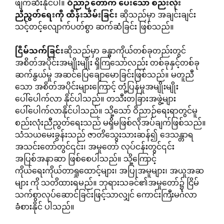
ဖျက်ဆီးနိုင်ပါ။
ဝိညာဉ်တော်က
ပေးသော
စည်းလုံး
ညီညွတ်ရေးကို
ထိန်းသိမ်းခြင်း
ဆိုသည်မှာ အချင်းချင်း
သင့်တင့်လျောက်ပတ်စွာ ဆက်ဆံခြင်း ဖြစ်သည်။
ငြိမ်သက်ခြင်း
ဆိုသည်မှာ ခန္ဓာကိုယ်တစ်ခုတည်းတွင်
အစိတ်အပိုင်းအမျိုးမျိုး ရှိကြသော်လည်း တစ်ခုနှင့်တစ်ခု
ဆက်နွယ်မှု အဆင်ပြေချောမောခြင်းဖြစ်သည်။ မတူညီ
သော အစိတ်အပိုင်းများကြောင့် တုံ့ပြန်မှုအမျိုးမျိုး
ပေါ်ပေါက်လာ နိုင်ပါသည်။ တသီးတခြားအဖွဲ့များ
ပေါ်ပေါက်လာနိုင်ပါသည်။ သို့သော် ဝိညာဉ်ရေးရာတွင်မူ
စည်းလုံးညီညွတ်ရေးသည် မရှိမဖြစ်လိုအပ်ချက်ဖြစ်သည်။
သံသယမေးခွန်းသည် ဇာတိသွေးသားဆန်၍ ဒေသန္တာရ
အသင်းတော်တွင်၎င်း၊ အမှုတော် လုပ်ငန်းတွင်၎င်း
အပြစ်အနာဆာ ဖြစ်စေပါသည်။ သို့ကြောင့်
ကိုယ်ရေးကိုယ်တာရှုထောင့်များ၊ အပြုအမူများ၊ အယူအဆ
များ ကို သတိထားရမည်။ ဘုရားသခင်၏အမှုတော်၌ ငြိမ်
သက်စွာလုပ်ဆောင်ခြင်းဖြင့်သာလျှင် ကောင်းကြီးမင်္ဂလာ
ခံစားနိုင် ပါသည်။