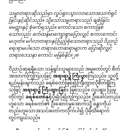
သမ္မာတရားဆိုသည်မှာ
လှုပ်ရှားသွားလာသောအသက်ရှင်
ခြင်းနှင့်ဆိုင်သည်။
သို့သော်သမ္မတရားသည်
ချစ်ခြင်း
မေတ္တာနှင့်
စုံဖက်ရသည်။
ကောင်းသော
စကားဖြစ်
သော်လည်း
ခက်ထန်မာကျောစွာပြောလျှင်
စကားကောင်း
မဟုတ်။
မင်္ဂလာတရားနှင့်ပြည့်စုံသောတရားသည်
ဝိညာဉ်
ရေးရာမပါသော
တရားဟောဆရာများက
ပြောဆိုလျှင်
တရားဒေသနာ
ကောင်း
မဖြစ်နိုင်။၂၈
ဝိညာဉ်ဆုရရှိသော သန့်ရှင်းသူများသည် အမှုတော်တွင် စိတ်
အားတက်ကြွကြသဖြင့်
အရာရာ၌
ကြီးပွား
ကြသည်။ သူတို့
ရည်မှန်းချက်သည် ခရစ်တော်ဖြစ်၍ကြီးထွားလိုစိတ်ရှိကြ
သဖြင့်
အရာရာ၌
ကြီးထွားခြင်း
ဖြစ်သည်။ လှုပ်ရှား ပြုမူ
တိုင်တွင်
ခရစ်တော်နှင့်
ပို၍ပို၍တူကြသည်။ ဦးခေါင်းတည်း
ဟူသော ခရစ်တော်၏ ဦးဆောင်မှုအောက်သို့ ခန္ဓာကိုယ်
တည်းဟူသောအသင်းတော်ကလိုက်ပါ၍ ပိုမိုထိရောက်
တွင်ကျယ်သည်။