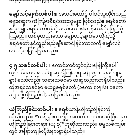
မျှော်လင့်ချက်တစ်ပါး။
အသင်းတော်၌ ပါဝင်သူတိုင်းသည်
ရှေးမဆွက ကံကြမ္မာစီရင်ထားသူများ ဖြစ်သည်။ ခရစ်တော်
နှင့်တူ၍ ခရစ်တော်ကဲ့သို့ ခရစ်တော်၏ဘုန်းတန်ခိုး ပြည့်စုံ
ကြမည်။ တစ်ခုတည်းသော မျှော်လင့်ချက်မှာ ထိုကဲ့သို့
ခရစ်တော်နှင့်တူညီမည့်ချီဆောင်ခြင်းကာလကို မျှော်လင့်
တောင့်တခြင်းဖြစ်သည်။
၄
:
၅
သခင်တစ်ပါး
။
ကောင်းကင်တွင်၎င်း၊မြေကြီးပေါ်
တွင်၎င်း၊ဘုရားငယ်များစွာရှိကြ(ဘုရားများစွာ၊ သခင်များ
စွာ) သော်လည်း ဘုရားသခင်မှာ တဆူတည်းသာရှိပါသည်။
ထိုအရှင်သခင်မှာ ယေရှုခရစ်တော် (၁ကော ၈း၅၊၆၊ ၁ကော
၁:၂ တို့ကိုကြည့်ပါ)သာဖြစ်ပါသည်။
ယုံကြည်ခြင်းတစ်ပါး
။
ခရစ်ယာန်ယုံကြည်ခြင်းကို
ဆိုလိုသည်။ ”သန့်ရှင်းသူတို့၌ အထက်ကအပ်ပေးခဲ့ပြီးသော
ယုံကြည်ခြင်းတရား (ယု ၃)”ဟုဆိုထားသည်။ ဓမ္မသစ်ကျမ်း
တွင် အခြားကျမ်းပိုဒ်များစွာရှိပါသည်။