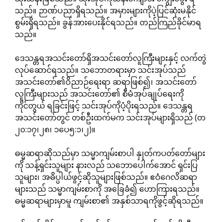
သည်။ ဉာဏ်ပညာရှိရသည်။ အမှားများကိုပဲ့ပြင်ဆုံးမနိုင်
စွမ်းရှိရသည်။ ခွန်အားပေးနိုင်ရသည်။ တည်ကြည်ခိုင်မာရ
သည်။
ဒေသန္တရအသင်းတော်ရှိအသင်းတော်လူကြီးများနှင့် လက်တွဲ
လုပ်ဆောင်ရသည်။ သဘောတရားမှာ သင်းအုပ်သည်
အသင်းတော်၏ဝိညာဉ်ရေးရာ ဆရာဖြစ်၍၊ အသင်းတော်
လူကြီးများသည် အသင်းတော်၏ စီမံအုပ်ချုပ်ရေးကို
ကိုင်တွယ် ရခြင်းဖြင့် သင်းအုပ်ကိုပံ့ပိုးရသည်။ ဒေသန္တရ
အသင်းတော်တွင် တစ်ဦးထက်မက သင်းအုပ်များရှိသည် (တ
၂၀:၁၇၊၂၈၊ ၁ပေ၅:၁၊၂)။
ဓမ္မဆရာဆိုသည်မှာ သမ္မာကျမ်းစာပါ နှုတ်ကပတ်တော်များ
ကို သန့်ရှင်းသူများ နားလည် သဘောပေါက်အောင် ရှင်းပြ
သူများ၊ အဓိပ္ပါယ်ဖွင့်ဆိုသူများဖြစ်သည်။ ဧဝံဂေလိဆရာ
များသည် သမ္မာကျမ်းစာကို အခြေခံ၍ ဟောကြားရသည်။
ဓမ္မဆရာများမှာမူ ကျမ်းစာ၏ အနှစ်သာရကိုဖွင့်ဆိုရသည်။