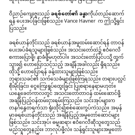
ဝိညာဉ်ကျေးဇူးသည်
ခရစ်တော်၏
ခန္ဓာ
ကိုယ်တည်ဆောက်
ရန် ပေးအပ်ခြင်းဖြစ်သည်။ Vance Havner က ဤသို့ရှင်း
ပြသည်။
ခရစ်ယာန်တိုင်းသည် ခရစ်ယာန်အမှုထမ်းဆောင်ရန် တာဝန်
ပေးအပ်ခံရသူများဖြစ်သည်။ အသင်းတော်ထဲ၌ ဧဝံဂေလိ
စကားပြောဖို့၊ နာခံဖို့မဟုတ်ပါ။ အသင်းတော်ပြင်ပသို့ ထွက်
သွား၍ ဟောပြောသင့်သည့် အချိန်အခါလည်း ရှိရသည်။
ထိုသို့ ဟောပြောရန် ခန့်ထားသူများဖြစ်သည်။
ဘုရားသခင်၏ သက်သေခံများဖြစ်ကြရသည်။ တရားပလ္လင်
စိုးမိုးခြင်း၊ ငွေကြေးရှုပ်ထွေးခြင်း ပြုစရာနေရာမဟုတ်။
ယနေ့ခေတ်ကာလတွင် အသင်းတော်တာဝန် ထမ်းဆောင်ဖို့
အချိန်ပြည့်ဝန်ထမ်းငှားရမ်းကြသည်။ သင်းအုပ်များက
တနင်္ဂနွေတရက်သာ ရုံးထိုင်၍စစ်ဆေးကွပ်ကဲသည်။ အမှန်
မှာခရစ်ယာန်တိုင်းသည် အချိန်ပြည့်အမှုတော်ဆောင်များ
ဖြစ်သည်။ သင်းအုပ်၊ ဓမ္မဆရာ၊ ဧဝံဂေလိဆိုသူတွေသည်
မည်သူတွေနည်း။ ဘာလုပ်ဖို့လဲ။ သန့်ရှင်းသူများအမှုတော်