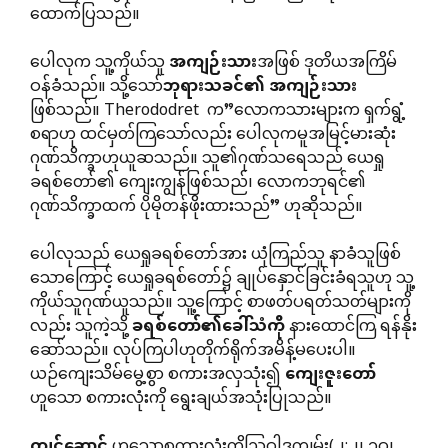
ထောက်ပြသည်။
ပေါလုက သူ့ကိုယ်သူ
အကျဉ်းသား
အဖြစ် ဒုတိယအကြိမ်
ဝန်ခံသည်။ သို့သော်
ဘုရားသခင်၏
အကျဉ်းသား
ဖြစ်သည်။ Therododret က”လောကသားများက ရှက်ရွံ့
စရာဟု ထင်မှတ်ကြသော်လည်း ပေါလုကမူအမြင့်မားဆုံး
ဂုဏ်သိက္ခာဟုယူဆသည်။ သူ၏ဂုဏ်သရေသည် ယေရှု
ခရစ်တော်၏ ကျေးကျွန်ဖြစ်သည်၊ လောကဘုရင်၏
ဂုဏ်သိက္ခာထက် ပိုမိုတန်ဖိုးထားသည်” ဟုဆိုသည်။
ပေါလုသည် ယေရှုခရစ်တော်အား ယုံကြည်သူ နာခံသူဖြစ်
သောကြောင့် ယေရှုခရစ်တော်၌ ချုပ်နှောင်ခြင်းခံရသူဟု သူ့
ကိုယ်သူဂုဏ်ယူသည်။ သူ့ကြောင့် စာဖတ်ပရတ်သတ်များကို
လည်း သူကဲ့သို့
ခရစ်တော်၏ခေါ်သံကို
နားထောင်ကြ ရန်နိုး
ဆော်သည်။ လုပ်ကြပါဟုတိုက်ရိုက်အမိန့်မပေးပါ။
ယဉ်ကျေးသိမ်မွေ့စွာ စကားအလှသုံး၍
ကျေးဇူးတော်
ဟူသော စကားလုံးကို ရွေးချယ်အသုံးပြုသည်။
ကျင့်ဆောင်
ဟူသောစကားလုံးကိုဩဝါဒကျမ်း(၂:၂၊ ၁ဝ၊