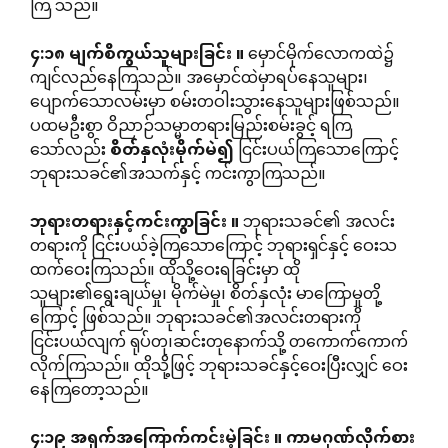
ကြ သည်။
၄
:
၁၈
မျက်စိကွယ်သူများခြင်း
။
မှောင်မိုက်လောကထဲ၌
ကျင်လည်နေကြသည်။ အမှောင်ထဲမှာရပ်နေသူများ၊
ပျောက်သောလမ်းမှာ စမ်းတဝါးသွားနေသူများဖြစ်သည်။
ပထမဦးစွာ ဝိညာဉ်သမ္မာတရားမြည်းစမ်းခွင့် ရကြ
သော်လည်း
စိတ်နှလုံးမိုက်မဲ၍
ငြင်းပယ်ကြသောကြောင့်
ဘုရားသခင်၏အသက်နှင့် ကင်းကွာကြသည်။
ဘုရားတရားနှင့်ကင်းကွာခြင်း
။
ဘုရားသခင်၏ အလင်း
တရားကို ငြင်းပယ်ခဲ့ကြသောကြောင့် ဘုရားရှင်နှင့် ဝေးသ
ထက်ဝေးကြသည်။ ထိုသို့ဝေးရခြင်းမှာ ထို
သူများ၏ရွေးချယ်မှု၊ မိုက်မဲမှု၊ စိတ်နှလုံး မာကြောမှုတို့
ကြောင့် ဖြစ်သည်။ ဘုရားသခင်၏အလင်းတရားကို
ငြင်းပယ်လျက် ရုပ်တု၊ဆင်းတုနောက်သို့ တကောက်ကောက်
လိုက်ကြသည်။ ထိုသို့ဖြင့် ဘုရားသခင်နှင့်ဝေးပြီးလျှင် ဝေး
နေကြတော့သည်။
၄
:
၁၉
အရှက်အကြောက်ကင်းမဲ့ခြင်း
။
ကာမဂုဏ်လိုက်စား