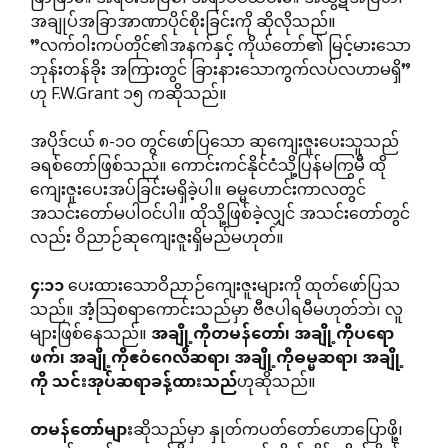
အချုပ်အခြာအာဏာပိုင်စိုးခြင်းကို ဆိုလိုသည်။
”လက်ဝါးကပ်တိုင်၏အနက်နှင့် ကိုယ်တော်၏ မြင့်မားသော
ဘုန်းတန်ခိုး အကြားတွင် ခြားနားသောကွက်လပ်လဟာမရှိ”
ဟု F.W.Grant ၁၅ ကဆိုသည်။
အပိုဒ်ငယ် ၈-၁ဝ တွင်ဖော်ပြသော ဆုကျေးဇူးပေးသူသည်
ခရစ်တော်ဖြစ်သည်။ ကောင်းကင်နိုင်ငံသို့ပြန်မကြွမီ ထို
ကျေးဇူးပေးအပ်ခြင်းမရှိခဲ့ပါ။ ဓမ္မဟောင်းကာလတွင်
အသင်းတော်မပါဝင်ပါ။ ထိုသို့ဖြစ်ခဲ့လျှင် အသင်းတော်တွင်
လည်း ဝိညာဉ်ဆုကျေးဇူးရှိမည်မဟုတ်။
၄
:
၁၁
ပေးထားသောဝိညာဉ်ကျေးဇူးများကို ထုတ်ဖော်ပြသ
သည်။ အံ့ဩစရာကောင်းသည်မှာ ဗီဇပါရမီမဟုတ်ဘဲ၊ လူ
များဖြစ်နေသည်။
အချို့ကိုတမန်တော်၊
အချို့ကိုပရော
ဖက်၊
အချို့ကိုဧဝံဂေလိဆရာ၊
အချို့ကိုဓမ္မဆရာ၊
အချို့
ကို
သင်းအုပ်ဆရာခန့်ထားသည်
ဟုဆိုသည်။
တမန်တော်များ
ဆိုသည်မှာ နှုတ်ကပတ်တော်ဟောပြောဖို့၊