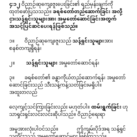
၄
:
၁၂
ဝိညာဉ်ဆုကျေးဇူးပေးခြင်း၏ ရည်မှန်းချက်ကို
ထုတ်ဖော်ပြသသည်။
ခရစ်တော်တည်ဆောက်ခြင်း
အလို့
ငှာ၊သန့်ရှင်းသူများအား
အမှုတော်ဆောင်ခြင်းအတွက်
အသင့်ပြင်ဆင်ပေးရန်ဖြစ်သည်။
၁။ ဝိညာဉ်ဆုကျေးဇူးသည်
သန့်ရှင်းသူများ
အား
စနစ်တကျရှိရန်၊
၂။
သန့်ရှင်းသူများ
အမှုတော်ဆောင်ရန်၊
၃။ ခရစ်တော်၏ ခန္ဓာကိုယ်တည်ဆောက်ရန်၊ အမှုတော်
ဆောင်ခြင်းသည် သီးသန့်ကန့်သတ်ခြင်းမရှိပါ။
အထူးတလည်
လေ့ကျင့်သင်ကြားခြင်းလည်း မဟုတ်ပါ။
ထမ်းရွက်ခြင်း
ဟု
သာရှင်းရှင်းလင်းလင်းဆိုပါသည်။ ဝိညာဉ်ရေးရာ
အမှုအားလုံးပါဝင်သည်။ ဤကျမ်းပိုဒ်အရ သန့်ရှင်
သူတိုင်းသည် အမှုတော်ဆောင်များ ဖြစ်ကြသည်။