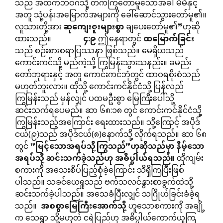
သည် အထက်ဘဝဂ်သို့ တက်ကြွတော်မူသောအခါ မိမိနှင့်
အတူ သုံ့ပန်းအမြောက်အများကို ခေါ်ဆောင်သွားတော်မူ၏။
လူသားတို့အား
ဆုကျေးဇူးများစွာ
ချပေးတော်မူ၏”ဟုဆို
ထားသည်။
၄
:
၉
ဤနေရာတွင်
ထမြောက်ခြင်း
သည် စဉ်းစားစရာပြဿနာ ဖြစ်သည်။ မေရှိယသည်
ကောင်းကင်သို့ မည်ကဲ့သို့ ကြွမြန်းသွားသနည်း။ ခမည်း
တော်ဘုရားနှင့် အတူ ကောင်းကင်ဘုံတွင် ထာဝရစိုးစံသည်
မဟုတ်ဘူးလား။ ထိုသို့ ကောင်းကင်နိုင်ငံသို့ ပြန်လည်
ကြွမြန်းသည် မှန်လျှင် ပထမဦးစွာ မြေကြီးပေါ်သို့
ဆင်းသက်ရပေမည်။ ဆာ ၆၈:၁၈ တွင် ကောင်းကင်နိုင်ငံသို့
ကြွမြန်းသည့်အကြောင်း ရေးထားသည်။ သို့ကြောင့် အပိုဒ်
ငယ်(၉)သည် အပိုဒ်ငယ်(၈)နောက်သို့ လိုက်ရသည်။ ဆာ ၆၈
တွင် ”
မြင့်သောအရပ်သို့ကြွသည်
”
ဟုဆိုသည်မှာ
နိမ့်သော
အရပ်သို့
ဆင်းသက်ခဲ့သည်ဟု
အဓိပ္ပါယ်ရသည်။
ထိုကျမ်း
စကားကို အသေးစိပ်ပြည့်စုံခဲ့ကြောင်း သိရှိကြပြီးဖြစ်
ပါသည်။ သခင်ယေရှုသည် ဗက်သလင်နွားစာခွက်ထဲသို့
ဆင်းသက်ခဲ့ပါသည်။ အသေခံပြီးလျှင် သဂြိုဟ်ခြင်းခံခဲ့ရ
သည်။
အစစွာမြေကြီးအောက်သို့
ဟူသောစကားကို အချို့
က သေရွာ သို့မဟုတ် ငရဲပြည်ဟု အဓိပ္ပါယ်ကောက်ယူကြ