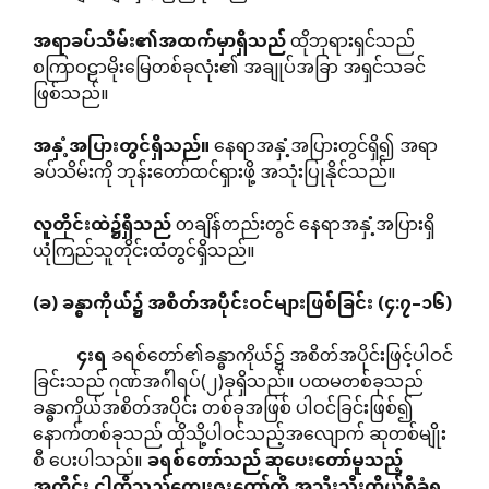
အရာခပ်သိမ်း၏အထက်မှာရှိသည်
ထိုဘုရားရှင်သည်
စကြာဝဠာမိုးမြေတစ်ခုလုံး၏ အချုပ်အခြာ အရှင်သခင်
ဖြစ်သည်။
အနှံ့အပြားတွင်ရှိသည်။
နေရာအနှံ့အပြားတွင်ရှိ၍ အရာ
ခပ်သိမ်းကို ဘုန်းတော်ထင်ရှားဖို့ အသုံးပြုနိုင်သည်။
လူတိုင်းထဲ၌ရှိသည်
တချိန်တည်းတွင် နေရာအနှံ့အပြားရှိ
ယုံကြည်သူတိုင်းထံတွင်ရှိသည်။
(
ခ
)
ခန္ဓာကိုယ်၌
အစိတ်အပိုင်းဝင်များဖြစ်ခြင်း
(
၄
:
၇
–
၁၆
)
၄းရ
ခရစ်တော်၏ခန္ဓာကိုယ်၌ အစိတ်အပိုင်းဖြင့်ပါဝင်
ခြင်းသည် ဂုဏ်အင်္ဂါရပ်(၂)ခုရှိသည်။ ပထမတစ်ခုသည်
ခန္ဓာကိုယ်အစိတ်အပိုင်း တစ်ခုအဖြစ် ပါဝင်ခြင်းဖြစ်၍
နောက်တစ်ခုသည် ထိုသို့ပါဝင်သည့်အလျောက် ဆုတစ်မျိုး
စီ ပေးပါသည်။
ခရစ်တော်သည်
ဆုပေးတော်မူသည့်
အတိုင်း
ငါတို့သည်ကျေးဇူးတော်ကို
အသီးသီးကိုယ်စီခံရ