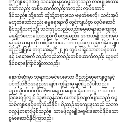
ဤကျမ်းပိုဒ်အရ သင်းအုပ်နှင့်ဓမ္မဆရာသည် တစ်မျိုးစီထား
သော်လည်း တစ်ယောက်တည်းကလည်း လုပ်ဆောင်
နိုင်သည်။ သို့သော် ထိုသို့တရားသေ မမှတ်စေလို။ သင်းအုပ်
မဟုတ်သော်လည်း ဓမ္မရေးရာကို တွင်ကျယ်စွာ လုပ်ဆောင်
နိုင်သူရှိသကဲ့သို့၊ သင်းအုပ်သည်လည်းဓမ္မဆရာဆုကျေးဇူး
မရရှိဘဲဟောပြောသည်ကို တွေ့ရမည်။ အကယ်၍ သင်းအုပ်
နှင့်ဓမ္မ ဆရာကို တစ်ဦးတစ်ယောက်တည်းဟု ယူမှတ်နိုင်လျှင်
၂၆
ထိုညီမျှခြင်း တရားအရ
၂:၂ဝ တွင် ပါရှိသောတမန်တော်
နှင့် ပရောဖက် သည်လည်းတစ်ဦးတစ်ယောက်တည်း ယူမှတ်
နိုင်စရာကြောင်းရှိလာသည်။
နောက်ဆုံးမှာ ဘုရားသခင်ပေးသော ဝိညာဉ်ဆုကျေးဇူးနှင့်
ပင်ကိုယ်ဗီဇအရည်အချင်း ကွခြားမှု ရှင်းပြလိုပါသည်။
မည်သို့ပင်ပင်ကိုယ်ဗီဇအရည်အချင်း ရှိစေကာမူ ကယ်တင်
ခြင်းမရရှိလျှင် သူ၏သွန်သင် ဟောပြောချက်များသည် ဓမ္မ
သစ်ကျမ်းနှင့်မကိုက်ညီနိုင်။ ဝိညာဉ်ဆုကျေးဇူးသည် သဘာ
ဝလွန်တရားဖြစ်သည်။ သာမန်လူမျိုးမစွမ်းဆောင်နိုင်သော
စွမ်းဆောင်နိုင်ကြသည်။