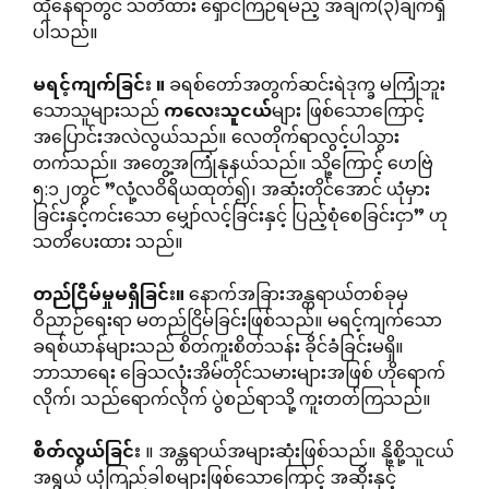
ထိုနေရာတွင် သတိထား ရှောင်ကြဉ်ရမည့် အချက်(၃)ချက်ရှိ
ပါသည်။
မရင့်ကျက်ခြင်း
။
ခရစ်တော်အတွက်ဆင်းရဲဒုက္ခ မကြုံဘူး
သောသူများသည်
ကလေးသူငယ်
များ ဖြစ်သောကြောင့်
အပြောင်းအလဲလွယ်သည်။ လေတိုက်ရာလွင့်ပါသွား
တက်သည်။ အတွေ့အကြုံနုနယ်သည်။ သို့ကြောင့် ဟေဗြဲ
၅:၁၂တွင် ”လုံ့လဝိရိယထုတ်၍၊ အဆုံးတိုင်အောင် ယုံမှား
ခြင်းနှင့်ကင်းသော မျှော်လင့်ခြင်းနှင့် ပြည့်စုံစေခြင်းငှာ” ဟု
သတိပေးထား သည်။
တည်ငြိမ်မှုမရှိခြင်း။
နောက်အခြားအန္တရာယ်တစ်ခုမှ
ဝိညာဉ်ရေးရာ မတည်ငြိမ်ခြင်းဖြစ်သည်။ မရင့်ကျက်သော
ခရစ်ယာန်များသည် စိတ်ကူးစိတ်သန်း ခိုင်ခံခြင်းမရှိ။
ဘာသာရေး ခြေသလုံးအိမ်တိုင်သမားများအဖြစ် ဟိုရောက်
လိုက်၊ သည်ရောက်လိုက် ပွဲစည်ရာသို့ ကူးတတ်ကြသည်။
စိတ်လွယ်ခြင်း
။ အန္တရာယ်အများဆုံးဖြစ်သည်။ နို့စို့သူငယ်
အရွယ် ယုံကြည်ခါစများဖြစ်သောကြောင့် အဆိုးနှင့်