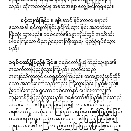
သည်။ ထိုကာလတွင်မူ အသေအချာ တွေ့မြင်ကြရမည်။
ရင့်ကျက်ခြင်း
။
ချီဆောင်ခြင်းကာလ ရောက်
သောအခါ ရင့်ကျက်ခြင်း နှင့်ကြီးထွားခြင်း အသက်တာ
ပြီးဆုံး သွားမည်။ ခရစ်တော်၏ခန္ဓာကိုယ်တွင် အသီးသီး
ပါဝင်ကြသော ဝိညာဉ်ရေးရာကြီးထွားမှု ပြည့်စုံရပ်စဲသွား
မည်။
ခရစ်တော်၌ပြည့်စုံခြင်း။
ခရစ်တော်၌ယုံကြည်သူများ၏
အသက်တာပြည့်စုံသွားကြမည်။ လူတိုင်းသည်
အကျင့်သိက္ခာတွင် ယေရှုနှင့်တူကြမည်။ တကမ္ဘာလုံးနှင့်ဆိုင်
သော အသင်းတော်သည်လည်း ကြီးထွားခြင်း ပြည့်စုံမည်။
ဦးခေါင်းတည်းဟူသောခရစ်တော်နှင့် ပေါင်းဖက်လျှက်
ဘုန်းတန်ခိုးပြည့်စုံသွားမည်။ ခရစ်တော်၏ပြည့်စုံခြင်းသည်
အသင်း တော်၏ပြည့်စုံခြင်းဖြစ်၍ အရာခပ်သိမ်းသည်
ခရစ်တော်၌ အဆုံးသတ်ကြမည်။
ခရစ်တော်၏ပြည့်စုံခြင်း
ပမာဏရပ်
ဟူသည်မှာ အသင်းတော်၏ပြည့်စုံခြင်းဖြစ်၍
ဘုရားသခင်၏အကြံအစည်တော် ပြီးပြည့်စုံခြင်းဖြစ်သည်။