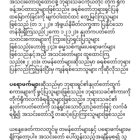
အသင်းတော်ထူထောင်ဖို့ ဘုရားသခင်ကိုယ်တိုင် တိုက် ရိုက်
ခန့်အပ်ထားသူများဖြစ်သည်။ ခရစ်တော်ဘုရားရှင်ပြန်
ထမြောက်ခြင်းကို မျက်ဝါးထင်ထင် တွေ့မြင်ကြသူများ
ဖြစ်သည် (တ ၁:၂၂)။ အံ့ဖွယ်နိမိတ်လက္ခဏာ ပြနိုင်သော
တန်ခိုးရှိကြသည်(၂ကော ၁၂:၁၂)။ နှုတ်ကပတ်တော်
သတင်းစကားများကို ကြားပြောရှင်းပြသူများ
ဖြစ်သည်(ဟောဗြဲ၂:၄)။ ဓမ္မသစ်ကျမ်းပရောဖက်များ
ဖြစ်သည်နှင့်အညီ အသင်းတော်များ ထူထောင်ကြ
သည်(ဧ၂:၂ဝ)။ တမန်တော်များဆိုသည်မှာ ခရစ်တော်ဘုရား
ပြန်လည်ကြွမြန်းပြီးမှ ကျန်ရစ်သောသူများ ကိုဆိုလိုသည်။
ပရောဖက်များ
ဆိုသည်မှာ ဘုရားရှင်၏နှုတ်တော်ထွက်
စကားများကို ဖွင့်ပြသူများဖြစ်သည်။ ဘုရားသခင်၏ကားကို
တိုက်ရိုက်လက်ခံရရှိသူများဖြစ်သည်။ ဘုရားသခင်၏
နှုတ်ကပတ်တော်ကို သန့်ရှင်းသောဝိညာဉ်တော်ဖြင့် လက်ခံ
ရရှိ၍ အသင်းတော်သို့ တဆင့်ပြောကြားသူများဖြစ်သည်။
ယနေ့ခေတ်ကာလတွင်မူ တမန်တော်များနှင့် ပရောဖက်များမ
ရှိကြတော့ပါ။ အသင်းတော် ပေါ်ထွန်းသည့်အချိန်မှစ၍ သူ