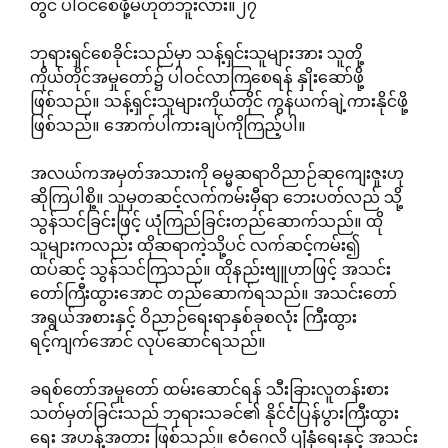
တွင် ပါဝင်စေဖို့မဟုတ်ဘူးလား။၂၇
ဘုရားရှင်စေခိုင်းသည်မှာ သန့်ရှင်းသူများအား သူတို့
ကိုယ်တိုင်အမှုတော်၌ ပါဝင်လာကြစေရန် နှိုးဆော်ဖို့
ဖြစ်သည်။ သန့်ရှင်းသူများကိုယ်တိုင် ကွန်ယက်ချဲ့ကားနိုင်ဖို့
ဖြစ်သည်။ အောက်ပါကားချပ်ကိုကြည့်ပါ။
အလယ်ကအမှတ်အသားကို ဓမ္မဆရာဝိညာဉ်ဆုကျေးဇူးဟု
ဆိုကြပါစို့။ သူမှတဆင့်လက်ကမ်းမှီရာ ဘေးပတ်လည် သို့
သွန်သင်ခြင်းဖြင့် ယုံကြည်ခြင်းတည်ဆောက်သည်။ ထို
သူများကလည်း ထိုဆရာကဲ့သို့ပင် လက်ဆင့်ကမ်း၍
ထပ်ဆင့် သွန်သင်ကြသည်။ ထိုနည်းဗျူဟာဖြင့် အသင်း
တော်ကြီးထွားအောင် တည်ဆောက်ရသည်။ အသင်းတော်
အရွယ်အစားနှင့် ဝိညာဉ်ရေးရာနှစ်ခုစလုံး ကြီးထွား
ရင့်ကျက်အောင် လုပ်ဆောင်ရသည်။
ခရစ်တော်အမှုတော် ထမ်းဆောင်ရန် သီးခြားလူတန်းစား
သတ်မှတ်ခြင်းသည် ဘုရားသခင်၏ နိုင်ငံပြန်ပွားကြီးထွား
ရေး အဟန့်အတား ဖြစ်သည်။ ဧဝံဂေလိ ပျံနှံရေးနှင့် အသင်း