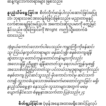
ဆန့်ကျင်ဘက်တရားများ ဖြစ်သည်။
နူးညံ့သိမ်မွေ့ခြင်း။
စိတ်လိုက်မာန်ပါလုပ်ဆောင်ခြင်းမပြု
ဘဲ၊ ဘုရားသခင်အားဝန်ခံခြင်းဖြစ်သည်။ မညှာတာမှုနှင့်
လက်စားချေခြင်းမပြုပါ။ အကောင်းဆုံးဥပမာကို တွေ့မြင်
နိုင်သည်။ ထိုကြောင်းကို Wright ကဤသို့ထောက်ခံ
ထားသည်။
အံ့ဖွယ်ကောင်းလောက်ပါပေသည်။
ကမ္ဘာကြီးကိုဖန်ဆင်း
သူ၊
ကြယ်နက္ခတ်တာရာများ
ဖန်ဆင်း၍၊
စနစ်တကျချိန်
ဆွဲထားသူ၊
တောင်ကုန်းတောင်တန်းများကိုလည်း
အလေးချိန်
ညီမျှစွာ
ချိန်ဆတတ်သူ၊
ရေလယ်ကျွန်းမှစ၍
အသေးစိတ်ပြုပြင်တတ်သူ၊
ပင်လယ်သမုဒ္ဒရာများကိုလည်း
စနစ်တကျ
ပြင်ဆင်သူသည်
မိုးကောင်းကင်မှ
ဆင်းသက်
လာ၍
လူ့ဘဝခံယူသောအခါမောက်မာထောင်လွှားခြင်း
မရှိ၊
နူးညံ့သိမ်မွေ့စွာ
နေသည်။
လူသားများအတွက်
မမေ့
ပျောက်နိုင်သော
စံနမူနာအသက်တာ
ပြခဲ့သည်။၂၄
စိတ်ရှည်ခြင်း။
ပုံမှန်အနေအထားမရှိအောင်ပြုလုပ်