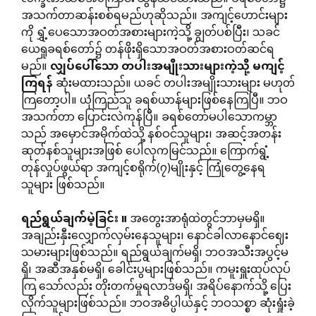
အသက်တာဆန်းစစ်ရမည်ဟုဆိုသည်။ အကျင့်ဟောင်းများ
ကို ရွှံ့ပေသောအဝတ်အစားများကဲ့သို့ ချွတ်ပစ်ပြီး၊ သခင်
ယေရှုခရစ်တော်၌ တန်ဖိုးရှိသောအဝတ်အစားဝတ်ဆင်ရ
မည်။
လျှပ်ပေါ်သော
တပါးအမျိုးသားများကဲ့သို့
မကျင့်
ကြရန်
ဆုံးမထားသည်။ ယခင် တပါးအမျိုးသားများ မဟုတ်
ကြတော့ပါ။ ယုံကြည်သူ ခရစ်ယာန်များဖြစ်နေကြပြီ။ ဘဝ
အသက်တာ ပြောင်းလဲကုန်ပြီ။ ခရစ်တော်မပါသောကမ္ဘာ
သည် အမှောင်အမိုက်ထဲသို့ နစ်ဝင်သူများ၊ အဆင့်အတန်း
ဆုတ်နစ်သူများအဖြစ် ပေါလုကမြင်သည်။ ကြောက်ရွံ့
တုန်လှုပ်ဖွယ်ရာ အကျင့်စရိုက်(၇)မျိုးနှင့် ကြုံတွေ့နေရ
သူများ ဖြစ်သည်။
ရည်ရွယ်ချက်မဲ့ခြင်း
။
အတွေးအာရုံထဲတွင်ဘာမှမရှိ။
အချည်းနှီးလျှောက်လှမ်းနေသူများ၊ နောင်ခါလာနောင်ဈေး
သမားများဖြစ်သည်။ ရည်ရွယ်ချက်မရှိ၊ ဘဝအသီးအပွင့်မ
ရှိ၊ အဆီအနှစ်မရှိ၊ ခေါင်းပွများဖြစ်သည်။ ကမူးရှူးထုပ်လုပ်
ကြ သော်လည်း တိုးတက်မှုရလာဒ်မရှိ၊ အရိပ်နောက်သို့ ပြေး
လိုက်သူများဖြစ်သည်။ ဘဝအဓိပ္ပါယ်နှင့် ဘဝသစ္စာ ဆုံးရှုံးခဲ့