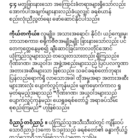
၄
:
၄
မတူခြားနားသော အကြောင်းခံတရားများရှိသော်လည်း
အောက်ပါအချက်များနားလည်ခံယူလျှင် ခရစ်ယာန်
စည်းလုံးညီညွတ်ရေး ဖော်ဆောင်နိုင်ပါသည်။
ကိုယ်တကိုယ်။
လူမျိုး၊ အသားအရောင်၊ နိုင်ငံ၊ ယဉ်ကျေးမှု၊
ဘာသာစကား၊ စရိုက်ဗီဇအမျိုးမျိုး ခြားနားသော်လည်း ပင်
တေကုတ္တေနေ့မှစ၍ ချီဆောင်ခြင်းကာလတိုင်အောင်
ယုံကြည်သူများသည် တသွေးတသားတည်း ရှိကြသည်။
ဂိုဏ်းဂဏ၊ အယူဝါဒ၊ အဖွဲ့အစည်းများသည် ပြင်ပလက္ခဏာ
အတားအဆီးများသာ ဖြစ်သည်။ သခင်ခရစ်တော်ဘုရား
ပြန်လည်ရောက်ရှိ လာသောအခါ ထိုအမှုအရာ အတားအဆီး
များအားလုံး ပျောက်လွင့်ကုန်မည်။ မျက်မှောက်ကာလ ရှု
မှတ်ရမည့်အရာသည် ”ဂိုဏ်းဂဏ၊ အယူဝါဒများသည်
ပျောက်လွင့်ကုန်မည်၊ ယေရှုခရစ်တော်၌ အရာခပ်သိမ်း
စုစည်းကြမည်” ဟုဖြစ်သည်။
ဝိညာဉ်တဝိညာဉ်
။
ယုံကြည်သူအသီးသီးထဲတွင် ကျိန်းဝပ်
သောဝိညာဉ် (၁ကော ၆:၁၉)သည် ခရစ်တော်၏ ခန္ဓာကိုယ်၌
တည်သောဝိညာဉ်ဖြစ်သည် (၁ကော ၃:၁၆)။