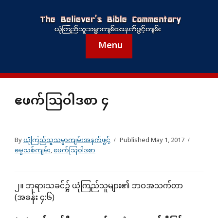
Menu
ဧဖက်သြဝါဒစာ ၄
By
ယုံကြည်သူသမ္မာကျမ်းအနက်ဖွင့်
Published
May 1, 2017
ဓမ္မသစ်ကျမ်း
,
ဧဖက်သြဝါဒစာ
၂။ ဘုရားသခင်၌ ယုံကြည်သူများ၏ ဘဝအသက်တာ
(အခန်း ၄:၆)