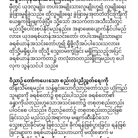
မှီတွင် ယုဒလူမျိုး၊ တပါးအမျိုးသားလူမျိုးဟူ၍ လူမျိုးရေး
ခွဲခြားမှုရှိခဲ့သည်။ ထိုလူမျိုးရေး ခွဲခြားမှုအုတ်တံတိုင်းကြီးကို
ယေရှုကဖြိုဖျက်ခဲ့ပြီ။ သို့သော် အသက်တာအသီးသီးတွင်
မည်သို့ပေါင်းစပ်နိုင်မည်နည်း။ အနာဖေးပျောက်နိုင်ပါမည်
လား။ ယုဒခရစ်ယာန်အသင်းတော်၊ တပါးအမျိုးသားများ
ခရစ်ယာန်အသင်းတော်ဟူ၍ ရှိဖို့လိုအပ်ပါသေးသလား။
ထိုသို့မရှိရပါ။ ထိုသို့ သွေးဝမ်းကွဲခြင်း မရှိကြသည့်အပြင်
ခရစ်ယာန်အသက်တာ၌ တလုံးတဝတည်းရှိကြမည်ဟု ပေါ
လုက သွန်သင်ပါ သည်။
ဝိညာဉ်တော်ကပေးသော
စည်းလုံးညီညွတ်ရေးကို
ထိန်းသိမ်းရမည်။ သန့်ရှင်းသောဝိညာဉ်တော်သည် ယုံကြည်
သူများကို ခရစ်တော်၌ စုစည်းပါသည်။ ခရစ်တော်၏
ခန္ဓာကိုယ်တည်းဟူသောအသင်းတော်၌ တစုတစည်းတည်း
ပါဝင်စေ ပါသည်။ ဝိညာဉ်တော်၌ တစုတစည်းတည်းဖြစ်
ခြင်းသည် မည်သည့်အရာကမှ မဖျက်ဆီးနိုင်သော
သွေးစည်းခိုင်မာမှု ဖြစ်သည်။ ခိုက်ရန်ဖြစ်ပွားခြင်း၊ ရန်ဖြစ်
ခြင်းများက ခရစ်ယာန်မိဿဟာယကို မထိုးဖောက် မ