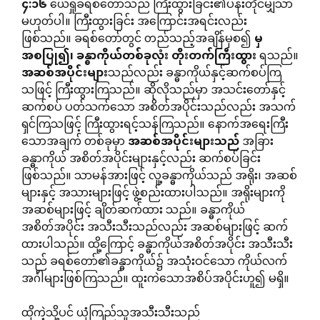
၄
:
၁၆
ယေရှုခရစ်တော်သည် ကြီးထွားခြင်း၏ပန်းတိုင်မျှသာ
မဟုတ်ပါ။ ကြီးထွားခြင်း အကြောင်းအရင်းလည်း
ဖြစ်သည်။ ခရစ်တော်တွင် တည်သည့်အချိန်မှစ၍
မှ
အစပြု၍၊
ခန္ဓာကိုယ်တစ်ခုလုံး
တိုးတက်ကြီးထွား
ရသည်။
အဆစ်အပိုင်းများ
သည်လည်း ခန္ဓာကိုယ်နှင့်ဆက်စပ်ကြ
သဖြင့် ကြီးထွားကြသည်။ ဆိုလိုသည်မှာ အသင်းတော်နှင့်
ဆက်စပ် ပတ်သက်သော အစိတ်အပိုင်းသည်လည်း အသက်
ရှင်ကြသဖြင့် ကြီးထွားရင့်သန်ကြသည်။ နောက်အရေးကြီး
သောအချက် တစ်ခုမှာ
အဆစ်အပိုင်းများသည်
အခြား
ခန္ဓာကိုယ် အစိတ်အပိုင်းများနှင့်လည်း ဆက်စပ်ခြင်း
ဖြစ်သည်။ သာမန်အားဖြင့် လူ့ခန္ဓာကိုယ်သည် အရိုး၊ အဆစ်
များနှင့် အသားများဖြင့် ဖွဲ့စည်းထားပါသည်။ အရိုးများကို
အဆစ်များဖြင့် ချိတ်ဆက်ထား သည်။ ခန္ဓာကိုယ်
အစိတ်အပိုင်း အသီးသီးသည်လည်း အဆစ်များဖြင့် ဆက်
ထားပါသည်။ ထို့ကြောင့် ခန္ဓာကိုယ်အစိတ်အပိုင်း အသီးသီး
သည် ခရစ်တော်၏ခန္ဓာကိုယ်၌ အသုံးဝင်သော ကိုယ်လက်
အင်္ဂါများဖြစ်ကြသည်။ ထူးကဲသောအစိပ်အပိုင်းဟူ၍ မရှိ။
ထိုကဲ့သို့ပင် ယုံကြည်သူအသီးသီးသည်