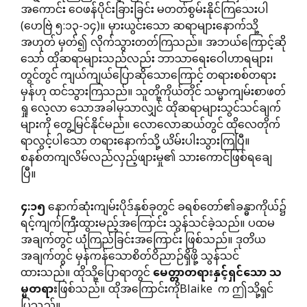
အကောင်း ဝေဖန်ပိုင်းခြားခြင်း မတတ်စွမ်းနိုင်ကြသေးပါ
(ဟေဗြဲ ၅:၁၃-၁၄)။ မှားယွင်းသော ဆရာများနောက်သို့
အဟုတ် မှတ်၍ လိုက်သွားတတ်ကြသည်။ အဘယ်ကြောင့်ဆို
သော် ထိုဆရာများသည်လည်း ဘာသာရေးဝေါဟာရများ၊
တွင်တွင် ကျယ်ကျယ်ပြောဆိုသောကြောင့် တရားစစ်တရား
မှန်ဟု ထင်သွားကြသည်။ သူတို့ကိုယ်တိုင် သမ္မာကျမ်းစာဖတ်
ရှု လေ့လာ သောအခါမှသာလျှင် ထိုဆရာများသွင်သင်ချက်
များကို တွေ့မြင်နိုင်မည်။ လောလောဆယ်တွင် ထိုလေတိုက်
ရာလွင့်ပါသော တရားနောက်သို့ ယိမ်းပါးသွားကြပြီ။
စနစ်တကျလိမ်လည်လှည့်ဖျားမှု၏ သားကောင်ဖြစ်ရချေ
ပြီ။
၄
:
၁၅
နောက်ဆုံးကျမ်းပိုဒ်နှစ်ခုတွင် ခရစ်တော်၏ခန္ဓာကိုယ်၌
ရင့်ကျက်ကြီးထွားမည့်အကြောင်း သွန်သင်ခဲ့သည်။ ပထမ
အချက်တွင် ယုံကြည်ခြင်းအကြောင်း ဖြစ်သည်။ ဒုတိယ
အချက်တွင် မှန်ကန်သောစိတ်ဝိညာဉ်ရှိဖို့ သွန်သင်
ထားသည်။ ထိုသို့ပြောရာတွင်
မေတ္တာတရားနှင့်ရှင်သော
သ
မ္မတရား
ဖြစ်သည်။ ထိုအကြောင်းကိုBlaike က ဤသို့ရှင်
ပြသည်။