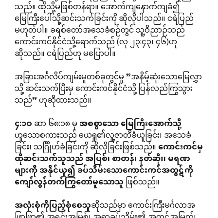
သည်။ ထိုသို့မဖြစ်တန်ရာ။ အောက်ကျနောက်ကျခံ၍
မြေကြီးပေါ်သို့ဆင်းသက်ခြင်းကို ဆိုလိုပါသည်။ ငရဲပြည်
မဟုတ်ပါ။ ခရစ်တော်အသေခံစဉ်တွင် သူ့ဝိညာဉ်သည်
ကောင်းကင်နိုင်ငံသို့ရောက်သည် (လု ၂၃:၄၃၊ ၄၆)ဟု
ဆိုသည်။ ငရဲပြည်ဟု မပြောပါ။
အခြားအင်္ဂလိပ်ကျမ်းမူတစ်ခုတွင်မူ ”အနိမ့်ဆုံးသောမြေလွှာ
သို့ ဆင်းသက်ပြီးမှ ကောင်းကင်နိုင်ငံသို့ ပြန်လည်ကြွသွား
သည်” ဟုဆိုထားသည်။
၄
:
၁ဝ
ဆာ ၆၈:၁၈ မှ
အစစွာသော
မြေကြီးအောက်သို့
ဟူသောစကားသည် ယေရှု၏လူ့ဇာတိခံယူခြင်း၊ အသေခံ
ခြင်း၊ သင်္ဂြိုဟ်ခံခြင်းကို ဆိုလိုခြင်းဖြစ်သည်။
ကောင်းကင်မှ
ထိုဆင်းသက်သူသည်
အပြစ်၊
စာတန်၊
နတ်ဆိုး၊
မရဏ
များကို
အနိုင်ယူ၍
ခပ်သိမ်းသောကောင်းကင်အထွဋ်ကို
ကျော်လွန်တက်ကြွတော်မူသောသူ
ဖြစ်သည်။
အလုံးစုံကိုပြည့်စုံစေသူ
ဆိုသည်မှာ ကောင်းကြီးမင်္ဂလာအ
ဖြာဖြာ၏ အရင်းအမြစ်၊ အရာခပ်သိမ်း၏ အထွဋ်အမြတ်၊