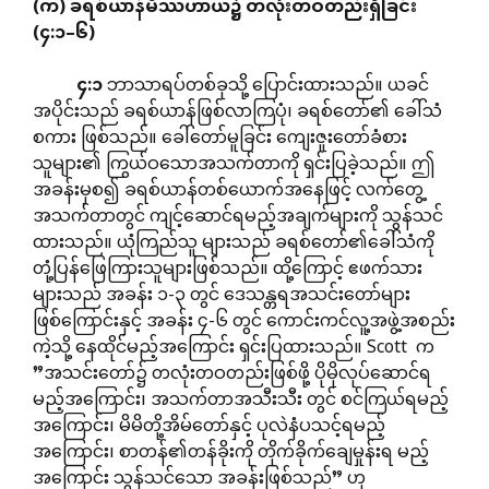
(
က
)
ခရစ်ယာန်မိဿဟာယ၌
တလုံးတဝတည်းရှိခြင်း
(
၄
:
၁
–
၆
)
၄
:
၁
ဘာသာရပ်တစ်ခုသို့ ပြောင်းထားသည်။ ယခင်
အပိုင်းသည် ခရစ်ယာန်ဖြစ်လာကြပုံ၊ ခရစ်တော်၏ ခေါ်သံ
စကား ဖြစ်သည်။ ခေါ်တော်မူခြင်း ကျေးဇူးတော်ခံစား
သူများ၏ ကြွယ်ဝသောအသက်တာကို ရှင်းပြခဲ့သည်။ ဤ
အခန်းမှစ၍ ခရစ်ယာန်တစ်ယောက်အနေဖြင့် လက်တွေ့
အသက်တာတွင် ကျင့်ဆောင်ရမည့်အချက်များကို သွန်သင်
ထားသည်။ ယုံကြည်သူ များသည် ခရစ်တော်၏ခေါ်သံကို
တုံ့ပြန်ဖြေကြားသူများဖြစ်သည်။ ထို့ကြောင့် ဧဖက်သား
များသည် အခန်း ၁-၃ တွင် ဒေသန္တရအသင်းတော်များ
ဖြစ်ကြောင်းနှင့် အခန်း ၄-၆ တွင် ကောင်းကင်လူ့အဖွဲ့အစည်း
ကဲ့သို့ နေထိုင်မည့်အကြောင်း ရှင်းပြထားသည်။ Scott က
”အသင်းတော်၌ တလုံးတဝတည်းဖြစ်ဖို့ ပိုမိုလုပ်ဆောင်ရ
မည့်အကြောင်း၊ အသက်တာအသီးသီး တွင် စင်ကြယ်ရမည့်
အကြောင်း၊ မိမိတို့အိမ်တော်နှင့် ပုလဲနံပသင့်ရမည့်
အကြောင်း၊ စာတန်၏တန်ခိုးကို တိုက်ခိုက်ချေမှုန်းရ မည့်
အကြောင်း သွန်သင်သော အခန်းဖြစ်သည်” ဟု