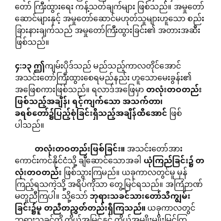
တော် ကြီးထွားရေး ကန့်သတ်ချက်များ ဖြစ်သည်။ အမှုတော်
ဆောင်များနှင့် အမှုတော်ဆောင်မဟုတ်သူများဟူသော စည်း
ခြားနားချက်သည် အမှုတော်ကြီးထွားခြင်း၏ အတားအဆီး
ဖြစ်သည်။
၄
:
၁၃
ဤ
ကျမ်းပိုဒ်သည် မည်သည့်ကာလတိုင်အောင်
အသင်းတော်ကြီးထွားစေရမည်နည်း ဟူသောမေးခွန်း၏
အဖြေစကားဖြစ်သည်။ ရလာဒ်အဖြေမှာ
တလုံးတဝတည်း
ဖြစ်သည့်အချိန်၊
ရင့်ကျက်သော
အသက်တာ၊
ခရစ်တော်၌ပြည့်စုံခြင်းရှိသည့်အချိန်ထိအောင်
ဖြစ်
ပါသည်။
တလုံးတဝတည်းဖြစ်ခြင်း။
အသင်းတော်အား
ကောင်းကင်နိုင်ငံသို့ ချီဆောင်သောအခါ
ယုံကြည်ခြင်း၌
တ
လုံးတဝတည်း
ဖြစ်သွားကြမည်။ ယခုကာလတွင်မူ မှန်
ကြည့်ရသကဲ့သို့ အရိပ်ကိုသာ တွေ့မြင်ရသည်။ အကြံဉာဏ်
မတူညီကြပါ။ သို့သော်
ဘုရားသခင်သားတော်သိကျွမ်း
ခြင်း၌မူ
တညီတညွှတ်တည်းရှိကြသည်။
ယခုကာလတွင်
ဘုရားသခင်ကို ကိုယ့်အမြင်နှင့် ကိုယ်အမျိုးမျိုးမြင်ကြ