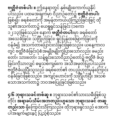
ဗတ္တိဇံတစ်ပါး
။
ဤနေရာတွင် နှစ်မျိုးကောက်ယူနိုင်
ပါသည်။ ပထမအချက်မှာ ဝိညာဉ်တော်၌
ဗတ္တိဇံတပါး
ဖြစ်၍၊ ခရစ်တော်ကို အမှန်တကယ်ယုံကြည်ခြင်းဖြင့် ထို
သူ၏အသက်တာ၌ ယေရှုရှင်သန်ခြင်း (၁ကော
၁၂:၁၃)ဖြစ်သည်။ နောက်
ဗတ္တိဇံတပါး
မှာ ခရစ်တော်
အသေခံခြင်း၊ သင်္ဂြိုဟ်ခြင်း၊ ရှင်ပြန်ထမြောက်ခြင်းကို
ဝန်ခံ၍ အသက်တာပြောင်းလဲခြင်းဖြစ်သည်။ ယနေ့ကာလ
တွင် ဗတ္တိဇံခံခြင်းပုံစံအမျိုးမျိုးကွဲပြားသော်လည်း ခမည်း
တော်၊ သားတော်၊ သန့်ရှင်းသောဝိညာဉ်တော်၌ ဗတ္တိဇံ ခံယူ
ခြင်းကိုသာလျှင် ဓမ္မသစ်ကျမ်းက အသိအမှတ်ပြုပါသည်။
ဗတ္တိဇံခံယူပြီးသူသည် ခရစ်တော်၏ တပည့်ဟုတ်မှန်ကြောင်း
ဝန်ခံခြင်းဖြစ်သည်။ အကျင့်ဟောင်းကို သင်္ဂြိုဟ်ပြီး အသစ်
သောအသက်တာ၌ ဘဝအစပြုခြင်းဖြစ်သည်။
၄
:
၆
ဘုရားသခင်တစ်ဆူ
။
ဘုရားသခင်၏သားသမီးဖြစ်သူ
တိုင်း
အရာခပ်သိမ်းအဘတည်းဟူသော
ဘုရားသခင်
တဆူ
တည်းသာ
ရှိကြောင်းသိကြသည်။ ထိုဘုရားရှင်သည် အောက်
ပါအချက်များနှင့် ပြည့်စုံသည်။