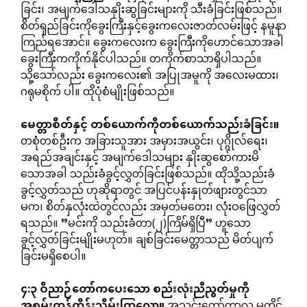
ခြင်း၊ အမျက်ဒေါသနှိုးဆွခြင်းများကို သီးခံခြင်းဖြစ်သည်။
စိတ်ရှည်ခြင်းကိုခွေးကြီးနှင့်ခွေးကလေးဇာတ်လမ်းဖြင့် နမူနာ
ကြည်ရအောင်။ ခွေးကလေးက ခွေးကြီးကိုဟောင်သောအခါ
ခွေးကြီးကကိုက်နိုင်ပါသည်။ တကိုက်စာသာရှိပါသည်။
သို့သော်လည်း ခွေးကလေး၏ အပြုအမူကို အလေးမထား၊
ဂရုမစိုက် ပါ။ ထိုပုံစံမျိုးဖြစ်သည်။
မေတ္တာစိတ်နှင့်
တစ်ယောက်ကိုတစ်ယောက်သည်းခံခြင်း။
တစုံတစ်ဦးက အခြားသူအား အမှားအယွင်း၊ ပုဂ္ဂိုလ်ရေး၊
အရည်အချင်းနှင့် အမျက်ဒေါသများ နှိုးဆွစော်ကားမိ
သောအခါ သည်းခံခွင့်လွှတ်ခြင်းဖြစ်သည်။ ထိုသို့သည်းခံ
ခွင့်လွှတ်သည် ဟုဆိုရာတွင် အပြင်ပန်းနှုတ်ဖျားတွင်သာ
မက၊ စိတ်နှလုံးထဲတွင်လည်း အမှတ်မတေး၊ လုံးဝဖြေလွှတ်
ရသည်။ ”မင်းကို သည်းခံတာ(၂)ကြိမ်ရှိပြီ” ဟူသော
ခွင့်လွှတ်ခြင်းမျိုးမဟုတ်။ ချစ်ခြင်းမေတ္တာသည် မိတ်ပျက်
ခြင်းမရှိစေပါ။
၄
:
၃
ဝိညာဉ်တော်ကပေးသော
စည်းလုံးညီညွတ်မှုကို
အစွမ်းကုန်ထိန်းသိမ်းကြလော့။
အသင်းတော်ကာလ မတိုင်