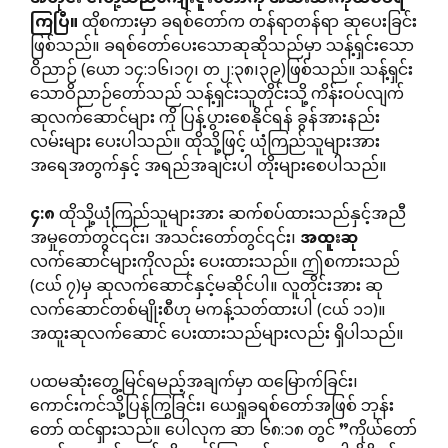
ကြပြီ။
ထိုစကားမှာ ခရစ်တော်က တန်ရာတန်ရာ ဆုပေးခြင်း
ဖြစ်သည်။ ခရစ်တော်ပေးသောဆုဆိုသည်မှာ သန့်ရှင်းသော
ဝိညာဉ် (ယော ၁၄:၁၆၊၁၇၊ တ၂:၃၈၊၃၉)ဖြစ်သည်။ သန့်ရှင်း
သောဝိညာဉ်တော်သည် သန့်ရှင်းသူတိုင်းသို့ ကိန်းဝပ်လျက်
ဆုလက်ဆောင်များ ကို ပြန့်ပွားစေနိုင်ရန် ခွန်အားနည်း
လမ်းများ ပေးပါသည်။ ထိုသို့ဖြင့် ယုံကြည်သူများအား
အရေအတွက်နှင့် အရည်အချင်းပါ တိုးများစေပါသည်။
၄
:
၈
ထိုသို့ယုံကြည်သူများအား ဆက်စပ်ထားသည်နှင့်အညီ
အမှုတော်တွင်၎င်း၊ အသင်းတော်တွင်၎င်း၊
အထူးဆု
လက်ဆောင်များကိုလည်း ပေးထားသည်။ ဤစကားသည်
(ငယ် ၇)မှ ဆုလက်ဆောင်နှင့်မဆိုင်ပါ။ လူတိုင်းအား ဆု
လက်ဆောင်တစ်မျိုးစီဟု မကန့်သတ်ထားပါ (ငယ် ၁၁)။
အထူးဆုလက်ဆောင် ပေးထားသည်များလည်း ရှိပါသည်။
ပထမဆုံးတွေ့မြင်ရမည့်အချက်မှာ ထမြောက်ခြင်း၊
ကောင်းကင်သို့ပြန်ကြွခြင်း၊ ယေရှုခရစ်တော်အဖြစ် ဘုန်း
တော် ထင်ရှားသည်။ ပေါလုက ဆာ ၆၈:၁၈ တွင် ”ကိုယ်တော်