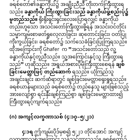
ခရစ်တော်၏ခန္ဓာကိုယ်၌ အချိုးညီညီ တိုးတက်ကြီးထွားရ
သည်။
ခန္ဓာကိုယ်
ကြီးထွားခြင်းသည်
ခန္ဓာကိုယ်ဖွဲ့စည်းပုံ၌
မူတည်သည်။
ရိုးရိုးရှင်းရှင်းလေးပြောရလျှင် ခန္ဓာကိုယ်
တည်းဟူသော အသင်းတော်ကြီးထွားဖို့ရန် အသင်းဝင်တိုင်း
သမ္မာကျမ်းစာဖတ်ရှုလေ့လာခြင်း၊ ဆုတောင်းခြင်း၊ ဝတ်ပြု
ကိုးကွယ်ခြင်း၊ ခရစ်တော်၌ သက်သေခံခြင်းပြုကြရသည်။
ထိုအကြောင်းကို Ghafer က ”အသင်းတော်သည် လူ့
ခန္ဓာကိုယ်နှင့်တူညီသည်။ သူ့အကြောင်းနှင့်သူ ကြီးထွားရ
သည်” ဟုဆိုသည်။ အရွယ်အစားပိုမိုကြီးထွားစေရန်
ချစ်
ခြင်းမေတ္တာဖြင့်
တည်ဆောက်
ရသည်။ ယုံကြည်သူ
အချင်းချင်း ဆက်ဆံရာတွင် ချစ်ခြင်းမေတ္တာရှေးရှုရသည်။
ခရစ်ယာန်များသည် ခရစ်တော်၌ တည်နေသူ များဖြစ်သည့်
အားလျော်စွာ ရင်းနှီးချစ်ကြည်စွာ ချစ်ခြင်းမေတ္တာထား၍
ကြီးထွားရင့်ကျက်ရသည်။
(
ဂ
)
အကျင့်လက္ခဏာသစ်
(
၄
:
၁၇
–
၅
:
၂၁
)
၄
:
၁ရ
ဤကျမ်းပိုဒ်မှစ၍ ၅:၂၁ တိုင်အောင် အကျင့်
လက္ခဏာသစ်အကြောင်း သွန်သင်ထားသည်။ ခရစ်တော်၌