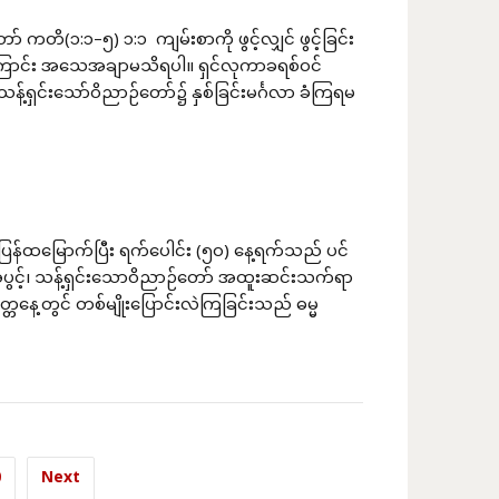
(၁:၁–၅) ၁:၁ ကျမ်းစာကို ဖွင့်လျှင် ဖွင့်ခြင်း
ောင်း အသေအချာမသိရပါ။ ရှင်လုကာခရစ်ဝင်
သန့်ရှင်းသော်ဝိညာဉ်တော်၌ နှစ်ခြင်းမင်္ဂလာ ခံကြရမ
်ပြန်ထမြောက်ပြီး ရက်ပေါင်း (၅၀) နေ့ရက်သည် ပင်
ပွင့်၊ သန့်ရှင်းသောဝိညာဉ်တော် အထူးဆင်းသက်ရာ
နေ့တွင် တစ်မျိုးပြောင်းလဲကြခြင်းသည် ဓမ္မ
0
Next