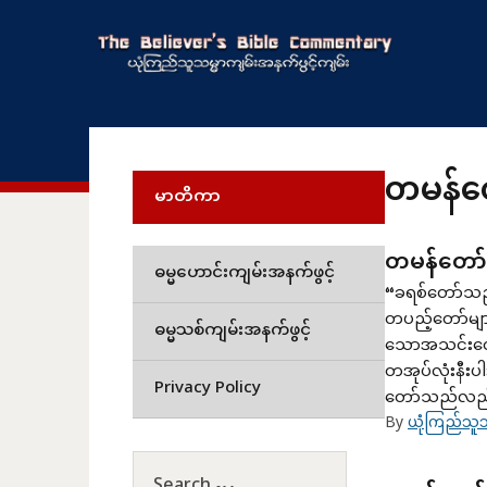
တမန်တေ
မာတိကာ
တမန်တော်ဝတ
ဓမ္မဟောင်းကျမ်းအနက်ဖွင့်
“ခရစ်တော်သည်
တပည့်တော်မျာ
ဓမ္မသစ်ကျမ်းအနက်ဖွင့်
သောအသင်းတော
တအုပ်လုံးနီး
Privacy Policy
တော်သည်လည်း
By
ယုံကြည်သူသ