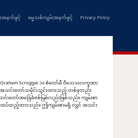
းအနက်ဖွင့်
ဓမ္မသစ်ကျမ်းအနက်ဖွင့်
Privacy Policy
 W.Graham Scroggie ၁။ စံတော်မီ ဝိသေသလက္ခဏာ
 အသင်းတော်သမိုင်းသွင်းထားသည့် တစ်ခုတည်း
သင်းတော်အခြေခံဇစ်မြစ်လည်းဖြစ်သည်။ ကျမ်းစာ
းငယ်ထပ်ထည့်ထားသည်။ ဤကျမ်းစာမရှိ လျှင် အသင်း