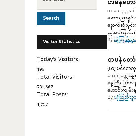
တမန်တော်ဝ
၁။ ယေရုရှလင်
ဆေးပညာရှင် 
နောက်ဆုံးပိုင်
ည့်အကြောင်း 
By
ယုံကြည်သူသ
Visitor Statistics
Today's Visitors:
တမန်တော်
(ဃ) ပင်တေကုတ္
196
တေကုတ္တေနေ့ 
Total Visitors:
နေ့ကြီး ဖြစ်
731,667
ဟောင်းကျမ်းချ
Total Posts:
By
ယုံကြည်သူသ
1,257