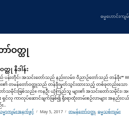
ဓမ္မဟောင်းကျမ်
ာ်ဝတ္ထု
္ထု နိဒါန်း
 ပန်းတိုင်၊ အသင်းတော်သည် နည်းလမ်း၊ ဝိညာဉ်တော်သည် တန်ခိုး”
း၏ တမန်တော်ဝတ္ထုသည် တန်ခိုးမှုတ်သွင်းထားသည့် တစ်ခုတည်းသော
်သမိုင်းဖြစ်သည်။ ကနဦး ယုံကြည်သူ များ၏ အသင်းတော်သမိုင်း၊ အ
ပါး ရှင်လု ကာလုပ်ဆောင်ချက်ဖြစ်၍ ရိုးရာထုံးတမ်းစဉ်လာများ အနည်
...
မ္မာကျမ်းအနက်ဖွင့်
May 5, 2017
တမန်တော်ဝတ္ထု
,
ဓမ္မသစ်ကျမ်း