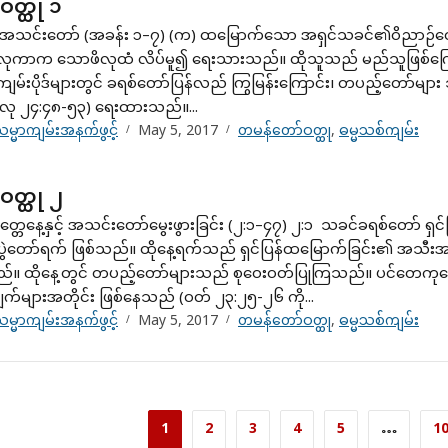
တ္ထု ၁
အသင်းတော် (အခန်း ၁–၇) (က) ထမြောက်သော အရှင်သခင်၏ဝိညာဉ်တော် ကတိ
လုကာက သောဖိလုထံ လိပ်မူ၍ ရေးသားသည်။ ထိုသူသည် မည်သူဖြစ်ကြ
းကျမ်းပိုဒ်များတွင် ခရစ်တော်ပြန်လည် ကြွမြန်းကြောင်း၊ တပည့်တော်များ 
(လု ၂၄:၄၈-၅၃) ရေးထားသည်။...
မ္မာကျမ်းအနက်ဖွင့်
May 5, 2017
တမန်တော်ဝတ္ထု
,
ဓမ္မသစ်ကျမ်း
ဝတ္ထု ၂
တေနေ့နှင့် အသင်းတော်မွေးဖွားခြင်း (၂:၁–၄၇) ၂:၁ သခင်ခရစ်တော် ရှင
ပွဲတော်ရက် ဖြစ်သည်။ ထိုနေ့ရက်သည် ရှင်ပြန်ထမြောက်ခြင်း၏ အသီးအ
သည်။ ထိုနေ့တွင် တပည့်တော်များသည် စုဝေးဝတ်ပြုကြသည်။ ပင်တေကုတ္တေ
က်များအတိုင်း ဖြစ်နေသည် (ဝတ် ၂၃:၂၅-၂၆ ကို...
မ္မာကျမ်းအနက်ဖွင့်
May 5, 2017
တမန်တော်ဝတ္ထု
,
ဓမ္မသစ်ကျမ်း
1
2
3
4
5
…
1