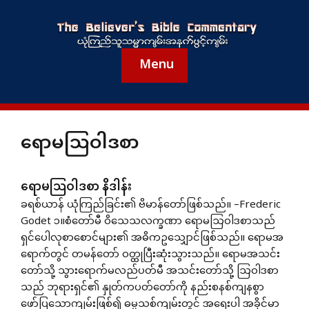
Menu
ရောမသြဝါဒစာ
ရောမသြဝါဒစာ နိဒါန်း
ခရစ်ယာန် ယုံကြည်ခြင်း၏ ဗိမာန်တော်ဖြစ်သည်။ –Frederic
Godet ၁။စံတော်မီ ဝိသေသလက္ခဏာ ရောမဩဝါဒစာသည်
ရှင်ပေါလုစာစောင်များ၏ အဓိကဥသျှောင်ဖြစ်သည်။ ရောမအ
ရောက်တွင် တမန်တော် ဝတ္ထုပြီးဆုံးသွားသည်။ ရောမအသင်း
တော်သို့ သွားရောက်မလည်ပတ်မီ အသင်းတော်သို့ ဩဝါဒစာ
သည် ဘုရားရှင်၏ နှုတ်ကပတ်တော်ကို နည်းစနစ်ကျနစွာ
ဖော်ပြသောကျမ်းဖြစ်၍ ဓမ္မသစ်ကျမ်းတွင် အရေးပါ အခိုင်မာ