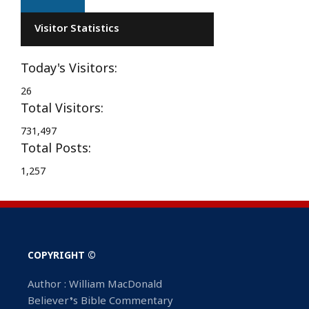
Visitor Statistics
Today's Visitors:
26
Total Visitors:
731,497
Total Posts:
1,257
COPYRIGHT ©
Author : William MacDonald
Believer’s Bible Commentary