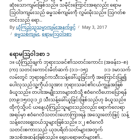
ဆုံးသောကျမ်းဖြစ်သည်။ သမိုင်းကြောင်းအရလည်း ရောမ
ဩဝါဒကျမ်းသည် ဓမ္မသစ်ကျမ်းကို လွှမ်းမိုးသည်။ ဩဂတ်စ
တင်းသည် ရော...
By
ယုံကြည်သူသမ္မာကျမ်းအနက်ဖွင့်
May 3, 2017
ဓမ္မသစ်ကျမ်း
,
ရောမသြဝါဒစာ
ရောမသြဝါဒစာ ၁
၁။ ယုံကြည်ချက် ဘုရားသခင်၏သတင်းကောင်း (အခန်း၁–၈)
(က) သတင်းကောင်းမိတ်ဆက် (၁:၁–၁၅) ၁:၁ ဒမာသက်
လမ်းတွင် ဘုရားရှင်ကသီးသန့်ခေါ်ယူခြင်းကို အကြောင်းပြု၍
ပေါလုသည်သူ့ကိုယ်သူအား ဘုရားသခင်၏ငယ်ကျွန်အဖြစ်
ခံယူသည်။ တပါးအမျိုးသားများထံသို့ ဧဝံဂေလိဟောပြောရန်
(တ၉:၁၅၊၁၃:၁၂) သီးသန့်ခေါ်ယူခြင်းဖြစ်သည်ဟု ခံယူသည်။
ထိုကဲ့သို့ပင် ယနေ့ယုံကြည်သူများသည်လည်း ရောက်လေရာ
အရပ်မှာ ဧဝံဂေလိသတင်းဟောကြားရန် အသွေးတော်ဖြင့် သန့်
သန့်လေးရွေးဝယ်သူများဖြစ်သည်။ ၁:၂ ဧဝံဂေလိ
သတင်းစကားသည် ယုဒပရိတ်သတ်များအတွက်
အသစ်အဆန်းဖြစ်သည်။ ရှေးပရောဖတ်များ၏...