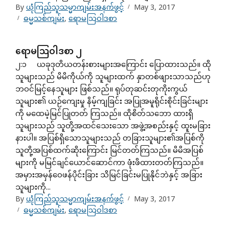
By
ယုံကြည်သူသမ္မာကျမ်းအနက်ဖွင့်
May 3, 2017
ဓမ္မသစ်ကျမ်း
,
ရောမသြဝါဒစာ
ရောမသြဝါဒစာ ၂
၂:၁ ယခုဒုတိယတန်းစားများအကြောင်း ပြောထားသည်။ ထို
သူများသည် မိမိကိုယ်ကို သူများထက် နှာတစ်ဖျားသာသည်ဟု
ဘဝင်မြင့်နေသူများ ဖြစ်သည်။ ရုပ်တုဆင်းတုကိုးကွယ်
သူများ၏ ယဉ်ကျေးမှု နိမ့်ကျခြင်း အပြုအမူရိုင်းစိုင်းခြင်းများ
ကို မထေမဲ့မြင်ပြုတတ် ကြသည်။ ထိုစိတ်သဘော ထားရှိ
သူများသည် သူတို့အထင်သေးသော အဖွဲ့အစည်းနှင့် ထူးမခြား
နားပါ။ အပြစ်ရှိသောသူများသည် တခြားသူများ၏အပြစ်ကို
သူတို့အပြစ်ထက်ဆိုးကြောင်း မြင်တတ်ကြသည်။ မိမိအပြစ်
များကို မမြင်ချင်ယောင်ဆောင်ကာ ဖုံးဖိထားတတ်ကြသည်။
အမှားအမှန်ဝေဖန်ပိုင်းခြား သိမြင်ခြင်းမပြုနိုင်ဘဲနှင့် အခြား
သူများကို...
By
ယုံကြည်သူသမ္မာကျမ်းအနက်ဖွင့်
May 3, 2017
ဓမ္မသစ်ကျမ်း
,
ရောမသြဝါဒစာ