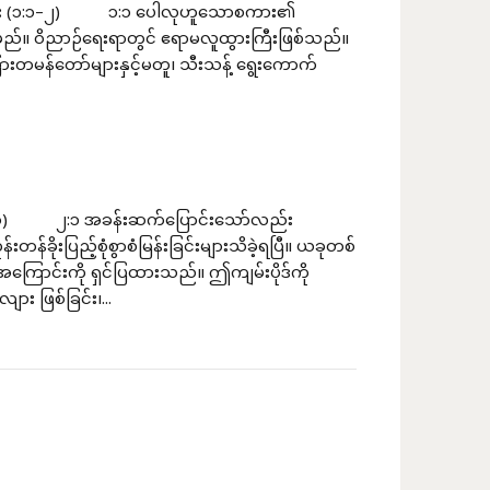
သခြင်း (၁:၁–၂) ၁:၁ ပေါလုဟူသောစကား၏
မည်။ ဝိညာဉ်ရေးရာတွင် ဧရာမလူထွားကြီးဖြစ်သည်။
တမန်တော်များနှင့်မတူ၊ သီးသန့် ရွေးကောက်
:၁–၁ဝ) ၂:၁ အခန်းဆက်ပြောင်းသော်လည်း
ိုးပြည့်စုံစွာစံမြန်းခြင်းများသိခဲ့ရပြီ။ ယခုတစ်
အကြောင်းကို ရှင်ပြထားသည်။ ဤကျမ်းပိုဒ်ကို
း ဖြစ်ခြင်း၊...