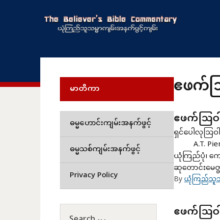
ဧဖက်သ
မာတိကာ
ဧဖက်သြဝါဒ
ဓမ္မဟောင်းကျမ်းအနက်ဖွင့်
ရှင်ပေါလုဩ
A.T. Pierso
ဓမ္မသစ်ကျမ်းအနက်ဖွင့်
ယုံကြည်ပုံ၊ 
ဆုတောင်းမေတ္တ
Privacy Policy
By
ယုံကြည်သူသ
ဧဖက်သြဝ