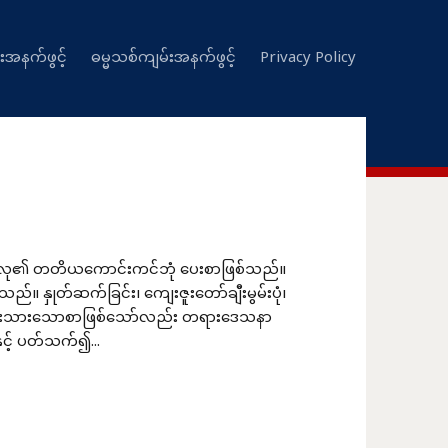
းအနက်ဖွင့်
ဓမ္မသစ်ကျမ်းအနက်ဖွင့်
Privacy Policy
ု၏ တတိယကောင်းကင်ဘုံ ပေးစာဖြစ်သည်။
တ်ဆက်ခြင်း၊ ကျေးဇူးတော်ချီးမွမ်းပုံ၊
်မူရေးသားသောစာဖြစ်သော်လည်း တရားဒေသနာ
ှင့် ပတ်သက်၍...