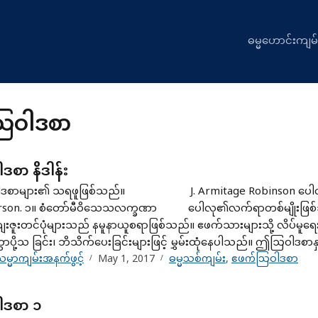
ဓမ္မဟောင်းကျမ်
ြဝါဒစာ
စာ နိဒါန်း
ဝါဒစာများ၏ သရဖူဖြစ်သည်။ J. Armitage Robinson ပေါလ
n. ၁။ စံတော်မီဝိသေသလက္ခဏာ ပေါလု၏လက်ရာတစ်မျိုးဖြစ်သည်။ နှု
ကျေးဇူးတင်ပုံများသည် နမူနာယူစရာဖြစ်သည်။ ဧဖက်သားများသို့ လိပ
ာပို့သ ခြင်း၊ ဘိသိက်ပေးခြင်းများဖြင့် မွှမ်းထုံနေပါသည်။ ဤဩဝါဒစာန
မ္မာကျမ်းအနက်ဖွင့်
May 1, 2017
ဓမ္မသစ်ကျမ်း
,
ဧဖက်သြဝါဒစာ
ါဒစာ ၁