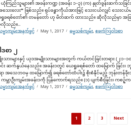
၌ ယုံကြည်သူများ၏ အခန်းကဏ္ဍ (အခန်း ၁–၃) (က) နှုတ်ခွန်းဆက်
 ”အသေးလေး” ဖြစ်သည်။ ရုပ်ခန္ဓာကိုယ်အားဖြင့် သေးငယ်လျှင် သေးငယ်
ေရှုခရစ်တော်၏ တမန်တော် ဟု မိတ်ဆက် ထားသည်။ ဆိုလိုသည်မှာ အခြား
ိုသည်။...
မ္မာကျမ်းအနက်ဖွင့်
May 1, 2017
ဓမ္မသစ်ကျမ်း
,
ဧဖက်သြဝါဒစာ
ါဒစာ ၂
ိုးသားများနှင့် ယုဒအမျိုးသားများအတွက် ကယ်တင်ခြင်းတရား (၂
း ဆက်နွယ်နေသည်။ အခန်း၁တွင် ယေရှုခရစ်တော် ထမြောက် ခြင်း၊ ဘုန်းတန်ခ
ရာ အသေဘဝမှ ထမြောက်၍ ခရစ်တော်ထံပါး၌ စိုးစံနိုင်မည့် ဘုန်းတန်ခိုး
မ္ဘာဦးကျမ်းအခန်း၁ကို ပြန်ကောက်ရသည်။ (၁) ပျက်စီးခြင်း၊ ကစဉ့်ကလျာ
မ္မာကျမ်းအနက်ဖွင့်
May 1, 2017
ဓမ္မသစ်ကျမ်း
,
ဧဖက်သြဝါဒစာ
1
2
3
Next