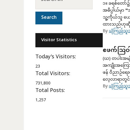
၁။ ခရစ်တော်
အဓိပ္ပါယ်မှာ
သူ့ကိုယ်သူ ယ
ထားသည်ဟုဆိုလ
By
ယုံကြည်သူသ
Visitor Statistics
ဧဖက်သြဝ
Today's Visitors:
(ဃ) တပါးအမျ
အကျိုးအကြောင်
23
ဖန် ဝိညာဉ်ရေး
Total Visitors:
လေ့လာရာတွင် က
731,800
By
ယုံကြည်သူသ
Total Posts:
1,257