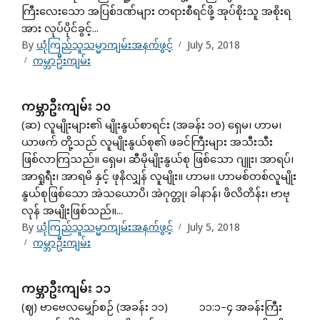
ကြီးလေးသော အပြစ်ဒဏ်များ တရားစီရင်ဖို့ အုပ်စိုးသူ အစိုးရ
အား လုပ်ပိုင်ခွင့်...
By
ယုံကြည်သူသမ္မာကျမ်းအနက်ဖွင့်
July 5, 2018
ကမ္ဘာဦးကျမ်း
ကမ္ဘာဦးကျမ်း ၁၀
(ဆ) လူမျိုးများ၏ မျိုးနွယ်စာရင်း (အခန်း ၁၀) ရှေမ၊ ဟာမ၊
ယာဖက် တို့သည် လူမျိုးနွယ်စု၏ ဖခင်ကြီးများ အသီးသီး
ဖြစ်လာကြသည်။ ရှေမ၊ ဆီမိုမျိုးနွယ်စု ဖြစ်သော ဂျူး၊ အာရပ်၊
အာရှုရီး၊ အာရမိ နှင့် ဖုနိလျှန် လူမျိုး။ ဟာမ။ ဟာမစ်တစ်လူမျိုး
နွယ်စုဖြစ်သော အဲသယောပိ၊ အဲဂုတ္တု၊ ခါနာန်၊ ဖိလိတိန်း၊ ဗာဗု
လုန် အမျိုးဖြစ်သည်။...
By
ယုံကြည်သူသမ္မာကျမ်းအနက်ဖွင့်
July 5, 2018
ကမ္ဘာဦးကျမ်း
ကမ္ဘာဦးကျမ်း ၁၁
(ဈ) ဗာဗေလမျှော်စဉ် (အခန်း ၁၁) ၁၁:၁–၄ အခန်းကြီး