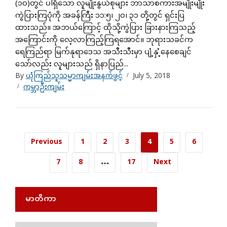
(၁၀)တွင် ပါရှိသော လူမျိုးနွယ်စုများ ဘာသာစကားအမျိုးမျိုး
ကွဲပြားကြပုံကို အခန်ကြီး ၁၁:၅၊ ၂၀၊ ၃၁ တို့တွင် ရှင်းပြ
ထားသည်။ အဘယ်ကြောင့် ထိုသို့ကွဲပြား ခြားနားကြသည့်
အကြောင်းကို လေ့လာကြည့်ကြရအောင်။ ဘုရားသခင်က
ရေကြည်ရာ မြက်နုရာဒေသ အသီးသီးမှာ ပျံ့နှံ့နေစေချင်
သော်လည်း လူများသည် ရှိနာပြည်...
By
ယုံကြည်သူသမ္မာကျမ်းအနက်ဖွင့်
July 5, 2018
ကမ္ဘာဦးကျမ်း
Previous
1
2
3
4
5
6
7
8
…
17
Next
မာတိကာ