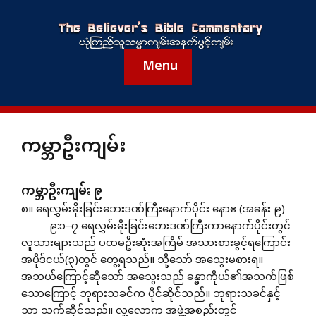
Menu
ကမ္ဘာဦးကျမ်း
ကမ္ဘာဦးကျမ်း ၉
၈။ ရေလွှမ်းမိုးခြင်းဘေးဒဏ်ကြီးနောက်ပိုင်း နောဧ (အခန်း ၉)
၉:၁–၇ ရေလွှမ်းမိုးခြင်းဘေးဒဏ်ကြီးကာနောက်ပိုင်းတွင်
လူသားများသည် ပထမဦးဆုံးအကြိမ် အသားစားခွင့်ရကြောင်း
အပိုဒ်ငယ်(၃)တွင် တွေ့ရသည်။ သို့သော် အသွေးမစားရ။
အဘယ်ကြောင့်ဆိုသော် အသွေးသည် ခန္ဓာကိုယ်၏အသက်ဖြစ်
သောကြောင့် ဘုရားသခင်က ပိုင်ဆိုင်သည်။ ဘုရားသခင်နှင့်
သာ သက်ဆိုင်သည်။ လူ့လောက အဖွဲ့အစည်းတွင်