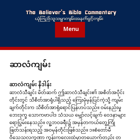
Menu
ဆာလံကျမ်း
ဆာလံကျမ်း နိဒါန်း
ဆာလံသီချင်း မိတ်ဆက် ဤဆာလံသီချင်း၏ အစိတ်အပိုင်း
တိုင်းတွင် သိစိတ်အာရုံပါရှိသည့် ကြေးမုံမှန်ပြင်ကဲ့သို့ ကျမ်း
ချက်တိုင်းက သိစိတ်အာရုံရောင်ပြန်ဟပ်သည်။ ဝမ်းနည်းမှု
ဘေးဒုက္ခ သောကဗာပါဒ သံသယ မျှော်လင့်ချက် ဝေဒနာများ
ရောပြွမ်းနေသည်။ လူ့ဘဝခရီး၌ အမှန်တကယ်တွေ့ကြုံ
ဖြတ်သန်းရသည့် အဝမုန်တိုင်းဖြစ်သည်။ ၁။စံတော်မီ
ဝိသေသလက္ခဏာ ကွန်းကလေးထဲမှာတယောက်တည်း တ