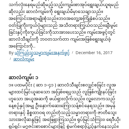
သက်လုံးနေရမည်ဆိုမည့်သည့်းကျမ်းစာအုပ်ရွှေးချယ်ယူရမည်
ဆိုလည်း ဆာလံကျမ်းကို ရွေးချယ်မိမှာသေချာသည်။
အကြောင်းအရာမျိုးစုံသည်။ဘဝအတွေ့အကြုံနှံစပ်သည်။
ဝတ်ပြုကိုးကွယ်ပုံများသည် အသိတရားကြွယ်ဝသည်။ချီးမွမ်း
ခြင်းနှင့်ကိုးကွယ်ခြင်းကိုသာအားပေးသည်။ ကျမ်းအဖွင့်တွင်
ဆာလံသီချင်းကို ဘဝတသက်တာ ကျမ်းအဖြစ်ရွေးချယ်ခဲ့
အကြောင်းကို...
By
ယုံကြည်သူသမ္မာကျမ်းအနက်ဖွင့်
December 16, 2017
ဆာလံကျမ်း
ဆာလံကျမ်း ၁
၁။ ပထမပိုင်း ( ဆာ ၁-၄၁ ) ဆာလံသီချင်းစလျှင်စခြင်း လူအ
များထင်မြင်ယူဆသော အပြစ်ဗရပွသည် လူဖြစ်ကျိုးနပ်ခြင်း
ဟူသော အယူအဆကို ဖယ်ရှားလိုက်သည်။ လူ့လောကသည်
နေ့စဉ်နှင့်အမျှ ဦးနှောက်ဆေးကြောသန့်စင်နေရသည်။ အမှန်
တရားနှင့် နိစ္စထာဝရ တည်တံ့သည့်သမ္မာတရားကို ဇာတိသွေး
သားအလိုဆန္ဒဖြင့် အဖြေရှာကြသည်။ ရုပ်မြင်သံကြား၊ ရေဒီယို၊
ရုပ်ရှင်၊ မဂ္ဂဇင်းစာစောင်များဖြင့် စွဲမက်စရာပြည့်နှက်နေသည်။