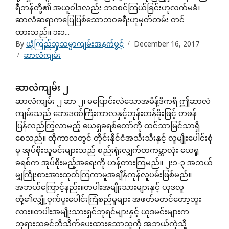
ရီဘန်တို့၏ အယူဝါဒလည်း ဘဝစင်ကြယ်ခြင်းဟုလက်မခံ၊
ဆာလံဆရာကပြေပြစ်သောဘဝခရီးဟုမှတ်တမ်း တင်
ထားသည်။ ၁း၁...
By
ယုံကြည်သူသမ္မာကျမ်းအနက်ဖွင့်
December 16, 2017
ဆာလံကျမ်း
ဆာလံကျမ်း ၂
ဆာလံကျမ်း ၂ ဆာ ၂၊ မပြောင်းလဲသောအမိန့်ဒီကရီ ဤဆာလံ
ကျမ်းသည် ဘေးဒဏ်ကြီးကာလနှင့်ဘုန်းတန်ခိုးဖြင့် တဖန်
ပြန်လည်ကြွလာမည့် ယေရှခရစ်တော်ကို ထင်သာမြင်သာရှိ
စေသည်။ ထိုကာလတွင် တိုင်းနိုင်ငံအသီးသီးနှင့် လူမျိုးပေါင်းစုံ
မှ အုပ်စိုးသူမင်းများသည် စည်းရုံးလျှက်တကမ္ဘာလုံး ယေရှု
ခရစ်က အုပ်စိုးမည့်အရေးကို ဟန့်တားကြမည်။ ၂း၁-၃ အဘယ်
မျှကြိုးစားအားထုတ်ကြကာမူအချိန်ကုန်လူပမ်းဖြစ်မည်။
အဘယ်ကြောင့်နည်း။တပါးအမျိုးသားများနှင့် ယုဒလူ
တို့၏လျှို့ဝှက်ပူးပေါင်းကြံစည်မှုများ အဖတ်မတင်တော့ဘူး
လား။တပါးအမျိုးသားရှင်ဘုရင်များနှင့် ယုဒမင်းများက
ဘုရားသခင်ဘိသိက်ပေးထားသောသူကို အဘယ်ကဲ့သို့