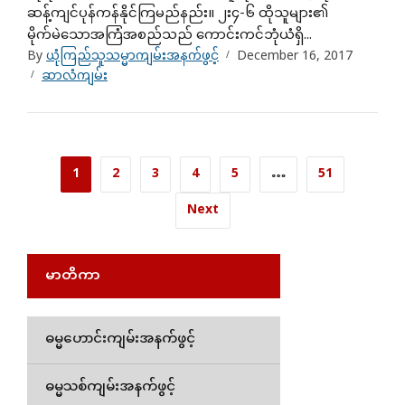
ဆန့်ကျင်ပုန်ကန်နိုင်ကြမည်နည်း။ ၂း၄-၆ ထိုသူများ၏
မိုက်မဲသောအကြံအစည်သည် ကောင်းကင်ဘုံယံရှိ...
By
ယုံကြည်သူသမ္မာကျမ်းအနက်ဖွင့်
December 16, 2017
ဆာလံကျမ်း
1
2
3
4
5
…
51
Next
မာတိကာ
ဓမ္မဟောင်းကျမ်းအနက်ဖွင့်
ဓမ္မသစ်ကျမ်းအနက်ဖွင့်