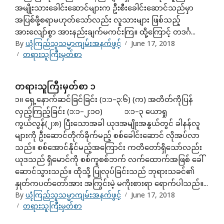
အမျိုးသားခေါင်းဆောင်များက ဦးစီးခေါင်းဆောင်သည်မှာ
အပြစ်ဖို့စရာမဟုတ်သော်လည်း လူသားများ ဖြစ်သည့်
အားလျော်စွာ အားနည်းချက်မကင်းကြ။ ထို့ကြောင့် တဒင်္ဂ...
By
ယုံကြည်သူသမ္မာကျမ်းအနက်ဖွင့်
June 17, 2018
တရားသူကြီးမှတ်စာ
တရားသူကြီးမှတ်စာ ၁
၁။ ရှေ့နောက်ဆင်ခြင်ခြင်း (၁:၁–၃:၆) (က) အတိတ်ကိုပြန်
လှည့်ကြည့်ခြင်း (၁:၁–၂:၁၀) ၁:၁–၃ ယောရှု
ကွယ်လွန်(၂:၈) ပြီးသောအခါ ယုဒအမျိုးအနွယ်တွင် ခါနန်လူ
များကို ဦးဆောင်တိုက်ခိုက်မည့် စစ်ခေါင်းဆောင် လိုအပ်လာ
သည်။ စစ်အောင်နိုင်မည့်အကြောင်း ကတိတော်ရှိသော်လည်း
ယုဒသည် ရှိမောင်ကို စစ်ကူစစ်ဘက် လက်ထောက်အဖြစ် ခေါ်
ဆောင်သွားသည်။ ထိုသို့ ပြုလုပ်ခြင်းသည် ဘုရားသခင်၏
နှုတ်ကပတ်တော်အား အကြွင်းမဲ့ မကိုးစားရာ ရောက်ပါသည်။...
By
ယုံကြည်သူသမ္မာကျမ်းအနက်ဖွင့်
June 17, 2018
တရားသူကြီးမှတ်စာ