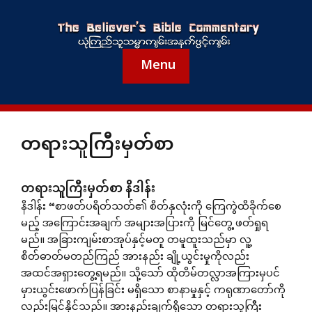
Menu
တရားသူကြီးမှတ်စာ
တရားသူကြီးမှတ်စာ နိဒါန်း
နိဒါန်း “စာဖတ်ပရိတ်သတ်၏ စိတ်နှလုံးကို ကြေကွဲထိခိုက်စေ
မည့် အကြောင်းအချက် အများအပြားကို မြင်တွေ့ ဖတ်ရှုရ
မည်။ အခြားကျမ်းစာအုပ်နှင့်မတူ တမူထူးသည်မှာ လူ့
စိတ်ဓာတ်မတည်ကြည် အားနည်း ချို့ယွင်းမှုကိုလည်း
အထင်အရှားတွေ့ရမည်။ သို့သော် ထိုတိမ်တလ္လာအကြားမှပင်
မှားယွင်းဖောက်ပြန်ခြင်း မရှိသော စာနာမှုနှင့် ကရုဏာတော်ကို
လည်းမြင်နိုင်သည်။ အားနည်းချက်ရှိသော တရားသူကြီး