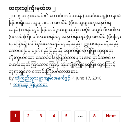
တရားသူကြီးမှတ်စာ ၂
၂:၁–၅ ဘုရားသခင်၏ ကောင်းကင်တမန် (သခင်ယေရှု)က နာခံ
ခြင်းမရှိသောသူများအား ဗောခိမ် (ငိုနေသူများဟုအနက်ရ
သည်) အရပ်တွင် ပြစ်တင်ရှုတ်ချသည်။ အပိုဒ် ၁တွင် ဂိလဂါလ
(ကောင်းကြီး မင်္ဂလာအရပ်ဟု အနက်ရသည်)မှ ဗောခိမ် (ငိုကြွေး
ရာမြေ)သို့ ပေါ်ထွန်းလာသည်ဟုဆိုသည်။ ဣသရေလတို့သည်
အောင်မြေမှ မျက်ရည်ပြည်သို့ ရောက်ရှိနေကြပြီ။ ဘုရားတု
ကိုးကွယ်သော ဒေသခံခါနန်ပြည်သားများ အပြောင်အစင် မ
မောင်းထုတ်ကြသောကြောင့် ဆိုးကျိုးကြုံနေရပြီ။ ထို့ကြောင့်
ဘုရားရှင်က ကောင်းကြီးမင်္ဂလာအစား...
By
ယုံကြည်သူသမ္မာကျမ်းအနက်ဖွင့်
June 17, 2018
တရားသူကြီးမှတ်စာ
1
2
3
4
5
…
8
Next