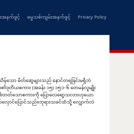
းအနက်ဖွင့်
ဓမ္မသစ်ကျမ်းအနက်ဖွင့်
Privacy Policy
့်သော မိတ်ဆွေများသည် နောင်တရခြင်းမရှိဘဲ
ဖတ်၏ဒုတိယစကား (အခန်း ၁၅) ၁၅:၁-၆ တေမန်လူမျိုး
်ပါးတတ်သောစကားကို ပြောလေရော့သလားဟုယော
ှောင်ပြောင်သည်။ဘုရားသခင်ထံသို့ လျှောက်လဲ