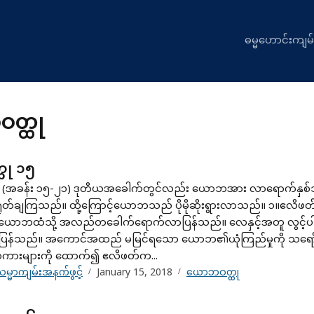
ဓမ္မဟောင်းကျမ်
တ္ထု
ထု ၁၅
 (အခန်း ၁၅-၂၁) ဒုတိယအခေါက်တွင်လည်း ယောဘအား လာရောက်နှစ်သိမ
င်ရှုတ်ချကြသည်။ ထို့ကြောင့်ယောဘသည် ပိုမိုဆိုးရွားလာသည်။ ၁။ဧလိ
ယောဘထံသို့ အလည်တခေါက်ရောက်လာပြန်သည်။ လေနှင့်အတူ လွင့
ုပြန်သည်။ အကောင်အထည် မမြင်ရသော ယောဘ၏ယုံကြည်မှုကို သရော်လ
ားများကို ထောက်၍ ဧလိဖတ်က...
မ္မာကျမ်းအနက်ဖွင့်
January 15, 2018
ယောဘဝတ္ထု