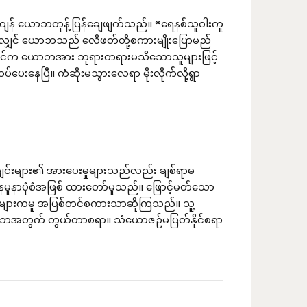
ျန် ယောဘတုန့်ပြန်ချေဖျက်သည်။ “ရေနစ်သူဝါးကူ
လျှင် ယောဘသည် ဧလိဖတ်တို့စကားမျိုးပြောမည်
သခင်က ယောဘအား ဘုရားတရားမသိသောသူများဖြင့်
ထပ်ပေးနေပြီ။ ကံဆိုးမသွားလေရာ မိုးလိုက်လို့ရွာ
င်းများ၏ အားပေးမှုများသည်လည်း ချစ်ရာမ
ံနမူနာပုံစံအဖြစ် ထားတော်မူသည်။ ဖြောင့်မတ်သော
လူများကမူ အပြစ်တင်စကားသာဆိုကြသည်။ သူ့
ောဘအတွက် တွယ်တာစရာ။ သံယောဇဉ်မပြတ်နိုင်စရာ