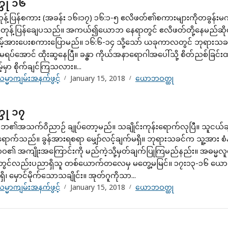
ထု ၁၆
်ပြန်စကား (အခန်း ၁၆၊၁၇) ၁၆:၁-၅ ဧလိဖတ်၏စကားများကိုတခွန်းမက
ဟုတုန့်ပြန်ချေပသည်။ အကယ်၍ယောဘ နေရာတွင် ဧလိဖတ်တို့နေမည်ဆို
သိမ့်အားပေးစကားပြောမည်။ ၁၆:၆-၁၄ သို့သော် ယခုကာလတွင် ဘုရား
မခံမရပ်အောင် ထိုးဆွနေပြီ။ ခန္ဓာ ကိုယ်အနာရောဂါအပေါ်သို့ စိတ်ညစ်ခြင်း
်မှာ စိုက်ချင်ကြသလား။...
မ္မာကျမ်းအနက်ဖွင့်
January 15, 2018
ယောဘဝတ္ထု
ထု ၁၇
၏အသက်ဝိညာဉ် ချုပ်တော့မည်။ သချိုင်းကုန်းရောက်လုပြီ။ သူငယ်ချ
ာရောက်သည်။ ခွန်အားရစရာ မျှော်လင့်ချက်မရှိ။ ဘုရားသခင်က သူ့အား စ
ဝ၏ အကျိုးအကြောင်းကို မည်ကဲ့သို့မှတ်ချက်ပြုကြမည်နည်း။ အဓမ္မ
ဦးတွင်လည်းပညာရှိသူ တစ်ယောက်တလေမှ မတွေ့မမြင်။ ၁၇း၁၃-၁၆ ယ
၊ မှောင်မိုက်သောသချိုင်း။ အုတ်ဂူကိုသာ...
မ္မာကျမ်းအနက်ဖွင့်
January 15, 2018
ယောဘဝတ္ထု