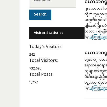
ယောဘဝတ္
၂။ယောဘ၏တုန့
ထိုး” သူများ
မဟုတ်။ နှစ်
ချီနှောင်ပြီး 
သလား။ မြေနှိမ့
Visitor Statistics
By
ယုံကြည်သူသ
Today's Visitors:
ယောဘဝတ္
242
၁၇း၁-၁၂ ယောဘ
Total Visitors:
ရောက်၊ နှစ်ရ
732,695
သူများက သူ့ဘ
Total Posts:
မိတ်ဆွေသုံး
1,257
လူ့လောကမှာမရှိ
By
ယုံကြည်သူသ