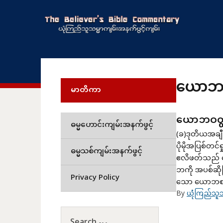
ယောဘဝ
မာတိကာ
ယောဘဝတ္
ဓမ္မဟောင်းကျမ်းအနက်ဖွင့်
(ခ)ဒုတိယအချီ
ပိုမိုအပြစ်တ
ဓမ္မသစ်ကျမ်းအနက်ဖွင့်
ဧလိဖတ်သည် 
ဘကို အပစ်ဆိ
Privacy Policy
သော ယောဘစက
By
ယုံကြည်သူသ