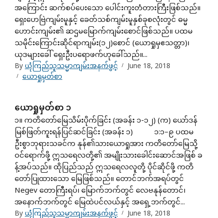
အကြောင်း ဆက်စပ်ပေးသော ပေါင်းကူးတံတားကြီးဖြစ်သည်။
ရှေးဟေဗြဲကျမ်းမူနှင့် ခေတ်သစ်ကျမ်းမူနှစ်ခုစလုံးတွင် ဓမ္မ
ဟောင်းကျမ်း၏ ဆဌမမြောက်ကျမ်းစောင်ဖြစ်သည်။ ပထမ
သမိုင်းကြောင်းဆိုင်ရာကျမ်း(၁၂)စောင် (ယောရှုမှဧသတ္တာ)၊
ယုဒများ​ခေါ် ရှေးဦးပရောဖက်ဟုခေါ်သည်။...
By
ယုံကြည်သူသမ္မာကျမ်းအနက်ဖွင့်
June 18, 2018
ယောရှုမှတ်စာ
ယောရှုမှတ်စာ ၁
၁။ ကတိတော်မြေသိမ်းပိုက်ခြင်း (အခန်း ၁-၁၂) (က) ယော်ဒန်
မြစ်ဖြတ်ကူးရန်ပြင်ဆင်ခြင်း (အခန်း ၁) ၁:၁–၉ ပထမ
ဦးစွာဘုရားသခင်က နုန်၏သားယောရှုအား ကတိတော်မြေသို့
ဝင်ရောက်ဖို့ ဣသရေလတို့၏ အမျိုးသားခေါင်းဆောင်အဖြစ် ခ
န့်အပ်သည်။ ထိုပြည်သည် ဣသရေလလူတို့ ပိုင်ဆိုင်ဖို့ ကတိ
တော်ပြုထားသော မြေဖြစ်သည်။ တောင်ဘက်အရပ်တွင်
Negev တောကြီးရပ်၊ မြောက်ဘက်တွင် လေဗနုန်တောင်၊
အနောက်ဘက်တွင် မြေထဲပင်လယ်နှင့် အရှေ့ဘက်တွင်...
By
ယုံကြည်သူသမ္မာကျမ်းအနက်ဖွင့်
June 18, 2018