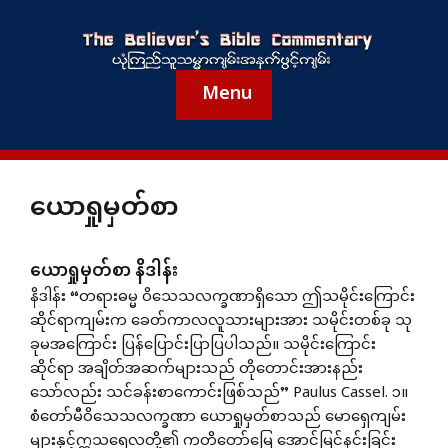
Menu
ယောရှုမှတ်စာ
ယောရှုမှတ်စာ နိဒါန်း
နိဒါန်း “တရားဓမ္မ ဝိသေသလက္ခဏာရှိသော ဤသမိုင်းကြောင်း
ဆိုင်ရာကျမ်းက ခေတ်ကာလလူသားများအား သမိုင်းတစ်ခု သု
ခုမအကြောင်း ပြန်ပြောင်းပြာပြပါသည်။ သမိုင်းကြောင်း
ဆိုင်ရာ အချိတ်အဆက်များသည် တိုတောင်းအားနည်း
သော်လည်း သင်ခန်းစာကောင်းဖြစ်သည်” Paulus Cassel. ၁။
စံတော်မီဝိသေသလက္ခဏာ ယောရှုမှတ်စာသည် မောရှေကျမ်း
များနှင့်ဣသရေလတို့၏ ကတိတော်မြေ အောင်မြင်နင်းခြင်း