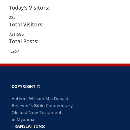
Today's Visitors:
225
Total Visitors:
731,696
Total Posts:
1,257
COPYRIGHT ©
Author : William MacDonald
Believer’s Bible Commentary
Old and New Testament
in Myanmar
TRANSLATIONS: