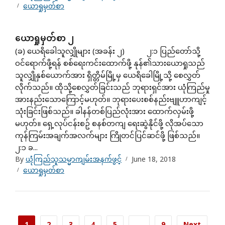
ယောရှုမှတ်စာ
ယောရှုမှတ်စာ ၂
(ခ) ယေရိခေါသူလျှိုများ (အခန်း ၂) ၂:၁ ပြည်တော်သို့
ဝင်ရောက်ဖို့ရန် စစ်ရေးကင်းထောက်ဖို့ နုန်၏သားယောရှုသည်
သူလျှိုနှစ်ယောက်အား ရှိတ္တိမ်မြို့မှ ယေရိခေါမြို့သို့ စေလွှတ်
လိုက်သည်။ ထိုသို့စေလွှတ်ခြင်းသည် ဘုရားရှင်အား ယုံကြည်မှု
အားနည်းသောကြောင့်မဟုတ်။ ဘုရားပေးစစ်နည်းဗျူဟာကျင့်
သုံးခြင်းဖြစ်သည်။ ခါနန်တစ်ပြည်လုံးအား ထောက်လှမ်းဖို့
မဟုတ်။ ရှေ့လုပ်ငန်းစဥ် စနစ်တကျ ရေးဆွဲနိုင်ဖို့ လိုအပ်သော
ကုန်ကြမ်းအချက်အလက်များ ကြိုတင်ပြင်ဆင်ဖို့ ဖြစ်သည်။
၂:၁ ခ...
By
ယုံကြည်သူသမ္မာကျမ်းအနက်ဖွင့်
June 18, 2018
ယောရှုမှတ်စာ