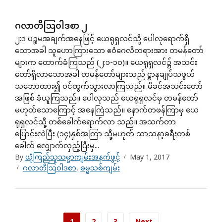
ဂလာတိသြဝါဒစာ ၂
၂:၁ ပဉ္စမအချက်အနေဖြင့် ယေရုရှလင်သို့ ပေါလုရောက်ရှိ
သောအခါ သူဟောကြားသော ဧဝံဂေလိတရားအား တမန်တော်
များက ထောက်ခံကြသည် (၂:၁-၁ဝ)။ ယေရုရှလင်၌ အသင်း
တော်ရှိလာသောအခါ တမန်တော်များသည် ဋ္ဌာနချုပ်သဖွယ်
သဘောထား၍ ဝင်ထွက်သွားလာကြသည်။ မိခင်အသင်းတော်
အဖြစ် ခံယူကြသည်။ ပေါလုသည် ယေရုရှလင်မှ တမန်တော်
မဟုတ်သောကြောင့် အနေကြဲသည်။ နောက်တဖန်ကြာမှ ယေ
ရုရှလင်သို့ တစ်ခေါက်ရောက်လာ သည်။ အသက်တာ
ပြောင်းလဲပြီး (၁၄)နှစ်အကြာ သို့မဟုတ် သာသနာ့ခရီးတစ်
ခေါက် လျှောက်လှည့်ပြီးမှ...
By
ယုံကြည်သူသမ္မာကျမ်းအနက်ဖွင့်
May 1, 2017
ဂလာတိသြဝါဒစာ
,
ဓမ္မသစ်ကျမ်း