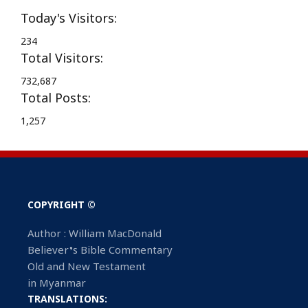
Today's Visitors:
234
Total Visitors:
732,687
Total Posts:
1,257
COPYRIGHT ©
Author : William MacDonald
Believer’s Bible Commentary
Old and New Testament
in Myanmar
TRANSLATIONS: