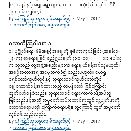
ကြာသည်နှင့်အမျှ ရွေ့လျားသော စကားလုံးဖြစ်သည်။ ဘီစီ
၂၇၈ ဝန်းကျင်တွင်...
By
ယုံကြည်သူသမ္မာကျမ်းအနက်ဖွင့်
May 1, 2017
ဂလာတိသြဝါဒစာ
,
ဓမ္မသစ်ကျမ်း
ဂလာတိသြဝါဒစာ ၁
၁။ ပုဂ္ဂိုလ်ရေး–မိမိအခွင့်အရေးကို ခုခံကာကွယ်ခြင်း (အခန်း၁–
၂) (က) စာရေးရခြင်းရည်ရွယ်ချက် (၁:၁–၁ဝ) ၁:၁ ပေါလု
က သူသည် လူ့အဖွဲ့အစည်းများက ရွေးချယ်ခန့်အပ်သူမဟုတ်။
အစဉ်အလာအရ အမွေဆက်ခံ၍ လည်းမဟုတ်။ ယေရှု
ခရစ်တော်ကိုယ်တိုင်နှင့် ဘုရားသခင်ကိုယ်တော်တိုင်
ရွေးကောက်ခန့်အပ်ထားသည့် တမန်တော် ဖြစ်ကြောင်း
ထုတ်ဖော်ဝန်ခံသည်။ ဘုရားသခင် ရွေးကောက်ခန့်အပ်သူ
ဖြစ်သည်နှင့်အညီ အမှုတော်ထမ်းဆောင်ရာတွင် လူ့မျက်နှာကို
ထောက်စရာမလို၊ ကြောက်စရာမရှိ။ သို့ကြောင့် သူ၏အမှုတော်
လုပ်ငန်းသည်လည်း...
By
ယုံကြည်သူသမ္မာကျမ်းအနက်ဖွင့်
May 1, 2017
ဂလာတိသြဝါဒစာ
,
ဓမ္မသစ်ကျမ်း