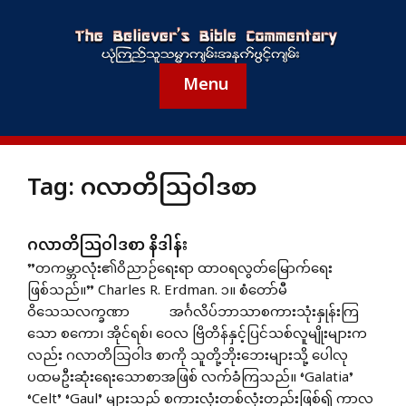
Menu
Tag:
ဂလာတိသြဝါဒစာ
ဂလာတိသြဝါဒစာ နိဒါန်း
”တကမ္ဘာလုံး၏ဝိညာဉ်ရေးရာ ထာဝရလွတ်မြောက်ရေး
ဖြစ်သည်။” Charles R. Erdman. ၁။ စံတော်မီ
ဝိသေသလက္ခဏာ အင်္ဂလိပ်ဘာသာစကားသုံးနှုန်းကြ
သော စကော၊ အိုင်ရစ်၊ ဝေလ ဗြိတိန်နှင့်ပြင်သစ်လူမျိုးများက
လည်း ဂလာတိဩဝါဒ စာကို သူတို့ဘိုးဘေးများသို့ ပေါလု
ပထမဦးဆုံးရေးသောစာအဖြစ် လက်ခံကြသည်။ ‘Galatia’
‘Celt’ ‘Gaul’ များသည် စကားလုံးတစ်လုံးတည်းဖြစ်၍ ကာလ