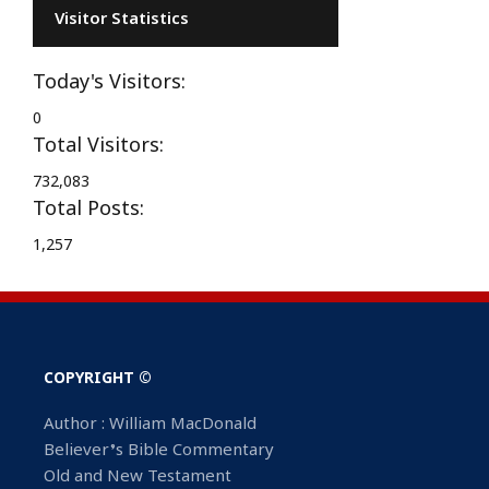
Visitor Statistics
Today's Visitors:
0
Total Visitors:
732,083
Total Posts:
1,257
COPYRIGHT ©
Author : William MacDonald
Believer’s Bible Commentary
Old and New Testament