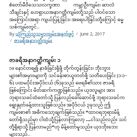
စံတော်မီဝိသေသလက္ခဏာ ကမ္ဘာဦးကျမ်း၊ ဆာလံ
သီချင်းနှင့် ဟေရှာယအနာဂတ္တိကျမ်းတို့သည် ပါဝင်သော
အကြောင်းအရာ ကျယ်ပြန့်ခြင်း၊ အရေးပါခြင်းတို့ကြောင့် ဓမ္မ
သစ်ကျမ်းတွင်...
By
ယုံကြည်သူသမ္မာကျမ်းအနက်ဖွင့်
June 2, 2017
ဇာခရိအနာဂတ္တိကျမ်း
ဇာခရိအနာဂတ္တိကျမ်း ၁
၁။ နောင်တရ၍ နာခံခြင်းရှိဖို့ တိုက်တွန်းခြင်း၊ ဘိုးဘွား
များ၏အမှားများကို သင်ခန်းစာယူတတ်ဖို့ သတိပေးခြင်း (၁:၁–
၆) ပထမပိုင်းအပိုဒ်ငယ် (၆)ခုသည် ဗေရခိ၏သား ဇာခရိ
ဖြစ်ကြောင်း မိတ်ဆက်ကဏ္ဍဖြစ်သည်။ ယုဒလူများ အား
ဘုရားသခင်ထံတော်သို့ ပြန်လည်ခေါ်ဆောင်ဖို့ ဘုရားသခင်က
ရွေးနှုတ်ခန့်ထားသူဖြစ်သည်။ အပိုဒ်ငယ် ၃ခုသည် ဤ
ကျမ်းစာ၏ အဓိကသော့ချက်ဖြစ်သည်။ “ထာဝရဘုရားမိန့်
တော်ရှိသည်မှာ ငါထံသို့ပြန်လာကြလော့ …ငါသည်လည်း သင်
တို့ရှိရာသို့ ပြန်လာမည်“ဟု မိန့်တော်မူသည်။ ယုဒဘိုးဘေး
များသည်...