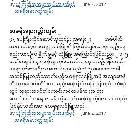
By
ယုံကြည်သူသမ္မာကျမ်းအနက်ဖွင့်
June 2, 2017
ဇာခရိအနာဂတ္တိကျမ်း
ဇာခရိအနာဂတ္တိကျမ်း ၂
(ဂ) ပေကြိုးကိုင်ဆောင်သူတစ်ဦး (အခန်း၂) အဓိပ္ပါယ်-
အနာဂတ်တွင် ယေရုရှလင်မြို့၏ ကြွယ်ဝချမ်းသာမှု၊ လူဦးရေ
စည်ကားသိုက်မြိုက်မှုနှင့် လုံခြုံမှု အကြောင်းဖြစ်သည်။ ၂:၁–၅
တတိယရူပါရုံမှာ ပေကြိုးကိုင်ဆောင်လာသူ တစ်ဦးဖြစ်သည်။
ပရောဖက်ဇာခရိက အဘယ်သွား မည်လဲဟု မေးသောအခါ
အသစ်ပြန်တည်ဆောက်မည့်ယေရုရှလင်မြို့အဖို့ အလျားအနံ
ကို သွားရောက်တိုင်းတာ မည့်အကြောင်း ပြောပြသည်။ ထိုစဉ်
တွင် ဘုရားသခင်၏ကောင်းကင်တမန်က (အခြား
ကောင်းကင်တမန် ဇာခရိ သို့မဟုတ် ပေကြိုးကိုင်လုလင်လည်း
ဖြစ်နိုင်သည်)အား ယေရုရှလင်မြို့သည်...
By
ယုံကြည်သူသမ္မာကျမ်းအနက်ဖွင့်
June 2, 2017
ဇာခရိအနာဂတ္တိကျမ်း