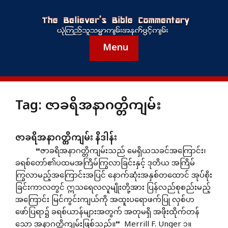
Menu
Tag:
ဇာခရိအနာဂတ္တိကျမ်း
ဇာခရိအနာဂတ္တိကျမ်း နိဒါန်း
“ဇာခရိအနာဂတ္တိကျမ်းသည် မေရှိယသခင်အကြောင်း၊
ခရစ်တော်၏ပထမအကြိမ်ကြွလာခြင်းနှင့် ဒုတိယ အကြိမ်
ကြွလာမည့်အကြောင်းအပြင် နောက်ဆုံးအနှစ်တထောင် အုပ်စိုး
ခြင်းကာလတွင် ဣသရေလလူမျိုးတို့အား ပြန်လည်စုစည်းမည့်
အကြောင်း မြင်ကွင်းကျယ်ကို အထူးပရောဖက်ပြု လှစ်ဟ
ဖော်ပြရာ၌ ခရစ်ယာန်များအတွက် အတုမရှိ အဖိုးထိုက်တန်
သော အနာဂတ္တိကျမ်းဖြစ်သည်။” Merrill F. Unger ၁။