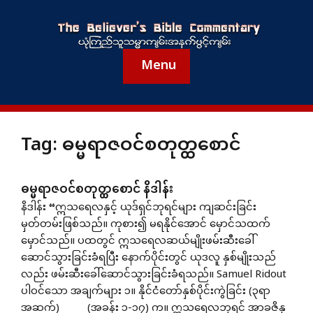
Menu
Tag:
ဓမ္မရာဇဝင်စတုတ္ထစောင်
ဓမ္မရာဇဝင်စတုတ္ထစောင် နိဒါန်း
နိဒါန်း “ဣသရေလနှင့် ယုဒ်ရှင်ဘုရင်များ ကျဆင်းခြင်း
မှတ်တမ်းဖြစ်သည်။ ကုစား၍ မရနိုင်အောင် မှောင်သထက်
မှောင်သည်။ ပထတွင် ဣသရေလဆယ်မျိုးဖမ်းဆီးခေါ်
ဆောင်သွားခြင်းခံရပြီး နောက်ပိုင်းတွင် ယုဒလူ နှစ်မျိုးသည်
လည်း ဖမ်းဆီးခေါ်ဆောင်သွားခြင်းခံရသည်။ Samuel Ridout
ပါဝင်သော အချက်များ ၁။ နိုင်ငံတော်နှစ်ပိုင်းကွဲခြင်း (၃ရာ
အဆက်) (အခန်း ၁-၁၇) က။ ဣသရေလဘုရင် အာခဇိနှ