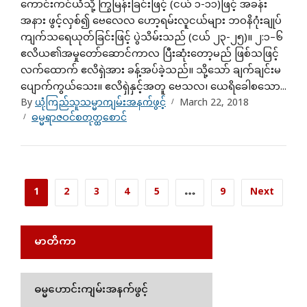
ကောင်းကင်ယံသို့ ကြွမြန်းခြင်းဖြင့် (ငယ် ၁-၁၁)ဖြင့် အခန်း
အနား ဖွင့်လှစ်၍ ဗေလေလ ဟော့ရမ်းလူငယ်များ ဘဝနိဂုံးချုပ်
ကျက်သရေယုတ်ခြင်းဖြင့် ပွဲသိမ်းသည် (ငယ် ၂၃-၂၅)။ ၂:၁–၆
ဧလိယ၏အမှုတော်ဆောင်ကာလ ပြီးဆုံးတော့မည် ဖြစ်သဖြင့်
လက်ထောက် ဧလိရှဲအား ခန့်အပ်ခဲ့သည်။ သို့သော် ချက်ချင်းမ
ပျောက်ကွယ်သေး။ ဧလိရှဲနှင့်အတူ ဗေသလ၊ ယေရိခေါစသော...
By
ယုံကြည်သူသမ္မာကျမ်းအနက်ဖွင့်
March 22, 2018
ဓမ္မရာဇဝင်စတုတ္ထစောင်
1
2
3
4
5
…
9
Next
မာတိကာ
ဓမ္မဟောင်းကျမ်းအနက်ဖွင့်