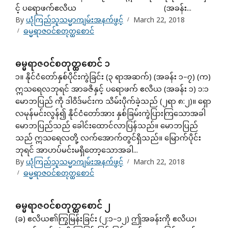
င့် ပရောဖက်ဧလိယ (အခန်း...
By
ယုံကြည်သူသမ္မာကျမ်းအနက်ဖွင့်
March 22, 2018
ဓမ္မရာဇဝင်စတုတ္ထစောင်
ဓမ္မရာဇဝင်စတုတ္ထစောင် ၁
၁။ နိုင်ငံတော်နှစ်ပိုင်းကွဲခြင်း (၃ ရာအဆက်) (အခန်း ၁–၇) (က)
ဣသရေလဘုရင် အာခဇိနှင့် ပရောဖက် ဧလိယ (အခန်း ၁) ၁:၁
မောဘပြည် ကို ဒါဝိဒ်မင်းက သိမ်းပိုက်ခဲ့သည် (၂ရာ ၈:၂)။ ရှော
လမုန်မင်းလွန်၍ နိုင်ငံတော်အား နှစ်ခြမ်းကွဲပြားကြသောအခါ
မောဘပြည်သည် ခေါင်းထောင်လာပြန်သည်။ မောဘပြည်
သည် ဣသရေလတို့ လက်အောက်တွင်ရှိသည်။ မြောက်ပိုင်း
ဘုရင် အာဟပ်မင်းမရှိတော့သောအခါ...
By
ယုံကြည်သူသမ္မာကျမ်းအနက်ဖွင့်
March 22, 2018
ဓမ္မရာဇဝင်စတုတ္ထစောင်
ဓမ္မရာဇဝင်စတုတ္ထစောင် ၂
(ခ) ဧလိယ၏ကြွမြန်းခြင်း (၂:၁–၁၂) ဤအခန်းကို ဧလိယ၊