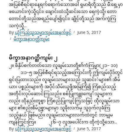
အပြစ်စီရင်ရာနေ့ရက်ရောက်သောအခါ ရှမာရိတို့သည် မီ:ရှေ့မှာ
ဖယောင်းကဲ့သို့၎င်း၊ ချောင်းထဲသို့ဆင်းသော ရေကဲ့သို့၊ တော
တောင်တို့သည်အရည်ပျော်၍၎င်း၊ ချိုင့်တို့သည် အက်ကွဲကြ
သကဲ့သို့...
By
ယုံကြည်သူသမ္မာကျမ်းအနက်ဖွင့်
June 5, 2017
မိက္ခာအနာဂတ္တိကျမ်း
မိက္ခာအနာဂတ္တိကျမ်း ၂
၂။ ဖိနှိပ်စက်တတ်သော လူချမ်းသာတို့၏ကံကြမ္မာ(၂:၁– ၁၁)
၁:၁–၅ အပြစ်စီရင်ရသည့်အကြောင်းကို ဤကျမ်းပိုဒ်တွင်
ရှင်းပြထားသည်။ လူချမ်းသာများသည် သူဆင်းဲများ၏ အိမ်
ယာ၊ ပစ္စည်းများကို အပိုင်သိမ်းယူဖို့အမြဲကြံ၍ ကြံစည်သည့်
အတိုင်းလုပ်ဆောင်ကြသည်။ စစ်ပြုကျူးကျေ်သူများက
လည်း ထိုနည်းတူစွာ ကြံစည်ပြုကျင့်ကြသဖြင့် ထိုလူချမ်းသာ
များ ၏စည်းစိမ်ဥစ္စာများမှာ သူခိုးလက်မှ သူဝှက်လုခံကြ
သည့်နှယ် ဖြစ်မည်။ လူချမ်းသာများလက်ထဲတွင် ဘာမျှမ
ကျန်ကြွင်းကြ။ ၂:၆–၇ လူအပေါင်းက ထိုကဲ့သို့သော...
By
ယုံကြည်သူသမ္မာကျမ်းအနက်ဖွင့်
June 5, 2017