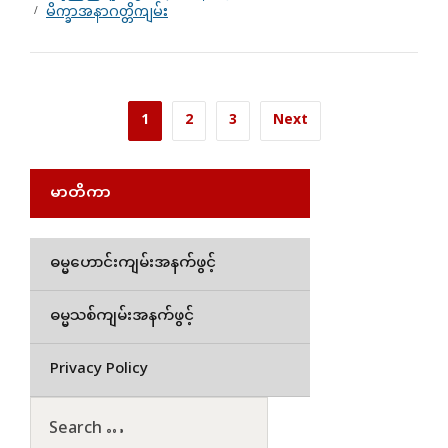
မိက္ခာအနာဂတ္တိကျမ်း
1
2
3
Next
မာတိကာ
ဓမ္မဟောင်းကျမ်းအနက်ဖွင့်
ဓမ္မသစ်ကျမ်းအနက်ဖွင့်
Privacy Policy