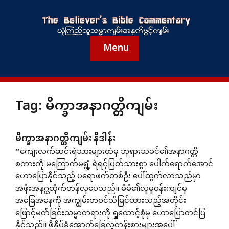
Menu
Tag:
မိက္ခာအနာဂတ္တိကျမ်း
မိက္ခာအနာဂတ္တိကျမ်း နိဒါန်း
“ကျေးလက်ဆင်းရဲသားများထဲမှ ဘုရားသခင်၏အနာဂတ္တိ
စကားကို မကြောက်မရွံ့ ရဲရင့်ပြတ်သားစွာ ပေါက်ရောက်အောင်
ဟောပြောနိုင်သည့် ပရောဖက်တစ်ဦး ပေါ်ထွက်လာသည်မှာ
အဖိုးအနဂ္ဃထိုက်တန်လှပေသည်။ မိမိ၏လူမှုဝန်းကျင်မှ
အခြေအနေကို အကျွမ်းတဝင်သိမြင်ထားသည့်အတိုင်း
ဖြောင့်မတ်ခြင်းသမ္မာတရားကို ရှုထောင့်စုံမှ ဟောပြောတင်ပြ
နိုင်သည်။ ဖိနှိပ်ခံအောက်ခြေလူတန်းစားများအပေါ်