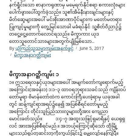
နက်ရှိုင်းသော စာနာကရုဏာမှ မမေ့ရက်နိုင်စရာ စကားလုံးများ
ပေါက်ဖွားပေါ်ထွက်ခဲ့သည်။ သူ၏အိမ်နီးနားချင်းများနှင့်
မိတ်ဆွေများအပေါ် မင်းစိုးအာဏာပိုင်များက မတော်မတရား
ပြုကျင့်မှုများကို တွေ့မြင်သောခါ မခံရပ်နိုင် သူ့စိတ်ဝိညာဉ်၌
တငွေ့ငွေ့တောက်လောင်ရသည်။ မိက္ခာကား ယုဒ
တောသူတောင်သားများအတွက်ပျိုမြစ်သော...
By
ယုံကြည်သူသမ္မာကျမ်းအနက်ဖွင့်
June 5, 2017
မိက္ခာအနာဂတ္တိကျမ်း
မိက္ခာအနာဂတ္တိကျမ်း ၁
၁။ ဣသရေလနှင့်ယုဒများအပေါ် အမျက်တော်ကျရောက်မည့်
အကြောင်း(အခန်း၁) ၁:၁–၃ ထာဝရဘုရားသခင်သည် ကျိန်းဝပ်
တော်မူရာ ဗိမာန်တော်ထဲက ကောင်းကြီ:ပေးခဲ့ရာမှ ယခုအခါ
တွင် ဆန့်ကျင်ရာအရပ်၌နေ၍ အပြစ်စီရင်တော်မူမည့်
အကြောင်း တိုင်းသူပြည်သားလူများတို့အား ကျေညာ
မောင်းခတ်သည်။ ၁:၄–၇ အထူးသဖြင့်ရှမာရိနှင့် ယေရုရှ
လင် အားအပြစ်စီရင်မည်.။ အဘယ့်ကြောင့်ဆိုသော် ထိုမြို့
များသည်ရုပ်တုဆင်းတုကိုးကွယ်ခြင်း၌ မွေ့လျော်နေကြပြီ။