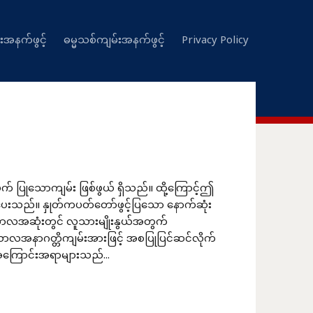
းအနက်ဖွင့်
ဓမ္မသစ်ကျမ်းအနက်ဖွင့်
Privacy Policy
ြုသောကျမ်း ဖြစ်ဖွယ် ရှိသည်။ ထို့ကြောင့်ဤ
ုပေးသည်။ နှုတ်ကပတ်တော်ဖွင့်ပြသော နောက်ဆုံး
လအဆုံးတွင် လူသားမျိုးနွယ်အတွက်
ောလအနာဂတ္တိကျမ်းအားဖြင့် အစပြုပြင်ဆင်လိုက်
အကြောင်းအရာများသည်...