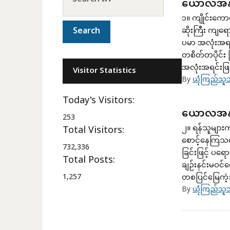
ယောလအနာဂ
၁။ ကျိုင်းကေ
ဆိုးကြီး ကျရ
ပမာ အလုံးအရင
တစိတ်တပိုင်း 
အလုံးအရင်းဖြ
Visitor Statistics
By
ယုံကြည်သူသ
Today's Visitors:
ယောလအနာဂ
253
၂။ ရန်သူများက
Total Visitors:
စောင့်နေကြသက
732,336
ခြင်းဖြင့် ပရ
Total Posts:
ချဉ်းနင်းမဝင
1,257
တစပြင်မြေကဲ့
By
ယုံကြည်သူသ