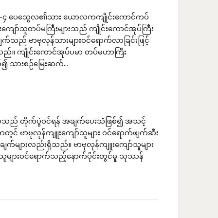
–၄) ၁:၁-၄ ပေသွေလ၏သား ယောလကကျိုင်းကောင်ကပ်
ျော်သူတပ်မကြီးများသည် ကျိုင်းကောင်အုပ်ကြီး
်သည် ဗာဗုလုန်သားများဝင်ရောက်လာခြင်းဖြင့်
လာသည်။ ကျိုင်းကောင်အုပ်ပမာ တပ်မဟာကြီး
်၍ သားစဉ်မြေးဆက်...
သံသည် တိုက်ပွဲဝင်ရန် အချက်ပေးသံဖြစ်၍ အသင့်
ွင် ဗာဗုလုန်ကျူးကျော်သူများ ဝင်ရောက်ဖျက်ဆီး
့် အချက်များလည်းရှိသည်။ ဗာဗုလုန်ကျူးကျော်သူများ
ူများဝင်ရောက်သည့်နောက်ပိုင်းတွင်မူ သုဿန်