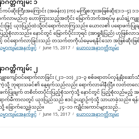
တ္တိကျမ်း ၁
ာင်ကပ်ဆိုးကြီးအကြောင်း (အခန်း၁) (က) မကြုံစဘူးအဖြစ်ဆိုး(၁:၁
ောက်လာမည်ဟု ဟောကြားသည့်အတိုင်း မြောက်ဘက်အရပ်မှ နယ်ချဲ့ကျူးက
်းဖြင့် ယုဒပြည်ထဲသို့ဝင်ရောက်လာကြသည်။ ယောလ၏ ပရောဖက်ပြုချက
ပြည့်စုံလာသည်။ နောင်တွင် မြောက်ပိုင်းဘုရင် (အာရှုရိပြည်) ဟုဖြစ်
င့် ဝင်ရောက်လာခြင်းသည် တသက်တကိုယ်မေ့မရနိုင်သော အဖြစ်ဆိုးဖြစ
မ္မာကျမ်းအနက်ဖွင့်
June 15, 2017
ယောလအနာဂတ္တိကျမ်း
တ္တိကျမ်း ၂
ျူးကျော်ဝင်ရောက်လာခြင်း (၂:၁–၁၁) ၂:၁–၃ စစ်ခရာတပ်လှန့်နှိုးဆော်
ဲ့သို့ ဘုရားသခင်၏ နေ့ရက်သည်လည်း ရောက်လာခါနီးပြီ။ လတ်တလောတ
ောဖက်ပြုချက် တစိတ်တပိုင်းပြည့်စုံသကဲ့သို့ နောင်တွင် ပြည့်စုံလည်မည
်ရောက်မီကာလတွင် ယုဒပြည်သည် ဧဒင်ဥယျာဉ်ကဲ့သို့ သာယာခဲ့သည်။ ရန်သ
သို့ ခြောက်သွေ့ခဲ့သည်။ ၂:၄–၁၁ ကျိုင်းကောင်များသည်...
မ္မာကျမ်းအနက်ဖွင့်
June 15, 2017
ယောလအနာဂတ္တိကျမ်း