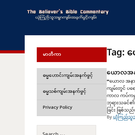
Tag:
ယ
မာတိကာ
ယောလအနာဂတ
ဓမ္မဟောင်းကျမ်းအနက်ဖွင့်
“ယောလ အနာဂတ္
ကျမ်းတွင် ပရ
ဓမ္မသစ်ကျမ်းအနက်ဖွင့်
ကာလ ကပ်ကမ္ဘ
ဘုရားသခင်၏ စ
Privacy Policy
ခြင်း ဖြစ်သည
By
ယုံကြည်သူသ