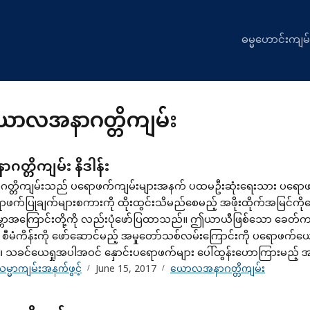
ဓမ္မဟောင်းကျမ်
ောလအနာဂတ္တိကျမ်း
္တိကျမ်း နိဒါန်း
တိကျမ်းသည် ပရောဖက်ကျမ်းများအနက် ပထမဦးဆုံးရေးသား ပရောဖက် ပ
ောဖက်ပြုချက်များစကားကို ထိုးထွင်းသိမည်စေမည့် အဖိုးထိုက်အမြင်ကိ
ာအကြောင်းတို့ကို လည်းပုံဖော်ပြထာသည်။ ဤယာယီဖြစ်သော ခေတ်ကာ
ီမံကိန်းကို ဖော်ဆောင်မည့် အမှုတော်သစ်လမ်းကြောင်းကို ပရောဖက်ယ
်။ သခင်ယေရှုအပါအဝင် နှောင်းပရောဖက်များ ပေါ်ထွန်းဟောကြားမည့် 
မ္မာကျမ်းအနက်ဖွင့်
June 15, 2017
ယောလအနာဂတ္တိကျမ်း