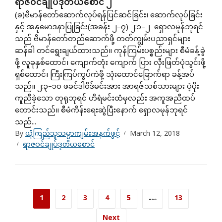
ရာဇဝင်ချုပ်ဒုတိယစောင် ၂
(ခ)ဗိမာန်တော်ဆောက်လုပ်ရန်ပြင်ဆင်ခြင်း၊ ဆောက်လုပ်ခြင်း
နှင့် အနုမောဒနာပြုခြင်း(အခန်း ၂–၇) ၂:၁–၂ ရှောလမုန်ဘုရင်
သည် ဗိမာန်တော်တည်ဆောက်ဖို့ တတ်ကျွမ်းပညာရှင်များ
ဆန်ခါ တင်ရွေးချယ်ထားသည်။ ကုန်ကြမ်းပစ္စည်းများ စီမံခန့်ခွဲ
ဖို့ လူခုနှစ်ထောင်၊ ကျောက်တုံး ကျောက် ပြား လှီးဖြတ်ပုံသွင်းဖို့
ရှစ်ထောင်၊ ကြီးကြပ်ကွပ်ကဲဖို့ သုံးထောင်ခြောက်ရာ ခန့်အပ်
သည်။ ၂:၃–၁ဝ ဖခင်ဒါဝိဒ်မင်းအား အာရဇ်သစ်သားများ ပံ့ပိုး
ကူညီခဲ့သော တုရုဘုရင် ဟိရံမင်းထံမှလည်း အကူအညီထပ်
တောင်းသည်။ စီမံကိန်းရေးဆွဲပြီးနောက် ရှောလမုန်ဘုရင်
သည်...
By
ယုံကြည်သူသမ္မာကျမ်းအနက်ဖွင့်
March 12, 2018
ရာဇဝင်ချုပ်ဒုတိယစောင်
1
2
3
4
5
…
13
Next