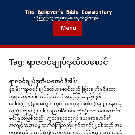
Menu
Tag:
ရာဇဝင်ချုပ်ဒုတိယစောင်
ရာဇဝင်ချုပ်ဒုတိယစောင် နိဒါန်း
နိဒါန်း “ရာဇဝင်ချုပ်ဒုတိယစောင်သည် ခြွင်းချက်မရှိသော
ဘုရားသခင်၏ ကတိတော်ကို အခြေပြုသည်။ နှစ်
ပေါင်း(၄၂၇)နှစ်အတွင်း တွင် ယုဒဘုရင်ပေါင်း(၁၉)ဦး နန်းစံခဲ့
သည်။ ဘုရင်(၇)ပါး သည် ဒါဝိဒ်မင်း ကဲ့သို့သော မင်းကောင်း
မင်းမြတ်ဖြစ်သည်။ ဣသရေလဘုရင် ယေရောဗောင်၏
အကျင့်ဆိုးအမွေ ဆက်ခံကြသည်။ ရှင်ဘုရင်(၂)ပါးသည် အစ
ပထမတွင် ကောင်းကြသော်လည်း နောက်ပိုင်းတွင် ဖောက်ပြန်