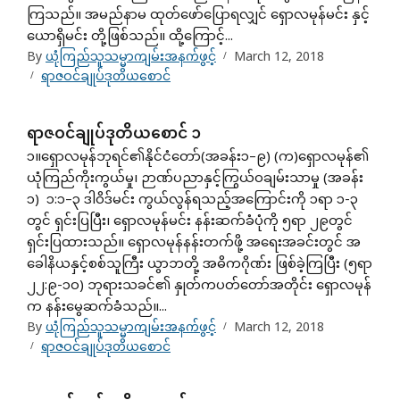
ကြသည်။ အမည်နာမ ထုတ်ဖော်ပြောရလျှင် ရှောလမုန်မင်း နှင့်
ယောရှိမင်း တို့ဖြစ်သည်။ ထို့ကြောင့်...
By
ယုံကြည်သူသမ္မာကျမ်းအနက်ဖွင့်
March 12, 2018
ရာဇဝင်ချုပ်ဒုတိယစောင်
ရာဇဝင်ချုပ်ဒုတိယစောင် ၁
၁။ရှောလမုန်ဘုရင်၏နိုင်ငံတော်(အခန်း၁–၉) (က)ရှောလမုန်၏
ယုံကြည်ကိုးကွယ်မှု၊ ဉာဏ်ပညာနှင့်ကြွယ်ဝချမ်းသာမှု (အခန်း
၁) ၁:၁–၃ ဒါဝိဒ်မင်း ကွယ်လွန်ရသည့်အကြောင်းကို ၁ရာ ၁-၃
တွင် ရှင်းပြပြီး၊ ရှောလမုန်မင်း နန်းဆက်ခံပုံကို ၅ရာ ၂၉တွင်
ရှင်းပြထားသည်။ ရှောလမုန်နန်းတက်ဖို့ အရေးအခင်းတွင် အ
ခေါနိယနှင့်စစ်သူကြီး ယွာဘတို့ အဓိကဂိုဏ်း ဖြစ်ခဲ့ကြပြီး (၅ရာ
၂၂:၉-၁ဝ) ဘုရားသခင်၏ နှုတ်ကပတ်တော်အတိုင်း ရှောလမုန်
က နန်းမွေဆက်ခံသည်။...
By
ယုံကြည်သူသမ္မာကျမ်းအနက်ဖွင့်
March 12, 2018
ရာဇဝင်ချုပ်ဒုတိယစောင်