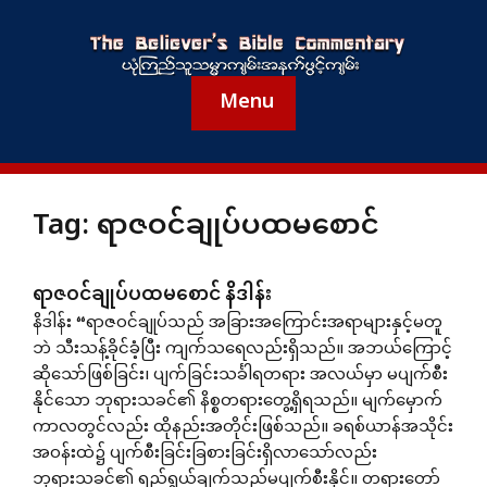
Menu
Tag:
ရာဇဝင်ချုပ်ပထမစောင်
ရာဇဝင်ချုပ်ပထမစောင် နိဒါန်း
နိဒါန်း “ရာဇဝင်ချုပ်သည် အခြားအကြောင်းအရာများနှင့်မတူ
ဘဲ သီးသန့်ခိုင်ခံ့ပြီး ကျက်သရေလည်းရှိသည်။ အဘယ်ကြောင့်
ဆိုသော်ဖြစ်ခြင်း၊ ပျက်ခြင်းသင်္ခါရတရား အလယ်မှာ မပျက်စီး
နိုင်သော ဘုရားသခင်၏ နိစ္စတရားတွေ့ရှိရသည်။ မျက်မှောက်
ကာလတွင်လည်း ထိုနည်းအတိုင်းဖြစ်သည်။ ခရစ်ယာန်အသိုင်း
အဝန်းထဲ၌ ပျက်စီးခြင်းခြစားခြင်းရှိလာသော်လည်း
ဘုရားသခင်၏ ရည်ရွယ်ချက်သည်မပျက်စီးနိုင်။ တရားတော်