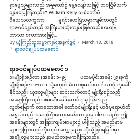
ရှာဖွေသူများသည် အမှုတော်၌ မွေ့လျော်သဖြင့် ဘဝငြိမ်သက်
ချမ်းမြေ့ကြသည်။” William Kelly ၁။စံတော်မီ
ဝိသေသလက္ခဏာ မူရင်းဟေဗြဲသမ္မာကျမ်းစာတွင်
ရာဇဝင်ချုပ်သည် အကြီးမားဆုံးကျမ်းဖြစ်သည်။ ဟေဗြဲ
ဘာသာ စကားအားဖြင့်...
By
ယုံကြည်သူသမ္မာကျမ်းအနက်ဖွင့်
March 18, 2018
ရာဇဝင်ချုပ်ပထမစောင်
ရာဇဝင်ချုပ်ပထမစောင် ၁
၁။မျိုးရိုးစဉ်လာ (အခန်း ၁–၉) ပထမပိုင်းအခန်း (၉)ခုကို
မျိုးရိုးစဉ်လာဇယား သို့မဟုတ် မိသားစုဆင်းသက်လာပုံ ဟုခေါ်
နိုင်သည်။ ယုဒလူမျိုးများ ဆင်းသက်လာပုံ မျိုးရိုးစဉ်သည်
အရေးကြီးသည်။ ဖမ်းဆီးခေါ်ဆောင်ရာမှ ပြန်လည်
လွတ်မြောက် လာသောအခါ တော်ဝင်မျိုးရိုးနှင့် ယဇ်ပုရောဟိတ်
အနွယ်သည် အရေးကြီးသောအခန်း ကဏ္ဍမှ ပါလာသည်။ ဤ
အခန်းများတွင် အခြားကျမ်းစာများ၌ ပါရှိသည့် အမည်နာမ
များကွဲပြားသည်ကိုလည်း တွေ့ရမည်။ ထိုသို့ဖြစ်ရခြင်းမှာ
အချို့လူများသည် နာမည်တခုမကရှိကြသည်။...