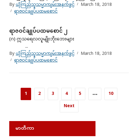
By
ယုံကြည်သူသမ္မာကျမ်းအနက်ဖွင့်
March 18, 2018
ရာဇဝင်ချုပ်ပထမစောင်
ရာဇဝင်ချုပ်ပထမစောင် ၂
(ဂ) ဣသရေလလူမျိုးဘိုးဘေးများ
...
By
ယုံကြည်သူသမ္မာကျမ်းအနက်ဖွင့်
March 18, 2018
ရာဇဝင်ချုပ်ပထမစောင်
1
2
3
4
5
…
10
Next
မာတိကာ