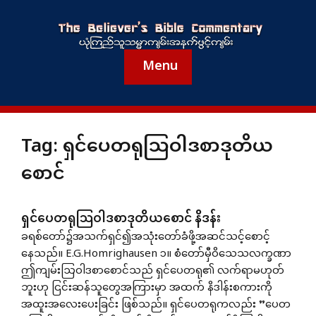
Menu
Tag:
ရှင်ပေတရုသြဝါဒစာဒုတိယ
စောင်
ရှင်ပေတရုဩဝါဒစာဒုတိယစောင် နိဒန်း
ခရစ်တော်၌အသက်ရှင်၍အသုံးတော်ခံဖို့အဆင်သင့်စောင့်
နေသည်။ E.G.Homrighausen ၁။ စံတော်မှီဝိသေသလက္ခဏာ
ဤကျမ်းဩဝါဒစာစောင်သည် ရှင်ပေတရု၏ လက်ရာမဟုတ်
ဘူးဟု ငြင်းဆန်သူတွေအကြားမှာ အထက် နိဒါန်းစကားကို
အထူးအလေးပေးခြင်း ဖြစ်သည်။ ရှင်ပေတရုကလည်း ”ပေတ