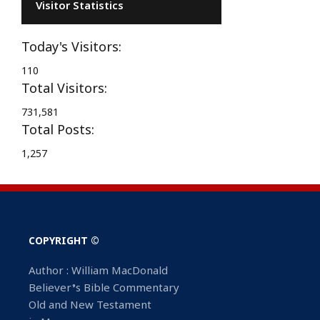
Visitor Statistics
Today's Visitors:
110
Total Visitors:
731,581
Total Posts:
1,257
COPYRIGHT ©
Author : William MacDonald
Believer’s Bible Commentary
Old and New Testament