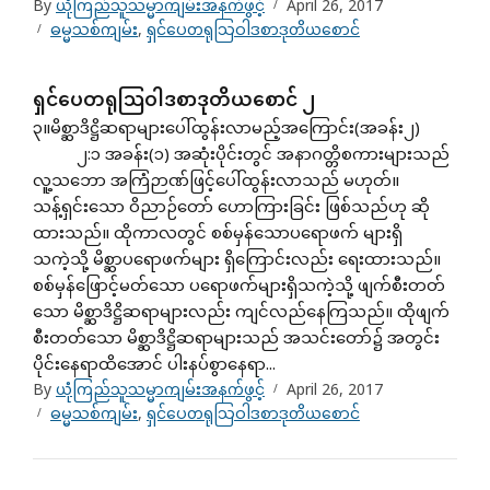
By
ယုံကြည်သူသမ္မာကျမ်းအနက်ဖွင့်
April 26, 2017
ဓမ္မသစ်ကျမ်း
,
ရှင်ပေတရုသြဝါဒစာဒုတိယစောင်
ရှင်ပေတရုသြဝါဒစာဒုတိယစောင် ၂
၃။မိစ္ဆာဒိဋ္ဌိဆရာများပေါ်ထွန်းလာမည့်အကြောင်း(အခန်း၂)
၂:၁ အခန်း(၁) အဆုံးပိုင်းတွင် အနာဂတ္တိစကားများသည်
လူ့သဘော အကြံဉာဏ်ဖြင့်ပေါ်ထွန်းလာသည် မဟုတ်။
သန့်ရှင်းသော ဝိညာဉ်တော် ဟောကြားခြင်း ဖြစ်သည်ဟု ဆို
ထားသည်။ ထိုကာလတွင် စစ်မှန်သောပရောဖက် များရှိ
သကဲ့သို့ မိစ္ဆာပရောဖက်များ ရှိကြောင်းလည်း ရေးထားသည်။
စစ်မှန်ဖြောင့်မတ်သော ပရောဖက်များရှိသကဲ့သို့ ဖျက်စီးတတ်
သော မိစ္ဆာဒိဋ္ဌိဆရာများလည်း ကျင်လည်နေကြသည်။ ထိုဖျက်
စီးတတ်သော မိစ္ဆာဒိဋ္ဌိဆရာများသည် အသင်းတော်၌ အတွင်း
ပိုင်းနေရာထိအောင် ပါးနပ်စွာနေရာ...
By
ယုံကြည်သူသမ္မာကျမ်းအနက်ဖွင့်
April 26, 2017
ဓမ္မသစ်ကျမ်း
,
ရှင်ပေတရုသြဝါဒစာဒုတိယစောင်