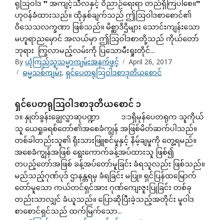
ရုဩဝါဒ ” အကျင့်သီလနှင့် ဝိညာဉ်ရေးရာ တည်ရှိကြပါစေ။”
ဟုဝန်ခံထားသည်။ ထိုနှစ်ချက်သည် ဤဩဝါဒစာစောင်၏
ဝိသေသလက္ခဏာ ဖြစ်သည်။ မိစ္ဆာဒိဌိများ သောင်းကျန်းသော
မဟူရာညမှောင် အလယ်မှာ ဤဩဝါဒစာတို့သည် ကိုယ်တော်
ဘုရား ကြွလာမည့်လမ်းကို ပြသောမီးရှုးတိုင်...
By
ယုံကြည်သူသမ္မာကျမ်းအနက်ဖွင့်
April 26, 2017
ဓမ္မသစ်ကျမ်း
,
ရှင်ပေတရုသြဝါဒစာဒုတိယစောင်
ရှင်ပေတရုသြဝါဒစာဒုတိယစောင် ၁
၁။ နှုတ်ခွန်းချွေလွှာဆုပဏ္ဍာ ၁:၁ရှိမုန်ပေတရုက သူကိုယ်
သူ ယေရှုခရစ်တော်၏အစေခံကျွန် အဖြစ်မိတ်ဆက်ပါသည်။
တစ်ခါတည်းသူ၏ ရိုးသားဖြူစင်မှုနှင့် နိမ့်ချမှုကို တွေ့ရမည်။
အစေခံကျွန်အဖြစ် ရွေးကောက်ခန့်အပ်ထားသူ ဖြစ်၍
တပည့်တော်အဖြစ် ခန့်အပ်တော်မူခြင်း ခံရသူလည်း ဖြစ်သည်။
မည်သည့်ဂုဏ်ပုဒ် ဌာနန္တရမှ ခံရခြင်း မပြု။ ရှင်ပြန်ထမြောက်
တော်မူသော ကယ်တင်ရှင်အား ဂုဏ်ကျေးဇူးပြုခြင်း တစ်ခု
တည်းသာလျှင် ခံယူသည်။ ပြောဆိုပြီးခဲ့သည့်အတိုင်း မူဝါဒ
စာစောင်ရှင်သည် ထက်မြက်သော...