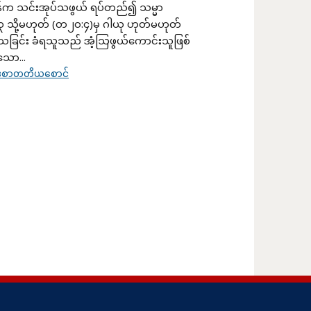
န်က သင်းအုပ်သဖွယ် ရပ်တည်၍ သမ္မာ
 သို့မဟုတ် (တ၂ဝ:၄)မှ ဂါယု ဟုတ်မဟုတ်
ြင်း ခံရသူသည် အံ့ဩဖွယ်ကောင်းသူဖြစ်
ော...
ါဒစာတတိယစောင်