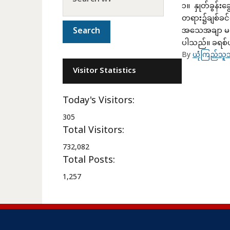
၁။ နှုတ်ခွန်
တရား၌ချစ်ခင်
အသေအချာ မသိ
ပါသည်။ ခရစ်ယ
By
ယုံကြည်သူသ
Visitor Statistics
Today's Visitors:
305
Total Visitors:
732,082
Total Posts:
1,257