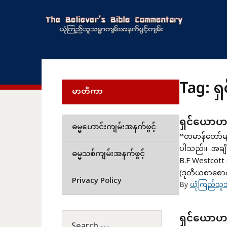
Tag:
ရ
မာတိကာ
ရှင်ယောဟ
ဓမ္မဟောင်းကျမ်းအနက်ဖွင့်
“တမာန်တော်မျ
ပါသည်။ အချိန
ဓမ္မသစ်ကျမ်းအနက်ဖွင့်
B.F Westcot
(ဒုတိယစာစောင
Privacy Policy
By
ယုံကြည်သူသ
ရှင်ယောဟ