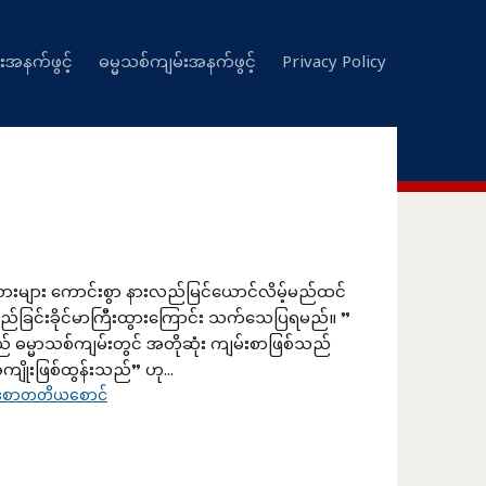
းအနက်ဖွင့်
ဓမ္မသစ်ကျမ်းအနက်ဖွင့်
Privacy Policy
းများ ကောင်းစွာ နားလည်မြင်ယောင်လိမ့်မည်ထင်
ခြင်းခိုင်မာကြီးထွားကြောင်း သက်သေပြရမည်။ ”
္မာသစ်ကျမ်းတွင် အတိုဆုံး ကျမ်းစာဖြစ်သည်
ိုးဖြစ်ထွန်းသည်” ဟု...
ါဒစာတတိယစောင်