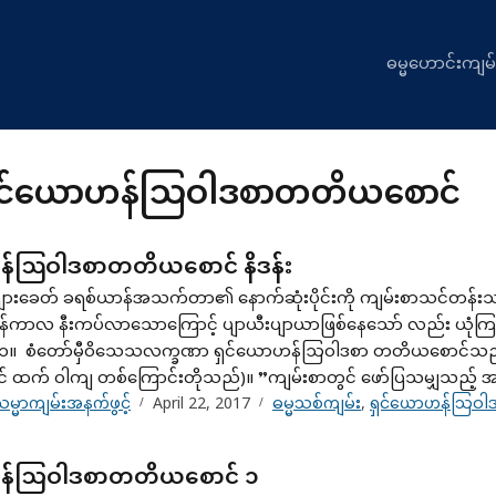
ဓမ္မဟောင်းကျမ်
ှင်ယောဟန်သြဝါဒစာတတိယစောင်
န်ဩဝါဒစာတတိယစောင် နိဒန်း
ားခေတ် ခရစ်ယာန်အသက်တာ၏ နောက်ဆုံးပိုင်းကို ကျမ်းစာသင်တန်းသာ
်ကာလ နီးကပ်လာသောကြောင့် ပျာယီးပျာယာဖြစ်နေသော် လည်း ယုံကြည်
t ၁။ စံတော်မှီဝိသေသလက္ခဏာ ရှင်ယောဟန်ဩဝါဒစာ တတိယစောင်သည် ဓမ
် ထက် ဝါကျ တစ်ကြောင်းတိုသည်)။ ”ကျမ်းစာတွင် ဖော်ပြသမျှသည့် အကျ
မ္မာကျမ်းအနက်ဖွင့်
April 22, 2017
ဓမ္မသစ်ကျမ်း
,
ရှင်ယောဟန်သြဝ
န်သြဝါဒစာတတိယစောင် ၁