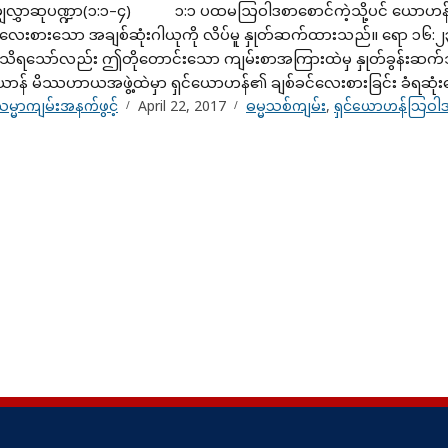
းချွေလွှာဆုပဏ္ဍာ(၁:၁–၄) ၁:၁ ပထမဩဝါဒစာစောင်ကဲ့သို့ပင် ယောဟ
လေးစား​သော အချစ်ဆုံးဂါယုကို လိပ်မူ နှုတ်ဆက်ထားသည်။ ရော ၁၆:၂၃
ရသော်လည်း ဤတိုတောင်းသော ကျမ်းစာအကြားထဲမှ နှုတ်ခွန်းဆက်သခ
ာန် မိဿဟာယအဖွဲ့ထဲမှာ ရှင်ယောဟန်၏ ချစ်ခင်လေးစားခြင်း ခံရဆုံးသ
မ္မာကျမ်းအနက်ဖွင့်
April 22, 2017
ဓမ္မသစ်ကျမ်း
,
ရှင်ယောဟန်သြဝ