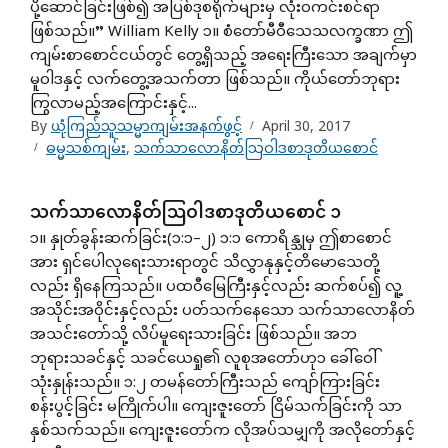
ပို့ဆောင်ခြင်းဖြစ်၍ အပြစ်ဒုစရိုက်များမှ လုံးဝကင်းစင်ရာ
ဖြစ်သည်။” William Kelly ၁။ စံတော်မီဝီသေသလက္ခဏာ ဤ
ကျမ်းစာစောင်ငယ်တွင် တွေ့ရှိသည့် အရေးကြီးသော အချက်မှာ
မူဝါဒနှင့် လက်တွေ့အသက်တာ ဖြစ်သည်။ ကိုယ်တော်ဘုရား
ကြွလာမည့်အကြောင်းနှင့်...
By
ယုံကြည်သူသမ္မာကျမ်းအနက်ဖွင့်
April 30, 2017
ဓမ္မသစ်ကျမ်း
,
သက်သာလောနိတ်သြဝါဒစာဒုတိယစောင်
သက်သာလောနိတ်သြဝါဒစာဒုတိယစောင် ၁
၁။ နှုတ်ခွန်းဆက်ခြင်း(၁:၁–၂) ၁:၁ ကောရိန္သုမှ ဤစာစောင်
အား ရှင်ပေါလုရေးသားရာတွင် သိလွှာနုနှင့်တိမောသေတို့
လည်း ရှိနေကြသည်။ ပထဝီမြေကြီးနှင့်လည်း ဆက်စပ်၍ လူ့
အသိုင်းအဝိုင်းနှင့်လည်း ပတ်သက်နေသော သက်သာလောနိတ်
အသင်းတော်သို့ လိပ်မူရေးသားခြင်း ဖြစ်သည်။ အဘ
ဘုရားသခင်နှင့် သခင်ယေရှု၏ လူစုအတော်ဟု၁ ခေါ်ဝေါ်
သုံးနှုန်းသည်။ ၁:၂ တမန်တော်ကြီးသည် ကျော်ကြားခြင်း
စန်းပွင့်ခြင်း မကြိုက်ပါ။ ကျေးဇူးတော် ငြိမ်သက်ခြင်းကို သာ
နှစ်သက်သည်။ ကျေးဇူးတော်က လိုအပ်သမျှကို အလိုတော်နှင့်