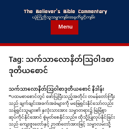
Menu
Tag:
သက်သာလောနိတ်သြဝါဒစာ
ဒုတိယစောင်
သက်သာလောနိတ်ဩဝါစာဒုတိယစောင် နိဒါန်း
“ပထမစာစောင်တွင် ဖော်ပြပြီးသည့်အတိုင်း တမန်တော်ကြီး
သည် ချက်ချင်းအခက်အခဲများကို မဖြေရှင်းနိုင်သော်လည်း
သန့်ရှင်းသူများ၏ နှလုံးသားအား သမ္မာတရား၌ မြဲမြံစွာ
ဆုပ်ကိုင်နိုင်အောင် စွဲမှတ်စေနိုင်သည်။ ထိုသို့ပြုလုပ်နိုင်ခြင်း
သည် ကျေးဇူးတော်နှင့် ဉာဏ်တော်အားဖြင့် သမ္မာလမ်းသို့