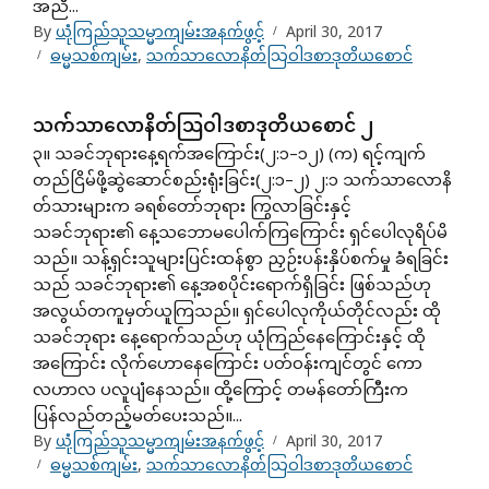
အညီ...
By
ယုံကြည်သူသမ္မာကျမ်းအနက်ဖွင့်
April 30, 2017
ဓမ္မသစ်ကျမ်း
,
သက်သာလောနိတ်သြဝါဒစာဒုတိယစောင်
သက်သာလောနိတ်သြဝါဒစာဒုတိယစောင် ၂
၃။ သခင်ဘုရားနေ့ရက်အကြောင်း(၂:၁–၁၂) (က) ရင့်ကျက်
တည်ငြိမ်ဖို့ဆွဲဆောင်စည်းရုံးခြင်း(၂:၁–၂) ၂:၁ သက်သာလောနိ
တ်သားများက ခရစ်တော်ဘုရား ကြွလာခြင်းနှင့်
သခင်ဘုရား၏ နေ့သဘောမပေါက်ကြကြောင်း ရှင်ပေါလုရိပ်မိ
သည်။ သန့်ရှင်းသူများပြင်းထန်စွာ ညှဉ်းပန်းနှိပ်စက်မှု ခံရခြင်း
သည် သခင်ဘုရား၏ နေ့အစပိုင်းရောက်ရှိခြင်း ဖြစ်သည်ဟု
အလွယ်တကူမှတ်ယူကြသည်။ ရှင်ပေါလုကိုယ်တိုင်လည်း ထို
သခင်ဘုရား နေ့ရောက်သည်ဟု ယုံကြည်နေကြောင်းနှင့် ထို
အကြောင်း လိုက်ဟောနေကြောင်း ပတ်ဝန်းကျင်တွင် ကော
လဟာလ ပလူပျံနေသည်။ ထို့ကြောင့် တမန်တော်ကြီးက
ပြန်လည်တည့်မတ်ပေးသည်။...
By
ယုံကြည်သူသမ္မာကျမ်းအနက်ဖွင့်
April 30, 2017
ဓမ္မသစ်ကျမ်း
,
သက်သာလောနိတ်သြဝါဒစာဒုတိယစောင်