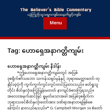
Menu
Tag:
ဟောရှေအနာဂတ္တိကျမ်း
ဟောရှေအနာဂတ္တိကျမ်း နိဒါန်း
“ဤဟောရှေအနာဂတ္တိကျမ်းတွင် အပြစ်
ဒုစရိုက်၏သဘော သကန်သရုပ်မှန်နှင့် ဘုရားမေတ္တာတော် တု
နှိုင်းမဲ့ပုံကို ကွက်ကွက်ကွင်းကွင်းတင်ပြထားသည်။ ဖတ်ရှုသူ
တိုင်း စိတ်နှလုံးကြွေပြုန်းမတတ် နာကျင်ခံစားကြရသည်။
အလေးအနက်ဆင်ခြင် ရှုမှတ်သောအခါ အပြစ်ဒုစရိုက်က
ဘုရားသခင်စိတ်နှလုံးတော်အား ဒဏ်ရာအနာတရဖြစ်စေ
ကြောင်း နားလည်ရသည်။” G. Campbell Morgan ၁။ စံတော်