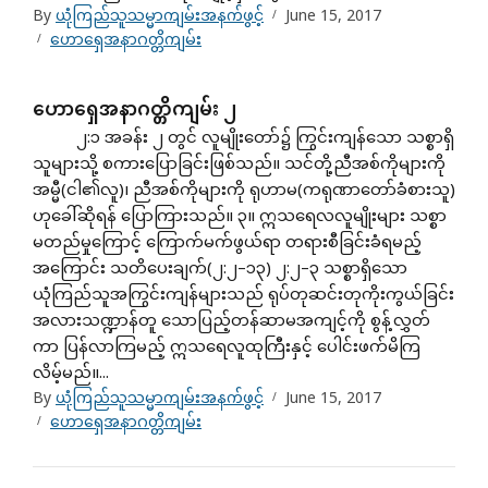
By
ယုံကြည်သူသမ္မာကျမ်းအနက်ဖွင့်
June 15, 2017
ဟောရှေအနာဂတ္တိကျမ်း
ဟောရှေအနာဂတ္တိကျမ်း ၂
၂:၁ အခန်း ၂ တွင် လူမျိုးတော်၌ ကြွင်းကျန်သော သစ္စာရှိ
သူများသို့ စကားပြောခြင်းဖြစ်သည်။ သင်တို့ညီအစ်ကိုများကို
အမ္မီ(ငါ၏လူ)၊ ညီအစ်ကိုများကို ရုဟာမ(ကရုဏာတော်ခံစားသူ)
ဟုခေါ်ဆိုရန် ပြောကြားသည်။ ၃။ ဣသရေလလူမျိုးများ သစ္စာ
မတည်မှုကြောင့် ကြောက်မက်ဖွယ်ရာ တရားစီခြင်းခံရမည့်
အကြောင်း သတိပေးချက်(၂:၂–၁၃) ၂:၂–၃ သစ္စာရှိသော
ယုံကြည်သူအကြွင်းကျန်များသည် ရုပ်တုဆင်းတုကိုးကွယ်ခြင်း
အလားသဏ္ဍာန်တူ သောပြည့်တန်ဆာမအကျင့်ကို စွန့်လွှတ်
ကာ ပြန်လာကြမည့် ဣသရေလူထုကြီးနှင့် ပေါင်းဖက်မိကြ
လိမ့်မည်။...
By
ယုံကြည်သူသမ္မာကျမ်းအနက်ဖွင့်
June 15, 2017
ဟောရှေအနာဂတ္တိကျမ်း