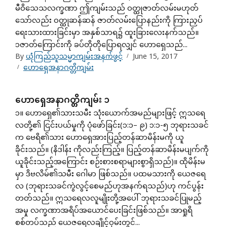
မီဝိသေသလက္ခဏာ ဤကျမ်းသည် ဝတ္ထုဇာတ်လမ်းမဟုတ်
သော်လည်း ဝတ္ထုဆန်ဆန် ဇာတ်လမ်းပြောနည်းကို ကြားညှပ်
ရေးသားထားခြင်းမှာ အနှစ်သာရ၌ ထူးခြားလေးနက်သည်။
၁ဇာတ်ကြောင်းကို ခပ်တိုတိုပြောရလျှင် ဟောရှေသည်...
By
ယုံကြည်သူသမ္မာကျမ်းအနက်ဖွင့်
June 15, 2017
ဟောရှေအနာဂတ္တိကျမ်း
ဟောရှေအနာဂတ္တိကျမ်း ၁
၁။ ဟောရှေ၏သားသမီး သုံးယောက်အမည်များဖြင့် ဣသရေ
လတို့၏ ငြင်းပယ်မှုကို ပုံဖော်ခြင်း(၁:၁– ၉) ၁:၁-၅ ဘုရားသခင်
က ဗေရိ၏သား ဟောရှေအားပြည့်တန်ဆာမိန်းမကို ယူ
ခိုင်းသည်။ (နိဒါန်း ကိုလည်းကြည့်။ ပြည့်တန်ဆာမိန်းမပျက်ကို
ယူခိုင်းသည့်အကြောင်း စဉ်းစားစရာများစွာရှိသည်)။ ထိုမိန်းမ
မှာ ဒိဗလိမ်၏သမီး ဂေါမာ ဖြစ်သည်။ ပထမသားကို ယေဇရေ
လ (ဘုရားသခင်ကွဲလွင့်စေမည်ဟုအနက်ရသည်)ဟု ကင်ပွန်း
တတ်သည်။ ဣသရေလလူမျိုးတို့အပေါ် ဘုရားသခင်ပြုမည့်
အမှု လက္ခဏာအရိပ်အယောင်ပေးခြင်းဖြစ်သည်။ အာရှုရိ
စစ်တပ်သည် ယေဇရေလချိုင့်ဝှမ်းတွင်...