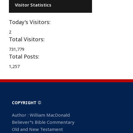
Visitor Statistics
Today's Visitors:
2
Total Visitors:
731,779
Total Posts:
1,257
COPYRIGHT ©
Author : William MacDonald
Believer’s Bible Commentary
Old and New Testament